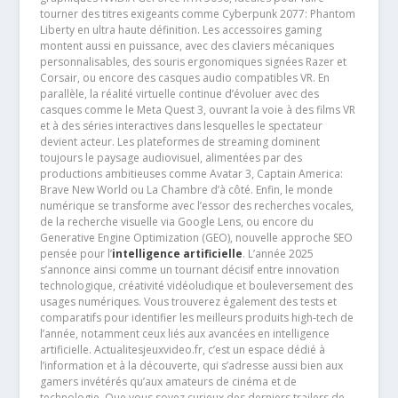
tourner des titres exigeants comme Cyberpunk 2077: Phantom
Liberty en ultra haute définition. Les accessoires gaming
montent aussi en puissance, avec des claviers mécaniques
personnalisables, des souris ergonomiques signées Razer et
Corsair, ou encore des casques audio compatibles VR. En
parallèle, la réalité virtuelle continue d’évoluer avec des
casques comme le Meta Quest 3, ouvrant la voie à des films VR
et à des séries interactives dans lesquelles le spectateur
devient acteur. Les plateformes de streaming dominent
toujours le paysage audiovisuel, alimentées par des
productions ambitieuses comme Avatar 3, Captain America:
Brave New World ou La Chambre d’à côté. Enfin, le monde
numérique se transforme avec l’essor des recherches vocales,
de la recherche visuelle via Google Lens, ou encore du
Generative Engine Optimization (GEO), nouvelle approche SEO
pensée pour l’
intelligence artificielle
. L’année 2025
s’annonce ainsi comme un tournant décisif entre innovation
technologique, créativité vidéoludique et bouleversement des
usages numériques. Vous trouverez également des tests et
comparatifs pour identifier les meilleurs produits high-tech de
l’année, notamment ceux liés aux avancées en intelligence
artificielle. Actualitesjeuxvideo.fr, c’est un espace dédié à
l’information et à la découverte, qui s’adresse aussi bien aux
gamers invétérés qu’aux amateurs de cinéma et de
technologie. Que vous soyez curieux des derniers trailers de