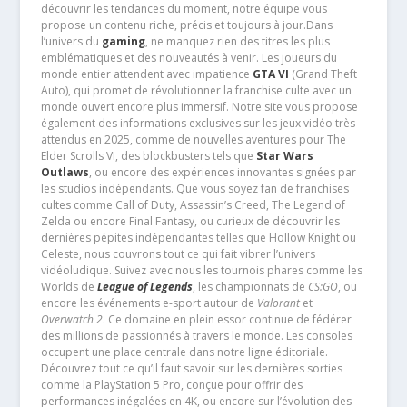
découvrir les tendances du moment, notre équipe vous
propose un contenu riche, précis et toujours à jour.Dans
l’univers du
gaming
, ne manquez rien des titres les plus
emblématiques et des nouveautés à venir. Les joueurs du
monde entier attendent avec impatience
GTA VI
(Grand Theft
Auto), qui promet de révolutionner la franchise culte avec un
monde ouvert encore plus immersif. Notre site vous propose
également des informations exclusives sur les jeux vidéo très
attendus en 2025, comme de nouvelles aventures pour The
Elder Scrolls VI, des blockbusters tels que
Star Wars
Outlaws
, ou encore des expériences innovantes signées par
les studios indépendants. Que vous soyez fan de franchises
cultes comme Call of Duty, Assassin’s Creed, The Legend of
Zelda ou encore Final Fantasy, ou curieux de découvrir les
dernières pépites indépendantes telles que Hollow Knight ou
Celeste, nous couvrons tout ce qui fait vibrer l’univers
vidéoludique. Suivez avec nous les tournois phares comme les
Worlds de
League of Legends
, les championnats de
CS:GO
, ou
encore les événements e-sport autour de
Valorant
et
Overwatch 2
. Ce domaine en plein essor continue de fédérer
des millions de passionnés à travers le monde. Les consoles
occupent une place centrale dans notre ligne éditoriale.
Découvrez tout ce qu’il faut savoir sur les dernières sorties
comme la PlayStation 5 Pro, conçue pour offrir des
performances inégalées en 4K, ou encore sur l’évolution des