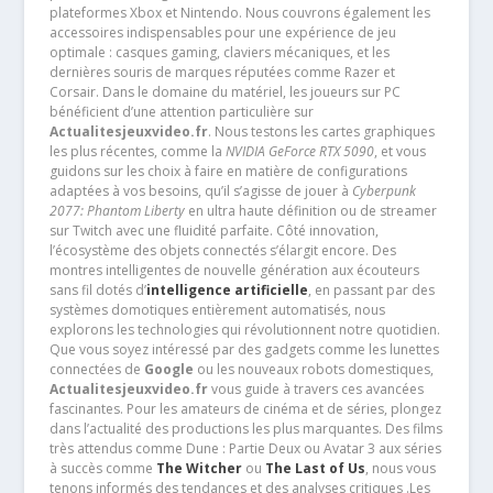
plateformes Xbox et Nintendo. Nous couvrons également les
accessoires indispensables pour une expérience de jeu
optimale : casques gaming, claviers mécaniques, et les
dernières souris de marques réputées comme Razer et
Corsair. Dans le domaine du matériel, les joueurs sur PC
bénéficient d’une attention particulière sur
Actualitesjeuxvideo.fr
. Nous testons les cartes graphiques
les plus récentes, comme la
NVIDIA GeForce RTX 5090
, et vous
guidons sur les choix à faire en matière de configurations
adaptées à vos besoins, qu’il s’agisse de jouer à
Cyberpunk
2077: Phantom Liberty
en ultra haute définition ou de streamer
sur Twitch avec une fluidité parfaite. Côté innovation,
l’écosystème des objets connectés s’élargit encore. Des
montres intelligentes de nouvelle génération aux écouteurs
sans fil dotés d’
intelligence artificielle
, en passant par des
systèmes domotiques entièrement automatisés, nous
explorons les technologies qui révolutionnent notre quotidien.
Que vous soyez intéressé par des gadgets comme les lunettes
connectées de
Google
ou les nouveaux robots domestiques,
Actualitesjeuxvideo.fr
vous guide à travers ces avancées
fascinantes. Pour les amateurs de cinéma et de séries, plongez
dans l’actualité des productions les plus marquantes. Des films
très attendus comme Dune : Partie Deux ou Avatar 3 aux séries
à succès comme
The Witcher
ou
The Last of Us
, nous vous
tenons informés des tendances et des analyses critiques .Les