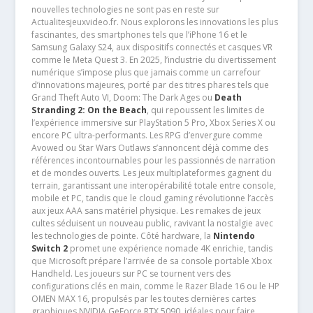
nouvelles technologies ne sont pas en reste sur
Actualitesjeuxvideo.fr. Nous explorons les innovations les plus
fascinantes, des smartphones tels que l’iPhone 16 et le
Samsung Galaxy S24, aux dispositifs connectés et casques VR
comme le Meta Quest 3. En 2025, l’industrie du divertissement
numérique s’impose plus que jamais comme un carrefour
d’innovations majeures, porté par des titres phares tels que
Grand Theft Auto VI, Doom: The Dark Ages ou
Death
Stranding 2: On the Beach
, qui repoussent les limites de
l’expérience immersive sur PlayStation 5 Pro, Xbox Series X ou
encore PC ultra-performants. Les RPG d’envergure comme
Avowed ou Star Wars Outlaws s’annoncent déjà comme des
références incontournables pour les passionnés de narration
et de mondes ouverts. Les jeux multiplateformes gagnent du
terrain, garantissant une interopérabilité totale entre console,
mobile et PC, tandis que le cloud gaming révolutionne l’accès
aux jeux AAA sans matériel physique. Les remakes de jeux
cultes séduisent un nouveau public, ravivant la nostalgie avec
les technologies de pointe. Côté hardware, la
Nintendo
Switch 2
promet une expérience nomade 4K enrichie, tandis
que Microsoft prépare l’arrivée de sa console portable Xbox
Handheld. Les joueurs sur PC se tournent vers des
configurations clés en main, comme le Razer Blade 16 ou le HP
OMEN MAX 16, propulsés par les toutes dernières cartes
graphiques NVIDIA GeForce RTX 5090, idéales pour faire