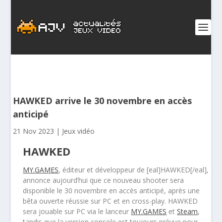
HAWKED arrive le 30 novembre en accès
anticipé
21 Nov 2023
|
Jeux vidéo
HAWKED
MY.GAMES
, éditeur et développeur de [eal]HAWKED[/eal],
annonce aujourd’hui que ce nouveau shooter sera
disponible le 30 novembre en accès anticipé, après une
bêta ouverte réussie sur PC et en cross-play. HAWKED
sera jouable sur PC via le lanceur
MY.GAMES
et
Steam
,
tandis que la version console est toujours prévue pour