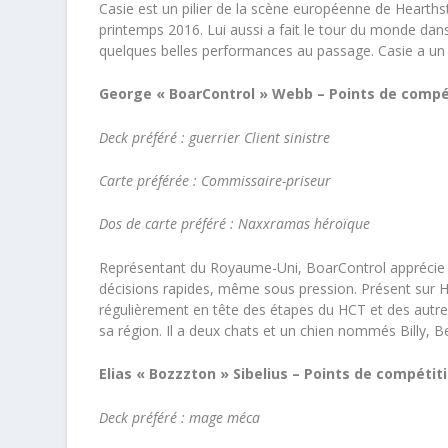
Casie est un pilier de la scène européenne de Hearthst
printemps 2016. Lui aussi a fait le tour du monde dans
quelques belles performances au passage. Casie a u
George « BoarControl » Webb – Points de compé
Deck préféré : guerrier Client sinistre
Carte préférée : Commissaire-priseur
Dos de carte préféré : Naxxramas héroïque
Représentant du Royaume-Uni, BoarControl apprécie l
décisions rapides, même sous pression. Présent sur H
régulièrement en tête des étapes du HCT et des autres
sa région. Il a deux chats et un chien nommés Billy, Be
Elias « Bozzzton » Sibelius – Points de compétit
Deck préféré : mage méca