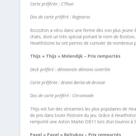
Carte préférée : C’Thun
Dos de carte préféré : Ragnaros
Bozzzton a vécu dans une ferme dès son plus jeune âg
chats, dont un très spécial portant le nom de Boston, 
Hearthstone lui ont permis de cumuler de nombreux poin
Thijs « Thijs » Molendijk – Prix remportés
Deck préféré : démoniste démons contrôle
Carte préférée : Brann Barbe-de-Bronze
Dos de carte préféré : Citronnade
Thijs est l’un des streamers les plus populaires de He
de prix dans toute l’histoire du jeu. Grâce à Hearths
remporté une Aston Martin DB11 lors d’un tournoi à S
Pavel « Pavel » Beltukov – Prix remportés