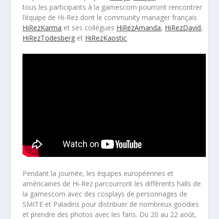
tous les participants à la gamescom pourront rencontrer
l’équipe de Hi-Rez dont le community manager français
HiRezKarma
et ses collègues
HiRezAmanda
,
HiRezDavid
,
HiRezTodesberg
et
HiRezKaostic
.
Pendant la journée, les équipes européennes et
américaines de Hi-Rez parcourront les différents halls de
la gamescom avec des cosplays de personnages de
SMITE et Paladins pour distribuer de nombreux goodies
et prendre des photos avec les fans. Du 20 au 22 août,