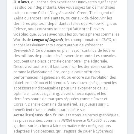
Outlaws
, ou encore des expériences innovantes signées par
les studios indépendants. Que vous soyez fan de franchises
cultes comme Call of Duty, Assassin’s Creed, The Legend of
Zelda ou encore Final Fantasy, ou curieux de découvrir les
dernières pépites indépendantes telles que Hollow Knight ou
Celeste, nous couvrons tout ce qui fait vibrer l’univers
vidéoludique. Suivez avec nous les tournois phares comme les
Worlds de
League of Legends
, les championnats de
CS:GO
, ou
encore les événements e-sport autour de
Valorant
et
Overwatch 2
. Ce domaine en plein essor continue de fédérer
des millions de passionnés à travers le monde. Les consoles
occupent une place centrale dans notre ligne éditoriale.
Découvrez tout ce qu’il faut savoir sur les dernières sorties
comme la PlayStation 5 Pro, conçue pour offrir des
performances inégalées en 4K, ou encore sur l’évolution des
plateformes Xbox et Nintendo. Nous couvrons également les
accessoires indispensables pour une expérience de jeu
optimale : casques gaming, claviers mécaniques, et les
dernières souris de marques réputées comme Razer et
Corsair. Dans le domaine du matériel, les joueurs sur PC
bénéficient d’une attention particulière sur
Actualitesjeuxvideo.fr
. Nous testons les cartes graphiques
les plus récentes, comme la
NVIDIA GeForce RTX 5090
, et vous
guidons sur les choix à faire en matière de configurations
adaptées à vos besoins, qu’il s’agisse de jouer à
Cyberpunk