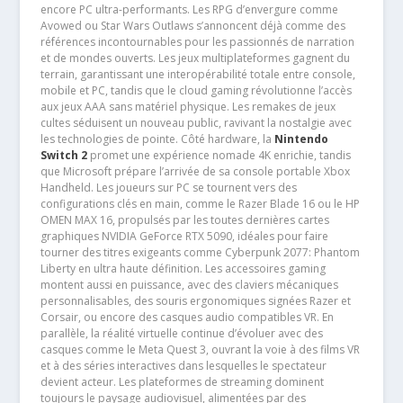
encore PC ultra-performants. Les RPG d’envergure comme
Avowed ou Star Wars Outlaws s’annoncent déjà comme des
références incontournables pour les passionnés de narration
et de mondes ouverts. Les jeux multiplateformes gagnent du
terrain, garantissant une interopérabilité totale entre console,
mobile et PC, tandis que le cloud gaming révolutionne l’accès
aux jeux AAA sans matériel physique. Les remakes de jeux
cultes séduisent un nouveau public, ravivant la nostalgie avec
les technologies de pointe. Côté hardware, la
Nintendo
Switch 2
promet une expérience nomade 4K enrichie, tandis
que Microsoft prépare l’arrivée de sa console portable Xbox
Handheld. Les joueurs sur PC se tournent vers des
configurations clés en main, comme le Razer Blade 16 ou le HP
OMEN MAX 16, propulsés par les toutes dernières cartes
graphiques NVIDIA GeForce RTX 5090, idéales pour faire
tourner des titres exigeants comme Cyberpunk 2077: Phantom
Liberty en ultra haute définition. Les accessoires gaming
montent aussi en puissance, avec des claviers mécaniques
personnalisables, des souris ergonomiques signées Razer et
Corsair, ou encore des casques audio compatibles VR. En
parallèle, la réalité virtuelle continue d’évoluer avec des
casques comme le Meta Quest 3, ouvrant la voie à des films VR
et à des séries interactives dans lesquelles le spectateur
devient acteur. Les plateformes de streaming dominent
toujours le paysage audiovisuel, alimentées par des