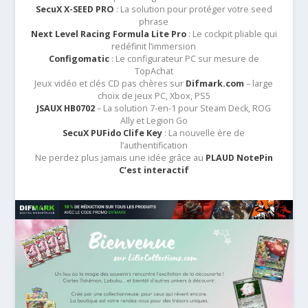
SecuX X-SEED PRO
: La solution pour protéger votre seed
phrase
Next Level Racing Formula Lite Pro
: Le cockpit pliable qui
redéfinit l’immersion
Configomatic
: Le configurateur PC sur mesure de
TopAchat
Jeux vidéo et clés CD pas chères sur
Difmark.com
– large
choix de jeux PC, Xbox, PS5
JSAUX HB0702
– La solution 7-en-1 pour Steam Deck, ROG
Ally et Legion Go
SecuX PUFido Clife Key
: La nouvelle ère de
l’authentification
Ne perdez plus jamais une idée grâce au
PLAUD NotePin
C’est interactif