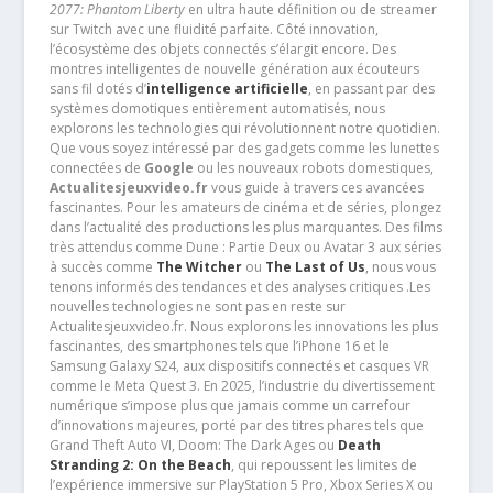
2077: Phantom Liberty
en ultra haute définition ou de streamer
sur Twitch avec une fluidité parfaite. Côté innovation,
l’écosystème des objets connectés s’élargit encore. Des
montres intelligentes de nouvelle génération aux écouteurs
sans fil dotés d’
intelligence artificielle
, en passant par des
systèmes domotiques entièrement automatisés, nous
explorons les technologies qui révolutionnent notre quotidien.
Que vous soyez intéressé par des gadgets comme les lunettes
connectées de
Google
ou les nouveaux robots domestiques,
Actualitesjeuxvideo.fr
vous guide à travers ces avancées
fascinantes. Pour les amateurs de cinéma et de séries, plongez
dans l’actualité des productions les plus marquantes. Des films
très attendus comme Dune : Partie Deux ou Avatar 3 aux séries
à succès comme
The Witcher
ou
The Last of Us
, nous vous
tenons informés des tendances et des analyses critiques .Les
nouvelles technologies ne sont pas en reste sur
Actualitesjeuxvideo.fr. Nous explorons les innovations les plus
fascinantes, des smartphones tels que l’iPhone 16 et le
Samsung Galaxy S24, aux dispositifs connectés et casques VR
comme le Meta Quest 3. En 2025, l’industrie du divertissement
numérique s’impose plus que jamais comme un carrefour
d’innovations majeures, porté par des titres phares tels que
Grand Theft Auto VI, Doom: The Dark Ages ou
Death
Stranding 2: On the Beach
, qui repoussent les limites de
l’expérience immersive sur PlayStation 5 Pro, Xbox Series X ou