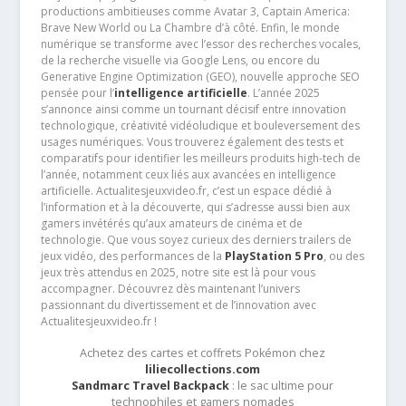
productions ambitieuses comme Avatar 3, Captain America:
Brave New World ou La Chambre d’à côté. Enfin, le monde
numérique se transforme avec l’essor des recherches vocales,
de la recherche visuelle via Google Lens, ou encore du
Generative Engine Optimization (GEO), nouvelle approche SEO
pensée pour l’
intelligence artificielle
. L’année 2025
s’annonce ainsi comme un tournant décisif entre innovation
technologique, créativité vidéoludique et bouleversement des
usages numériques. Vous trouverez également des tests et
comparatifs pour identifier les meilleurs produits high-tech de
l’année, notamment ceux liés aux avancées en intelligence
artificielle. Actualitesjeuxvideo.fr, c’est un espace dédié à
l’information et à la découverte, qui s’adresse aussi bien aux
gamers invétérés qu’aux amateurs de cinéma et de
technologie. Que vous soyez curieux des derniers trailers de
jeux vidéo, des performances de la
PlayStation 5 Pro
, ou des
jeux très attendus en 2025, notre site est là pour vous
accompagner. Découvrez dès maintenant l’univers
passionnant du divertissement et de l’innovation avec
Actualitesjeuxvideo.fr !
Achetez des cartes et coffrets Pokémon chez
liliecollections.com
Sandmarc Travel Backpack
: le sac ultime pour
technophiles et gamers nomades