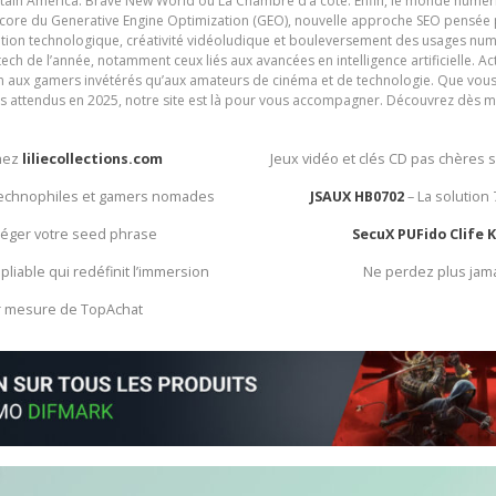
ain America: Brave New World ou La Chambre d’à côté. Enfin, le monde numéri
encore du Generative Engine Optimization (GEO), nouvelle approche SEO pensée p
ation technologique, créativité vidéoludique et bouleversement des usages num
ech de l’année, notamment ceux liés aux avancées en intelligence artificielle. Ac
ien aux gamers invétérés qu’aux amateurs de cinéma et de technologie. Que vous 
rès attendus en 2025, notre site est là pour vous accompagner. Découvrez dès m
chez
liliecollections.com
Jeux vidéo et clés CD pas chères 
 technophiles et gamers nomades
JSAUX HB0702
– La solution
otéger votre seed phrase
SecuX PUFido Clife 
 pliable qui redéfinit l’immersion
Ne perdez plus jam
ur mesure de TopAchat