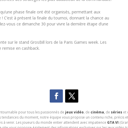
i qu’une phase finale ont été organisés, permettant aux
 ! C’est à présent la finale du tournoi, donnant la chance au
ez-vous ce dimanche 30 pour vivre la dernière étape d’une
nte sur le stand GrosBill lors de la Paris Games week. Les
de remise en cashback.
contournable pour tous les passionnés de
jeux vidéo
, de
cinéma
,
de
séries
et 
les tendances du moment, notre équipe vous propose un contenu riche, précis et
és à venir. Les joueurs du monde entier attendent avec impatience
GTA VI
(Gran
e site vous propose également des informations exclusives sur les jeux vidéo 