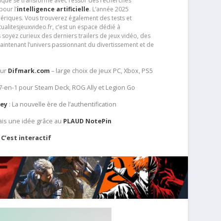
que se transforme avec l’essor des recherches
our l’
intelligence artificielle
. L’année 2025
ériques. Vous trouverez également des tests et
tualitesjeuxvideo.fr, c’est un espace dédié à
soyez curieux des derniers trailers de jeux vidéo, des
aintenant l’univers passionnant du divertissement et de
sur
Difmark.com
– large choix de jeux PC, Xbox, PS5
 7-en-1 pour Steam Deck, ROG Ally et Legion Go
Key
: La nouvelle ère de l’authentification
ais une idée grâce au
PLAUD NotePin
C’est interactif