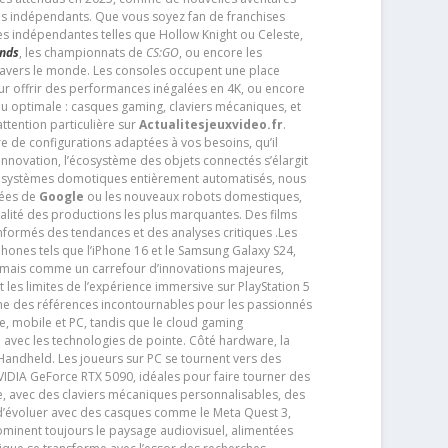
os indépendants. Que vous soyez fan de franchises
es indépendantes telles que Hollow Knight ou Celeste,
ends
, les championnats de
CS:GO
, ou encore les
travers le monde. Les consoles occupent une place
pour offrir des performances inégalées en 4K, ou encore
u optimale : casques gaming, claviers mécaniques, et
ttention particulière sur
Actualitesjeuxvideo.fr
.
ère de configurations adaptées à vos besoins, qu’il
 innovation, l’écosystème des objets connectés s’élargit
s systèmes domotiques entièrement automatisés, nous
tées de
Google
ou les nouveaux robots domestiques,
alité des productions les plus marquantes. Des films
nformés des tendances et des analyses critiques .Les
phones tels que l’iPhone 16 et le Samsung Galaxy S24,
jamais comme un carrefour d’innovations majeures,
t les limites de l’expérience immersive sur PlayStation 5
e des références incontournables pour les passionnés
e, mobile et PC, tandis que le cloud gaming
e avec les technologies de pointe. Côté hardware, la
andheld. Les joueurs sur PC se tournent vers des
IDIA GeForce RTX 5090, idéales pour faire tourner des
e, avec des claviers mécaniques personnalisables, des
e d’évoluer avec des casques comme le Meta Quest 3,
dominent toujours le paysage audiovisuel, alimentées