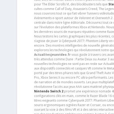
pour The Elder Scrolls VI, des blockbusters tels que
Sta
cultes comme Call of Duty, Assassin’s Creed, The Legen
nous couvrons tout ce qui fait vibrer l’univers vidéol
événements e-sport autour de
Valorant
et
Overwatch 2
.
centrale dans notre ligne éditoriale. Découvrez tout ce
sur l’évolution des plateformes Xbox et Nintendo. Nou
les dernières souris de marques réputées comme Razer e
Nous testons les cartes graphiques les plus récentes,
s’agisse de jouer à
Cyberpunk 2077: Phantom Liberty
en u
encore. Des montres intelligentes de nouvelle génératio
explorons les technologies qui révolutionnent notre q
Actualitesjeuxvideo.fr
vous guide à travers ces avan
très attendus comme Dune : Partie Deux ou Avatar 3 a
nouvelles technologies ne sont pas en reste sur Actuali
aux dispositifs connectés et casques VR comme le Meta
porté par des titres phares tels que Grand Theft Auto
Pro, Xbox Series X ou encore PC ultra-performants. L
de narration et de mondes ouverts. Les jeux multiplatef
révolutionne l’accès aux jeux AAA sans matériel physiqu
Nintendo Switch 2
promet une expérience nomade 4K e
configurations clés en main, comme le Razer Blade 16 
titres exigeants comme Cyberpunk 2077: Phantom Libert
souris ergonomiques signées Razer et Corsair, ou encor
ouvrant la voie à des films VR et à des séries interact