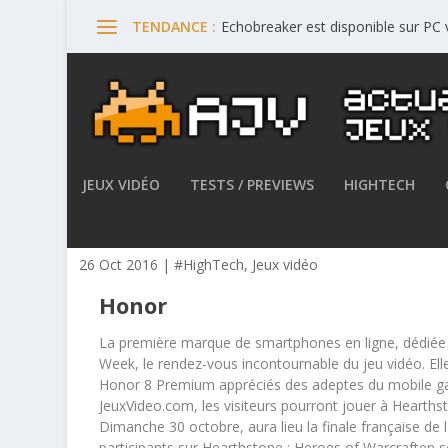
Echobreaker est disponible sur PC
TENDANCE :
JEUX VIDÉO
TESTS / PREVIEWS
HIGHTECH
Honor présent à la Paris Ga
26 Oct 2016
|
#HighTech
,
Jeux vidéo
Honor
La première marque de smartphones en ligne, dédiée a
Week, le rendez-vous incontournable du jeu vidéo. Elle
Honor 8 Premium appréciés des adeptes du mobile ga
JeuxVideo.com, les visiteurs pourront jouer à Hearth
Dimanche 30 octobre, aura lieu la finale française de
participants sur Hearthstone : Heroes of Warcraften 