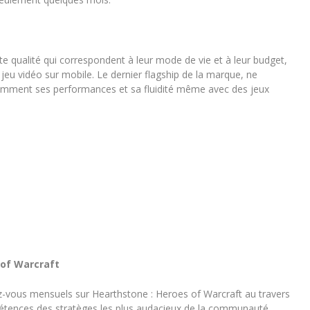
te qualité qui correspondent à leur mode de vie et à leur budget,
eu vidéo sur mobile. Le dernier flagship de la marque, ne
otamment ses performances et sa fluidité même avec des jeux
 of Warcraft
z-vous mensuels sur Hearthstone : Heroes of Warcraft au travers
pétences des stratèges les plus audacieux de la communauté.