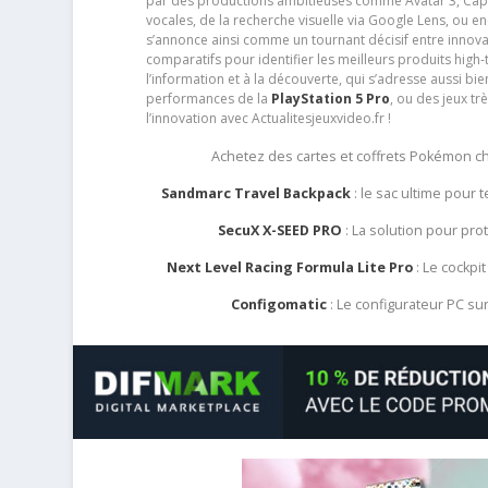
par des productions ambitieuses comme Avatar 3, Capt
vocales, de la recherche visuelle via Google Lens, ou 
s’annonce ainsi comme un tournant décisif entre innov
comparatifs pour identifier les meilleurs produits high-t
l’information et à la découverte, qui s’adresse aussi b
performances de la
PlayStation 5 Pro
, ou des jeux t
l’innovation avec Actualitesjeuxvideo.fr !
Achetez des cartes et coffrets Pokémon 
Sandmarc Travel Backpack
: le sac ultime pour
SecuX X-SEED PRO
: La solution pour pr
Next Level Racing Formula Lite Pro
: Le cockpit
Configomatic
: Le configurateur PC s