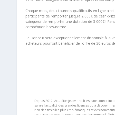
Chaque mois, deux tournois qualificatifs en ligne ains
participants de remporter jusqu’à 2 000€ de cash-prize
vainqueur de remporter une dotation de 5 000€ ! Rend
compétition hors-norme.
Le Honor 8 sera exceptionnellement disponible à la ve
acheteurs pourront bénéficier de l’offre de 30 euros 
Depuis 2012, Actualitesjeuxvideo.fr est une source in
suivre l’actualité des grandes licences ou à découvrir 
rien des titres les plus emblématiques et des nouveaut
culte avec un monde ouvert encore plus immersif. Notr