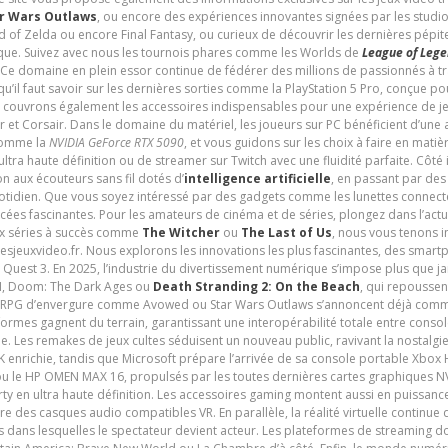
r Wars Outlaws
, ou encore des expériences innovantes signées par les studi
d of Zelda ou encore Final Fantasy, ou curieux de découvrir les dernières pépit
udique. Suivez avec nous les tournois phares comme les Worlds de
League of Leg
 Ce domaine en plein essor continue de fédérer des millions de passionnés à 
 qu’il faut savoir sur les dernières sorties comme la PlayStation 5 Pro, conçue 
s couvrons également les accessoires indispensables pour une expérience de je
t Corsair. Dans le domaine du matériel, les joueurs sur PC bénéficient d’une a
 comme la
NVIDIA GeForce RTX 5090
, et vous guidons sur les choix à faire en mati
ltra haute définition ou de streamer sur Twitch avec une fluidité parfaite. Côté
n aux écouteurs sans fil dotés d’
intelligence artificielle
, en passant par de
uotidien. Que vous soyez intéressé par des gadgets comme les lunettes connec
cées fascinantes. Pour les amateurs de cinéma et de séries, plongez dans l’actu
ux séries à succès comme
The Witcher
ou
The Last of Us
, nous vous tenons i
tesjeuxvideo.fr. Nous explorons les innovations les plus fascinantes, des smart
 Quest 3. En 2025, l’industrie du divertissement numérique s’impose plus que 
 VI, Doom: The Dark Ages ou
Death Stranding 2: On the Beach
, qui repoussen
es RPG d’envergure comme Avowed ou Star Wars Outlaws s’annoncent déjà comm
ormes gagnent du terrain, garantissant une interopérabilité totale entre consol
e. Les remakes de jeux cultes séduisent un nouveau public, ravivant la nostalgi
nrichie, tandis que Microsoft prépare l’arrivée de sa console portable Xbox H
ou le HP OMEN MAX 16, propulsés par les toutes dernières cartes graphiques NV
y en ultra haute définition. Les accessoires gaming montent aussi en puissanc
e des casques audio compatibles VR. En parallèle, la réalité virtuelle continu
ives dans lesquelles le spectateur devient acteur. Les plateformes de streaming 