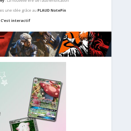
Key
: La nouvelle ère de l’authentification
ais une idée grâce au
PLAUD NotePin
C’est interactif