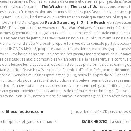
cées fascinantes. Pour les amateurs de cinéma et de séries, plongez dans l’actu
ux séries à succès comme
The Witcher
ou
The Last of Us
, nous vous tenons i
tesjeuxvideo.fr. Nous explorons les innovations les plus fascinantes, des smart
 Quest 3. En 2025, l’industrie du divertissement numérique s’impose plus que 
 VI, Doom: The Dark Ages ou
Death Stranding 2: On the Beach
, qui repoussen
es RPG d’envergure comme Avowed ou Star Wars Outlaws s’annoncent déjà comm
ormes gagnent du terrain, garantissant une interopérabilité totale entre consol
e. Les remakes de jeux cultes séduisent un nouveau public, ravivant la nostalgi
nrichie, tandis que Microsoft prépare l’arrivée de sa console portable Xbox H
ou le HP OMEN MAX 16, propulsés par les toutes dernières cartes graphiques NV
y en ultra haute définition. Les accessoires gaming montent aussi en puissanc
e des casques audio compatibles VR. En parallèle, la réalité virtuelle continu
ives dans lesquelles le spectateur devient acteur. Les plateformes de streaming 
ain America: Brave New World ou La Chambre d’à côté. Enfin, le monde numéri
encore du Generative Engine Optimization (GEO), nouvelle approche SEO pensée p
ation technologique, créativité vidéoludique et bouleversement des usages num
ech de l’année, notamment ceux liés aux avancées en intelligence artificielle. Ac
ien aux gamers invétérés qu’aux amateurs de cinéma et de technologie. Que vous 
rès attendus en 2025, notre site est là pour vous accompagner. Découvrez dès m
chez
liliecollections.com
Jeux vidéo et clés CD pas chères 
 technophiles et gamers nomades
JSAUX HB0702
– La solution