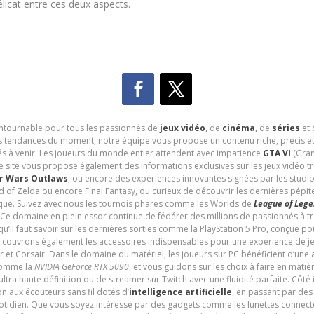
délicat entre ces deux aspects.
contournable pour tous les passionnés de
jeux vidéo
, de
cinéma
,
de
séries
et 
les tendances du moment, notre équipe vous propose un contenu riche, précis et
és à venir. Les joueurs du monde entier attendent avec impatience
GTA VI
(Gran
e site vous propose également des informations exclusives sur les jeux vidéo 
r Wars Outlaws
, ou encore des expériences innovantes signées par les studi
d of Zelda ou encore Final Fantasy, ou curieux de découvrir les dernières pépit
udique. Suivez avec nous les tournois phares comme les Worlds de
League of Leg
 Ce domaine en plein essor continue de fédérer des millions de passionnés à 
 qu’il faut savoir sur les dernières sorties comme la PlayStation 5 Pro, conçue 
s couvrons également les accessoires indispensables pour une expérience de je
t Corsair. Dans le domaine du matériel, les joueurs sur PC bénéficient d’une a
 comme la
NVIDIA GeForce RTX 5090
, et vous guidons sur les choix à faire en mati
ltra haute définition ou de streamer sur Twitch avec une fluidité parfaite. Côté
n aux écouteurs sans fil dotés d’
intelligence artificielle
, en passant par de
uotidien. Que vous soyez intéressé par des gadgets comme les lunettes connec