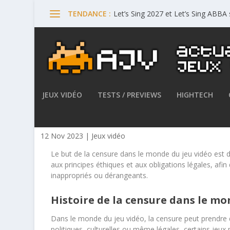
Let’s Sing 2027 et Let’s Sing ABBA
TENDANCE :
JEUX VIDÉO
TESTS / PREVIEWS
HIGHTECH
Introduction à la censure d
12 Nov 2023
|
Jeux vidéo
Le but de la censure dans le monde du jeu vidéo est 
aux principes éthiques et aux obligations légales, afin
inappropriés ou dérangeants.
Histoire de la censure dans le mo
Dans le monde du jeu vidéo, la censure peut prendre
politiques, culturelles ou même légales, certains jeux