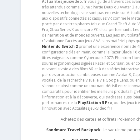
Actualitesjeuxvideo.fr
vous guide à travers ces avan
très attendus comme Dune : Partie Deux ou Avatar 3 a
nouvelles technologies ne sont pas en reste sur Actuali
aux dispositifs connectés et casques VR comme le Meta
porté par des titres phares tels que Grand Theft Auto
Pro, Xbox Series X ou encore PC ultra-performants. L
de narration et de mondes ouverts. Les jeux multiplatef
révolutionne l’accès aux jeux AAA sans matériel physiqu
Nintendo Switch 2
promet une expérience nomade 4K e
configurations clés en main, comme le Razer Blade 16 
titres exigeants comme Cyberpunk 2077: Phantom Libert
souris ergonomiques signées Razer et Corsair, ou encor
ouvrant la voie à des films VR et à des séries interact
par des productions ambitieuses comme Avatar 3, Capt
vocales, de la recherche visuelle via Google Lens, ou 
s’annonce ainsi comme un tournant décisif entre innov
comparatifs pour identifier les meilleurs produits high-t
l’information et à la découverte, qui s’adresse aussi b
performances de la
PlayStation 5 Pro
, ou des jeux t
l’innovation avec Actualitesjeuxvideo.fr !
Achetez des cartes et coffrets Pokémon 
Sandmarc Travel Backpack
: le sac ultime pour