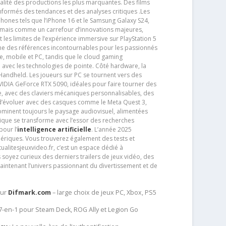
alité des productions les plus marquantes. Des films
nformés des tendances et des analyses critiques .Les
phones tels que l’iPhone 16 et le Samsung Galaxy S24,
jamais comme un carrefour d’innovations majeures,
t les limites de l’expérience immersive sur PlayStation 5
e des références incontournables pour les passionnés
e, mobile et PC, tandis que le cloud gaming
e avec les technologies de pointe. Côté hardware, la
andheld. Les joueurs sur PC se tournent vers des
IDIA GeForce RTX 5090, idéales pour faire tourner des
e, avec des claviers mécaniques personnalisables, des
e d’évoluer avec des casques comme le Meta Quest 3,
dominent toujours le paysage audiovisuel, alimentées
que se transforme avec l’essor des recherches
our l’
intelligence artificielle
. L’année 2025
ériques. Vous trouverez également des tests et
tualitesjeuxvideo.fr, c’est un espace dédié à
soyez curieux des derniers trailers de jeux vidéo, des
aintenant l’univers passionnant du divertissement et de
sur
Difmark.com
– large choix de jeux PC, Xbox, PS5
 7-en-1 pour Steam Deck, ROG Ally et Legion Go