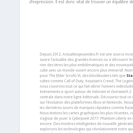
d’expression. Il est donc vital de trouver un équilibre 
Depuis 2012, Actualitesjeuxvideo.fr est une source in
suivre l’actualité des grandes licences ou à découvrir 
rien des titres les plus emblématiques et des nouveaut
culte avec un monde ouvert encore plus immersif. Notr
pour The Elder Scrolls VI, des blockbusters tels que
Sta
cultes comme Call of Duty, Assassin’s Creed, The Legen
nous couvrons tout ce qui fait vibrer l’univers vidéol
événements e-sport autour de
Valorant
et
Overwatch 2
.
centrale dans notre ligne éditoriale. Découvrez tout ce
sur l’évolution des plateformes Xbox et Nintendo. Nou
les dernières souris de marques réputées comme Razer e
Nous testons les cartes graphiques les plus récentes,
s’agisse de jouer à
Cyberpunk 2077: Phantom Liberty
en u
encore. Des montres intelligentes de nouvelle génératio
explorons les technologies qui révolutionnent notre q