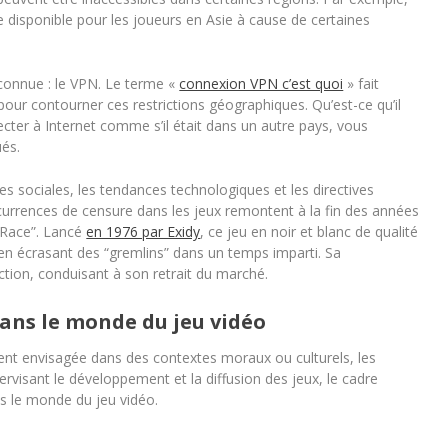
e disponible pour les joueurs en Asie à cause de certaines
n connue : le VPN. Le terme «
connexion VPN c’est quoi
» fait
) pour contourner ces restrictions géographiques. Qu’est-ce qu’il
necter à Internet comme s’il était dans un autre pays, vous
és.
 sociales, les tendances technologiques et les directives
ccurrences de censure dans les jeux remontent à la fin des années
h Race”. Lancé
en 1976 par Exidy
, ce jeu en noir et blanc de qualité
en écrasant des “gremlins” dans un temps imparti. Sa
ction, conduisant à son retrait du marché.
dans le monde du jeu vidéo
ement envisagée dans des contextes moraux ou culturels, les
rvisant le développement et la diffusion des jeux, le cadre
ns le monde du jeu vidéo.