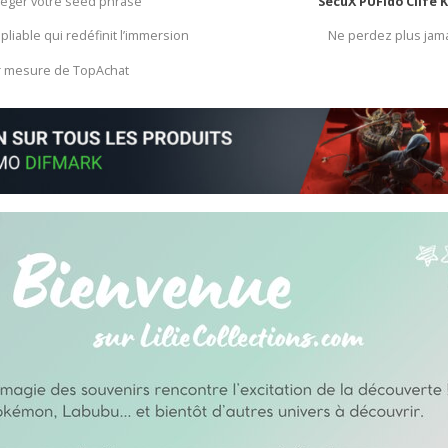
otéger votre seed phrase
SecuX PUFido Clife 
 pliable qui redéfinit l’immersion
Ne perdez plus jam
ur mesure de TopAchat