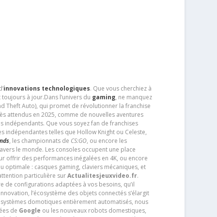
d’
innovations technologiques
. Que vous cherchiez à
 toujours à jour.Dans l’univers du
gaming
, ne manquez
d Theft Auto), qui promet de révolutionner la franchise
très attendus en 2025, comme de nouvelles aventures
os indépendants. Que vous soyez fan de franchises
es indépendantes telles que Hollow Knight ou Celeste,
ends
, les championnats de
CS:GO
, ou encore les
travers le monde. Les consoles occupent une place
pour offrir des performances inégalées en 4K, ou encore
u optimale : casques gaming, claviers mécaniques, et
ttention particulière sur
Actualitesjeuxvideo.fr
.
ère de configurations adaptées à vos besoins, qu’il
 innovation, l’écosystème des objets connectés s’élargit
s systèmes domotiques entièrement automatisés, nous
tées de
Google
ou les nouveaux robots domestiques,