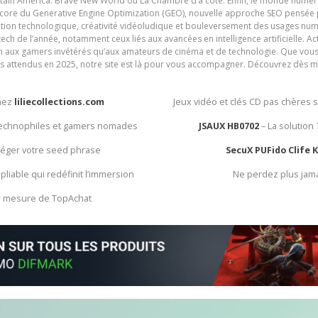
ain America: Brave New World ou La Chambre d’à côté. Enfin, le monde numéri
encore du Generative Engine Optimization (GEO), nouvelle approche SEO pensée p
ation technologique, créativité vidéoludique et bouleversement des usages num
ech de l’année, notamment ceux liés aux avancées en intelligence artificielle. Ac
ien aux gamers invétérés qu’aux amateurs de cinéma et de technologie. Que vous 
rès attendus en 2025, notre site est là pour vous accompagner. Découvrez dès m
chez
liliecollections.com
Jeux vidéo et clés CD pas chères 
 technophiles et gamers nomades
JSAUX HB0702
– La solution
otéger votre seed phrase
SecuX PUFido Clife 
 pliable qui redéfinit l’immersion
Ne perdez plus jam
ur mesure de TopAchat