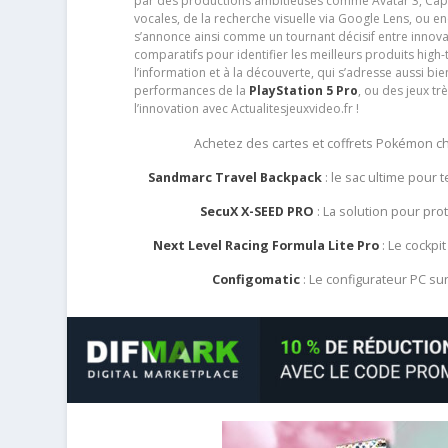
par des productions ambitieuses comme Avatar 3, Capt
vocales, de la recherche visuelle via Google Lens, ou 
s’annonce ainsi comme un tournant décisif entre innov
comparatifs pour identifier les meilleurs produits high-t
l’information et à la découverte, qui s’adresse aussi b
performances de la
PlayStation 5 Pro
, ou des jeux t
l’innovation avec Actualitesjeuxvideo.fr !
Achetez des cartes et coffrets Pokémon 
Sandmarc Travel Backpack
: le sac ultime pour
SecuX X-SEED PRO
: La solution pour pr
Next Level Racing Formula Lite Pro
: Le cockpit
Configomatic
: Le configurateur PC s