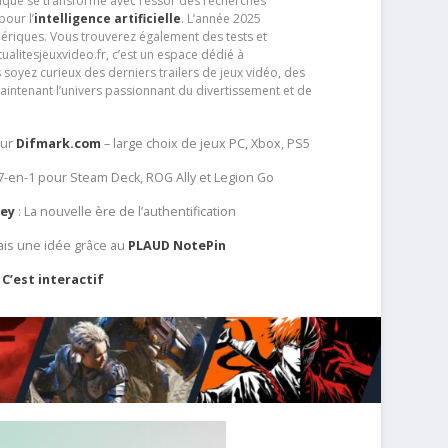
que se transforme avec l’essor des recherches
our l’
intelligence artificielle
. L’année 2025
ériques. Vous trouverez également des tests et
tualitesjeuxvideo.fr, c’est un espace dédié à
soyez curieux des derniers trailers de jeux vidéo, des
aintenant l’univers passionnant du divertissement et de
sur
Difmark.com
– large choix de jeux PC, Xbox, PS5
 7-en-1 pour Steam Deck, ROG Ally et Legion Go
Key
: La nouvelle ère de l’authentification
ais une idée grâce au
PLAUD NotePin
C’est interactif