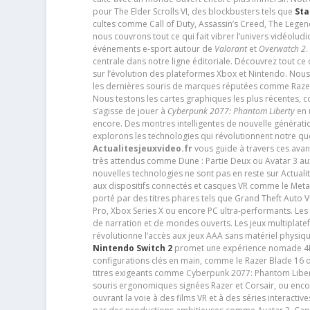
pour The Elder Scrolls VI, des blockbusters tels que
Sta
cultes comme Call of Duty, Assassin’s Creed, The Legen
nous couvrons tout ce qui fait vibrer l’univers vidéol
événements e-sport autour de
Valorant
et
Overwatch 2
.
centrale dans notre ligne éditoriale. Découvrez tout ce
sur l’évolution des plateformes Xbox et Nintendo. Nou
les dernières souris de marques réputées comme Razer e
Nous testons les cartes graphiques les plus récentes,
s’agisse de jouer à
Cyberpunk 2077: Phantom Liberty
en u
encore. Des montres intelligentes de nouvelle génératio
explorons les technologies qui révolutionnent notre q
Actualitesjeuxvideo.fr
vous guide à travers ces avan
très attendus comme Dune : Partie Deux ou Avatar 3 a
nouvelles technologies ne sont pas en reste sur Actuali
aux dispositifs connectés et casques VR comme le Meta
porté par des titres phares tels que Grand Theft Auto
Pro, Xbox Series X ou encore PC ultra-performants. L
de narration et de mondes ouverts. Les jeux multiplatef
révolutionne l’accès aux jeux AAA sans matériel physiqu
Nintendo Switch 2
promet une expérience nomade 4K e
configurations clés en main, comme le Razer Blade 16 
titres exigeants comme Cyberpunk 2077: Phantom Libert
souris ergonomiques signées Razer et Corsair, ou encor
ouvrant la voie à des films VR et à des séries interact