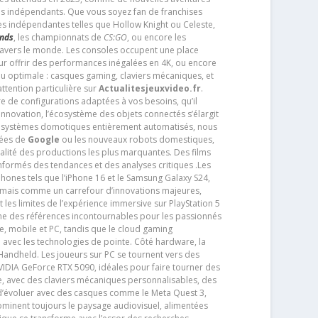
os indépendants. Que vous soyez fan de franchises
es indépendantes telles que Hollow Knight ou Celeste,
ends
, les championnats de
CS:GO
, ou encore les
travers le monde. Les consoles occupent une place
pour offrir des performances inégalées en 4K, ou encore
u optimale : casques gaming, claviers mécaniques, et
ttention particulière sur
Actualitesjeuxvideo.fr
.
ère de configurations adaptées à vos besoins, qu’il
 innovation, l’écosystème des objets connectés s’élargit
s systèmes domotiques entièrement automatisés, nous
tées de
Google
ou les nouveaux robots domestiques,
alité des productions les plus marquantes. Des films
nformés des tendances et des analyses critiques .Les
phones tels que l’iPhone 16 et le Samsung Galaxy S24,
jamais comme un carrefour d’innovations majeures,
t les limites de l’expérience immersive sur PlayStation 5
e des références incontournables pour les passionnés
e, mobile et PC, tandis que le cloud gaming
e avec les technologies de pointe. Côté hardware, la
andheld. Les joueurs sur PC se tournent vers des
IDIA GeForce RTX 5090, idéales pour faire tourner des
e, avec des claviers mécaniques personnalisables, des
e d’évoluer avec des casques comme le Meta Quest 3,
dominent toujours le paysage audiovisuel, alimentées