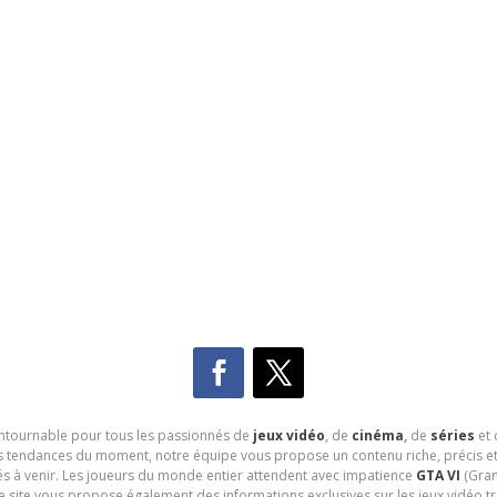
contournable pour tous les passionnés de
jeux vidéo
, de
cinéma
,
de
séries
et 
les tendances du moment, notre équipe vous propose un contenu riche, précis et
és à venir. Les joueurs du monde entier attendent avec impatience
GTA VI
(Gran
e site vous propose également des informations exclusives sur les jeux vidéo 