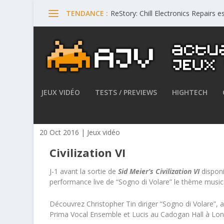
ReStory: Chill Electronics Repairs 
TENDANCE :
JEUX VIDÉO
TESTS / PREVIEWS
HIGHTECH
J-1 avant la sortie de Sid Meie
20 Oct 2016
|
Jeux vidéo
Civilization VI
J-1 avant la sortie de
Sid Meier’s Civilization VI
dispon
performance live de “Sogno di Volare” le thème music
Découvrez Christopher Tin diriger “Sogno di Volare”, 
Prima Vocal Ensemble et Lucis au Cadogan Hall à Londr