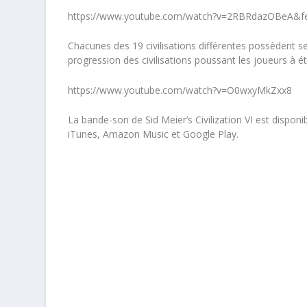
https://www.youtube.com/watch?v=2RBRdazOBeA&fe
Chacunes des 19 civilisations différentes possèdent 
progression des civilisations poussant les joueurs à é
https://www.youtube.com/watch?v=O0wxyMkZxx8
La bande-son de
Sid Meier’s Civilization VI
est disponi
iTunes, Amazon Music et Google Play.