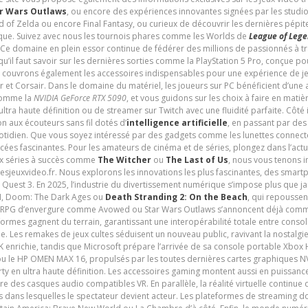
r Wars Outlaws
, ou encore des expériences innovantes signées par les studi
d of Zelda ou encore Final Fantasy, ou curieux de découvrir les dernières pépit
udique. Suivez avec nous les tournois phares comme les Worlds de
League of Leg
 Ce domaine en plein essor continue de fédérer des millions de passionnés à 
 qu’il faut savoir sur les dernières sorties comme la PlayStation 5 Pro, conçue 
s couvrons également les accessoires indispensables pour une expérience de je
t Corsair. Dans le domaine du matériel, les joueurs sur PC bénéficient d’une a
 comme la
NVIDIA GeForce RTX 5090
, et vous guidons sur les choix à faire en mati
ltra haute définition ou de streamer sur Twitch avec une fluidité parfaite. Côté
n aux écouteurs sans fil dotés d’
intelligence artificielle
, en passant par de
uotidien. Que vous soyez intéressé par des gadgets comme les lunettes connec
cées fascinantes. Pour les amateurs de cinéma et de séries, plongez dans l’actu
ux séries à succès comme
The Witcher
ou
The Last of Us
, nous vous tenons i
tesjeuxvideo.fr. Nous explorons les innovations les plus fascinantes, des smart
 Quest 3. En 2025, l’industrie du divertissement numérique s’impose plus que 
 VI, Doom: The Dark Ages ou
Death Stranding 2: On the Beach
, qui repoussen
es RPG d’envergure comme Avowed ou Star Wars Outlaws s’annoncent déjà comm
ormes gagnent du terrain, garantissant une interopérabilité totale entre consol
e. Les remakes de jeux cultes séduisent un nouveau public, ravivant la nostalgi
nrichie, tandis que Microsoft prépare l’arrivée de sa console portable Xbox H
ou le HP OMEN MAX 16, propulsés par les toutes dernières cartes graphiques NV
y en ultra haute définition. Les accessoires gaming montent aussi en puissanc
e des casques audio compatibles VR. En parallèle, la réalité virtuelle continu
ives dans lesquelles le spectateur devient acteur. Les plateformes de streaming 