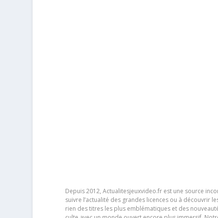
Depuis 2012, Actualitesjeuxvideo.fr est une source in
suivre l’actualité des grandes licences ou à découvrir 
rien des titres les plus emblématiques et des nouveaut
culte avec un monde ouvert encore plus immersif. Notr