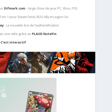
sur
Difmark.com
– large choix de jeux PC, Xbox, PS5
 7-en-1 pour Steam Deck, ROG Ally et Legion Go
Key
: La nouvelle ère de l’authentification
ais une idée grâce au
PLAUD NotePin
C’est interactif