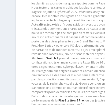
les dernières souris de marques réputées comme Razer e
Nous testons les cartes graphiques les plus récentes,
s’agisse de jouer à
Cyberpunk 2077: Phantom Liberty
en u
encore. Des montres intelligentes de nouvelle génératio
explorons les technologies qui révolutionnent notre q
Actualitesjeuxvideo.fr
vous guide à travers ces avan
très attendus comme Dune : Partie Deux ou Avatar 3 a
nouvelles technologies ne sont pas en reste sur Actuali
aux dispositifs connectés et casques VR comme le Meta
porté par des titres phares tels que Grand Theft Auto
Pro, Xbox Series X ou encore PC ultra-performants. L
de narration et de mondes ouverts. Les jeux multiplatef
révolutionne l’accès aux jeux AAA sans matériel physiqu
Nintendo Switch 2
promet une expérience nomade 4K e
configurations clés en main, comme le Razer Blade 16 
titres exigeants comme Cyberpunk 2077: Phantom Libert
souris ergonomiques signées Razer et Corsair, ou encor
ouvrant la voie à des films VR et à des séries interact
par des productions ambitieuses comme Avatar 3, Capt
vocales, de la recherche visuelle via Google Lens, ou 
s’annonce ainsi comme un tournant décisif entre innov
comparatifs pour identifier les meilleurs produits high-t
l’information et à la découverte, qui s’adresse aussi b
performances de la
PlayStation 5 Pro
, ou des jeux t
l’innovation avec Actualitesjeuxvideo.fr !