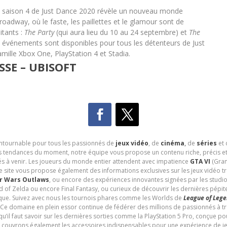
la saison 4 de Just Dance 2020 révèle un nouveau monde
oadway, où le faste, les paillettes et le glamour sont de
itants :
The Party
(qui aura lieu du 10 au 24 septembre) et
The
s événements sont disponibles pour tous les détenteurs de Just
mille Xbox One, PlayStation 4 et Stadia.
SE – UBISOFT
contournable pour tous les passionnés de
jeux vidéo
, de
cinéma
,
de
séries
et 
les tendances du moment, notre équipe vous propose un contenu riche, précis et
és à venir. Les joueurs du monde entier attendent avec impatience
GTA VI
(Gran
e site vous propose également des informations exclusives sur les jeux vidéo 
r Wars Outlaws
, ou encore des expériences innovantes signées par les studi
d of Zelda ou encore Final Fantasy, ou curieux de découvrir les dernières pépit
udique. Suivez avec nous les tournois phares comme les Worlds de
League of Leg
 Ce domaine en plein essor continue de fédérer des millions de passionnés à 
 qu’il faut savoir sur les dernières sorties comme la PlayStation 5 Pro, conçue 
s couvrons également les accessoires indispensables pour une expérience de je