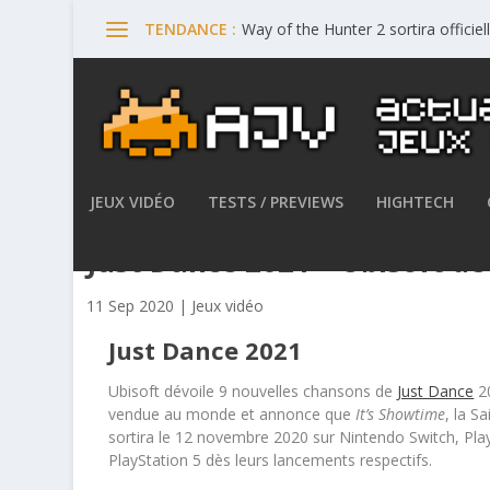
Way of the Hunter 2 sortira offici
TENDANCE :
JEUX VIDÉO
TESTS / PREVIEWS
HIGHTECH
Just Dance 2021 – Ubisoft dé
11 Sep 2020
|
Jeux vidéo
Just Dance 2021
Ubisoft dévoile 9 nouvelles chansons de
Just Dance
20
vendue au monde et annonce que
It’s Showtime
, la S
sortira le 12 novembre 2020 sur Nintendo Switch, Play
PlayStation 5 dès leurs lancements respectifs.