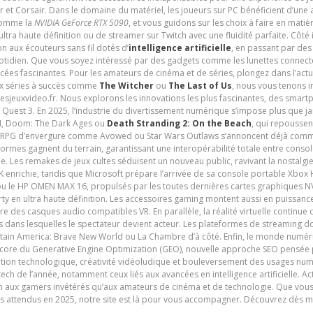
t Corsair. Dans le domaine du matériel, les joueurs sur PC bénéficient d’une a
 comme la
NVIDIA GeForce RTX 5090
, et vous guidons sur les choix à faire en mati
ltra haute définition ou de streamer sur Twitch avec une fluidité parfaite. Côté
n aux écouteurs sans fil dotés d’
intelligence artificielle
, en passant par de
uotidien. Que vous soyez intéressé par des gadgets comme les lunettes connec
cées fascinantes. Pour les amateurs de cinéma et de séries, plongez dans l’actu
ux séries à succès comme
The Witcher
ou
The Last of Us
, nous vous tenons i
tesjeuxvideo.fr. Nous explorons les innovations les plus fascinantes, des smart
 Quest 3. En 2025, l’industrie du divertissement numérique s’impose plus que 
 VI, Doom: The Dark Ages ou
Death Stranding 2: On the Beach
, qui repoussen
es RPG d’envergure comme Avowed ou Star Wars Outlaws s’annoncent déjà comm
ormes gagnent du terrain, garantissant une interopérabilité totale entre consol
e. Les remakes de jeux cultes séduisent un nouveau public, ravivant la nostalgi
nrichie, tandis que Microsoft prépare l’arrivée de sa console portable Xbox H
ou le HP OMEN MAX 16, propulsés par les toutes dernières cartes graphiques NV
y en ultra haute définition. Les accessoires gaming montent aussi en puissanc
e des casques audio compatibles VR. En parallèle, la réalité virtuelle continu
ives dans lesquelles le spectateur devient acteur. Les plateformes de streaming 
ain America: Brave New World ou La Chambre d’à côté. Enfin, le monde numéri
encore du Generative Engine Optimization (GEO), nouvelle approche SEO pensée p
ation technologique, créativité vidéoludique et bouleversement des usages num
ech de l’année, notamment ceux liés aux avancées en intelligence artificielle. Ac
ien aux gamers invétérés qu’aux amateurs de cinéma et de technologie. Que vous 
rès attendus en 2025, notre site est là pour vous accompagner. Découvrez dès m