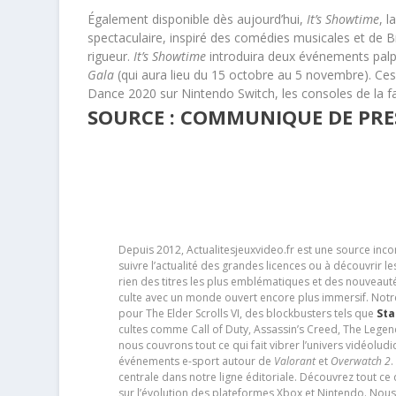
Également disponible dès aujourd’hui,
It’s Showtime
, 
spectaculaire, inspiré des comédies musicales et de Br
rigueur.
It’s Showtime
introduira deux événements palp
Gala
(qui aura lieu du 15 octobre au 5 novembre). Ce
Dance 2020 sur Nintendo Switch, les consoles de la fa
SOURCE : COMMUNIQUE DE PRES
Depuis 2012, Actualitesjeuxvideo.fr est une source in
suivre l’actualité des grandes licences ou à découvrir 
rien des titres les plus emblématiques et des nouveaut
culte avec un monde ouvert encore plus immersif. Notr
pour The Elder Scrolls VI, des blockbusters tels que
Sta
cultes comme Call of Duty, Assassin’s Creed, The Legen
nous couvrons tout ce qui fait vibrer l’univers vidéol
événements e-sport autour de
Valorant
et
Overwatch 2
.
centrale dans notre ligne éditoriale. Découvrez tout ce
sur l’évolution des plateformes Xbox et Nintendo. Nou