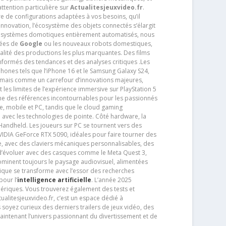
ttention particulière sur
Actualitesjeuxvideo.fr
.
ère de configurations adaptées à vos besoins, qu’il
 innovation, l’écosystème des objets connectés s’élargit
s systèmes domotiques entièrement automatisés, nous
tées de
Google
ou les nouveaux robots domestiques,
alité des productions les plus marquantes. Des films
nformés des tendances et des analyses critiques .Les
phones tels que l’iPhone 16 et le Samsung Galaxy S24,
jamais comme un carrefour d’innovations majeures,
t les limites de l’expérience immersive sur PlayStation 5
e des références incontournables pour les passionnés
e, mobile et PC, tandis que le cloud gaming
e avec les technologies de pointe. Côté hardware, la
andheld. Les joueurs sur PC se tournent vers des
IDIA GeForce RTX 5090, idéales pour faire tourner des
e, avec des claviers mécaniques personnalisables, des
e d’évoluer avec des casques comme le Meta Quest 3,
dominent toujours le paysage audiovisuel, alimentées
que se transforme avec l’essor des recherches
our l’
intelligence artificielle
. L’année 2025
ériques. Vous trouverez également des tests et
tualitesjeuxvideo.fr, c’est un espace dédié à
soyez curieux des derniers trailers de jeux vidéo, des
aintenant l’univers passionnant du divertissement et de