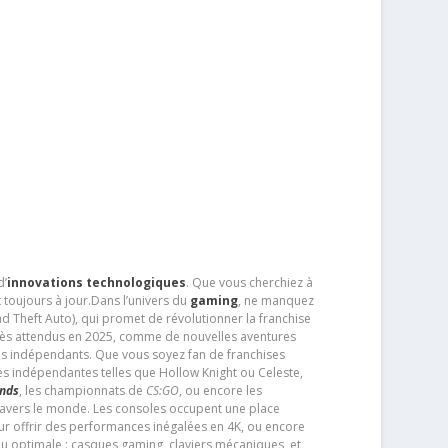
d’
innovations technologiques
. Que vous cherchiez à
 toujours à jour.Dans l’univers du
gaming
, ne manquez
d Theft Auto), qui promet de révolutionner la franchise
très attendus en 2025, comme de nouvelles aventures
os indépendants. Que vous soyez fan de franchises
es indépendantes telles que Hollow Knight ou Celeste,
ends
, les championnats de
CS:GO
, ou encore les
travers le monde. Les consoles occupent une place
pour offrir des performances inégalées en 4K, ou encore
u optimale : casques gaming, claviers mécaniques, et