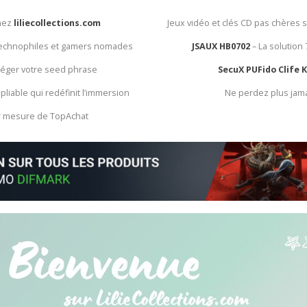
chez
liliecollections.com
Jeux vidéo et clés CD pas chères 
 technophiles et gamers nomades
JSAUX HB0702
– La solution
otéger votre seed phrase
SecuX PUFido Clife 
 pliable qui redéfinit l’immersion
Ne perdez plus jam
ur mesure de TopAchat