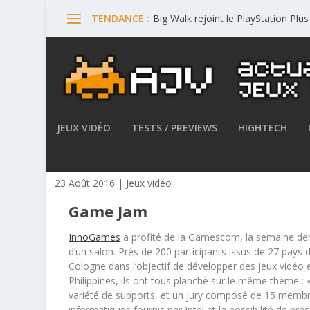
Big Walk rejoint le PlayStation Plu
TENDANCE :
JEUX VIDÉO
TESTS / PREVIEWS
HIGHTECH
La plus grosse Game Jam a e
23 Août 2016
|
Jeux vidéo
Game Jam
InnoGames
a profité de la Gamescom, la semaine dern
d’un salon. Près de 200 participants issus de 27 pays 
Cologne dans l’objectif de développer des jeux vidéo 
Philippines, ils ont tous planché sur le même thème : «
variété de supports, et un jury composé de 15 membr
informatiques fournis par Intel et la possibilité de p