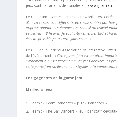
jeux sont par ailleurs disponibles sur
www.igjam.eu
.
Le CEO d’InnoGames Hendrik Klindworth s’est confié su
d’univers tellement différents, être rassemblés par leur
impressionnant. Les équipes ont réalisé un travail fabule
seulement 48 heures. Je souhaite remercier BIU et Inte
échelle possible pour cette gamescom. »
Le CEO de la Federal Association of Interactive Enter
de l’événement :
« Cette game jam est un atout importa
événement qui met l’accent sur les gens derrière les proj
cette game jam un événement régulier à la gamescom, 
Les gagnants de la game jam :
Meilleurs Jeux :
Team : « Team Panoptes » Jeu : « Panoptes »
Team : « The Bar Dancers » Jeu « bar staff Revoluti