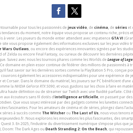
contournable pour tous les passionnés de
jeux vidéo
, de
cinéma
,
de
séries
et 
les tendances du moment, notre équipe vous propose un contenu riche, précis et
és à venir. Les joueurs du monde entier attendent avec impatience
GTA VI
(Gran
e site vous propose également des informations exclusives sur les jeux vidéo 
r Wars Outlaws
, ou encore des expériences innovantes signées par les studi
d of Zelda ou encore Final Fantasy, ou curieux de découvrir les dernières pépit
udique. Suivez avec nous les tournois phares comme les Worlds de
League of Leg
 Ce domaine en plein essor continue de fédérer des millions de passionnés à 
 qu’il faut savoir sur les dernières sorties comme la PlayStation 5 Pro, conçue 
s couvrons également les accessoires indispensables pour une expérience de je
t Corsair. Dans le domaine du matériel, les joueurs sur PC bénéficient d’une a
 comme la
NVIDIA GeForce RTX 5090
, et vous guidons sur les choix à faire en mati
ltra haute définition ou de streamer sur Twitch avec une fluidité parfaite. Côté
n aux écouteurs sans fil dotés d’
intelligence artificielle
, en passant par de
uotidien. Que vous soyez intéressé par des gadgets comme les lunettes connec
cées fascinantes. Pour les amateurs de cinéma et de séries, plongez dans l’actu
ux séries à succès comme
The Witcher
ou
The Last of Us
, nous vous tenons i
tesjeuxvideo.fr. Nous explorons les innovations les plus fascinantes, des smart
 Quest 3. En 2025, l’industrie du divertissement numérique s’impose plus que 
 VI, Doom: The Dark Ages ou
Death Stranding 2: On the Beach
, qui repoussen