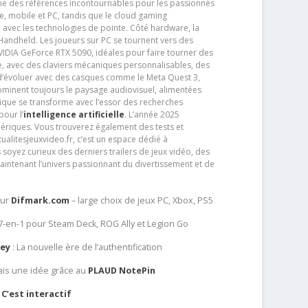
e des références incontournables pour les passionnés
e, mobile et PC, tandis que le cloud gaming
e avec les technologies de pointe. Côté hardware, la
andheld. Les joueurs sur PC se tournent vers des
IDIA GeForce RTX 5090, idéales pour faire tourner des
e, avec des claviers mécaniques personnalisables, des
e d’évoluer avec des casques comme le Meta Quest 3,
dominent toujours le paysage audiovisuel, alimentées
que se transforme avec l’essor des recherches
our l’
intelligence artificielle
. L’année 2025
ériques. Vous trouverez également des tests et
tualitesjeuxvideo.fr, c’est un espace dédié à
soyez curieux des derniers trailers de jeux vidéo, des
aintenant l’univers passionnant du divertissement et de
sur
Difmark.com
– large choix de jeux PC, Xbox, PS5
 7-en-1 pour Steam Deck, ROG Ally et Legion Go
Key
: La nouvelle ère de l’authentification
ais une idée grâce au
PLAUD NotePin
C’est interactif