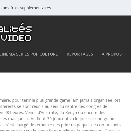
s sans frais supplémentaires
CINÉMA SÉRIES POP CULTURE
REPORTAGES
A PROPOS
u lieu à la Gamescom !
ière, pour tenir la plus grande game jam jamais organisée lors
différents se sont réunis au sein du centre des congrès de
en 48 heures. Venus d’Australie, du Kenya ou encore des
 les masques ». Au final, 39 jeux ont vu le jour sur une grande
es s’est chargé de remettre des prix : un paquet de composants
résenter son jeu sur le show floor public de la gamescom. Tous les