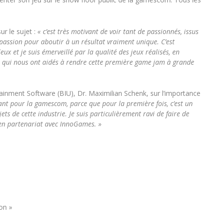
r le sujet :
« c’est très motivant de voir tant de passionnés, issus
 passion pour aboutir à un résultat vraiment unique. C’est
ux et je suis émerveillé par la qualité des jeux réalisés, en
l, qui nous ont aidés à rendre cette première game jam à grande
tainment Software (BIU), Dr. Maximilian Schenk, sur l’importance
nt pour la gamescom, parce que pour la première fois, c’est un
ets de cette industrie. Je suis particulièrement ravi de faire de
en partenariat avec InnoGames. »
on »