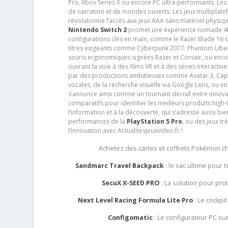
Pro, Xbox Series X ou encore PC ultra-performants. L
de narration et de mondes ouverts. Les jeux multiplatef
révolutionne l’accès aux jeux AAA sans matériel physiqu
Nintendo Switch 2
promet une expérience nomade 4K e
configurations clés en main, comme le Razer Blade 16 
titres exigeants comme Cyberpunk 2077: Phantom Libert
souris ergonomiques signées Razer et Corsair, ou encor
ouvrant la voie à des films VR et à des séries interact
par des productions ambitieuses comme Avatar 3, Capt
vocales, de la recherche visuelle via Google Lens, ou 
s’annonce ainsi comme un tournant décisif entre innov
comparatifs pour identifier les meilleurs produits high-t
l’information et à la découverte, qui s’adresse aussi b
performances de la
PlayStation 5 Pro
, ou des jeux t
l’innovation avec Actualitesjeuxvideo.fr !
Achetez des cartes et coffrets Pokémon 
Sandmarc Travel Backpack
: le sac ultime pour
SecuX X-SEED PRO
: La solution pour pr
Next Level Racing Formula Lite Pro
: Le cockpit
Configomatic
: Le configurateur PC s