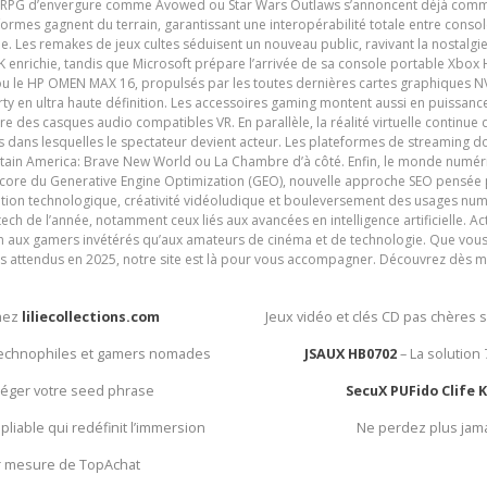
es RPG d’envergure comme Avowed ou Star Wars Outlaws s’annoncent déjà comm
ormes gagnent du terrain, garantissant une interopérabilité totale entre consol
e. Les remakes de jeux cultes séduisent un nouveau public, ravivant la nostalgi
nrichie, tandis que Microsoft prépare l’arrivée de sa console portable Xbox H
ou le HP OMEN MAX 16, propulsés par les toutes dernières cartes graphiques NV
y en ultra haute définition. Les accessoires gaming montent aussi en puissanc
e des casques audio compatibles VR. En parallèle, la réalité virtuelle continu
ives dans lesquelles le spectateur devient acteur. Les plateformes de streaming 
ain America: Brave New World ou La Chambre d’à côté. Enfin, le monde numéri
encore du Generative Engine Optimization (GEO), nouvelle approche SEO pensée p
ation technologique, créativité vidéoludique et bouleversement des usages num
ech de l’année, notamment ceux liés aux avancées en intelligence artificielle. Ac
ien aux gamers invétérés qu’aux amateurs de cinéma et de technologie. Que vous 
rès attendus en 2025, notre site est là pour vous accompagner. Découvrez dès m
chez
liliecollections.com
Jeux vidéo et clés CD pas chères 
 technophiles et gamers nomades
JSAUX HB0702
– La solution
otéger votre seed phrase
SecuX PUFido Clife 
 pliable qui redéfinit l’immersion
Ne perdez plus jam
ur mesure de TopAchat