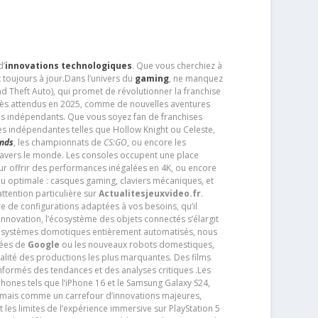
d’
innovations technologiques
. Que vous cherchiez à
 toujours à jour.Dans l’univers du
gaming
, ne manquez
d Theft Auto), qui promet de révolutionner la franchise
très attendus en 2025, comme de nouvelles aventures
os indépendants. Que vous soyez fan de franchises
es indépendantes telles que Hollow Knight ou Celeste,
ends
, les championnats de
CS:GO
, ou encore les
travers le monde. Les consoles occupent une place
pour offrir des performances inégalées en 4K, ou encore
u optimale : casques gaming, claviers mécaniques, et
ttention particulière sur
Actualitesjeuxvideo.fr
.
ère de configurations adaptées à vos besoins, qu’il
 innovation, l’écosystème des objets connectés s’élargit
s systèmes domotiques entièrement automatisés, nous
tées de
Google
ou les nouveaux robots domestiques,
alité des productions les plus marquantes. Des films
nformés des tendances et des analyses critiques .Les
phones tels que l’iPhone 16 et le Samsung Galaxy S24,
jamais comme un carrefour d’innovations majeures,
t les limites de l’expérience immersive sur PlayStation 5