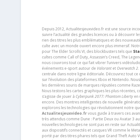
Depuis 2012, Actualitesjeuxvideo.fr est une source in
suivre l’actualité des grandes licences ou à découvrir 
rien des titres les plus emblématiques et des nouveaut
culte avec un monde ouvert encore plus immersif. Notr
pour The Elder Scrolls VI, des blockbusters tels que
Sta
cultes comme Call of Duty, Assassin’s Creed, The Legen
nous couvrons tout ce qui fait vibrer l’univers vidéol
événements e-sport autour de
Valorant
et
Overwatch 2
.
centrale dans notre ligne éditoriale. Découvrez tout ce
sur l’évolution des plateformes Xbox et Nintendo. Nou
les dernières souris de marques réputées comme Razer e
Nous testons les cartes graphiques les plus récentes,
s’agisse de jouer à
Cyberpunk 2077: Phantom Liberty
en u
encore. Des montres intelligentes de nouvelle génératio
explorons les technologies qui révolutionnent notre q
Actualitesjeuxvideo.fr
vous guide à travers ces avan
très attendus comme Dune : Partie Deux ou Avatar 3 a
nouvelles technologies ne sont pas en reste sur Actuali
aux dispositifs connectés et casques VR comme le Meta
porté par des titres phares tels que Grand Theft Auto