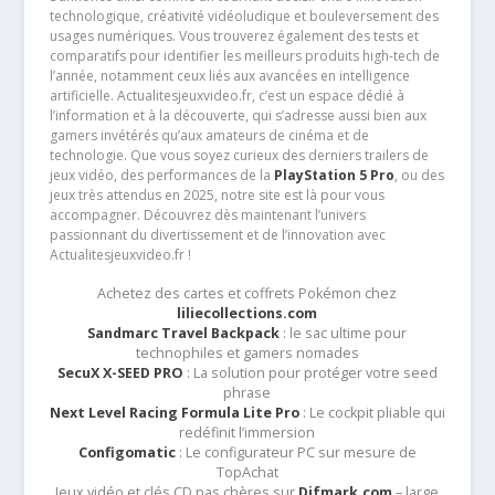
technologique, créativité vidéoludique et bouleversement des
usages numériques. Vous trouverez également des tests et
comparatifs pour identifier les meilleurs produits high-tech de
l’année, notamment ceux liés aux avancées en intelligence
artificielle. Actualitesjeuxvideo.fr, c’est un espace dédié à
l’information et à la découverte, qui s’adresse aussi bien aux
gamers invétérés qu’aux amateurs de cinéma et de
technologie. Que vous soyez curieux des derniers trailers de
jeux vidéo, des performances de la
PlayStation 5 Pro
, ou des
jeux très attendus en 2025, notre site est là pour vous
accompagner. Découvrez dès maintenant l’univers
passionnant du divertissement et de l’innovation avec
Actualitesjeuxvideo.fr !
Achetez des cartes et coffrets Pokémon chez
liliecollections.com
Sandmarc Travel Backpack
: le sac ultime pour
technophiles et gamers nomades
SecuX X-SEED PRO
: La solution pour protéger votre seed
phrase
Next Level Racing Formula Lite Pro
: Le cockpit pliable qui
redéfinit l’immersion
Configomatic
: Le configurateur PC sur mesure de
TopAchat
Jeux vidéo et clés CD pas chères sur
Difmark.com
– large