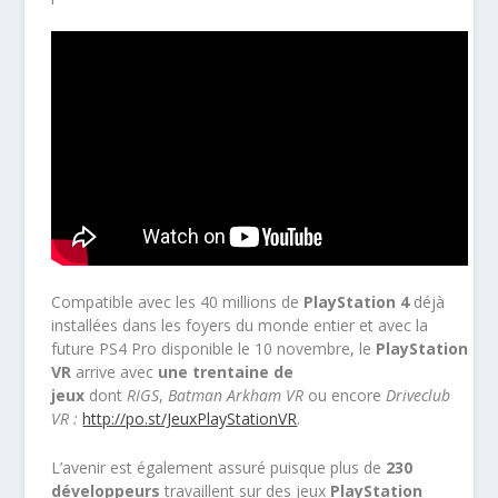
Compatible avec les 40 millions de
PlayStation 4
déjà
installées dans les foyers du monde entier et avec la
future PS4 Pro disponible le 10 novembre, le
PlayStation
VR
arrive avec
une trentaine de
jeux
dont
RIGS
,
Batman Arkham VR
ou encore
Driveclub
VR :
http://po.st/JeuxPlayStationVR
.
L’avenir est également assuré puisque plus de
230
développeurs
travaillent sur des jeux
PlayStation