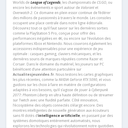
Worlds de
League of Legends
, les championnats de
CS:GO
, ou
encore les événements e-sport autour de
Valorant
et
Overwatch 2
. Ce domaine en plein essor continue de fédérer
des millions de passionnés à travers le monde. Les consoles
occupent une place centrale dans notre ligne éditoriale.
Découvrez tout ce qu’il faut savoir sur les dernières sorties
comme la PlayStation 5 Pro, conçue pour offrir des
performances inégalées en 4K, ou encore sur l’évolution des
plateformes Xbox et Nintendo. Nous couvrons également les
accessoires indispensables pour une expérience de jeu
optimale : casques gaming, claviers mécaniques, et les
dernières souris de marques réputées comme Razer et
Corsair. Dans le domaine du matériel, les joueurs sur PC
bénéficient d’une attention particulière sur
Actualitesjeuxvideo.fr
. Nous testons les cartes graphiques
les plus récentes, comme la
NVIDIA GeForce RTX 5090
, et vous
guidons sur les choix à faire en matière de configurations
adaptées à vos besoins, qu’il s’agisse de jouer à
Cyberpunk
2077: Phantom Liberty
en ultra haute définition ou de streamer
sur Twitch avec une fluidité parfaite. Côté innovation,
l’écosystème des objets connectés s’élargit encore. Des
montres intelligentes de nouvelle génération aux écouteurs
sans fil dotés d’
intelligence artificielle
, en passant par des
systèmes domotiques entièrement automatisés, nous
explorons les technologies qui révolutionnent notre quotidien.