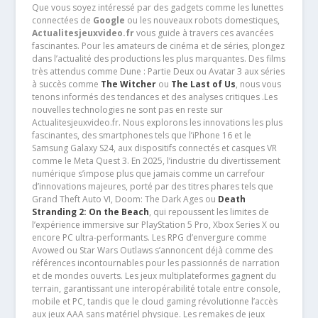
Que vous soyez intéressé par des gadgets comme les lunettes
connectées de
Google
ou les nouveaux robots domestiques,
Actualitesjeuxvideo.fr
vous guide à travers ces avancées
fascinantes. Pour les amateurs de cinéma et de séries, plongez
dans l’actualité des productions les plus marquantes. Des films
très attendus comme Dune : Partie Deux ou Avatar 3 aux séries
à succès comme
The Witcher
ou
The Last of Us
, nous vous
tenons informés des tendances et des analyses critiques .Les
nouvelles technologies ne sont pas en reste sur
Actualitesjeuxvideo.fr. Nous explorons les innovations les plus
fascinantes, des smartphones tels que l’iPhone 16 et le
Samsung Galaxy S24, aux dispositifs connectés et casques VR
comme le Meta Quest 3. En 2025, l’industrie du divertissement
numérique s’impose plus que jamais comme un carrefour
d’innovations majeures, porté par des titres phares tels que
Grand Theft Auto VI, Doom: The Dark Ages ou
Death
Stranding 2: On the Beach
, qui repoussent les limites de
l’expérience immersive sur PlayStation 5 Pro, Xbox Series X ou
encore PC ultra-performants. Les RPG d’envergure comme
Avowed ou Star Wars Outlaws s’annoncent déjà comme des
références incontournables pour les passionnés de narration
et de mondes ouverts. Les jeux multiplateformes gagnent du
terrain, garantissant une interopérabilité totale entre console,
mobile et PC, tandis que le cloud gaming révolutionne l’accès
aux jeux AAA sans matériel physique. Les remakes de jeux