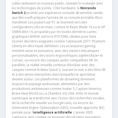
cultes séduisent un nouveau public, ravivant la nostalgie avec
les technologies de pointe. Côté hardware, la
Nintendo
Switch 2
promet une expérience nomade 4K enrichie, tandis
que Microsoft prépare l’arrivée de sa console portable Xbox
Handheld. Les joueurs sur PC se tournent vers des
configurations clés en main, comme le Razer Blade 16 ou le HP
OMEN MAX 16, propulsés par les toutes dernières cartes
graphiques NVIDIA GeForce RTX 5090, idéales pour faire
tourner des titres exigeants comme Cyberpunk 2077: Phantom
Liberty en ultra haute définition. Les accessoires gaming
montent aussi en puissance, avec des claviers mécaniques
personnalisables, des souris ergonomiques signées Razer et
Corsair, ou encore des casques audio compatibles VR. En
parallèle, la réalité virtuelle continue d’évoluer avec des
casques comme le Meta Quest 3, ouvrant la voie à des films VR
et à des séries interactives dans lesquelles le spectateur
devient acteur. Les plateformes de streaming dominent
toujours le paysage audiovisuel, alimentées par des
productions ambitieuses comme Avatar 3, Captain America:
Brave New World ou La Chambre d’à côté. Enfin, le monde
numérique se transforme avec l’essor des recherches vocales,
de la recherche visuelle via Google Lens, ou encore du
Generative Engine Optimization (GEO), nouvelle approche SEO
pensée pour l’
intelligence artificielle
. L’année 2025
s’annonce ainsi comme un tournant décisif entre innovation