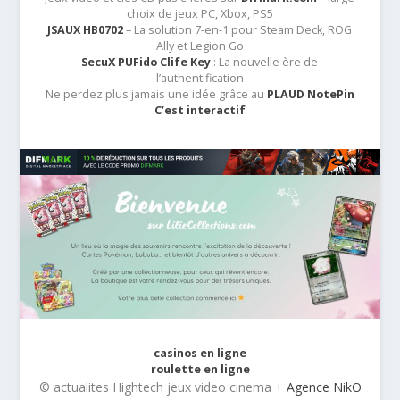
choix de jeux PC, Xbox, PS5
JSAUX HB0702
– La solution 7-en-1 pour Steam Deck, ROG
Ally et Legion Go
SecuX PUFido Clife Key
: La nouvelle ère de
l’authentification
Ne perdez plus jamais une idée grâce au
PLAUD NotePin
C’est interactif
casinos en ligne
roulette en ligne
© actualites Hightech jeux video cinema +
Agence NikO