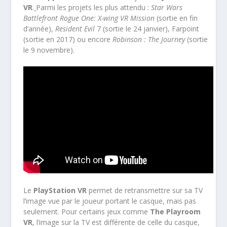
VR
.
Parmi les projets les plus attendu :
Star Wars
Battlefront Rogue One: X-wing VR Mission
(sortie en fin
d’année),
Resident Evil
7 (sortie le 24 janvier), Farpoint
(sortie en 2017) ou encore
Robinson : The Journey
(sortie
le 9 novembre).
Le
PlayStation VR
permet de retransmettre sur sa TV
l’image vue par le joueur portant le casque, mais pas
seulement. Pour certains jeux comme
The Playroom
VR
, l’image sur la TV est différente de celle du casque,