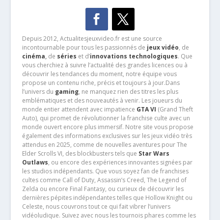
Depuis 2012, Actualitesjeuxvideo.fr est une source
incontournable pour tous les passionnés de
jeux vidéo
, de
cinéma
,
de
séries
et d’
innovations technologiques
. Que
vous cherchiez à suivre l’actualité des grandes licences ou à
découvrir les tendances du moment, notre équipe vous
propose un contenu riche, précis et toujours à jour.Dans
l’univers du
gaming
, ne manquez rien des titres les plus
emblématiques et des nouveautés à venir. Les joueurs du
monde entier attendent avec impatience
GTA VI
(Grand Theft
Auto), qui promet de révolutionner la franchise culte avec un
monde ouvert encore plus immersif. Notre site vous propose
également des informations exclusives sur les jeux vidéo très
attendus en 2025, comme de nouvelles aventures pour The
Elder Scrolls VI, des blockbusters tels que
Star Wars
Outlaws
, ou encore des expériences innovantes signées par
les studios indépendants. Que vous soyez fan de franchises
cultes comme Call of Duty, Assassin’s Creed, The Legend of
Zelda ou encore Final Fantasy, ou curieux de découvrir les
dernières pépites indépendantes telles que Hollow Knight ou
Celeste, nous couvrons tout ce qui fait vibrer l’univers
vidéoludique. Suivez avec nous les tournois phares comme les