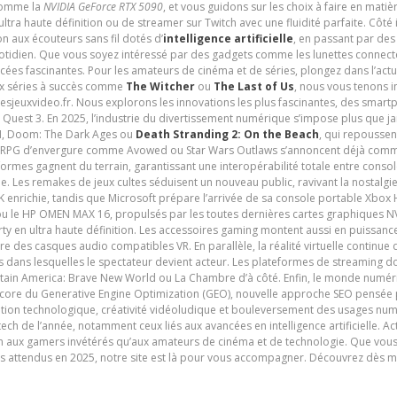
 comme la
NVIDIA GeForce RTX 5090
, et vous guidons sur les choix à faire en mati
ltra haute définition ou de streamer sur Twitch avec une fluidité parfaite. Côté
n aux écouteurs sans fil dotés d’
intelligence artificielle
, en passant par de
uotidien. Que vous soyez intéressé par des gadgets comme les lunettes connec
cées fascinantes. Pour les amateurs de cinéma et de séries, plongez dans l’actu
ux séries à succès comme
The Witcher
ou
The Last of Us
, nous vous tenons i
tesjeuxvideo.fr. Nous explorons les innovations les plus fascinantes, des smart
 Quest 3. En 2025, l’industrie du divertissement numérique s’impose plus que 
 VI, Doom: The Dark Ages ou
Death Stranding 2: On the Beach
, qui repoussen
es RPG d’envergure comme Avowed ou Star Wars Outlaws s’annoncent déjà comm
ormes gagnent du terrain, garantissant une interopérabilité totale entre consol
e. Les remakes de jeux cultes séduisent un nouveau public, ravivant la nostalgi
nrichie, tandis que Microsoft prépare l’arrivée de sa console portable Xbox H
ou le HP OMEN MAX 16, propulsés par les toutes dernières cartes graphiques NV
y en ultra haute définition. Les accessoires gaming montent aussi en puissanc
e des casques audio compatibles VR. En parallèle, la réalité virtuelle continu
ives dans lesquelles le spectateur devient acteur. Les plateformes de streaming 
ain America: Brave New World ou La Chambre d’à côté. Enfin, le monde numéri
encore du Generative Engine Optimization (GEO), nouvelle approche SEO pensée p
ation technologique, créativité vidéoludique et bouleversement des usages num
ech de l’année, notamment ceux liés aux avancées en intelligence artificielle. Ac
ien aux gamers invétérés qu’aux amateurs de cinéma et de technologie. Que vous 
rès attendus en 2025, notre site est là pour vous accompagner. Découvrez dès m