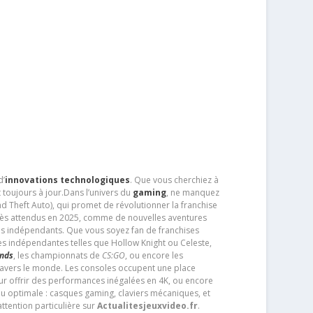
d’
innovations technologiques
. Que vous cherchiez à
 toujours à jour.Dans l’univers du
gaming
, ne manquez
d Theft Auto), qui promet de révolutionner la franchise
très attendus en 2025, comme de nouvelles aventures
os indépendants. Que vous soyez fan de franchises
es indépendantes telles que Hollow Knight ou Celeste,
ends
, les championnats de
CS:GO
, ou encore les
travers le monde. Les consoles occupent une place
pour offrir des performances inégalées en 4K, ou encore
u optimale : casques gaming, claviers mécaniques, et
ttention particulière sur
Actualitesjeuxvideo.fr
.