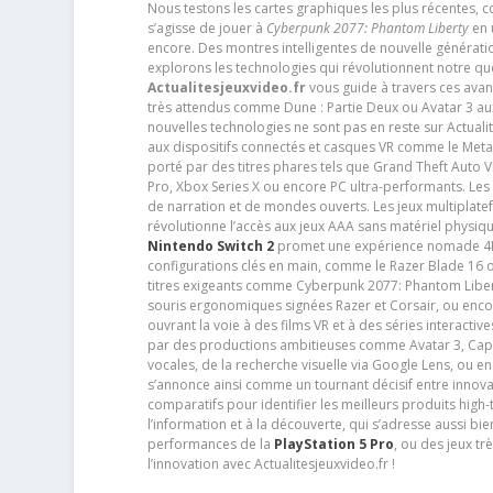
Nous testons les cartes graphiques les plus récentes,
s’agisse de jouer à
Cyberpunk 2077: Phantom Liberty
en u
encore. Des montres intelligentes de nouvelle génératio
explorons les technologies qui révolutionnent notre q
Actualitesjeuxvideo.fr
vous guide à travers ces avan
très attendus comme Dune : Partie Deux ou Avatar 3 a
nouvelles technologies ne sont pas en reste sur Actuali
aux dispositifs connectés et casques VR comme le Meta
porté par des titres phares tels que Grand Theft Auto
Pro, Xbox Series X ou encore PC ultra-performants. L
de narration et de mondes ouverts. Les jeux multiplatef
révolutionne l’accès aux jeux AAA sans matériel physiqu
Nintendo Switch 2
promet une expérience nomade 4K e
configurations clés en main, comme le Razer Blade 16 
titres exigeants comme Cyberpunk 2077: Phantom Libert
souris ergonomiques signées Razer et Corsair, ou encor
ouvrant la voie à des films VR et à des séries interact
par des productions ambitieuses comme Avatar 3, Capt
vocales, de la recherche visuelle via Google Lens, ou 
s’annonce ainsi comme un tournant décisif entre innov
comparatifs pour identifier les meilleurs produits high-t
l’information et à la découverte, qui s’adresse aussi b
performances de la
PlayStation 5 Pro
, ou des jeux t
l’innovation avec Actualitesjeuxvideo.fr !