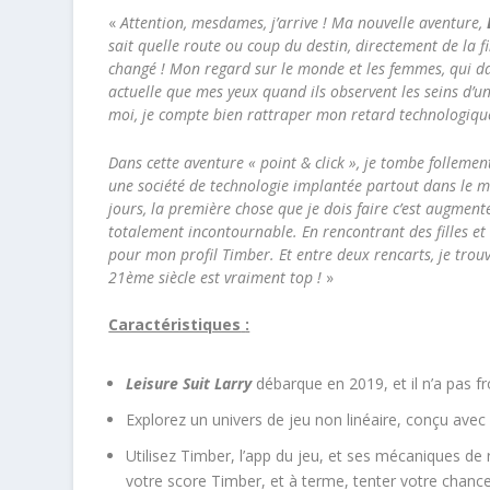
«
Attention, mesdames, j’arrive ! Ma nouvelle aventure,
sait quelle route ou coup du destin, directement de la 
changé ! Mon regard sur le monde et les femmes, qui dat
actuelle que mes yeux quand ils observent les seins d’un
moi, je compte bien rattraper mon retard technologiqu
Dans cette aventure « point & click », je tombe folleme
une société de technologie implantée partout dans le 
jours, la première chose que je dois faire c’est augmen
totalement incontournable. En rencontrant des filles et
pour mon profil Timber. Et entre deux rencarts, je trou
21
ème
siècle est vraiment top !
»
Caractéristiques
:
Leisure Suit Larry
débarque en 2019, et il n’a pas fr
Explorez un univers de jeu non linéaire, conçu avec
Utilisez Timber, l’app du jeu, et ses mécaniques d
votre score Timber, et à terme, tenter votre chanc