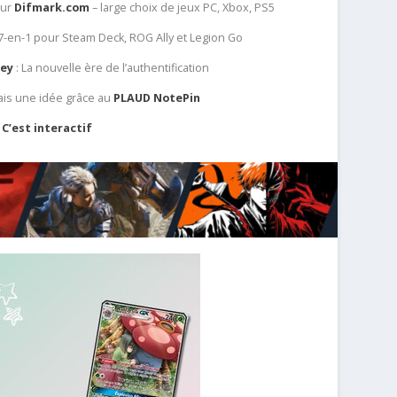
sur
Difmark.com
– large choix de jeux PC, Xbox, PS5
 7-en-1 pour Steam Deck, ROG Ally et Legion Go
Key
: La nouvelle ère de l’authentification
ais une idée grâce au
PLAUD NotePin
C’est interactif