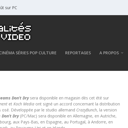
oût sur PC
CINÉMA SÉRIES POP CULTURE
REPORTAGES
A PROPOS
ams Don’t Dry sera disponible !
Dreams Don’t Dry
sera disponible en magasin dès cet été sur
ment
et
Koch Media
ont signé un accord concernant la distribution
ns osé. Développée par le studio allemand
CrazyBunch
, la version
s Don’t Dry
(PC/Mac) sera disponible en Allemagne, en Autriche,
embourg, aux Pays-Bas, en Espagne, au Portugal, à Andorre, en
mark, au Royaume-Uni et en Irlande.