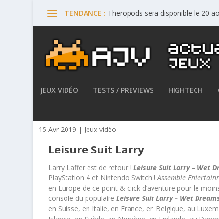
Theropods sera disponible le 20 a
TENDANCE :
JEUX VIDÉO
TESTS / PREVIEWS
HIGHTECH
Leisure Suit Larry – Wet Dre
15 Avr 2019
|
Jeux vidéo
Leisure Suit Larry
Larry Laffer est de retour !
Leisure Suit Larry – Wet 
PlayStation 4 et Nintendo Switch !
Assemble Entertain
en Europe de ce point & click d’aventure pour le moi
console du populaire
Leisure Suit Larry – Wet Dream
en Suisse, en Italie, en France, en Belgique, au Lux
Islande, en Suède, en Norvège, en Finlande, au Dane