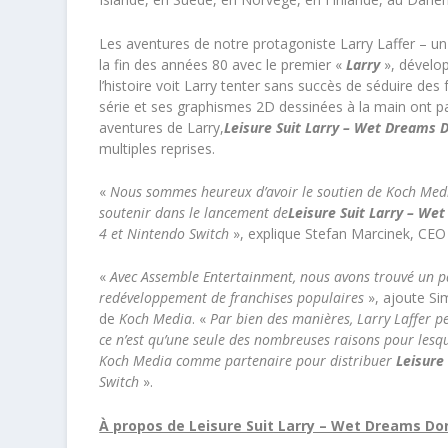
Les aventures de notre protagoniste Larry Laffer – 
la fin des années 80 avec le premier «
Larry
», dévelo
l’histoire voit Larry tenter sans succès de séduire de
série et ses graphismes 2D dessinées à la main ont pa
aventures de Larry,
Leisure Suit Larry – Wet Dreams D
multiples reprises.
«
Nous sommes heureux d’avoir le soutien de Koch Media,
soutenir dans le lancement de
Leisure Suit Larry – We
4 et Nintendo Switch
», explique Stefan Marcinek, CEO 
«
Avec Assemble Entertainment, nous avons trouvé un par
redéveloppement de franchises populaires
», ajoute Si
de
Koch Media
. «
Par bien des manières, Larry Laffer p
ce n’est qu’une seule des nombreuses raisons pour lesqu
Koch Media comme partenaire pour distribuer
Leisure
Switch
».
À propos de Leisure Suit Larry – Wet Dreams Don