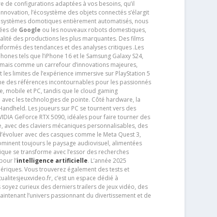
ère de configurations adaptées à vos besoins, qu’il
 innovation, l’écosystème des objets connectés s’élargit
s systèmes domotiques entièrement automatisés, nous
tées de
Google
ou les nouveaux robots domestiques,
alité des productions les plus marquantes. Des films
nformés des tendances et des analyses critiques .Les
phones tels que l’iPhone 16 et le Samsung Galaxy S24,
jamais comme un carrefour d’innovations majeures,
t les limites de l’expérience immersive sur PlayStation 5
e des références incontournables pour les passionnés
e, mobile et PC, tandis que le cloud gaming
e avec les technologies de pointe. Côté hardware, la
andheld. Les joueurs sur PC se tournent vers des
IDIA GeForce RTX 5090, idéales pour faire tourner des
e, avec des claviers mécaniques personnalisables, des
e d’évoluer avec des casques comme le Meta Quest 3,
dominent toujours le paysage audiovisuel, alimentées
que se transforme avec l’essor des recherches
our l’
intelligence artificielle
. L’année 2025
ériques. Vous trouverez également des tests et
tualitesjeuxvideo.fr, c’est un espace dédié à
soyez curieux des derniers trailers de jeux vidéo, des
aintenant l’univers passionnant du divertissement et de