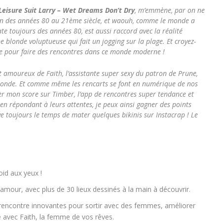
Leisure Suit Larry – Wet Dreams Don’t Dry
, m’emmène, par on ne
fin des années 80 au 21
ème
siècle, et waouh, comme le monde a
e toujours des années 80, est aussi raccord avec la réalité
e blonde voluptueuse qui fait un jogging sur la plage. Et croyez-
e pour faire des rencontres dans ce monde moderne !
nt amoureux de Faith, l’assistante super sexy du patron de Prune,
monde. Et comme même les rencarts se font en numérique de nos
ter mon score sur Timber, l’app de rencontres super tendance et
 en répondant à leurs attentes, je peux ainsi gagner des points
ve toujours le temps de mater quelques bikinis sur Instacrap ! Le
oid aux yeux !
 amour, avec plus de 30 lieux dessinés à la main à découvrir.
e rencontre innovantes pour sortir avec des femmes, améliorer
e avec Faith, la femme de vos rêves.