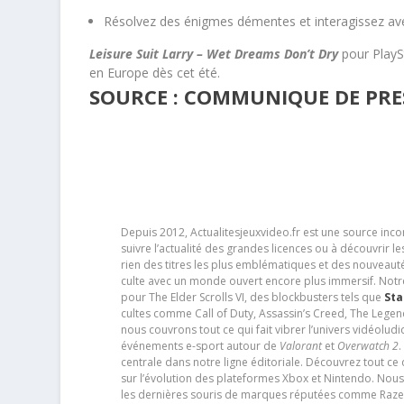
Résolvez des énigmes démentes et interagissez ave
Leisure Suit Larry – Wet Dreams Don’t Dry
pour PlayS
en Europe dès cet été.
SOURCE : COMMUNIQUE DE PRE
Depuis 2012, Actualitesjeuxvideo.fr est une source in
suivre l’actualité des grandes licences ou à découvrir 
rien des titres les plus emblématiques et des nouveaut
culte avec un monde ouvert encore plus immersif. Notr
pour The Elder Scrolls VI, des blockbusters tels que
Sta
cultes comme Call of Duty, Assassin’s Creed, The Legen
nous couvrons tout ce qui fait vibrer l’univers vidéol
événements e-sport autour de
Valorant
et
Overwatch 2
.
centrale dans notre ligne éditoriale. Découvrez tout ce
sur l’évolution des plateformes Xbox et Nintendo. Nou
les dernières souris de marques réputées comme Razer e