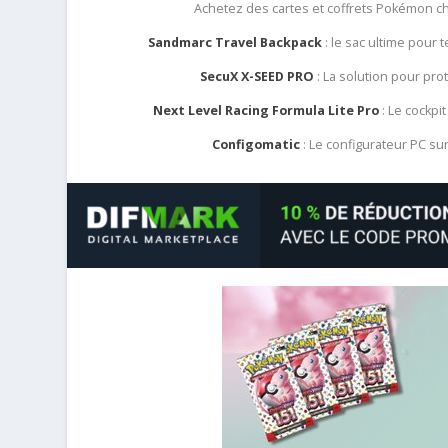
Achetez des cartes et coffrets Pokémon 
Sandmarc Travel Backpack
: le sac ultime pour
SecuX X-SEED PRO
: La solution pour pr
Next Level Racing Formula Lite Pro
: Le cockpit
Configomatic
: Le configurateur PC s