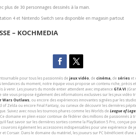
c plus de 30 personnages dessinés à la main.
tation 4 et Nintendo Switch sera disponible en magasin partout
SSE – KOCHMEDIA
contournable pour tous les passionnés de
jeux vidéo
, de
cinéma
,
de
séries
et 
les tendances du moment, notre équipe vous propose un contenu riche, précis et
és à venir. Les joueurs du monde entier attendent avec impatience
GTA VI
(Gran
e site vous propose également des informations exclusives sur les jeux vidéo 
r Wars Outlaws
, ou encore des expériences innovantes signées par les studi
d of Zelda ou encore Final Fantasy, ou curieux de découvrir les dernières pépit
udique. Suivez avec nous les tournois phares comme les Worlds de
League of Leg
 Ce domaine en plein essor continue de fédérer des millions de passionnés à 
 qu’il faut savoir sur les dernières sorties comme la PlayStation 5 Pro, conçue 
s couvrons également les accessoires indispensables pour une expérience de je
t Corsair. Dans le domaine du matériel, les joueurs sur PC bénéficient d’une a