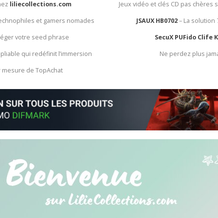
chez
liliecollections.com
Jeux vidéo et clés CD pas chères 
 technophiles et gamers nomades
JSAUX HB0702
– La solution
otéger votre seed phrase
SecuX PUFido Clife 
 pliable qui redéfinit l’immersion
Ne perdez plus jam
ur mesure de TopAchat