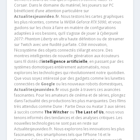
Corsair. Dans le domaine du matériel, les joueurs sur PC
bénéficient d’une attention particulière sur
Actualitesjeuxvideo.fr
. Nous testons les cartes graphiques
les plus récentes, comme la
NVIDIA GeForce RTX 5090
, et vous
guidons sur les choix à faire en matière de configurations
adaptées à vos besoins, qu’il s’agisse de jouer à
Cyberpunk
2077: Phantom Liberty
en ultra haute définition ou de streamer
sur Twitch avec une fluidité parfaite. Côté innovation,
l’écosystème des objets connectés s’élargit encore. Des
montres intelligentes de nouvelle génération aux écouteurs
sans fil dotés d’
intelligence artificielle
, en passant par des
systèmes domotiques entièrement automatisés, nous
explorons les technologies qui révolutionnent notre quotidien.
Que vous soyez intéressé par des gadgets comme les lunettes
connectées de
Google
ou les nouveaux robots domestiques,
Actualitesjeuxvideo.fr
vous guide à travers ces avancées
fascinantes. Pour les amateurs de cinéma et de séries, plongez
dans l’actualité des productions les plus marquantes. Des films
très attendus comme Dune : Partie Deux ou Avatar 3 aux séries
à succès comme
The Witcher
ou
The Last of Us
, nous vous
tenons informés des tendances et des analyses critiques .Les
nouvelles technologies ne sont pas en reste sur
Actualitesjeuxvideo.fr. Nous explorons les innovations les plus
fascinantes, des smartphones tels que l’iPhone 16 et le