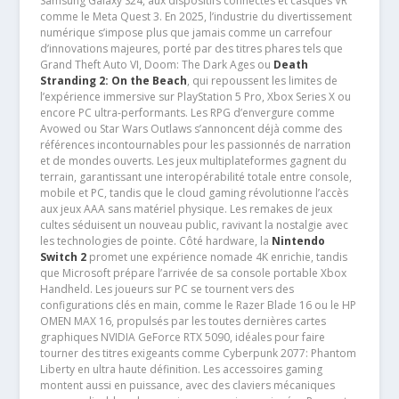
Samsung Galaxy S24, aux dispositifs connectés et casques VR
comme le Meta Quest 3. En 2025, l’industrie du divertissement
numérique s’impose plus que jamais comme un carrefour
d’innovations majeures, porté par des titres phares tels que
Grand Theft Auto VI, Doom: The Dark Ages ou
Death
Stranding 2: On the Beach
, qui repoussent les limites de
l’expérience immersive sur PlayStation 5 Pro, Xbox Series X ou
encore PC ultra-performants. Les RPG d’envergure comme
Avowed ou Star Wars Outlaws s’annoncent déjà comme des
références incontournables pour les passionnés de narration
et de mondes ouverts. Les jeux multiplateformes gagnent du
terrain, garantissant une interopérabilité totale entre console,
mobile et PC, tandis que le cloud gaming révolutionne l’accès
aux jeux AAA sans matériel physique. Les remakes de jeux
cultes séduisent un nouveau public, ravivant la nostalgie avec
les technologies de pointe. Côté hardware, la
Nintendo
Switch 2
promet une expérience nomade 4K enrichie, tandis
que Microsoft prépare l’arrivée de sa console portable Xbox
Handheld. Les joueurs sur PC se tournent vers des
configurations clés en main, comme le Razer Blade 16 ou le HP
OMEN MAX 16, propulsés par les toutes dernières cartes
graphiques NVIDIA GeForce RTX 5090, idéales pour faire
tourner des titres exigeants comme Cyberpunk 2077: Phantom
Liberty en ultra haute définition. Les accessoires gaming
montent aussi en puissance, avec des claviers mécaniques