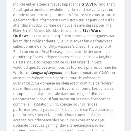
monde entier attendent avec impatience
GTA VI
(Grand Theft
Auto), qui promet de révolutionner la franchise culte avec un
monde ouvert encore plus immersif. Notre site vous propose
également des informations exclusives sur les jeux vidéo très
attendus en 2025, comme de nouvelles aventures pour The
Elder Scrolls VI, des blockbusters tels que
Star Wars
Outlaws
, ou encore des expériences innovantes signées par
les studios indépendants. Que vous soyez fan de franchises
cultes comme Call of Duty, Assassin’s Creed, The Legend of
Zelda ou encore Final Fantasy, ou curieux de découvrir les
dernières pépites indépendantes telles que Hollow Knight ou
Celeste, nous couvrons tout ce qui fait vibrer l’univers
vidéoludique. Suivez avec nous les tournois phares comme les
Worlds de
League of Legends
, les championnats de
CS:GO
, ou
encore les événements e-sport autour de
Valorant
et
Overwatch 2
. Ce domaine en plein essor continue de fédérer
des millions de passionnés à travers le monde. Les consoles
occupent une place centrale dans notre ligne éditoriale.
Découvrez tout ce qu’il faut savoir sur les dernières sorties
comme la PlayStation 5 Pro, conçue pour offrir des
performances inégalées en 4K, ou encore sur l’évolution des
plateformes Xbox et Nintendo. Nous couvrons également les
accessoires indispensables pour une expérience de jeu
optimale : casques gaming, claviers mécaniques, et les
dernières souris de marques réputées comme Razer et