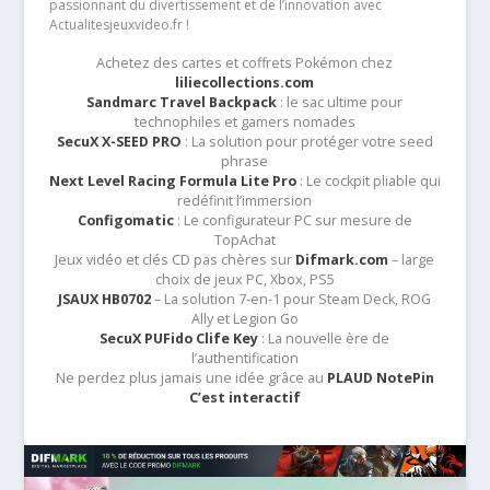
passionnant du divertissement et de l’innovation avec
Actualitesjeuxvideo.fr !
Achetez des cartes et coffrets Pokémon chez
liliecollections.com
Sandmarc Travel Backpack
: le sac ultime pour
technophiles et gamers nomades
SecuX X-SEED PRO
: La solution pour protéger votre seed
phrase
Next Level Racing Formula Lite Pro
: Le cockpit pliable qui
redéfinit l’immersion
Configomatic
: Le configurateur PC sur mesure de
TopAchat
Jeux vidéo et clés CD pas chères sur
Difmark.com
– large
choix de jeux PC, Xbox, PS5
JSAUX HB0702
– La solution 7-en-1 pour Steam Deck, ROG
Ally et Legion Go
SecuX PUFido Clife Key
: La nouvelle ère de
l’authentification
Ne perdez plus jamais une idée grâce au
PLAUD NotePin
C’est interactif