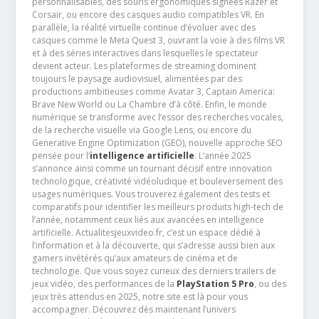
personnalisables, des souris ergonomiques signées Razer et
Corsair, ou encore des casques audio compatibles VR. En
parallèle, la réalité virtuelle continue d’évoluer avec des
casques comme le Meta Quest 3, ouvrant la voie à des films VR
et à des séries interactives dans lesquelles le spectateur
devient acteur. Les plateformes de streaming dominent
toujours le paysage audiovisuel, alimentées par des
productions ambitieuses comme Avatar 3, Captain America:
Brave New World ou La Chambre d’à côté. Enfin, le monde
numérique se transforme avec l’essor des recherches vocales,
de la recherche visuelle via Google Lens, ou encore du
Generative Engine Optimization (GEO), nouvelle approche SEO
pensée pour l’
intelligence artificielle
. L’année 2025
s’annonce ainsi comme un tournant décisif entre innovation
technologique, créativité vidéoludique et bouleversement des
usages numériques. Vous trouverez également des tests et
comparatifs pour identifier les meilleurs produits high-tech de
l’année, notamment ceux liés aux avancées en intelligence
artificielle. Actualitesjeuxvideo.fr, c’est un espace dédié à
l’information et à la découverte, qui s’adresse aussi bien aux
gamers invétérés qu’aux amateurs de cinéma et de
technologie. Que vous soyez curieux des derniers trailers de
jeux vidéo, des performances de la
PlayStation 5 Pro
, ou des
jeux très attendus en 2025, notre site est là pour vous
accompagner. Découvrez dès maintenant l’univers