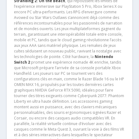
Stranding 2: On the Beach
, qui repoussent les limites de
l’expérience immersive sur PlayStation 5 Pro, Xbox Series X ou
encore PC ultra-performants. Les RPG d’envergure comme
Avowed ou Star Wars Outlaws s’annoncent déjà comme des
références incontournables pour les passionnés de narration
et de mondes ouverts. Les jeux multiplateformes gagnent du
terrain, garantissant une interopérabilité totale entre console,
mobile et PC, tandis que le cloud gaming révolutionne l’accès
aux jeux AAA sans matériel physique. Les remakes de jeux
cultes séduisent un nouveau public, ravivant la nostalgie avec
les technologies de pointe. Côté hardware, la
Nintendo
Switch 2
promet une expérience nomade 4K enrichie, tandis
que Microsoft prépare l’arrivée de sa console portable Xbox
Handheld. Les joueurs sur PC se tournent vers des
configurations clés en main, comme le Razer Blade 16 ou le HP
OMEN MAX 16, propulsés par les toutes dernières cartes
graphiques NVIDIA GeForce RTX 5090, idéales pour faire
tourner des titres exigeants comme Cyberpunk 2077: Phantom
Liberty en ultra haute définition. Les accessoires gaming
montent aussi en puissance, avec des claviers mécaniques
personnalisables, des souris ergonomiques signées Razer et
Corsair, ou encore des casques audio compatibles VR. En
parallèle, la réalité virtuelle continue d’évoluer avec des
casques comme le Meta Quest 3, ouvrant la voie à des films VR
et à des séries interactives dans lesquelles le spectateur