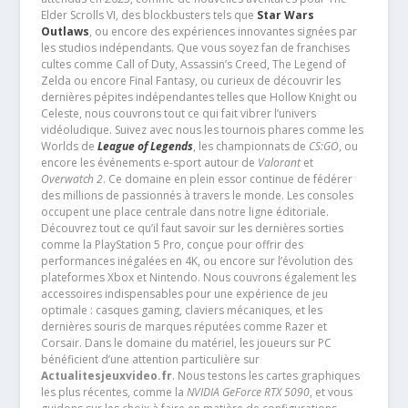
Elder Scrolls VI, des blockbusters tels que
Star Wars
Outlaws
, ou encore des expériences innovantes signées par
les studios indépendants. Que vous soyez fan de franchises
cultes comme Call of Duty, Assassin’s Creed, The Legend of
Zelda ou encore Final Fantasy, ou curieux de découvrir les
dernières pépites indépendantes telles que Hollow Knight ou
Celeste, nous couvrons tout ce qui fait vibrer l’univers
vidéoludique. Suivez avec nous les tournois phares comme les
Worlds de
League of Legends
, les championnats de
CS:GO
, ou
encore les événements e-sport autour de
Valorant
et
Overwatch 2
. Ce domaine en plein essor continue de fédérer
des millions de passionnés à travers le monde. Les consoles
occupent une place centrale dans notre ligne éditoriale.
Découvrez tout ce qu’il faut savoir sur les dernières sorties
comme la PlayStation 5 Pro, conçue pour offrir des
performances inégalées en 4K, ou encore sur l’évolution des
plateformes Xbox et Nintendo. Nous couvrons également les
accessoires indispensables pour une expérience de jeu
optimale : casques gaming, claviers mécaniques, et les
dernières souris de marques réputées comme Razer et
Corsair. Dans le domaine du matériel, les joueurs sur PC
bénéficient d’une attention particulière sur
Actualitesjeuxvideo.fr
. Nous testons les cartes graphiques
les plus récentes, comme la
NVIDIA GeForce RTX 5090
, et vous