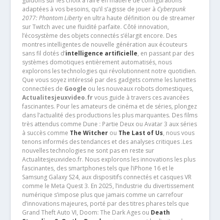
guidons sur les choix à faire en matière de configurations
adaptées à vos besoins, qu’il s’agisse de jouer à
Cyberpunk
2077: Phantom Liberty
en ultra haute définition ou de streamer
sur Twitch avec une fluidité parfaite. Côté innovation,
l’écosystème des objets connectés s’élargit encore. Des
montres intelligentes de nouvelle génération aux écouteurs
sans fil dotés d’
intelligence artificielle
, en passant par des
systèmes domotiques entièrement automatisés, nous
explorons les technologies qui révolutionnent notre quotidien.
Que vous soyez intéressé par des gadgets comme les lunettes
connectées de
Google
ou les nouveaux robots domestiques,
Actualitesjeuxvideo.fr
vous guide à travers ces avancées
fascinantes. Pour les amateurs de cinéma et de séries, plongez
dans l’actualité des productions les plus marquantes. Des films
très attendus comme Dune : Partie Deux ou Avatar 3 aux séries
à succès comme
The Witcher
ou
The Last of Us
, nous vous
tenons informés des tendances et des analyses critiques .Les
nouvelles technologies ne sont pas en reste sur
Actualitesjeuxvideo.fr. Nous explorons les innovations les plus
fascinantes, des smartphones tels que l’iPhone 16 et le
Samsung Galaxy S24, aux dispositifs connectés et casques VR
comme le Meta Quest 3. En 2025, l’industrie du divertissement
numérique s’impose plus que jamais comme un carrefour
d’innovations majeures, porté par des titres phares tels que
Grand Theft Auto VI, Doom: The Dark Ages ou
Death