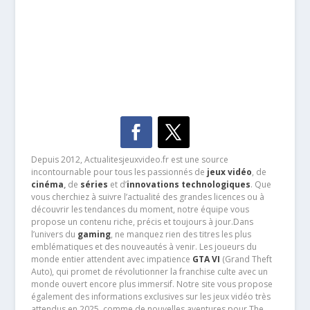
Depuis 2012, Actualitesjeuxvideo.fr est une source
incontournable pour tous les passionnés de
jeux vidéo
, de
cinéma
,
de
séries
et d’
innovations technologiques
. Que
vous cherchiez à suivre l’actualité des grandes licences ou à
découvrir les tendances du moment, notre équipe vous
propose un contenu riche, précis et toujours à jour.Dans
l’univers du
gaming
, ne manquez rien des titres les plus
emblématiques et des nouveautés à venir. Les joueurs du
monde entier attendent avec impatience
GTA VI
(Grand Theft
Auto), qui promet de révolutionner la franchise culte avec un
monde ouvert encore plus immersif. Notre site vous propose
également des informations exclusives sur les jeux vidéo très
attendus en 2025, comme de nouvelles aventures pour The