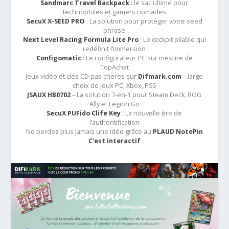
Sandmarc Travel Backpack
: le sac ultime pour
technophiles et gamers nomades
SecuX X-SEED PRO
: La solution pour protéger votre seed
phrase
Next Level Racing Formula Lite Pro
: Le cockpit pliable qui
redéfinit l’immersion
Configomatic
: Le configurateur PC sur mesure de
TopAchat
Jeux vidéo et clés CD pas chères sur
Difmark.com
– large
choix de jeux PC, Xbox, PS5
JSAUX HB0702
– La solution 7-en-1 pour Steam Deck, ROG
Ally et Legion Go
SecuX PUFido Clife Key
: La nouvelle ère de
l’authentification
Ne perdez plus jamais une idée grâce au
PLAUD NotePin
C’est interactif