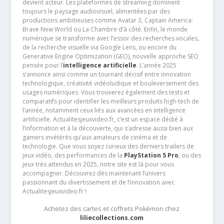
devient acteur. Les plateformes de streaming dominent
toujours le paysage audiovisuel, alimentées par des
productions ambitieuses comme Avatar 3, Captain America:
Brave New World ou La Chambre d’à côté. Enfin, le monde
numérique se transforme avec l’essor des recherches vocales,
de la recherche visuelle via Google Lens, ou encore du
Generative Engine Optimization (GEO), nouvelle approche SEO
pensée pour l’
intelligence artificielle
. L’année 2025
s’annonce ainsi comme un tournant décisif entre innovation
technologique, créativité vidéoludique et bouleversement des
usages numériques. Vous trouverez également des tests et
comparatifs pour identifier les meilleurs produits high-tech de
l’année, notamment ceux liés aux avancées en intelligence
artificielle. Actualitesjeuxvideo.fr, c’est un espace dédié à
l’information et à la découverte, qui s’adresse aussi bien aux
gamers invétérés qu’aux amateurs de cinéma et de
technologie. Que vous soyez curieux des derniers trailers de
jeux vidéo, des performances de la
PlayStation 5 Pro
, ou des
jeux très attendus en 2025, notre site est là pour vous
accompagner. Découvrez dès maintenant l’univers
passionnant du divertissement et de l’innovation avec
Actualitesjeuxvideo.fr !
Achetez des cartes et coffrets Pokémon chez
liliecollections.com