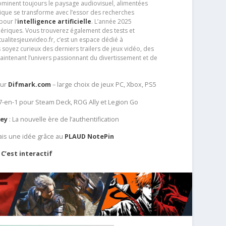
dominent toujours le paysage audiovisuel, alimentées
que se transforme avec l’essor des recherches
our l’
intelligence artificielle
. L’année 2025
ériques. Vous trouverez également des tests et
tualitesjeuxvideo.fr, c’est un espace dédié à
soyez curieux des derniers trailers de jeux vidéo, des
aintenant l’univers passionnant du divertissement et de
sur
Difmark.com
– large choix de jeux PC, Xbox, PS5
 7-en-1 pour Steam Deck, ROG Ally et Legion Go
Key
: La nouvelle ère de l’authentification
ais une idée grâce au
PLAUD NotePin
C’est interactif