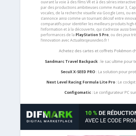
ouvrant la voie à des films VR et à des séries interact
par des productions ambitieuses comme Avatar 3, Capt
vocales, de la recherche visuelle via Google Lens, ou 
s’annonce ainsi comme un tournant décisif entre innov
comparatifs pour identifier les meilleurs produits high-t
l’information et à la découverte, qui s’adresse aussi b
performances de la
PlayStation 5 Pro
, ou des jeux t
l’innovation avec Actualitesjeuxvideo.fr !
Achetez des cartes et coffrets Pokémon 
Sandmarc Travel Backpack
: le sac ultime pour
SecuX X-SEED PRO
: La solution pour pr
Next Level Racing Formula Lite Pro
: Le cockpit
Configomatic
: Le configurateur PC s