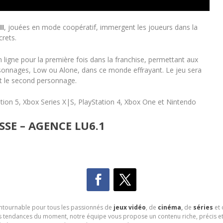
II
, jouées en mode coopératif, immergent les joueurs dans la
crets.
ligne pour la première fois dans la franchise, permettant aux
rsonnages, Low ou Alone, dans ce monde effrayant. Le jeu sera
nt le second personnage.
ation 5, Xbox Series X|S, PlayStation 4, Xbox One et Nintendo
SE – AGENCE LU6.1
contournable pour tous les passionnés de
jeux vidéo
, de
cinéma
,
de
séries
et 
les tendances du moment, notre équipe vous propose un contenu riche, précis et