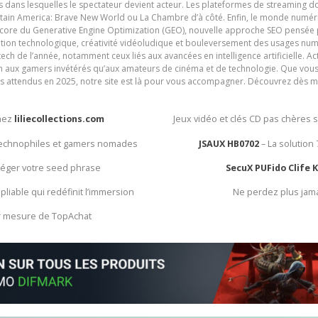
ives dans lesquelles le spectateur devient acteur. Les plateformes de streaming 
ain America: Brave New World ou La Chambre d’à côté. Enfin, le monde numéri
encore du Generative Engine Optimization (GEO), nouvelle approche SEO pensée p
ation technologique, créativité vidéoludique et bouleversement des usages num
ech de l’année, notamment ceux liés aux avancées en intelligence artificielle. Ac
ien aux gamers invétérés qu’aux amateurs de cinéma et de technologie. Que vous 
rès attendus en 2025, notre site est là pour vous accompagner. Découvrez dès m
chez
liliecollections.com
Jeux vidéo et clés CD pas chères 
 technophiles et gamers nomades
JSAUX HB0702
– La solution
otéger votre seed phrase
SecuX PUFido Clife 
 pliable qui redéfinit l’immersion
Ne perdez plus jam
ur mesure de TopAchat