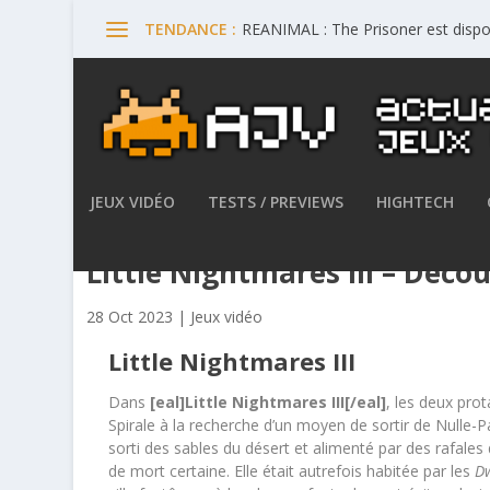
REANIMAL : The Prisoner est dispo
TENDANCE :
JEUX VIDÉO
TESTS / PREVIEWS
HIGHTECH
Little Nightmares III – Déc
28 Oct 2023
|
Jeux vidéo
Little Nightmares III
Dans
[eal]Little Nightmares III[/eal]
, les deux pro
Spirale à la recherche d’un moyen de sortir de Nulle-
sorti des sables du désert et alimenté par des rafales 
de mort certaine. Elle était autrefois habitée par les
Dw