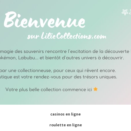
casinos en ligne
roulette en ligne