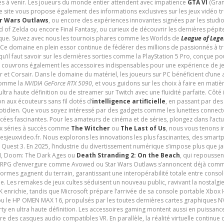
és à venir. Les joueurs du monde entier attendent avec impatience
GTA VI
(Gran
e site vous propose également des informations exclusives sur les jeux vidéo 
r Wars Outlaws
, ou encore des expériences innovantes signées par les studi
d of Zelda ou encore Final Fantasy, ou curieux de découvrir les dernières pépit
udique. Suivez avec nous les tournois phares comme les Worlds de
League of Leg
 Ce domaine en plein essor continue de fédérer des millions de passionnés à 
 qu’il faut savoir sur les dernières sorties comme la PlayStation 5 Pro, conçue 
s couvrons également les accessoires indispensables pour une expérience de je
t Corsair. Dans le domaine du matériel, les joueurs sur PC bénéficient d’une a
 comme la
NVIDIA GeForce RTX 5090
, et vous guidons sur les choix à faire en mati
ltra haute définition ou de streamer sur Twitch avec une fluidité parfaite. Côté
n aux écouteurs sans fil dotés d’
intelligence artificielle
, en passant par de
uotidien. Que vous soyez intéressé par des gadgets comme les lunettes connec
cées fascinantes. Pour les amateurs de cinéma et de séries, plongez dans l’actu
ux séries à succès comme
The Witcher
ou
The Last of Us
, nous vous tenons i
tesjeuxvideo.fr. Nous explorons les innovations les plus fascinantes, des smart
 Quest 3. En 2025, l’industrie du divertissement numérique s’impose plus que 
 VI, Doom: The Dark Ages ou
Death Stranding 2: On the Beach
, qui repoussen
es RPG d’envergure comme Avowed ou Star Wars Outlaws s’annoncent déjà comm
ormes gagnent du terrain, garantissant une interopérabilité totale entre consol
e. Les remakes de jeux cultes séduisent un nouveau public, ravivant la nostalgi
nrichie, tandis que Microsoft prépare l’arrivée de sa console portable Xbox H
ou le HP OMEN MAX 16, propulsés par les toutes dernières cartes graphiques NV
y en ultra haute définition. Les accessoires gaming montent aussi en puissanc
e des casques audio compatibles VR. En parallèle, la réalité virtuelle continu