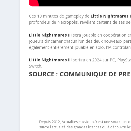
Ces 18 minutes de gameplay de
Little Nightmares
I
profondeur de Necropolis, révélant certains de ses se
Little Nightmares III
sera jouable en coopération en 
joueurs d’incarner chacun l’un des deux nouveaux pe
également entièrement jouable en solo, l’IA contrôla
Little Nightmares III
sortira en 2024 sur PC, PlaySt
Switch.
SOURCE : COMMUNIQUE DE PRES
Depuis 2012, Actualitesjeuxvideo.fr est une source in
suivre l’actualité des grandes licences ou à découvrir 