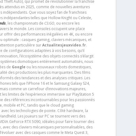
d Theft Auto), qui promet de révolutionner la franchise
très attendus en 2025, comme de nouvelles aventures
os indépendants. Que vous soyez fan de franchises
es indépendantes telles que Hollow Knight ou Celeste,
ends
, les championnats de
CS:GO
, ou encore les
travers le monde. Les consoles occupent une place
pour offrir des performances inégalées en 4K, ou encore
u optimale : casques gaming, claviers mécaniques, et
ttention particulière sur
Actualitesjeuxvideo.fr
.
ère de configurations adaptées à vos besoins, qu’il
 innovation, l’écosystème des objets connectés s’élargit
s systèmes domotiques entièrement automatisés, nous
tées de
Google
ou les nouveaux robots domestiques,
alité des productions les plus marquantes. Des films
nformés des tendances et des analyses critiques .Les
phones tels que l’iPhone 16 et le Samsung Galaxy S24,
jamais comme un carrefour d’innovations majeures,
t les limites de l’expérience immersive sur PlayStation 5
e des références incontournables pour les passionnés
e, mobile et PC, tandis que le cloud gaming
e avec les technologies de pointe. Côté hardware, la
andheld. Les joueurs sur PC se tournent vers des
IDIA GeForce RTX 5090, idéales pour faire tourner des
e, avec des claviers mécaniques personnalisables, des
e d’évoluer avec des casques comme le Meta Quest 3,