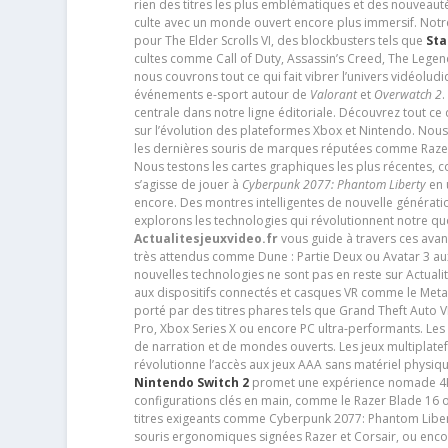
rien des titres les plus emblématiques et des nouveaut
culte avec un monde ouvert encore plus immersif. Notr
pour The Elder Scrolls VI, des blockbusters tels que
Sta
cultes comme Call of Duty, Assassin’s Creed, The Legen
nous couvrons tout ce qui fait vibrer l’univers vidéol
événements e-sport autour de
Valorant
et
Overwatch 2
.
centrale dans notre ligne éditoriale. Découvrez tout ce
sur l’évolution des plateformes Xbox et Nintendo. Nou
les dernières souris de marques réputées comme Razer e
Nous testons les cartes graphiques les plus récentes,
s’agisse de jouer à
Cyberpunk 2077: Phantom Liberty
en u
encore. Des montres intelligentes de nouvelle génératio
explorons les technologies qui révolutionnent notre q
Actualitesjeuxvideo.fr
vous guide à travers ces avan
très attendus comme Dune : Partie Deux ou Avatar 3 a
nouvelles technologies ne sont pas en reste sur Actuali
aux dispositifs connectés et casques VR comme le Meta
porté par des titres phares tels que Grand Theft Auto
Pro, Xbox Series X ou encore PC ultra-performants. L
de narration et de mondes ouverts. Les jeux multiplatef
révolutionne l’accès aux jeux AAA sans matériel physiqu
Nintendo Switch 2
promet une expérience nomade 4K e
configurations clés en main, comme le Razer Blade 16 
titres exigeants comme Cyberpunk 2077: Phantom Libert
souris ergonomiques signées Razer et Corsair, ou encor