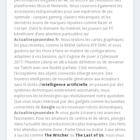
performances inégalées en 4K, ou encore sur l’évolution des
plateformes Xbox et Nintendo. Nous couvrons également les
accessoires indispensables pour une expérience de jeu
optimale : casques gaming, claviers mécaniques, et les
dernières souris de marques réputées comme Razer et
Corsair. Dans le domaine du matériel, les joueurs sur PC
bénéficient d’une attention particulière sur
Actualitesjeuxvideo.fr
. Nous testons les cartes graphiques
les plus récentes, comme la
NVIDIA GeForce RTX 5090
, et vous
guidons sur les choix à faire en matière de configurations
adaptées à vos besoins, qu’il s’agisse de jouer à
Cyberpunk
2077: Phantom Liberty
en ultra haute définition ou de streamer
sur Twitch avec une fluidité parfaite. Côté innovation,
l’écosystème des objets connectés s’élargit encore. Des
montres intelligentes de nouvelle génération aux écouteurs
sans fil dotés d’
intelligence artificielle
, en passant par des
systèmes domotiques entièrement automatisés, nous
explorons les technologies qui révolutionnent notre quotidien.
Que vous soyez intéressé par des gadgets comme les lunettes
connectées de
Google
ou les nouveaux robots domestiques,
Actualitesjeuxvideo.fr
vous guide à travers ces avancées
fascinantes. Pour les amateurs de cinéma et de séries, plongez
dans l’actualité des productions les plus marquantes. Des films
très attendus comme Dune : Partie Deux ou Avatar 3 aux séries
à succès comme
The Witcher
ou
The Last of Us
, nous vous