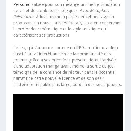
Persona
, saluée pour son mélange unique de simulation
de vie et de combats stratégiques. Avec
Metaphor:
ReFantazio
, Atlus cherche à perpétuer cet héritage en
proposant un nouvel univers fantasy, tout en conservant
la profondeur thématique et le style artistique qui
caractérisent ses productions.
Le jeu, qui s’annonce comme un RPG ambitieux, a déjà
suscité un vif intérêt au sein de la communauté des
joueurs grâce à ses premières présentations. L’arrivée
d’une adaptation manga avant même la sortie du jeu
témoigne de la confiance de l’éditeur dans le potentiel
narratif de cette nouvelle licence et de son désir
d’atteindre un public plus large, au-delà des seuls joueurs.