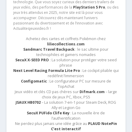
technologie. Que vous soyez curieux des derniers trailers de
jeux vidéo, des performances de la
PlayStation 5 Pro
, ou des
jeux très attendus en 2025, notre site est là pour vous
accompagner. Découvrez dès maintenant l’univers
passionnant du divertissement et de l’innovation avec
Actualitesjeuxvideo.fr !
Achetez des cartes et coffrets Pokémon chez
liliecollections.com
Sandmarc Travel Backpack
: le sac ultime pour
technophiles et gamers nomades
SecuX X-SEED PRO
: La solution pour protéger votre seed
phrase
Next Level Racing Formula Lite Pro
: Le cockpit pliable qui
redéfinit l’immersion
Configomatic
: Le configurateur PC sur mesure de
TopAchat
Jeux vidéo et clés CD pas chères sur
Difmark.com
– large
choix de jeux PC, Xbox, PS5
JSAUX HB0702
– La solution 7-en-1 pour Steam Deck, ROG
Ally et Legion Go
SecuX PUFido Clife Key
: La nouvelle ère de
l’authentification
Ne perdez plus jamais une idée grâce au
PLAUD NotePin
C’est interactif