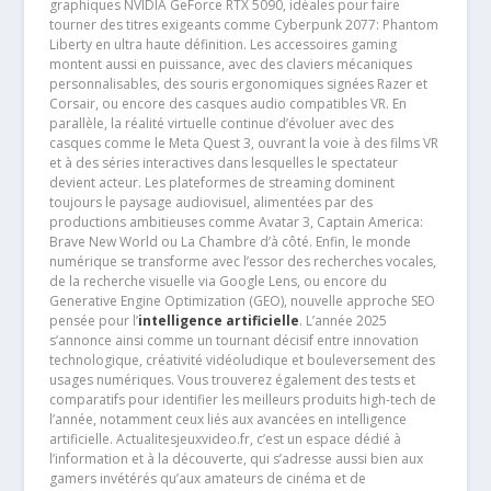
graphiques NVIDIA GeForce RTX 5090, idéales pour faire
tourner des titres exigeants comme Cyberpunk 2077: Phantom
Liberty en ultra haute définition. Les accessoires gaming
montent aussi en puissance, avec des claviers mécaniques
personnalisables, des souris ergonomiques signées Razer et
Corsair, ou encore des casques audio compatibles VR. En
parallèle, la réalité virtuelle continue d’évoluer avec des
casques comme le Meta Quest 3, ouvrant la voie à des films VR
et à des séries interactives dans lesquelles le spectateur
devient acteur. Les plateformes de streaming dominent
toujours le paysage audiovisuel, alimentées par des
productions ambitieuses comme Avatar 3, Captain America:
Brave New World ou La Chambre d’à côté. Enfin, le monde
numérique se transforme avec l’essor des recherches vocales,
de la recherche visuelle via Google Lens, ou encore du
Generative Engine Optimization (GEO), nouvelle approche SEO
pensée pour l’
intelligence artificielle
. L’année 2025
s’annonce ainsi comme un tournant décisif entre innovation
technologique, créativité vidéoludique et bouleversement des
usages numériques. Vous trouverez également des tests et
comparatifs pour identifier les meilleurs produits high-tech de
l’année, notamment ceux liés aux avancées en intelligence
artificielle. Actualitesjeuxvideo.fr, c’est un espace dédié à
l’information et à la découverte, qui s’adresse aussi bien aux
gamers invétérés qu’aux amateurs de cinéma et de