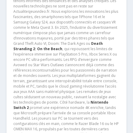
tenons informés des tendances et des analyses critiques .Les
nouvelles technologies ne sont pas en reste sur
Actualitesjeuxvideo.fr. Nous explorons les innovations les plus
fascinantes, des smartphones tels que l’iPhone 16 et le
Samsung Galaxy S24, aux dispositifs connectés et casques VR
comme le Meta Quest 3. En 2025, l’industrie du divertissement
numérique s’impose plus que jamais comme un carrefour
d’innovations majeures, porté par des titres phares tels que
Grand Theft Auto VI, Doom: The Dark Ages ou
Death
Stranding 2: On the Beach
, qui repoussent les limites de
l’expérience immersive sur PlayStation 5 Pro, Xbox Series X ou
encore PC ultra-performants. Les RPG d’envergure comme
Avowed ou Star Wars Outlaws s’annoncent déjà comme des
références incontournables pour les passionnés de narration
et de mondes ouverts. Les jeux multiplateformes gagnent du
terrain, garantissant une interopérabilité totale entre console,
mobile et PC, tandis que le cloud gaming révolutionne l’accès
aux jeux AAA sans matériel physique. Les remakes de jeux
cultes séduisent un nouveau public, ravivant la nostalgie avec
les technologies de pointe. Côté hardware, la
Nintendo
Switch 2
promet une expérience nomade 4K enrichie, tandis
que Microsoft prépare l’arrivée de sa console portable Xbox
Handheld. Les joueurs sur PC se tournent vers des
configurations clés en main, comme le Razer Blade 16 ou le HP
OMEN MAX 16, propulsés par les toutes dernières cartes