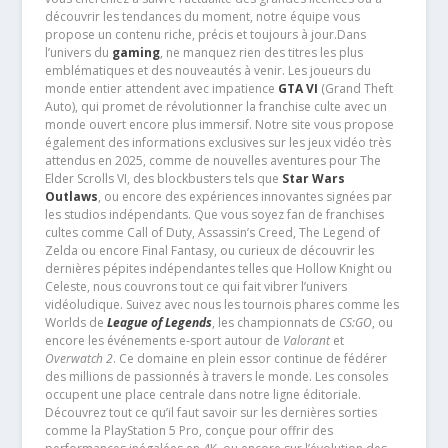
découvrir les tendances du moment, notre équipe vous
propose un contenu riche, précis et toujours à jour.Dans
l’univers du
gaming
, ne manquez rien des titres les plus
emblématiques et des nouveautés à venir. Les joueurs du
monde entier attendent avec impatience
GTA VI
(Grand Theft
Auto), qui promet de révolutionner la franchise culte avec un
monde ouvert encore plus immersif. Notre site vous propose
également des informations exclusives sur les jeux vidéo très
attendus en 2025, comme de nouvelles aventures pour The
Elder Scrolls VI, des blockbusters tels que
Star Wars
Outlaws
, ou encore des expériences innovantes signées par
les studios indépendants. Que vous soyez fan de franchises
cultes comme Call of Duty, Assassin’s Creed, The Legend of
Zelda ou encore Final Fantasy, ou curieux de découvrir les
dernières pépites indépendantes telles que Hollow Knight ou
Celeste, nous couvrons tout ce qui fait vibrer l’univers
vidéoludique. Suivez avec nous les tournois phares comme les
Worlds de
League of Legends
, les championnats de
CS:GO
, ou
encore les événements e-sport autour de
Valorant
et
Overwatch 2
. Ce domaine en plein essor continue de fédérer
des millions de passionnés à travers le monde. Les consoles
occupent une place centrale dans notre ligne éditoriale.
Découvrez tout ce qu’il faut savoir sur les dernières sorties
comme la PlayStation 5 Pro, conçue pour offrir des