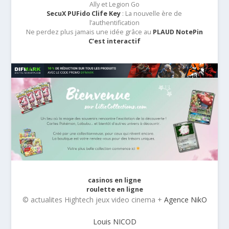
Ally et Legion Go
SecuX PUFido Clife Key
: La nouvelle ère de
l’authentification
Ne perdez plus jamais une idée grâce au
PLAUD NotePin
C’est interactif
casinos en ligne
roulette en ligne
© actualites Hightech jeux video cinema +
Agence NikO
Louis NICOD