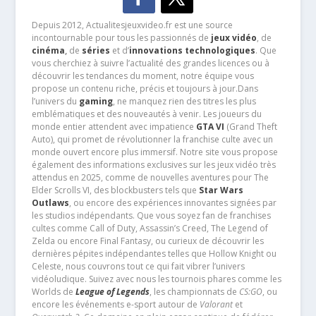
Depuis 2012, Actualitesjeuxvideo.fr est une source
incontournable pour tous les passionnés de
jeux vidéo
, de
cinéma
,
de
séries
et d’
innovations technologiques
. Que
vous cherchiez à suivre l’actualité des grandes licences ou à
découvrir les tendances du moment, notre équipe vous
propose un contenu riche, précis et toujours à jour.Dans
l’univers du
gaming
, ne manquez rien des titres les plus
emblématiques et des nouveautés à venir. Les joueurs du
monde entier attendent avec impatience
GTA VI
(Grand Theft
Auto), qui promet de révolutionner la franchise culte avec un
monde ouvert encore plus immersif. Notre site vous propose
également des informations exclusives sur les jeux vidéo très
attendus en 2025, comme de nouvelles aventures pour The
Elder Scrolls VI, des blockbusters tels que
Star Wars
Outlaws
, ou encore des expériences innovantes signées par
les studios indépendants. Que vous soyez fan de franchises
cultes comme Call of Duty, Assassin’s Creed, The Legend of
Zelda ou encore Final Fantasy, ou curieux de découvrir les
dernières pépites indépendantes telles que Hollow Knight ou
Celeste, nous couvrons tout ce qui fait vibrer l’univers
vidéoludique. Suivez avec nous les tournois phares comme les
Worlds de
League of Legends
, les championnats de
CS:GO
, ou
encore les événements e-sport autour de
Valorant
et