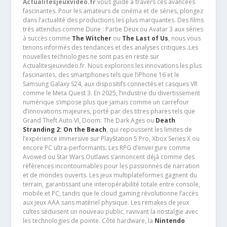
Actualitesjeuxvideo.fr
vous guide à travers ces avancées
fascinantes. Pour les amateurs de cinéma et de séries, plongez
dans l’actualité des productions les plus marquantes. Des films
très attendus comme Dune : Partie Deux ou Avatar 3 aux séries
à succès comme
The Witcher
ou
The Last of Us
, nous vous
tenons informés des tendances et des analyses critiques .Les
nouvelles technologies ne sont pas en reste sur
Actualitesjeuxvideo.fr. Nous explorons les innovations les plus
fascinantes, des smartphones tels que l’iPhone 16 et le
Samsung Galaxy S24, aux dispositifs connectés et casques VR
comme le Meta Quest 3. En 2025, l’industrie du divertissement
numérique s’impose plus que jamais comme un carrefour
d’innovations majeures, porté par des titres phares tels que
Grand Theft Auto VI, Doom: The Dark Ages ou
Death
Stranding 2: On the Beach
, qui repoussent les limites de
l’expérience immersive sur PlayStation 5 Pro, Xbox Series X ou
encore PC ultra-performants. Les RPG d’envergure comme
Avowed ou Star Wars Outlaws s’annoncent déjà comme des
références incontournables pour les passionnés de narration
et de mondes ouverts. Les jeux multiplateformes gagnent du
terrain, garantissant une interopérabilité totale entre console,
mobile et PC, tandis que le cloud gaming révolutionne l’accès
aux jeux AAA sans matériel physique. Les remakes de jeux
cultes séduisent un nouveau public, ravivant la nostalgie avec
les technologies de pointe. Côté hardware, la
Nintendo