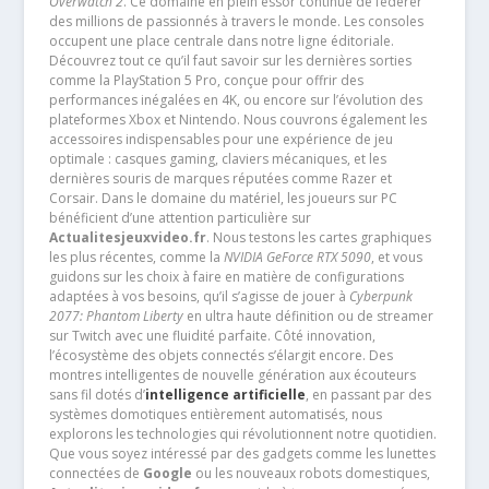
Overwatch 2
. Ce domaine en plein essor continue de fédérer
des millions de passionnés à travers le monde. Les consoles
occupent une place centrale dans notre ligne éditoriale.
Découvrez tout ce qu’il faut savoir sur les dernières sorties
comme la PlayStation 5 Pro, conçue pour offrir des
performances inégalées en 4K, ou encore sur l’évolution des
plateformes Xbox et Nintendo. Nous couvrons également les
accessoires indispensables pour une expérience de jeu
optimale : casques gaming, claviers mécaniques, et les
dernières souris de marques réputées comme Razer et
Corsair. Dans le domaine du matériel, les joueurs sur PC
bénéficient d’une attention particulière sur
Actualitesjeuxvideo.fr
. Nous testons les cartes graphiques
les plus récentes, comme la
NVIDIA GeForce RTX 5090
, et vous
guidons sur les choix à faire en matière de configurations
adaptées à vos besoins, qu’il s’agisse de jouer à
Cyberpunk
2077: Phantom Liberty
en ultra haute définition ou de streamer
sur Twitch avec une fluidité parfaite. Côté innovation,
l’écosystème des objets connectés s’élargit encore. Des
montres intelligentes de nouvelle génération aux écouteurs
sans fil dotés d’
intelligence artificielle
, en passant par des
systèmes domotiques entièrement automatisés, nous
explorons les technologies qui révolutionnent notre quotidien.
Que vous soyez intéressé par des gadgets comme les lunettes
connectées de
Google
ou les nouveaux robots domestiques,