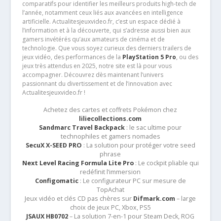
comparatifs pour identifier les meilleurs produits high-tech de
l’année, notamment ceux liés aux avancées en intelligence
artificielle. Actualitesjeuxvideo.fr, c’est un espace dédié à
l’information et à la découverte, qui s’adresse aussi bien aux
gamers invétérés qu’aux amateurs de cinéma et de
technologie. Que vous soyez curieux des derniers trailers de
jeux vidéo, des performances de la
PlayStation 5 Pro
, ou des
jeux très attendus en 2025, notre site est là pour vous
accompagner. Découvrez dès maintenant l’univers
passionnant du divertissement et de l’innovation avec
Actualitesjeuxvideo.fr !
Achetez des cartes et coffrets Pokémon chez
liliecollections.com
Sandmarc Travel Backpack
: le sac ultime pour
technophiles et gamers nomades
SecuX X-SEED PRO
: La solution pour protéger votre seed
phrase
Next Level Racing Formula Lite Pro
: Le cockpit pliable qui
redéfinit l’immersion
Configomatic
: Le configurateur PC sur mesure de
TopAchat
Jeux vidéo et clés CD pas chères sur
Difmark.com
– large
choix de jeux PC, Xbox, PS5
JSAUX HB0702
– La solution 7-en-1 pour Steam Deck, ROG