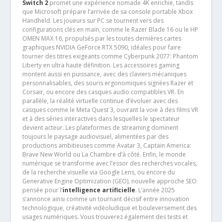
Switch 2
promet une expérience nomade 4K enrichie, tandis
que Microsoft prépare l’arrivée de sa console portable Xbox
Handheld. Les joueurs sur PC se tournent vers des
configurations clés en main, comme le Razer Blade 16 ou le HP
OMEN MAX 16, propulsés par les toutes dernières cartes
graphiques NVIDIA GeForce RTX 5090, idéales pour faire
tourner des titres exigeants comme Cyberpunk 2077: Phantom
Liberty en ultra haute définition. Les accessoires gaming
montent aussi en puissance, avec des claviers mécaniques
personnalisables, des souris ergonomiques signées Razer et
Corsair, ou encore des casques audio compatibles VR. En
parallèle, la réalité virtuelle continue d’évoluer avec des
casques comme le Meta Quest 3, ouvrant la voie à des films VR
et à des séries interactives dans lesquelles le spectateur
devient acteur. Les plateformes de streaming dominent
toujours le paysage audiovisuel, alimentées par des
productions ambitieuses comme Avatar 3, Captain America:
Brave New World ou La Chambre d’à côté. Enfin, le monde
numérique se transforme avec l’essor des recherches vocales,
de la recherche visuelle via Google Lens, ou encore du
Generative Engine Optimization (GEO), nouvelle approche SEO
pensée pour l’
intelligence artificielle
. L’année 2025
s’annonce ainsi comme un tournant décisif entre innovation
technologique, créativité vidéoludique et bouleversement des
usages numériques. Vous trouverez également des tests et