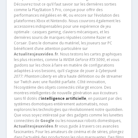
Découvrez tout ce qu’il faut savoir sur les dernières sorties
comme la PlayStation 5 Pro, conçue pour offrir des
performances inégalées en 4K, ou encore sur l’évolution des
plateformes Xbox et Nintendo. Nous couvrons également les
accessoires indispensables pour une expérience de jeu
optimale : casques gaming, claviers mécaniques, et les
dernières souris de marques réputées comme Razer et
Corsair. Dans le domaine du matériel, les joueurs sur PC
bénéficient d’une attention particulière sur
Actualitesjeuxvideo.fr
. Nous testons les cartes graphiques
les plus récentes, comme la
NVIDIA GeForce RTX 5090
, et vous
guidons sur les choix à faire en matière de configurations
adaptées à vos besoins, qu’il s’agisse de jouer à
Cyberpunk
2077: Phantom Liberty
en ultra haute définition ou de streamer
sur Twitch avec une fluidité parfaite. Côté innovation,
l’écosystème des objets connectés s’élargit encore. Des
montres intelligentes de nouvelle génération aux écouteurs
sans fil dotés d’
intelligence artificielle
, en passant par des
systèmes domotiques entièrement automatisés, nous
explorons les technologies qui révolutionnent notre quotidien.
Que vous soyez intéressé par des gadgets comme les lunettes
connectées de
Google
ou les nouveaux robots domestiques,
Actualitesjeuxvideo.fr
vous guide à travers ces avancées
fascinantes. Pour les amateurs de cinéma et de séries, plongez
dans l’actualité des productions les plus marquantes. Des films