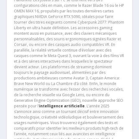
configurations clés en main, comme le Razer Blade 16 ou le HP
OMEN MAX 16, propulsés par les toutes dernières cartes
graphiques NVIDIA GeForce RTX 5090, idéales pour faire
tourner des titres exigeants comme Cyberpunk 2077: Phantom
Liberty en ultra haute définition. Les accessoires gaming
montent aussi en puissance, avec des claviers mécaniques
personnalisables, des souris ergonomiques signées Razer et
Corsair, ou encore des casques audio compatibles VR. En
parallèle, la réalité virtuelle continue d’évoluer avec des
casques comme le Meta Quest 3, ouvrant la voie à des films VR
et à des séries interactives dans lesquelles le spectateur
devient acteur. Les plateformes de streaming dominent
toujours le paysage audiovisuel, alimentées par des
productions ambitieuses comme Avatar 3, Captain America:
Brave New World ou La Chambre d’à côté. Enfin, le monde
numérique se transforme avec l’essor des recherches vocales,
de la recherche visuelle via Google Lens, ou encore du
Generative Engine Optimization (GEO), nouvelle approche SEO
pensée pour l’
intelligence artificielle
. L’année 2025
s’annonce ainsi comme un tournant décisif entre innovation
technologique, créativité vidéoludique et bouleversement des
usages numériques. Vous trouverez également des tests et
comparatifs pour identifier les meilleurs produits high-tech de
l’année, notamment ceux liés aux avancées en intelligence