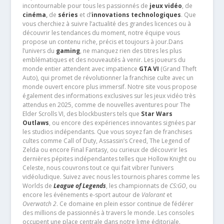
incontournable pour tous les passionnés de
jeux vidéo
, de
cinéma
,
de
séries
et d’
innovations technologiques
. Que
vous cherchiez à suivre l’actualité des grandes licences ou à
découvrir les tendances du moment, notre équipe vous
propose un contenu riche, précis et toujours à jour.Dans
l’univers du
gaming
, ne manquez rien des titres les plus
emblématiques et des nouveautés à venir. Les joueurs du
monde entier attendent avec impatience
GTA VI
(Grand Theft
Auto), qui promet de révolutionner la franchise culte avec un
monde ouvert encore plus immersif. Notre site vous propose
également des informations exclusives sur les jeux vidéo très
attendus en 2025, comme de nouvelles aventures pour The
Elder Scrolls VI, des blockbusters tels que
Star Wars
Outlaws
, ou encore des expériences innovantes signées par
les studios indépendants. Que vous soyez fan de franchises
cultes comme Call of Duty, Assassin’s Creed, The Legend of
Zelda ou encore Final Fantasy, ou curieux de découvrir les
dernières pépites indépendantes telles que Hollow Knight ou
Celeste, nous couvrons tout ce qui fait vibrer l’univers
vidéoludique. Suivez avec nous les tournois phares comme les
Worlds de
League of Legends
, les championnats de
CS:GO
, ou
encore les événements e-sport autour de
Valorant
et
Overwatch 2
. Ce domaine en plein essor continue de fédérer
des millions de passionnés à travers le monde. Les consoles
occupent une place centrale dans notre ligne éditoriale.