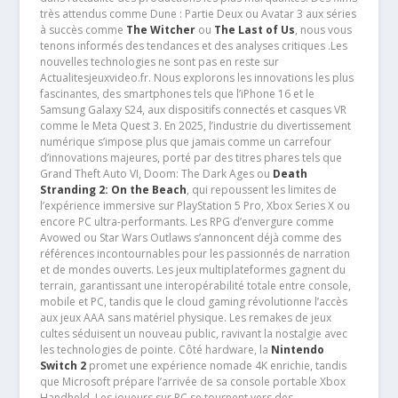
très attendus comme Dune : Partie Deux ou Avatar 3 aux séries
à succès comme
The Witcher
ou
The Last of Us
, nous vous
tenons informés des tendances et des analyses critiques .Les
nouvelles technologies ne sont pas en reste sur
Actualitesjeuxvideo.fr. Nous explorons les innovations les plus
fascinantes, des smartphones tels que l’iPhone 16 et le
Samsung Galaxy S24, aux dispositifs connectés et casques VR
comme le Meta Quest 3. En 2025, l’industrie du divertissement
numérique s’impose plus que jamais comme un carrefour
d’innovations majeures, porté par des titres phares tels que
Grand Theft Auto VI, Doom: The Dark Ages ou
Death
Stranding 2: On the Beach
, qui repoussent les limites de
l’expérience immersive sur PlayStation 5 Pro, Xbox Series X ou
encore PC ultra-performants. Les RPG d’envergure comme
Avowed ou Star Wars Outlaws s’annoncent déjà comme des
références incontournables pour les passionnés de narration
et de mondes ouverts. Les jeux multiplateformes gagnent du
terrain, garantissant une interopérabilité totale entre console,
mobile et PC, tandis que le cloud gaming révolutionne l’accès
aux jeux AAA sans matériel physique. Les remakes de jeux
cultes séduisent un nouveau public, ravivant la nostalgie avec
les technologies de pointe. Côté hardware, la
Nintendo
Switch 2
promet une expérience nomade 4K enrichie, tandis
que Microsoft prépare l’arrivée de sa console portable Xbox
Handheld. Les joueurs sur PC se tournent vers des