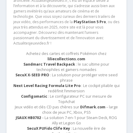
artificielle. Actualitesjeuxvideo.fr, c’est un espace dédié à
l’information et à la découverte, qui s’adresse aussi bien aux
gamers invétérés qu’aux amateurs de cinéma et de
technologie. Que vous soyez curieux des derniers trailers de
jeux vidéo, des performances de la
PlayStation 5 Pro
, ou des
jeux très attendus en 2025, notre site est là pour vous
accompagner. Découvrez dès maintenant l’univers
passionnant du divertissement et de l’innovation avec
Actualitesjeuxvideo.fr !
Achetez des cartes et coffrets Pokémon chez
liliecollections.com
Sandmarc Travel Backpack
: le sac ultime pour
technophiles et gamers nomades
SecuX X-SEED PRO
: La solution pour protéger votre seed
phrase
Next Level Racing Formula Lite Pro
: Le cockpit pliable qui
redéfinit l’immersion
Configomatic
: Le configurateur PC sur mesure de
TopAchat
Jeux vidéo et clés CD pas chères sur
Difmark.com
– large
choix de jeux PC, Xbox, PS5
JSAUX HB0702
– La solution 7-en-1 pour Steam Deck, ROG
Ally et Legion Go
SecuX PUFido Clife Key
: La nouvelle ère de