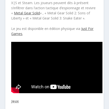
X|S et Steam. Les joueurs peuvent dès à présent
s’infiltrer dans l’action tactique d’espionnage et revivre
«
Metal Gear Solid
« , « Metal Gear Solid 2: Sons of
Liberty » et « Metal Gear Solid 3: Snake Eater ».
Le jeu est disponible en édition physique via
Just For
Games
.
Jeux