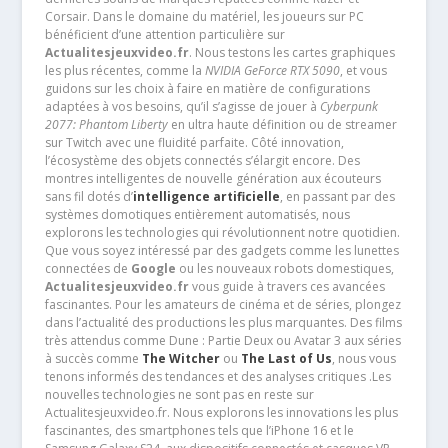
Corsair. Dans le domaine du matériel, les joueurs sur PC
bénéficient d’une attention particulière sur
Actualitesjeuxvideo.fr
. Nous testons les cartes graphiques
les plus récentes, comme la
NVIDIA GeForce RTX 5090
, et vous
guidons sur les choix à faire en matière de configurations
adaptées à vos besoins, qu’il s’agisse de jouer à
Cyberpunk
2077: Phantom Liberty
en ultra haute définition ou de streamer
sur Twitch avec une fluidité parfaite. Côté innovation,
l’écosystème des objets connectés s’élargit encore. Des
montres intelligentes de nouvelle génération aux écouteurs
sans fil dotés d’
intelligence artificielle
, en passant par des
systèmes domotiques entièrement automatisés, nous
explorons les technologies qui révolutionnent notre quotidien.
Que vous soyez intéressé par des gadgets comme les lunettes
connectées de
Google
ou les nouveaux robots domestiques,
Actualitesjeuxvideo.fr
vous guide à travers ces avancées
fascinantes. Pour les amateurs de cinéma et de séries, plongez
dans l’actualité des productions les plus marquantes. Des films
très attendus comme Dune : Partie Deux ou Avatar 3 aux séries
à succès comme
The Witcher
ou
The Last of Us
, nous vous
tenons informés des tendances et des analyses critiques .Les
nouvelles technologies ne sont pas en reste sur
Actualitesjeuxvideo.fr. Nous explorons les innovations les plus
fascinantes, des smartphones tels que l’iPhone 16 et le