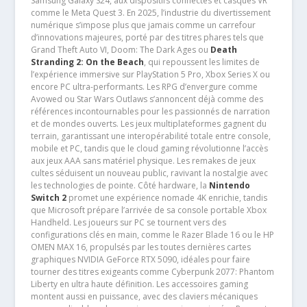
Samsung Galaxy S24, aux dispositifs connectés et casques VR
comme le Meta Quest 3. En 2025, l’industrie du divertissement
numérique s’impose plus que jamais comme un carrefour
d’innovations majeures, porté par des titres phares tels que
Grand Theft Auto VI, Doom: The Dark Ages ou
Death
Stranding 2: On the Beach
, qui repoussent les limites de
l’expérience immersive sur PlayStation 5 Pro, Xbox Series X ou
encore PC ultra-performants. Les RPG d’envergure comme
Avowed ou Star Wars Outlaws s’annoncent déjà comme des
références incontournables pour les passionnés de narration
et de mondes ouverts. Les jeux multiplateformes gagnent du
terrain, garantissant une interopérabilité totale entre console,
mobile et PC, tandis que le cloud gaming révolutionne l’accès
aux jeux AAA sans matériel physique. Les remakes de jeux
cultes séduisent un nouveau public, ravivant la nostalgie avec
les technologies de pointe. Côté hardware, la
Nintendo
Switch 2
promet une expérience nomade 4K enrichie, tandis
que Microsoft prépare l’arrivée de sa console portable Xbox
Handheld. Les joueurs sur PC se tournent vers des
configurations clés en main, comme le Razer Blade 16 ou le HP
OMEN MAX 16, propulsés par les toutes dernières cartes
graphiques NVIDIA GeForce RTX 5090, idéales pour faire
tourner des titres exigeants comme Cyberpunk 2077: Phantom
Liberty en ultra haute définition. Les accessoires gaming
montent aussi en puissance, avec des claviers mécaniques