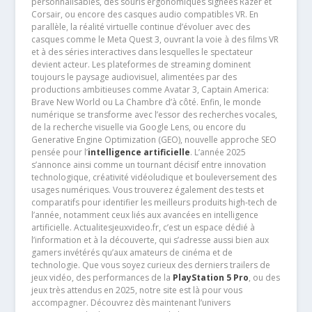
personnalisables, des souris ergonomiques signées Razer et
Corsair, ou encore des casques audio compatibles VR. En
parallèle, la réalité virtuelle continue d’évoluer avec des
casques comme le Meta Quest 3, ouvrant la voie à des films VR
et à des séries interactives dans lesquelles le spectateur
devient acteur. Les plateformes de streaming dominent
toujours le paysage audiovisuel, alimentées par des
productions ambitieuses comme Avatar 3, Captain America:
Brave New World ou La Chambre d’à côté. Enfin, le monde
numérique se transforme avec l’essor des recherches vocales,
de la recherche visuelle via Google Lens, ou encore du
Generative Engine Optimization (GEO), nouvelle approche SEO
pensée pour l’
intelligence artificielle
. L’année 2025
s’annonce ainsi comme un tournant décisif entre innovation
technologique, créativité vidéoludique et bouleversement des
usages numériques. Vous trouverez également des tests et
comparatifs pour identifier les meilleurs produits high-tech de
l’année, notamment ceux liés aux avancées en intelligence
artificielle. Actualitesjeuxvideo.fr, c’est un espace dédié à
l’information et à la découverte, qui s’adresse aussi bien aux
gamers invétérés qu’aux amateurs de cinéma et de
technologie. Que vous soyez curieux des derniers trailers de
jeux vidéo, des performances de la
PlayStation 5 Pro
, ou des
jeux très attendus en 2025, notre site est là pour vous
accompagner. Découvrez dès maintenant l’univers