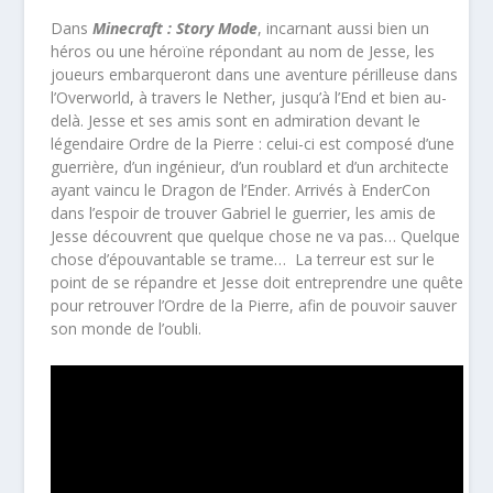
Dans
Minecraft : Story Mode
, incarnant aussi bien un
héros ou une héroïne répondant au nom de Jesse, les
joueurs embarqueront dans une aventure périlleuse dans
l’Overworld, à travers le Nether, jusqu’à l’End et bien au-
delà. Jesse et ses amis sont en admiration devant le
légendaire Ordre de la Pierre : celui-ci est composé d’une
guerrière, d’un ingénieur, d’un roublard et d’un architecte
ayant vaincu le Dragon de l’Ender. Arrivés à EnderCon
dans l’espoir de trouver Gabriel le guerrier, les amis de
Jesse découvrent que quelque chose ne va pas… Quelque
chose d’épouvantable se trame… La terreur est sur le
point de se répandre et Jesse doit entreprendre une quête
pour retrouver l’Ordre de la Pierre, afin de pouvoir sauver
son monde de l’oubli.