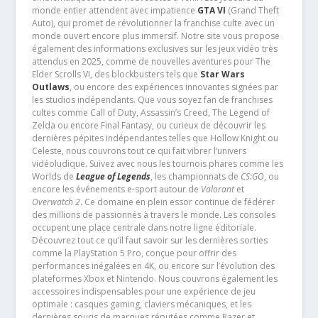
monde entier attendent avec impatience
GTA VI
(Grand Theft
Auto), qui promet de révolutionner la franchise culte avec un
monde ouvert encore plus immersif. Notre site vous propose
également des informations exclusives sur les jeux vidéo très
attendus en 2025, comme de nouvelles aventures pour The
Elder Scrolls VI, des blockbusters tels que
Star Wars
Outlaws
, ou encore des expériences innovantes signées par
les studios indépendants. Que vous soyez fan de franchises
cultes comme Call of Duty, Assassin’s Creed, The Legend of
Zelda ou encore Final Fantasy, ou curieux de découvrir les
dernières pépites indépendantes telles que Hollow Knight ou
Celeste, nous couvrons tout ce qui fait vibrer l’univers
vidéoludique. Suivez avec nous les tournois phares comme les
Worlds de
League of Legends
, les championnats de
CS:GO
, ou
encore les événements e-sport autour de
Valorant
et
Overwatch 2
. Ce domaine en plein essor continue de fédérer
des millions de passionnés à travers le monde. Les consoles
occupent une place centrale dans notre ligne éditoriale.
Découvrez tout ce qu’il faut savoir sur les dernières sorties
comme la PlayStation 5 Pro, conçue pour offrir des
performances inégalées en 4K, ou encore sur l’évolution des
plateformes Xbox et Nintendo. Nous couvrons également les
accessoires indispensables pour une expérience de jeu
optimale : casques gaming, claviers mécaniques, et les
dernières souris de marques réputées comme Razer et