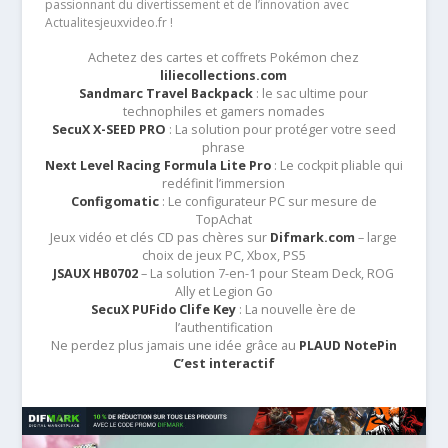
passionnant du divertissement et de l’innovation avec
Actualitesjeuxvideo.fr !
Achetez des cartes et coffrets Pokémon chez
liliecollections.com
Sandmarc Travel Backpack
: le sac ultime pour
technophiles et gamers nomades
SecuX X-SEED PRO
: La solution pour protéger votre seed
phrase
Next Level Racing Formula Lite Pro
: Le cockpit pliable qui
redéfinit l’immersion
Configomatic
: Le configurateur PC sur mesure de
TopAchat
Jeux vidéo et clés CD pas chères sur
Difmark.com
– large
choix de jeux PC, Xbox, PS5
JSAUX HB0702
– La solution 7-en-1 pour Steam Deck, ROG
Ally et Legion Go
SecuX PUFido Clife Key
: La nouvelle ère de
l’authentification
Ne perdez plus jamais une idée grâce au
PLAUD NotePin
C’est interactif