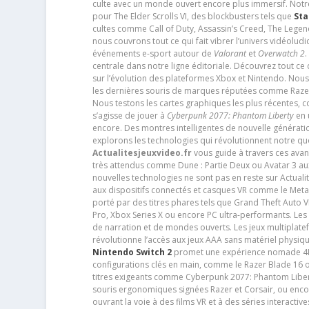
culte avec un monde ouvert encore plus immersif. Notr
pour The Elder Scrolls VI, des blockbusters tels que
Sta
cultes comme Call of Duty, Assassin’s Creed, The Legen
nous couvrons tout ce qui fait vibrer l’univers vidéol
événements e-sport autour de
Valorant
et
Overwatch 2
.
centrale dans notre ligne éditoriale. Découvrez tout ce
sur l’évolution des plateformes Xbox et Nintendo. Nou
les dernières souris de marques réputées comme Razer e
Nous testons les cartes graphiques les plus récentes,
s’agisse de jouer à
Cyberpunk 2077: Phantom Liberty
en u
encore. Des montres intelligentes de nouvelle génératio
explorons les technologies qui révolutionnent notre q
Actualitesjeuxvideo.fr
vous guide à travers ces avan
très attendus comme Dune : Partie Deux ou Avatar 3 a
nouvelles technologies ne sont pas en reste sur Actuali
aux dispositifs connectés et casques VR comme le Meta
porté par des titres phares tels que Grand Theft Auto
Pro, Xbox Series X ou encore PC ultra-performants. L
de narration et de mondes ouverts. Les jeux multiplatef
révolutionne l’accès aux jeux AAA sans matériel physiqu
Nintendo Switch 2
promet une expérience nomade 4K e
configurations clés en main, comme le Razer Blade 16 
titres exigeants comme Cyberpunk 2077: Phantom Libert
souris ergonomiques signées Razer et Corsair, ou encor
ouvrant la voie à des films VR et à des séries interact