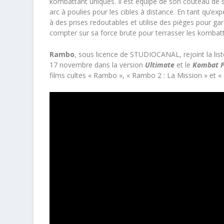
kombattant uniques. Il est équipé de son couteau de
arc à poulies pour les cibles à distance. En tant qu’
à des prises redoutables et utilise des pièges pour ga
compter sur sa force brute pour terrasser les kombatt
Rambo
, sous licence de STUDIOCANAL, rejoint la li
17 novembre dans la version
Ultimate
et le
Kombat P
films cultes « Rambo », « Rambo 2 : La Mission » et « 