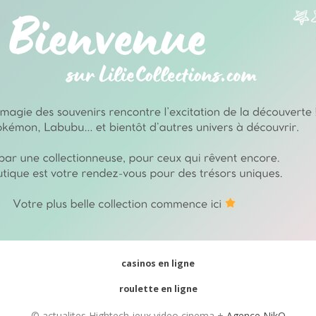
casinos en ligne
roulette en ligne
© actualites Hightech jeux video cinema +
Agence NikO