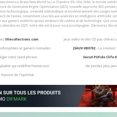
ain America: Brave New World ou La Chambre d’à côté. Enfin, le monde numéri
encore du Generative Engine Optimization (GEO), nouvelle approche SEO pensée p
ation technologique, créativité vidéoludique et bouleversement des usages num
ech de l’année, notamment ceux liés aux avancées en intelligence artificielle. Ac
ien aux gamers invétérés qu’aux amateurs de cinéma et de technologie. Que vous 
rès attendus en 2025, notre site est là pour vous accompagner. Découvrez dès m
chez
liliecollections.com
Jeux vidéo et clés CD pas chères 
 technophiles et gamers nomades
JSAUX HB0702
– La solution
otéger votre seed phrase
SecuX PUFido Clife 
 pliable qui redéfinit l’immersion
Ne perdez plus jam
ur mesure de TopAchat