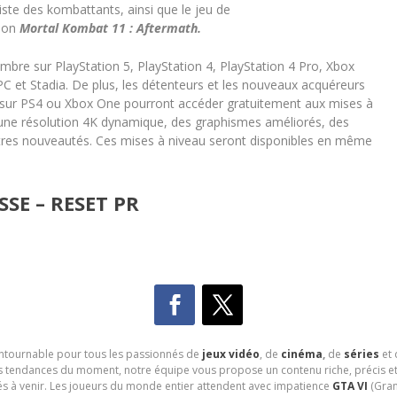
liste des kombattants, ainsi que le jeu de
sion
Mortal Kombat 11 : Aftermath.
mbre sur PlayStation 5, PlayStation 4, PlayStation 4 Pro, Xbox
C et Stadia. De plus, les détenteurs et les nouveaux acquéreurs
sur PS4 ou Xbox One pourront accéder gratuitement aux mises à
 une résolution 4K dynamique, des graphismes améliorés, des
tres nouveautés. Ces mises à niveau seront disponibles en même
SE – RESET PR
contournable pour tous les passionnés de
jeux vidéo
, de
cinéma
,
de
séries
et 
les tendances du moment, notre équipe vous propose un contenu riche, précis et
és à venir. Les joueurs du monde entier attendent avec impatience
GTA VI
(Gran