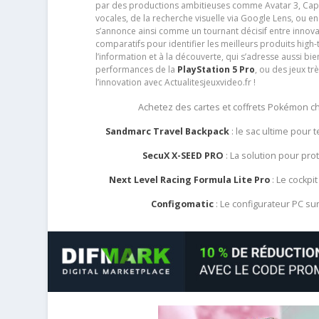
par des productions ambitieuses comme Avatar 3, Capt
vocales, de la recherche visuelle via Google Lens, ou 
s’annonce ainsi comme un tournant décisif entre innov
comparatifs pour identifier les meilleurs produits high-t
l’information et à la découverte, qui s’adresse aussi b
performances de la
PlayStation 5 Pro
, ou des jeux t
l’innovation avec Actualitesjeuxvideo.fr !
Achetez des cartes et coffrets Pokémon 
Sandmarc Travel Backpack
: le sac ultime pour
SecuX X-SEED PRO
: La solution pour pr
Next Level Racing Formula Lite Pro
: Le cockpit
Configomatic
: Le configurateur PC s