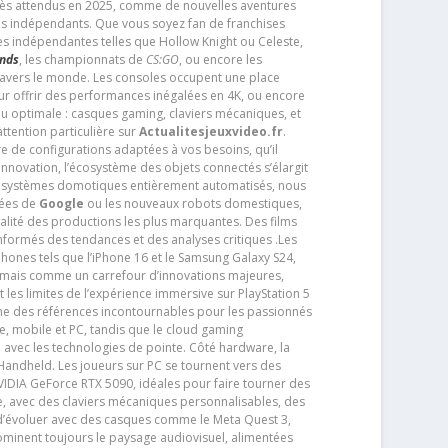
très attendus en 2025, comme de nouvelles aventures
os indépendants. Que vous soyez fan de franchises
es indépendantes telles que Hollow Knight ou Celeste,
ends
, les championnats de
CS:GO
, ou encore les
travers le monde. Les consoles occupent une place
pour offrir des performances inégalées en 4K, ou encore
u optimale : casques gaming, claviers mécaniques, et
ttention particulière sur
Actualitesjeuxvideo.fr
.
ère de configurations adaptées à vos besoins, qu’il
 innovation, l’écosystème des objets connectés s’élargit
s systèmes domotiques entièrement automatisés, nous
tées de
Google
ou les nouveaux robots domestiques,
alité des productions les plus marquantes. Des films
nformés des tendances et des analyses critiques .Les
phones tels que l’iPhone 16 et le Samsung Galaxy S24,
jamais comme un carrefour d’innovations majeures,
t les limites de l’expérience immersive sur PlayStation 5
e des références incontournables pour les passionnés
e, mobile et PC, tandis que le cloud gaming
e avec les technologies de pointe. Côté hardware, la
andheld. Les joueurs sur PC se tournent vers des
IDIA GeForce RTX 5090, idéales pour faire tourner des
e, avec des claviers mécaniques personnalisables, des
e d’évoluer avec des casques comme le Meta Quest 3,
dominent toujours le paysage audiovisuel, alimentées