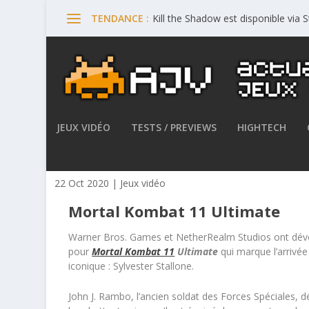
Kill the Shadow est disponible via
TENDANCE :
JEUX VIDÉO
TESTS / PREVIEWS
HIGHTECH
Mortal Kombat 11 Ultimate 
22 Oct 2020
|
Jeux vidéo
Mortal Kombat 11 Ultimate
Warner Bros. Games et NetherRealm Studios ont dévoi
pour
Mortal Kombat 11
Ultimate
qui marque l’arrivé
iconique : Sylvester Stallone.
John J. Rambo, l’ancien soldat des Forces Spéciales, 