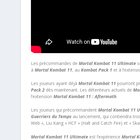
Les précommandes de
Mortal Kombat 11 Ultimate
s
à
Mortal Kombat 11
, au
Kombat Pack 1
et à l’extens
Les joueurs ayant déjà
Mortal Kombat 11
pourront p
Pack 2
dès maintenant. Les détenteurs actuels de
Mo
l’extension
Mortal Kombat 11 : Aftermath
.
Les joueurs qui précommandent
Mortal Kombat 11 
Guerriers du Temps
au lancement, qui contiendra tro
Web », Liu Kang « HCF » (Halt and Catch Fire) et « Ska
Mortal Kombat 11 Ultimate
est l’expérience
Mortal 