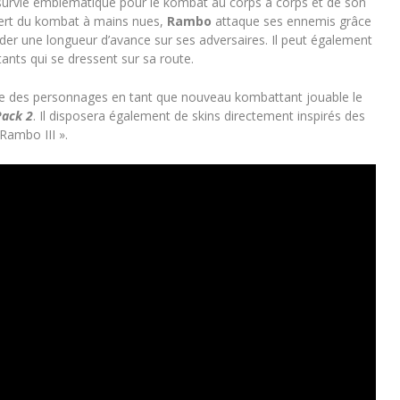
 survie emblématique pour le kombat au corps à corps et de son
expert du kombat à mains nues,
Rambo
attaque ses ennemis grâce
rder une longueur d’avance sur ses adversaires. Il peut également
ants qui se dressent sur sa route.
ste des personnages en tant que nouveau kombattant jouable le
ack 2
. Il disposera également de skins directement inspirés des
Rambo III ».