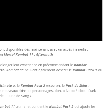
ont disponibles dès maintenant avec un accès immédiat
ion
Mortal Kombat 11 : Aftermath
.
rolonger leur expérience en précommandant le
Kombat
rtal Kombat 11
peuvent également acheter le
Kombat Pack 1
ou
Ultimate
et le
Kombat Pack 2
recevront le
Pack
de Skins :
is nouveaux skins de personnages, dont « Noob Saibot : Dark
rlet : Lune de Sang ».
Kombat 11
ultime, et contient le
Kombat Pack 2
qui ajoute les