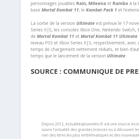
personnages jouables
Rain, Mileena
et
Rambo
à la 
base
Mortal Kombat 11
, le
Kombat Pack 1
et l’exten
La sortie de la version
Ultimate
est prévue le 17 nove
Series X|S, les consoles Xbox One, Nintendo Switch, P
de
Mortal Kombat 11
et
Mortal Kombat 11 Ultimate
niveau PS5 et Xbox Series X|S, respectivement, avec
temps de chargement nettement réduits, et bien d’au
temps que le lancement de la version
Ultimate
.
SOURCE : COMMUNIQUE DE PRES
Depuis 2012, Actualitesjeuxvideo.fr est une source in
suivre l’actualité des grandes licences ou à découvrir 
rien des titres les plus emblématiques et des nouveaut