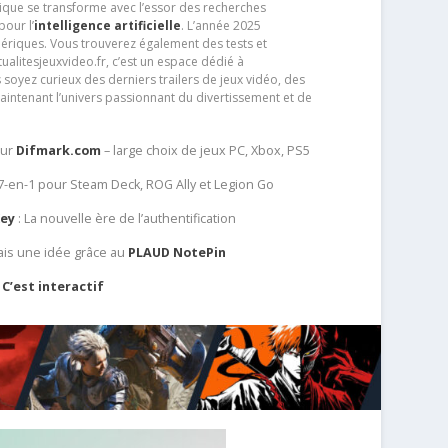
que se transforme avec l’essor des recherches
our l’
intelligence artificielle
. L’année 2025
ériques. Vous trouverez également des tests et
tualitesjeuxvideo.fr, c’est un espace dédié à
soyez curieux des derniers trailers de jeux vidéo, des
aintenant l’univers passionnant du divertissement et de
sur
Difmark.com
– large choix de jeux PC, Xbox, PS5
 7-en-1 pour Steam Deck, ROG Ally et Legion Go
Key
: La nouvelle ère de l’authentification
ais une idée grâce au
PLAUD NotePin
C’est interactif