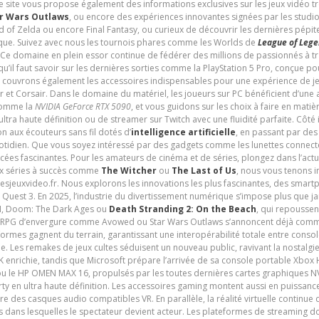
e site vous propose également des informations exclusives sur les jeux vidéo 
r Wars Outlaws
, ou encore des expériences innovantes signées par les studi
d of Zelda ou encore Final Fantasy, ou curieux de découvrir les dernières pépit
udique. Suivez avec nous les tournois phares comme les Worlds de
League of Leg
 Ce domaine en plein essor continue de fédérer des millions de passionnés à 
 qu’il faut savoir sur les dernières sorties comme la PlayStation 5 Pro, conçue 
s couvrons également les accessoires indispensables pour une expérience de je
t Corsair. Dans le domaine du matériel, les joueurs sur PC bénéficient d’une a
 comme la
NVIDIA GeForce RTX 5090
, et vous guidons sur les choix à faire en mati
ltra haute définition ou de streamer sur Twitch avec une fluidité parfaite. Côté
n aux écouteurs sans fil dotés d’
intelligence artificielle
, en passant par de
uotidien. Que vous soyez intéressé par des gadgets comme les lunettes connec
cées fascinantes. Pour les amateurs de cinéma et de séries, plongez dans l’actu
ux séries à succès comme
The Witcher
ou
The Last of Us
, nous vous tenons i
tesjeuxvideo.fr. Nous explorons les innovations les plus fascinantes, des smart
 Quest 3. En 2025, l’industrie du divertissement numérique s’impose plus que 
 VI, Doom: The Dark Ages ou
Death Stranding 2: On the Beach
, qui repoussen
es RPG d’envergure comme Avowed ou Star Wars Outlaws s’annoncent déjà comm
ormes gagnent du terrain, garantissant une interopérabilité totale entre consol
e. Les remakes de jeux cultes séduisent un nouveau public, ravivant la nostalgi
nrichie, tandis que Microsoft prépare l’arrivée de sa console portable Xbox H
ou le HP OMEN MAX 16, propulsés par les toutes dernières cartes graphiques NV
y en ultra haute définition. Les accessoires gaming montent aussi en puissanc
e des casques audio compatibles VR. En parallèle, la réalité virtuelle continu
ives dans lesquelles le spectateur devient acteur. Les plateformes de streaming 