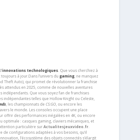
d’
innovations technologiques
. Que vous cherchiez à
 toujours à jour.Dans l’univers du
gaming
, ne manquez
d Theft Auto), qui promet de révolutionner la franchise
très attendus en 2025, comme de nouvelles aventures
os indépendants. Que vous soyez fan de franchises
es indépendantes telles que Hollow Knight ou Celeste,
ends
, les championnats de
CS:GO
, ou encore les
travers le monde. Les consoles occupent une place
pour offrir des performances inégalées en 4K, ou encore
u optimale : casques gaming, claviers mécaniques, et
ttention particulière sur
Actualitesjeuxvideo.fr
.
ère de configurations adaptées à vos besoins, qu’il
 innovation, l’écosystème des objets connectés s’élargit