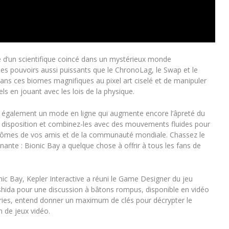
é d’un scientifique coincé dans un mystérieux monde
des pouvoirs aussi puissants que le ChronoLag, le Swap et le
ans ces biomes magnifiques au pixel art ciselé et de manipuler
ls en jouant avec les lois de la physique.
e également un mode en ligne qui augmente encore l’âpreté du
re disposition et combinez-les avec des mouvements fluides pour
antômes de vos amis et de la communauté mondiale. Chassez le
inante :
Bionic Bay
a quelque chose à offrir à tous les fans de
nic Bay
, Kepler Interactive a réuni le Game Designer du jeu
oshida pour une discussion à bâtons rompus, disponible en vidéo
es, entend donner un maximum de clés pour décrypter le
on de jeux vidéo.