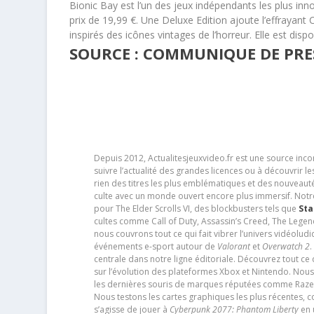
Bionic Bay
est l’un des jeux indépendants les plus inn
prix de 19,99 €. Une Deluxe Edition ajoute l’effrayant
inspirés des icônes vintages de l’horreur. Elle est dispo
SOURCE : COMMUNIQUE DE PRE
Depuis 2012, Actualitesjeuxvideo.fr est une source in
suivre l’actualité des grandes licences ou à découvrir 
rien des titres les plus emblématiques et des nouveaut
culte avec un monde ouvert encore plus immersif. Notr
pour The Elder Scrolls VI, des blockbusters tels que
Sta
cultes comme Call of Duty, Assassin’s Creed, The Legen
nous couvrons tout ce qui fait vibrer l’univers vidéol
événements e-sport autour de
Valorant
et
Overwatch 2
.
centrale dans notre ligne éditoriale. Découvrez tout ce
sur l’évolution des plateformes Xbox et Nintendo. Nou
les dernières souris de marques réputées comme Razer e
Nous testons les cartes graphiques les plus récentes,
s’agisse de jouer à
Cyberpunk 2077: Phantom Liberty
en u