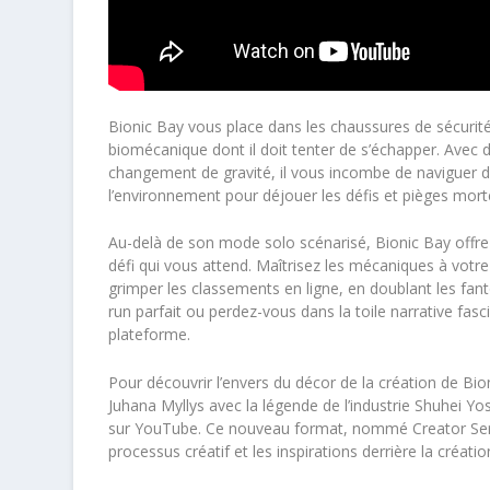
Bionic Bay
vous place dans les chaussures de sécurit
biomécanique dont il doit tenter de s’échapper. Avec 
changement de gravité, il vous incombe de naviguer d
l’environnement pour déjouer les défis et pièges morte
Au-delà de son mode solo scénarisé,
Bionic Bay
offr
défi qui vous attend. Maîtrisez les mécaniques à vot
grimper les classements en ligne, en doublant les f
run parfait ou perdez-vous dans la toile narrative fasc
plateforme.
Pour découvrir l’envers du décor de la création de
Bio
Juhana Myllys avec la légende de l’industrie Shuhei Y
sur YouTube. Ce nouveau format, nommé Creator Seri
processus créatif et les inspirations derrière la créati