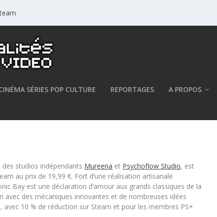
 Steam
CINÉMA SÉRIES POP CULTURE
REPORTAGES
A PROPOS
r PS5 et PC
ant des studios indépendants
Mureena
et
Psychoflow Studio
, est
team au prix de 19,99 €. Fort d’une réalisation artisanale
onic Bay
est une déclaration d’amour aux grands classiques de la
ion avec des mécaniques innovantes et de nombreuses idées
n 5, avec 10 % de réduction sur Steam et pour les membres PS+