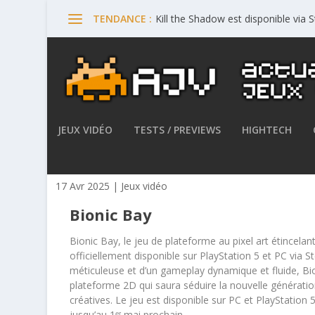
Kill the Shadow est disponible via
TENDANCE :
JEUX VIDÉO
TESTS / PREVIEWS
HIGHTECH
Bionic Bay est disponible su
17 Avr 2025
|
Jeux vidéo
Bionic Bay
Bionic Bay
, le jeu de plateforme au pixel art étincel
officiellement disponible sur PlayStation 5 et PC via S
méticuleuse et d’un gameplay dynamique et fluide,
Bi
plateforme 2D qui saura séduire la nouvelle générat
créatives. Le jeu est disponible sur PC et PlayStatio
jusqu’au
1ᵉʳ mai prochain
.