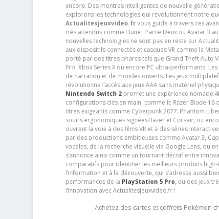
encore. Des montres intelligentes de nouvelle génératio
explorons les technologies qui révolutionnent notre q
Actualitesjeuxvideo.fr
vous guide à travers ces avan
très attendus comme Dune : Partie Deux ou Avatar 3 a
nouvelles technologies ne sont pas en reste sur Actuali
aux dispositifs connectés et casques VR comme le Meta
porté par des titres phares tels que Grand Theft Auto
Pro, Xbox Series X ou encore PC ultra-performants. L
de narration et de mondes ouverts. Les jeux multiplatef
révolutionne l’accès aux jeux AAA sans matériel physiqu
Nintendo Switch 2
promet une expérience nomade 4K e
configurations clés en main, comme le Razer Blade 16 
titres exigeants comme Cyberpunk 2077: Phantom Libert
souris ergonomiques signées Razer et Corsair, ou encor
ouvrant la voie à des films VR et à des séries interact
par des productions ambitieuses comme Avatar 3, Capt
vocales, de la recherche visuelle via Google Lens, ou 
s’annonce ainsi comme un tournant décisif entre innov
comparatifs pour identifier les meilleurs produits high-t
l’information et à la découverte, qui s’adresse aussi b
performances de la
PlayStation 5 Pro
, ou des jeux t
l’innovation avec Actualitesjeuxvideo.fr !
Achetez des cartes et coffrets Pokémon 