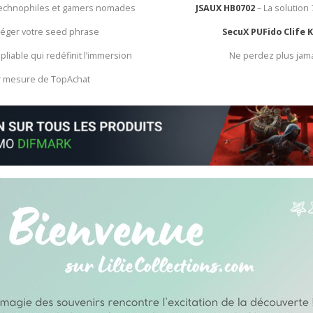
 technophiles et gamers nomades
JSAUX HB0702
– La solution
otéger votre seed phrase
SecuX PUFido Clife 
 pliable qui redéfinit l’immersion
Ne perdez plus jam
ur mesure de TopAchat