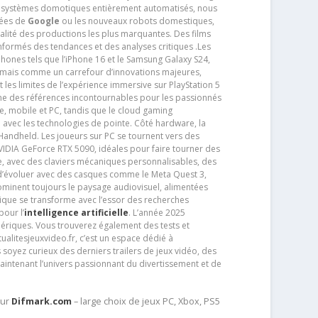
s systèmes domotiques entièrement automatisés, nous
tées de
Google
ou les nouveaux robots domestiques,
alité des productions les plus marquantes. Des films
nformés des tendances et des analyses critiques .Les
phones tels que l’iPhone 16 et le Samsung Galaxy S24,
jamais comme un carrefour d’innovations majeures,
t les limites de l’expérience immersive sur PlayStation 5
e des références incontournables pour les passionnés
e, mobile et PC, tandis que le cloud gaming
e avec les technologies de pointe. Côté hardware, la
andheld. Les joueurs sur PC se tournent vers des
IDIA GeForce RTX 5090, idéales pour faire tourner des
e, avec des claviers mécaniques personnalisables, des
e d’évoluer avec des casques comme le Meta Quest 3,
dominent toujours le paysage audiovisuel, alimentées
que se transforme avec l’essor des recherches
our l’
intelligence artificielle
. L’année 2025
ériques. Vous trouverez également des tests et
tualitesjeuxvideo.fr, c’est un espace dédié à
soyez curieux des derniers trailers de jeux vidéo, des
aintenant l’univers passionnant du divertissement et de
sur
Difmark.com
– large choix de jeux PC, Xbox, PS5