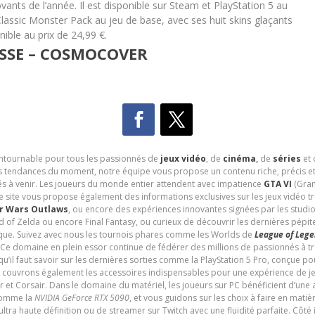
ovants de l’année. Il est disponible sur Steam et PlayStation 5 au
 Classic Monster Pack au jeu de base, avec ses huit skins glaçants
nible au prix de 24,99 €.
SSE – COSMOCOVER
contournable pour tous les passionnés de
jeux vidéo
, de
cinéma
,
de
séries
et 
les tendances du moment, notre équipe vous propose un contenu riche, précis et
és à venir. Les joueurs du monde entier attendent avec impatience
GTA VI
(Gran
e site vous propose également des informations exclusives sur les jeux vidéo 
r Wars Outlaws
, ou encore des expériences innovantes signées par les studi
d of Zelda ou encore Final Fantasy, ou curieux de découvrir les dernières pépit
udique. Suivez avec nous les tournois phares comme les Worlds de
League of Leg
 Ce domaine en plein essor continue de fédérer des millions de passionnés à 
 qu’il faut savoir sur les dernières sorties comme la PlayStation 5 Pro, conçue 
s couvrons également les accessoires indispensables pour une expérience de je
t Corsair. Dans le domaine du matériel, les joueurs sur PC bénéficient d’une a
 comme la
NVIDIA GeForce RTX 5090
, et vous guidons sur les choix à faire en mati
ltra haute définition ou de streamer sur Twitch avec une fluidité parfaite. Côté