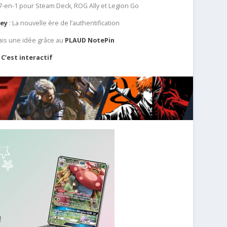
 7-en-1 pour Steam Deck, ROG Ally et Legion Go
Key
: La nouvelle ère de l’authentification
ais une idée grâce au
PLAUD NotePin
C’est interactif