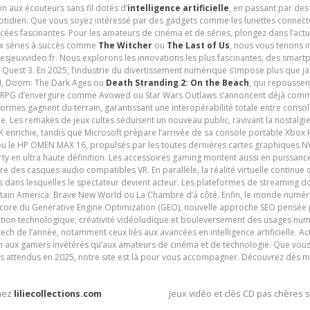
n aux écouteurs sans fil dotés d’
intelligence artificielle
, en passant par de
uotidien. Que vous soyez intéressé par des gadgets comme les lunettes connec
cées fascinantes. Pour les amateurs de cinéma et de séries, plongez dans l’actu
ux séries à succès comme
The Witcher
ou
The Last of Us
, nous vous tenons i
tesjeuxvideo.fr. Nous explorons les innovations les plus fascinantes, des smart
 Quest 3. En 2025, l’industrie du divertissement numérique s’impose plus que 
 VI, Doom: The Dark Ages ou
Death Stranding 2: On the Beach
, qui repoussen
es RPG d’envergure comme Avowed ou Star Wars Outlaws s’annoncent déjà comm
ormes gagnent du terrain, garantissant une interopérabilité totale entre consol
e. Les remakes de jeux cultes séduisent un nouveau public, ravivant la nostalgi
nrichie, tandis que Microsoft prépare l’arrivée de sa console portable Xbox H
ou le HP OMEN MAX 16, propulsés par les toutes dernières cartes graphiques NV
y en ultra haute définition. Les accessoires gaming montent aussi en puissanc
e des casques audio compatibles VR. En parallèle, la réalité virtuelle continu
ives dans lesquelles le spectateur devient acteur. Les plateformes de streaming 
ain America: Brave New World ou La Chambre d’à côté. Enfin, le monde numéri
encore du Generative Engine Optimization (GEO), nouvelle approche SEO pensée p
ation technologique, créativité vidéoludique et bouleversement des usages num
ech de l’année, notamment ceux liés aux avancées en intelligence artificielle. Ac
ien aux gamers invétérés qu’aux amateurs de cinéma et de technologie. Que vous 
rès attendus en 2025, notre site est là pour vous accompagner. Découvrez dès m
chez
liliecollections.com
Jeux vidéo et clés CD pas chères 