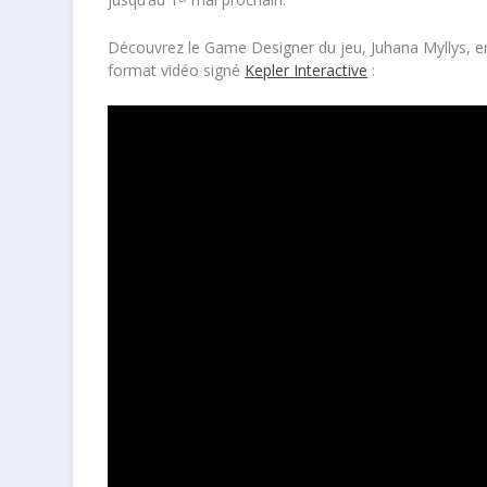
Découvrez le Game Designer du jeu,
Juhana Myllys
, 
format vidéo signé
Kepler Interactive
: