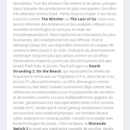
fascinantes. Pour les amateurs de cinéma et de séries, plongez
dans l’actualité des productions les plus marquantes. Des films
très attendus comme Dune : Partie Deux ou Avatar 3 aux séries
à succès comme
The Witcher
ou
The Last of Us
, nous vous
tenons informés des tendances et des analyses critiques .Les
nouvelles technologies ne sont pas en reste sur
Actualitesjeuxvideo.fr. Nous explorons les innovations les plus
fascinantes, des smartphones tels que l’iPhone 16 et le
Samsung Galaxy S24, aux dispositifs connectés et casques VR
comme le Meta Quest 3. En 2025, l’industrie du divertissement
numérique s’impose plus que jamais comme un carrefour
d’innovations majeures, porté par des titres phares tels que
Grand Theft Auto VI, Doom: The Dark Ages ou
Death
Stranding 2: On the Beach
, qui repoussent les limites de
l’expérience immersive sur PlayStation 5 Pro, Xbox Series X ou
encore PC ultra-performants. Les RPG d’envergure comme
Avowed ou Star Wars Outlaws s’annoncent déjà comme des
références incontournables pour les passionnés de narration
et de mondes ouverts. Les jeux multiplateformes gagnent du
terrain, garantissant une interopérabilité totale entre console,
mobile et PC, tandis que le cloud gaming révolutionne l’accès
aux jeux AAA sans matériel physique. Les remakes de jeux
cultes séduisent un nouveau public, ravivant la nostalgie avec
les technologies de pointe. Côté hardware, la
Nintendo
Switch 2
promet une expérience nomade 4K enrichie, tandis