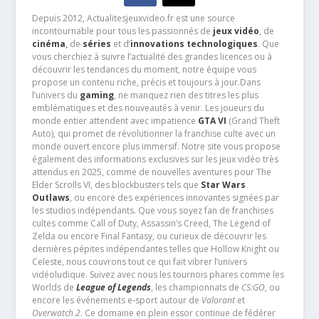
Depuis 2012, Actualitesjeuxvideo.fr est une source
incontournable pour tous les passionnés de
jeux vidéo
, de
cinéma
,
de
séries
et d’
innovations technologiques
. Que
vous cherchiez à suivre l’actualité des grandes licences ou à
découvrir les tendances du moment, notre équipe vous
propose un contenu riche, précis et toujours à jour.Dans
l’univers du
gaming
, ne manquez rien des titres les plus
emblématiques et des nouveautés à venir. Les joueurs du
monde entier attendent avec impatience
GTA VI
(Grand Theft
Auto), qui promet de révolutionner la franchise culte avec un
monde ouvert encore plus immersif. Notre site vous propose
également des informations exclusives sur les jeux vidéo très
attendus en 2025, comme de nouvelles aventures pour The
Elder Scrolls VI, des blockbusters tels que
Star Wars
Outlaws
, ou encore des expériences innovantes signées par
les studios indépendants. Que vous soyez fan de franchises
cultes comme Call of Duty, Assassin’s Creed, The Legend of
Zelda ou encore Final Fantasy, ou curieux de découvrir les
dernières pépites indépendantes telles que Hollow Knight ou
Celeste, nous couvrons tout ce qui fait vibrer l’univers
vidéoludique. Suivez avec nous les tournois phares comme les
Worlds de
League of Legends
, les championnats de
CS:GO
, ou
encore les événements e-sport autour de
Valorant
et
Overwatch 2
. Ce domaine en plein essor continue de fédérer