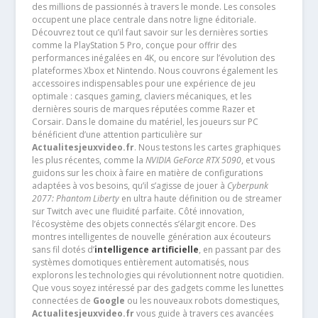
des millions de passionnés à travers le monde. Les consoles
occupent une place centrale dans notre ligne éditoriale.
Découvrez tout ce qu’il faut savoir sur les dernières sorties
comme la PlayStation 5 Pro, conçue pour offrir des
performances inégalées en 4K, ou encore sur l’évolution des
plateformes Xbox et Nintendo. Nous couvrons également les
accessoires indispensables pour une expérience de jeu
optimale : casques gaming, claviers mécaniques, et les
dernières souris de marques réputées comme Razer et
Corsair. Dans le domaine du matériel, les joueurs sur PC
bénéficient d’une attention particulière sur
Actualitesjeuxvideo.fr
. Nous testons les cartes graphiques
les plus récentes, comme la
NVIDIA GeForce RTX 5090
, et vous
guidons sur les choix à faire en matière de configurations
adaptées à vos besoins, qu’il s’agisse de jouer à
Cyberpunk
2077: Phantom Liberty
en ultra haute définition ou de streamer
sur Twitch avec une fluidité parfaite. Côté innovation,
l’écosystème des objets connectés s’élargit encore. Des
montres intelligentes de nouvelle génération aux écouteurs
sans fil dotés d’
intelligence artificielle
, en passant par des
systèmes domotiques entièrement automatisés, nous
explorons les technologies qui révolutionnent notre quotidien.
Que vous soyez intéressé par des gadgets comme les lunettes
connectées de
Google
ou les nouveaux robots domestiques,
Actualitesjeuxvideo.fr
vous guide à travers ces avancées