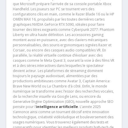
que Microsoft prépare l’arrivée de sa console portable Xbox
Handheld. Les joueurs sur PC se tournent vers des
configurations clés en main, comme le Razer Blade 16 ou le HP
OMEN MAX 16, propulsés par les toutes dernières cartes
graphiques NVIDIA GeForce RTX 5090, idéales pour faire
tourner des titres exigeants comme Cyberpunk 2077: Phantom
Liberty en ultra haute définition. Les accessoires gaming
montent aussi en puissance, avec des claviers mécaniques
personnalisables, des souris ergonomiques signées Razer et
Corsair, ou encore des casques audio compatibles VR. En
parallèle, la réalité virtuelle continue d’évoluer avec des
casques comme le Meta Quest 3, ouvrant la voie à des films VR
et à des séries interactives dans lesquelles le spectateur
devient acteur. Les plateformes de streaming dominent
toujours le paysage audiovisuel, alimentées par des
productions ambitieuses comme Avatar 3, Captain America:
Brave New World ou La Chambre d’à côté. Enfin, le monde
numérique se transforme avec l’essor des recherches vocales,
de la recherche visuelle via Google Lens, ou encore du
Generative Engine Optimization (GEO), nouvelle approche SEO
pensée pour l’
intelligence artificielle
. L’année 2025
s’annonce ainsi comme un tournant décisif entre innovation
technologique, créativité vidéoludique et bouleversement des
usages numériques. Vous trouverez également des tests et
comparatifs pour identifier les meilleurs produits high-tech de