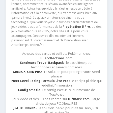
l’année, notamment ceux liés aux avancées en intelligence
artificielle. Actualitesjeuxvideo.fr, c’est un espace dédié à
l’information et à la découverte, qui s’adresse aussi bien aux
gamers invétérés qu’aux amateurs de cinéma et de
technologie. Que vous soyez curieux des derniers trailers de
jeux vidéo, des performances de la
PlayStation 5 Pro
, ou des
jeux très attendus en 2025, notre site est là pour vous
accompagner. Découvrez dès maintenant l’univers
passionnant du divertissement et de l’innovation avec
Actualitesjeuxvideo.fr !
Achetez des cartes et coffrets Pokémon chez
liliecollections.com
Sandmarc Travel Backpack
: le sac ultime pour
technophiles et gamers nomades
SecuX X-SEED PRO
: La solution pour protéger votre seed
phrase
Next Level Racing Formula Lite Pro
: Le cockpit pliable qui
redéfinit l’immersion
Configomatic
: Le configurateur PC sur mesure de
TopAchat
Jeux vidéo et clés CD pas chères sur
Difmark.com
– large
choix de jeux PC, Xbox, PS5
JSAUX HB0702
– La solution 7-en-1 pour Steam Deck, ROG
Ally et Legion Go