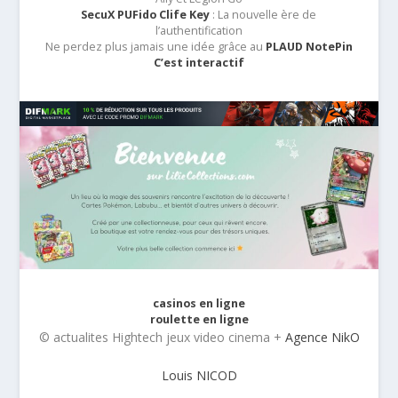
SecuX PUFido Clife Key
: La nouvelle ère de
l’authentification
Ne perdez plus jamais une idée grâce au
PLAUD NotePin
C’est interactif
casinos en ligne
roulette en ligne
© actualites Hightech jeux video cinema +
Agence NikO
Louis NICOD