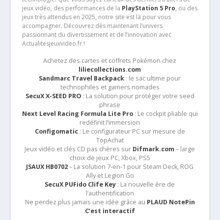
jeux vidéo, des performances de la
PlayStation 5 Pro
, ou des
jeux très attendus en 2025, notre site est là pour vous
accompagner. Découvrez dès maintenant l’univers
passionnant du divertissement et de l’innovation avec
Actualitesjeuxvideo.fr !
Achetez des cartes et coffrets Pokémon chez
liliecollections.com
Sandmarc Travel Backpack
: le sac ultime pour
technophiles et gamers nomades
SecuX X-SEED PRO
: La solution pour protéger votre seed
phrase
Next Level Racing Formula Lite Pro
: Le cockpit pliable qui
redéfinit l’immersion
Configomatic
: Le configurateur PC sur mesure de
TopAchat
Jeux vidéo et clés CD pas chères sur
Difmark.com
– large
choix de jeux PC, Xbox, PS5
JSAUX HB0702
– La solution 7-en-1 pour Steam Deck, ROG
Ally et Legion Go
SecuX PUFido Clife Key
: La nouvelle ère de
l’authentification
Ne perdez plus jamais une idée grâce au
PLAUD NotePin
C’est interactif