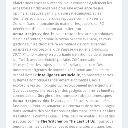
plateformes Xbox et Nintendo. Nous couvrons également les
accessoires indispensables pour une expérience de jeu
optimale : casques gaming, claviers mécaniques, et les
dernières souris de marques réputées comme Razer et
Corsair. Dans le domaine du matériel, les joueurs sur PC
bénéficient d’une attention particulière sur
Actualitesjeuxvideo.fr
. Nous testons les cartes graphiques
les plus récentes, comme la
NVIDIA GeForce RTX 5090
, et vous
guidons sur les choix à faire en matière de configurations
adaptées à vos besoins, qu’il s’agisse de jouer à
Cyberpunk
2077: Phantom Liberty
en ultra haute définition ou de streamer
sur Twitch avec une fluidité parfaite. Côté innovation,
l’écosystème des objets connectés s’élargit encore. Des
montres intelligentes de nouvelle génération aux écouteurs
sans fil dotés d’
intelligence artificielle
, en passant par des
systèmes domotiques entièrement automatisés, nous
explorons les technologies qui révolutionnent notre quotidien.
Que vous soyez intéressé par des gadgets comme les lunettes
connectées de
Google
ou les nouveaux robots domestiques,
Actualitesjeuxvideo.fr
vous guide à travers ces avancées
fascinantes. Pour les amateurs de cinéma et de séries, plongez
dans l’actualité des productions les plus marquantes. Des films
très attendus comme Dune : Partie Deux ou Avatar 3 aux séries
à succès comme
The Witcher
ou
The Last of Us
, nous vous
tenons informés des tendances et des analyses critiques .Les