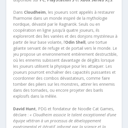
Dans
Cloudheim
, les joueurs sont appelés à restaurer
l’harmonie dans un monde inspiré de la mythologie
nordique, dévasté par le Ragnarök. Seuls ou en
coopération en ligne jusqu’à quatre joueurs, ils
exploreront des îles variées et des donjons mystérieux à
partir de leur base volante, l’
Odin Shell
, une tortue
géante servant de refuge et de portail vers le monde. Le
jeu propose un environnement entièrement destructible,
où les ennemis subissent davantage de dégâts lorsque
les joueurs utilisent la physique pour les attaquer. Les
joueurs pourront enchaîner des capacités puissantes et
coordonner des combos dévastateurs, comme faire
tomber des piliers sur les monstres, attirer les ennemis
dans des tornades, ou encore projeter des barils
explosifs dans la mêlée.
David Hunt
, PDG et fondateur de Noodle Cat Games,
déclare :
« Cloudheim associe le talent exceptionnel d’une
équipe vétéran à un processus de développement
expérimental et itératif, informé par la science et la