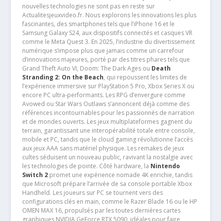
nouvelles technologies ne sont pas en reste sur
Actualitesjeuxvideo.fr. Nous explorons les innovations les plus
fascinantes, des smartphones tels que l’iPhone 16 et le
Samsung Galaxy S24, aux dispositifs connectés et casques VR
comme le Meta Quest 3. En 2025, l’industrie du divertissement
numérique s’impose plus que jamais comme un carrefour
d’innovations majeures, porté par des titres phares tels que
Grand Theft Auto VI, Doom: The Dark Ages ou
Death
Stranding 2: On the Beach
, qui repoussent les limites de
l’expérience immersive sur PlayStation 5 Pro, Xbox Series X ou
encore PC ultra-performants. Les RPG d’envergure comme
Avowed ou Star Wars Outlaws s’annoncent déjà comme des
références incontournables pour les passionnés de narration
et de mondes ouverts. Les jeux multiplateformes gagnent du
terrain, garantissant une interopérabilité totale entre console,
mobile et PC, tandis que le cloud gaming révolutionne l’accès
aux jeux AAA sans matériel physique. Les remakes de jeux
cultes séduisent un nouveau public, ravivant la nostalgie avec
les technologies de pointe. Côté hardware, la
Nintendo
Switch 2
promet une expérience nomade 4K enrichie, tandis
que Microsoft prépare l’arrivée de sa console portable Xbox
Handheld. Les joueurs sur PC se tournent vers des
configurations clés en main, comme le Razer Blade 16 ou le HP
OMEN MAX 16, propulsés par les toutes dernières cartes
graphiques NVIDIA GeForce RTX 5090, idéales pour faire