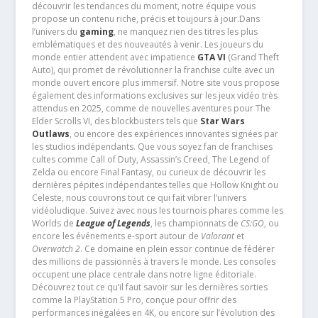
découvrir les tendances du moment, notre équipe vous
propose un contenu riche, précis et toujours à jour.Dans
l’univers du
gaming
, ne manquez rien des titres les plus
emblématiques et des nouveautés à venir. Les joueurs du
monde entier attendent avec impatience
GTA VI
(Grand Theft
Auto), qui promet de révolutionner la franchise culte avec un
monde ouvert encore plus immersif. Notre site vous propose
également des informations exclusives sur les jeux vidéo très
attendus en 2025, comme de nouvelles aventures pour The
Elder Scrolls VI, des blockbusters tels que
Star Wars
Outlaws
, ou encore des expériences innovantes signées par
les studios indépendants. Que vous soyez fan de franchises
cultes comme Call of Duty, Assassin’s Creed, The Legend of
Zelda ou encore Final Fantasy, ou curieux de découvrir les
dernières pépites indépendantes telles que Hollow Knight ou
Celeste, nous couvrons tout ce qui fait vibrer l’univers
vidéoludique. Suivez avec nous les tournois phares comme les
Worlds de
League of Legends
, les championnats de
CS:GO
, ou
encore les événements e-sport autour de
Valorant
et
Overwatch 2
. Ce domaine en plein essor continue de fédérer
des millions de passionnés à travers le monde. Les consoles
occupent une place centrale dans notre ligne éditoriale.
Découvrez tout ce qu’il faut savoir sur les dernières sorties
comme la PlayStation 5 Pro, conçue pour offrir des
performances inégalées en 4K, ou encore sur l’évolution des