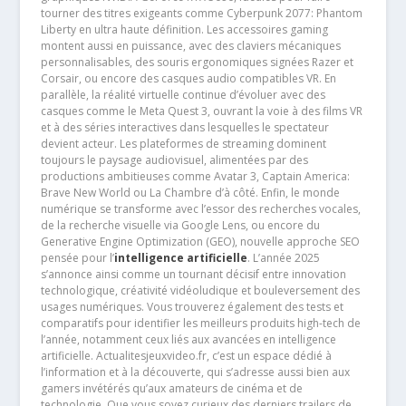
tourner des titres exigeants comme Cyberpunk 2077: Phantom
Liberty en ultra haute définition. Les accessoires gaming
montent aussi en puissance, avec des claviers mécaniques
personnalisables, des souris ergonomiques signées Razer et
Corsair, ou encore des casques audio compatibles VR. En
parallèle, la réalité virtuelle continue d’évoluer avec des
casques comme le Meta Quest 3, ouvrant la voie à des films VR
et à des séries interactives dans lesquelles le spectateur
devient acteur. Les plateformes de streaming dominent
toujours le paysage audiovisuel, alimentées par des
productions ambitieuses comme Avatar 3, Captain America:
Brave New World ou La Chambre d’à côté. Enfin, le monde
numérique se transforme avec l’essor des recherches vocales,
de la recherche visuelle via Google Lens, ou encore du
Generative Engine Optimization (GEO), nouvelle approche SEO
pensée pour l’
intelligence artificielle
. L’année 2025
s’annonce ainsi comme un tournant décisif entre innovation
technologique, créativité vidéoludique et bouleversement des
usages numériques. Vous trouverez également des tests et
comparatifs pour identifier les meilleurs produits high-tech de
l’année, notamment ceux liés aux avancées en intelligence
artificielle. Actualitesjeuxvideo.fr, c’est un espace dédié à
l’information et à la découverte, qui s’adresse aussi bien aux
gamers invétérés qu’aux amateurs de cinéma et de
technologie. Que vous soyez curieux des derniers trailers de