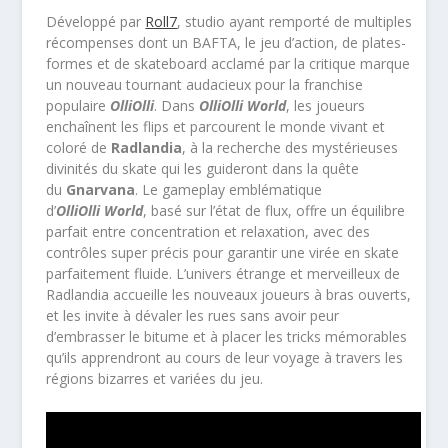
Développé par
Roll7
, studio ayant remporté de multiples
récompenses dont un BAFTA, le jeu d’action, de plates-
formes et de skateboard acclamé par la critique marque
un nouveau tournant audacieux pour la franchise
populaire
OlliOlli
. Dans
OlliOlli World
, les joueurs
enchaînent les flips et parcourent le monde vivant et
coloré de
Radlandia
, à la recherche des mystérieuses
divinités du skate qui les guideront dans la quête
du
Gnarvana
. Le gameplay emblématique
d’
OlliOlli World
, basé sur l’état de flux, offre un équilibre
parfait entre concentration et relaxation, avec des
contrôles super précis pour garantir une virée en skate
parfaitement fluide. L’univers étrange et merveilleux de
Radlandia accueille les nouveaux joueurs à bras ouverts,
et les invite à dévaler les rues sans avoir peur
d’embrasser le bitume et à placer les tricks mémorables
qu’ils apprendront au cours de leur voyage à travers les
régions bizarres et variées du jeu.