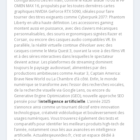
configurations clés en main, comme le Razer Blade 16 ou le HP
OMEN MAX 16, propulsés par les toutes dernières cartes
graphiques NVIDIA GeForce RTX 5090, idéales pour faire
tourner des titres exigeants comme Cyberpunk 2077: Phantom
Liberty en ultra haute définition. Les accessoires gaming
montent aussi en puissance, avec des claviers mécaniques
personnalisables, des souris ergonomiques signées Razer et
Corsair, ou encore des casques audio compatibles VR. En
parallèle, la réalité virtuelle continue d’évoluer avec des
casques comme le Meta Quest 3, ouvrant la voie à des films VR
et à des séries interactives dans lesquelles le spectateur
devient acteur. Les plateformes de streaming dominent
toujours le paysage audiovisuel, alimentées par des
productions ambitieuses comme Avatar 3, Captain America:
Brave New World ou La Chambre d’à côté. Enfin, le monde
numérique se transforme avec l’essor des recherches vocales,
de la recherche visuelle via Google Lens, ou encore du
Generative Engine Optimization (GEO), nouvelle approche SEO
pensée pour l’
intelligence artificielle
. L’année 2025
s’annonce ainsi comme un tournant décisif entre innovation
technologique, créativité vidéoludique et bouleversement des
usages numériques. Vous trouverez également des tests et
comparatifs pour identifier les meilleurs produits high-tech de
l’année, notamment ceux liés aux avancées en intelligence
artificielle. Actualitesjeuxvideo.fr, c’est un espace dédié à