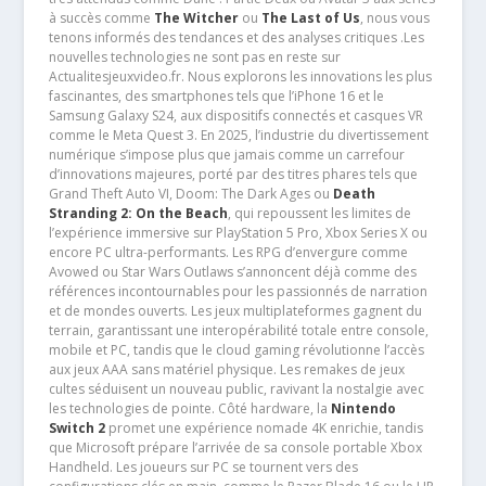
à succès comme
The Witcher
ou
The Last of Us
, nous vous
tenons informés des tendances et des analyses critiques .Les
nouvelles technologies ne sont pas en reste sur
Actualitesjeuxvideo.fr. Nous explorons les innovations les plus
fascinantes, des smartphones tels que l’iPhone 16 et le
Samsung Galaxy S24, aux dispositifs connectés et casques VR
comme le Meta Quest 3. En 2025, l’industrie du divertissement
numérique s’impose plus que jamais comme un carrefour
d’innovations majeures, porté par des titres phares tels que
Grand Theft Auto VI, Doom: The Dark Ages ou
Death
Stranding 2: On the Beach
, qui repoussent les limites de
l’expérience immersive sur PlayStation 5 Pro, Xbox Series X ou
encore PC ultra-performants. Les RPG d’envergure comme
Avowed ou Star Wars Outlaws s’annoncent déjà comme des
références incontournables pour les passionnés de narration
et de mondes ouverts. Les jeux multiplateformes gagnent du
terrain, garantissant une interopérabilité totale entre console,
mobile et PC, tandis que le cloud gaming révolutionne l’accès
aux jeux AAA sans matériel physique. Les remakes de jeux
cultes séduisent un nouveau public, ravivant la nostalgie avec
les technologies de pointe. Côté hardware, la
Nintendo
Switch 2
promet une expérience nomade 4K enrichie, tandis
que Microsoft prépare l’arrivée de sa console portable Xbox
Handheld. Les joueurs sur PC se tournent vers des