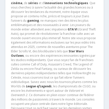
cinéma
,
de
séries
et d’
innovations technologiques
. Que
vous cherchiez à suivre l’actualité des grandes licences ou à
découvrir les tendances du moment, notre équipe vous
propose un contenu riche, précis et toujours à jour.Dans
l’univers du
gaming
, ne manquez rien des titres les plus
emblématiques et des nouveautés à venir. Les joueurs du
monde entier attendent avec impatience
GTA VI
(Grand Theft
Auto), qui promet de révolutionner la franchise culte avec un
monde ouvert encore plus immersif. Notre site vous propose
également des informations exclusives sur les jeux vidéo très
attendus en 2025, comme de nouvelles aventures pour The
Elder Scrolls VI, des blockbusters tels que
Star Wars
Outlaws
, ou encore des expériences innovantes signées par
les studios indépendants. Que vous soyez fan de franchises
cultes comme Call of Duty, Assassin’s Creed, The Legend of
Zelda ou encore Final Fantasy, ou curieux de découvrir les
dernières pépites indépendantes telles que Hollow Knight ou
Celeste, nous couvrons tout ce qui fait vibrer l’univers
vidéoludique. Suivez avec nous les tournois phares comme les
Worlds de
League of Legends
, les championnats de
CS:GO
, ou
encore les événements e-sport autour de
Valorant
et
Overwatch 2
. Ce domaine en plein essor continue de fédérer
des millions de passionnés à travers le monde. Les consoles
occupent une place centrale dans notre ligne éditoriale.
Découvrez tout ce qu’il faut savoir sur les dernières sorties