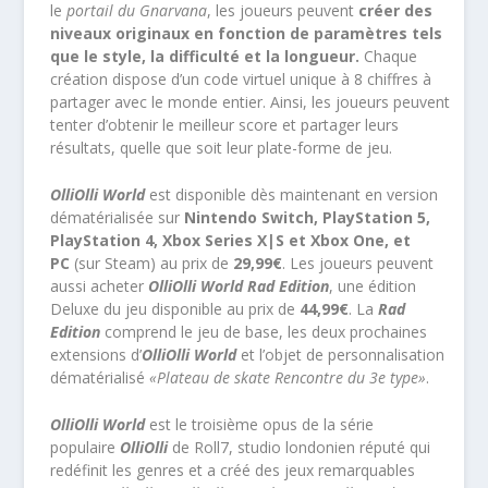
le
portail du Gnarvana
, les joueurs peuvent
créer des
niveaux originaux en fonction de paramètres tels
que le style, la difficulté et la longueur.
Chaque
création dispose d’un code virtuel unique à 8 chiffres à
partager avec le monde entier. Ainsi, les joueurs peuvent
tenter d’obtenir le meilleur score et partager leurs
résultats, quelle que soit leur plate-forme de jeu.
OlliOlli World
est disponible dès maintenant en version
dématérialisée sur
Nintendo Switch, PlayStation 5,
PlayStation 4, Xbox Series X|S et Xbox One, et
PC
(sur Steam) au prix de
29,99€
. Les joueurs peuvent
aussi acheter
OlliOlli World Rad Edition
, une édition
Deluxe du jeu disponible au prix de
44,99€
. La
Rad
Edition
comprend le jeu de base, les deux prochaines
extensions d’
OlliOlli World
et l’objet de personnalisation
dématérialisé
«Plateau de skate Rencontre du 3e type»
.
OlliOlli World
est le troisième opus de la série
populaire
OlliOlli
de Roll7, studio londonien réputé qui
redéfinit les genres et a créé des jeux remarquables