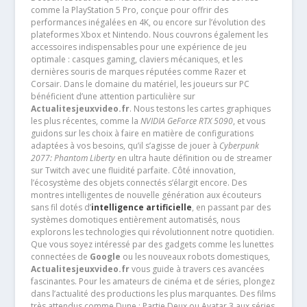
comme la PlayStation 5 Pro, conçue pour offrir des
performances inégalées en 4K, ou encore sur l’évolution des
plateformes Xbox et Nintendo. Nous couvrons également les
accessoires indispensables pour une expérience de jeu
optimale : casques gaming, claviers mécaniques, et les
dernières souris de marques réputées comme Razer et
Corsair. Dans le domaine du matériel, les joueurs sur PC
bénéficient d’une attention particulière sur
Actualitesjeuxvideo.fr
. Nous testons les cartes graphiques
les plus récentes, comme la
NVIDIA GeForce RTX 5090
, et vous
guidons sur les choix à faire en matière de configurations
adaptées à vos besoins, qu’il s’agisse de jouer à
Cyberpunk
2077: Phantom Liberty
en ultra haute définition ou de streamer
sur Twitch avec une fluidité parfaite. Côté innovation,
l’écosystème des objets connectés s’élargit encore. Des
montres intelligentes de nouvelle génération aux écouteurs
sans fil dotés d’
intelligence artificielle
, en passant par des
systèmes domotiques entièrement automatisés, nous
explorons les technologies qui révolutionnent notre quotidien.
Que vous soyez intéressé par des gadgets comme les lunettes
connectées de
Google
ou les nouveaux robots domestiques,
Actualitesjeuxvideo.fr
vous guide à travers ces avancées
fascinantes. Pour les amateurs de cinéma et de séries, plongez
dans l’actualité des productions les plus marquantes. Des films
très attendus comme Dune : Partie Deux ou Avatar 3 aux séries