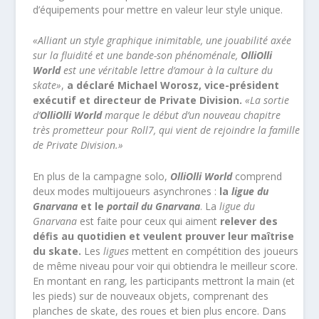
d’équipements pour mettre en valeur leur style unique.
«Alliant un style graphique inimitable, une jouabilité axée
sur la fluidité et une bande-son phénoménale,
OlliOlli
World
est une véritable lettre d’amour à la culture du
skate»
,
a déclaré Michael Worosz, vice-président
exécutif et directeur de Private Division.
«La sortie
d’
OlliOlli World
marque le début d’un nouveau chapitre
très prometteur pour Roll7, qui vient de rejoindre la famille
de Private Division.»
En plus de la campagne solo,
OlliOlli World
comprend
deux modes multijoueurs asynchrones :
la
ligue du
Gnarvana
et le
portail du Gnarvana
. La
ligue du
Gnarvana
est faite pour ceux qui aiment
relever des
défis au quotidien et veulent prouver leur maîtrise
du skate.
Les
ligues
mettent en compétition des joueurs
de même niveau pour voir qui obtiendra le meilleur score.
En montant en rang, les participants mettront la main (et
les pieds) sur de nouveaux objets, comprenant des
planches de skate, des roues et bien plus encore. Dans