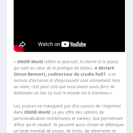
«
OlliOlli World
reflète la diversité, la liberté et le plaisir
qui sont au cœur de la pratique du skate»
,
a déclaré
Simon Bennett,
codirecteur du studio Roll7
.
«Les
notions d’inclusion et d’expressivité sont intimement liées
au skate, c’est pour cela que nous avons voulu faire de
Radlandia un lieu où tout le monde est le bienvenu.»
Les joueurs ne manquent pas d’occasions de s’exprimer
dans
OlliOlli World
. Le jeu offre des options de
personnalisation nombreuses et variées, leur permettant
d’être qui ils veulent. Ils peuvent aussi choisir et débloquer
un large éventail de poses, de tricks, de vêtements et