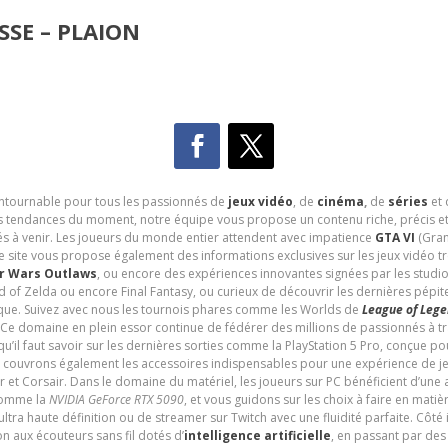
SE – PLAION
contournable pour tous les passionnés de
jeux vidéo
, de
cinéma
,
de
séries
et 
les tendances du moment, notre équipe vous propose un contenu riche, précis et
és à venir. Les joueurs du monde entier attendent avec impatience
GTA VI
(Gran
e site vous propose également des informations exclusives sur les jeux vidéo 
r Wars Outlaws
, ou encore des expériences innovantes signées par les studi
d of Zelda ou encore Final Fantasy, ou curieux de découvrir les dernières pépit
udique. Suivez avec nous les tournois phares comme les Worlds de
League of Leg
 Ce domaine en plein essor continue de fédérer des millions de passionnés à 
 qu’il faut savoir sur les dernières sorties comme la PlayStation 5 Pro, conçue 
s couvrons également les accessoires indispensables pour une expérience de je
t Corsair. Dans le domaine du matériel, les joueurs sur PC bénéficient d’une a
 comme la
NVIDIA GeForce RTX 5090
, et vous guidons sur les choix à faire en mati
ltra haute définition ou de streamer sur Twitch avec une fluidité parfaite. Côté
n aux écouteurs sans fil dotés d’
intelligence artificielle
, en passant par de