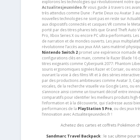
explorons les technologies qui révolutionnent notre q
Actualitesjeuxvideo.fr
vous guide à travers ces avan
très attendus comme Dune : Partie Deux ou Avatar 3 a
nouvelles technologies ne sont pas en reste sur Actuali
aux dispositifs connectés et casques VR comme le Meta
porté par des titres phares tels que Grand Theft Auto
Pro, Xbox Series X ou encore PC ultra-performants. L
de narration et de mondes ouverts. Les jeux multiplatef
révolutionne l’accès aux jeux AAA sans matériel physiqu
Nintendo Switch 2
promet une expérience nomade 4K e
configurations clés en main, comme le Razer Blade 16 
titres exigeants comme Cyberpunk 2077: Phantom Libert
souris ergonomiques signées Razer et Corsair, ou encor
ouvrant la voie à des films VR et à des séries interact
par des productions ambitieuses comme Avatar 3, Capt
vocales, de la recherche visuelle via Google Lens, ou 
s’annonce ainsi comme un tournant décisif entre innov
comparatifs pour identifier les meilleurs produits high-t
l’information et à la découverte, qui s’adresse aussi b
performances de la
PlayStation 5 Pro
, ou des jeux t
l’innovation avec Actualitesjeuxvideo.fr !
Achetez des cartes et coffrets Pokémon 
Sandmarc Travel Backpack
: le sac ultime pour