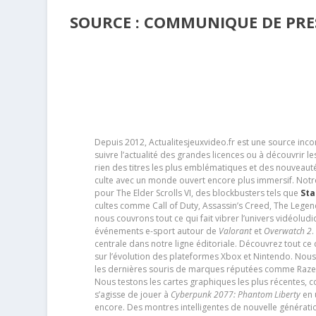
SOURCE : COMMUNIQUE DE PRES
Depuis 2012, Actualitesjeuxvideo.fr est une source in
suivre l’actualité des grandes licences ou à découvrir 
rien des titres les plus emblématiques et des nouveaut
culte avec un monde ouvert encore plus immersif. Notr
pour The Elder Scrolls VI, des blockbusters tels que
Sta
cultes comme Call of Duty, Assassin’s Creed, The Legen
nous couvrons tout ce qui fait vibrer l’univers vidéol
événements e-sport autour de
Valorant
et
Overwatch 2
.
centrale dans notre ligne éditoriale. Découvrez tout ce
sur l’évolution des plateformes Xbox et Nintendo. Nou
les dernières souris de marques réputées comme Razer e
Nous testons les cartes graphiques les plus récentes,
s’agisse de jouer à
Cyberpunk 2077: Phantom Liberty
en u
encore. Des montres intelligentes de nouvelle génératio