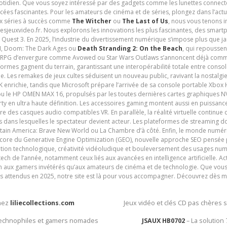
uotidien. Que vous soyez intéressé par des gadgets comme les lunettes connec
cées fascinantes. Pour les amateurs de cinéma et de séries, plongez dans l’actu
ux séries à succès comme
The Witcher
ou
The Last of Us
, nous vous tenons i
tesjeuxvideo.fr. Nous explorons les innovations les plus fascinantes, des smart
 Quest 3. En 2025, l’industrie du divertissement numérique s’impose plus que 
 VI, Doom: The Dark Ages ou
Death Stranding 2: On the Beach
, qui repoussen
es RPG d’envergure comme Avowed ou Star Wars Outlaws s’annoncent déjà comm
ormes gagnent du terrain, garantissant une interopérabilité totale entre consol
e. Les remakes de jeux cultes séduisent un nouveau public, ravivant la nostalgi
nrichie, tandis que Microsoft prépare l’arrivée de sa console portable Xbox H
ou le HP OMEN MAX 16, propulsés par les toutes dernières cartes graphiques NV
y en ultra haute définition. Les accessoires gaming montent aussi en puissanc
e des casques audio compatibles VR. En parallèle, la réalité virtuelle continu
ives dans lesquelles le spectateur devient acteur. Les plateformes de streaming 
ain America: Brave New World ou La Chambre d’à côté. Enfin, le monde numéri
encore du Generative Engine Optimization (GEO), nouvelle approche SEO pensée p
ation technologique, créativité vidéoludique et bouleversement des usages num
ech de l’année, notamment ceux liés aux avancées en intelligence artificielle. Ac
ien aux gamers invétérés qu’aux amateurs de cinéma et de technologie. Que vous 
rès attendus en 2025, notre site est là pour vous accompagner. Découvrez dès m
chez
liliecollections.com
Jeux vidéo et clés CD pas chères 
 technophiles et gamers nomades
JSAUX HB0702
– La solution