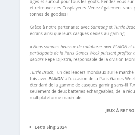
âges et surtout pour tous les goûts. Rendez-vous sur
et retrouver des Cosplayeurs. Venez également vous 
tonnes de goodies !
Grâce à notre partenariat avec
Samsung
et
Turtle Bea
écrans ainsi que leurs casques dédiés au gaming.
«
Nous sommes heureux de collaborer avec PLAION et de
participants de la Paris Games Week puissent profiter de
déclare
Pepe Dijkstra, responsable de la division Mon
Turtle Beach
, l’un des leaders mondiaux sur le marché
fois avec
PLAION
à l’occasion de la Paris Games Week
étendard de la gamme de casques gaming sans-fil
Tu
seulement de deux batteries échangeables, de la réduc
multiplateforme maximale.
JEUX À RETR
Let’s Sing 2024