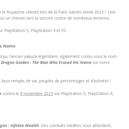
z le Royaume céleste lors de la Paris Games Week 2023 ! Une
ous un chemin vers la victoire contre de nombreux ennemis
.
r PlayStation 5, PlayStation 4 et PC.
is Name
ryu, l’ancien yakuza légendaire, également connu sous le nom
a Dragon Gaiden
: The Man Who Erased His Name
sur notre
ieux remplis de vie, peuplés de personnages et d’activités !
me
sortira le
9 novembre 2023
sur PlayStation 5, PlayStation 4,
agon
: Infinite Wealth
. Des combats inédites vous attendent,