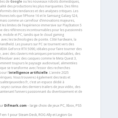
tées de
Google
ou les nouveaux robots domestiques,
alité des productions les plus marquantes. Des films
nformés des tendances et des analyses critiques .Les
phones tels que l’iPhone 16 et le Samsung Galaxy S24,
jamais comme un carrefour d’innovations majeures,
t les limites de l’expérience immersive sur PlayStation 5
e des références incontournables pour les passionnés
e, mobile et PC, tandis que le cloud gaming
e avec les technologies de pointe. Côté hardware, la
andheld. Les joueurs sur PC se tournent vers des
IDIA GeForce RTX 5090, idéales pour faire tourner des
e, avec des claviers mécaniques personnalisables, des
e d’évoluer avec des casques comme le Meta Quest 3,
dominent toujours le paysage audiovisuel, alimentées
que se transforme avec l’essor des recherches
our l’
intelligence artificielle
. L’année 2025
ériques. Vous trouverez également des tests et
tualitesjeuxvideo.fr, c’est un espace dédié à
soyez curieux des derniers trailers de jeux vidéo, des
aintenant l’univers passionnant du divertissement et de
sur
Difmark.com
– large choix de jeux PC, Xbox, PS5
 7-en-1 pour Steam Deck, ROG Ally et Legion Go