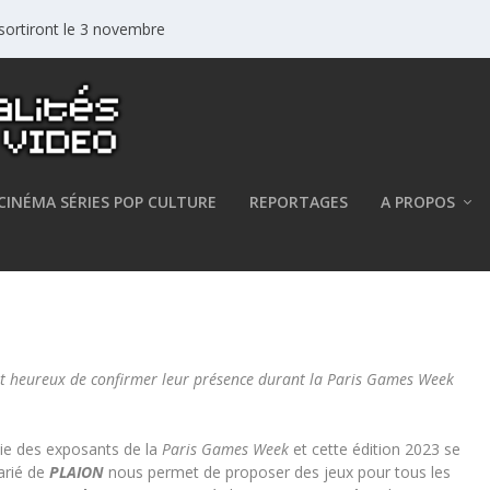
 sortiront le 3 novembre
CINÉMA SÉRIES POP CULTURE
REPORTAGES
A PROPOS
 pour la Paris Games Week 2023
t heureux de confirmer leur présence durant la Paris Games Week
tie des exposants de la
Paris Games Week
et cette édition 2023 se
varié de
PLAION
nous permet de proposer des jeux pour tous les