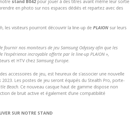
 notre
stand B042
pour jouer à des titres avant même leur sortie
prendre en photo sur nos espaces dédiés et repartez avec des
ch
, les visiteurs pourront découvrir la line-up de
PLAION
sur leurs
 fournir nos moniteurs de jeu Samsung Odyssey afin que les
 l’expérience incroyable offerte par le line-up PLAION »,
iteurs et HTV chez
Samsung Europe
.
 des accessoires de jeu, est heureux de s’associer une nouvelle
 2023. Les postes de jeu seront équipés du Stealth Pro, porte-
rtle Beach
. Ce nouveau casque haut de gamme dispose non
tion de bruit active et également d’une compatibilité
OUVER SUR NOTRE STAND