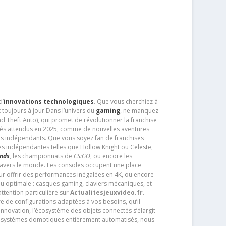
d’
innovations technologiques
. Que vous cherchiez à
 toujours à jour.Dans l’univers du
gaming
, ne manquez
d Theft Auto), qui promet de révolutionner la franchise
très attendus en 2025, comme de nouvelles aventures
os indépendants. Que vous soyez fan de franchises
es indépendantes telles que Hollow Knight ou Celeste,
ends
, les championnats de
CS:GO
, ou encore les
travers le monde. Les consoles occupent une place
pour offrir des performances inégalées en 4K, ou encore
u optimale : casques gaming, claviers mécaniques, et
ttention particulière sur
Actualitesjeuxvideo.fr
.
ère de configurations adaptées à vos besoins, qu’il
 innovation, l’écosystème des objets connectés s’élargit
s systèmes domotiques entièrement automatisés, nous