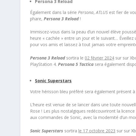
Persona 3 Reload
Également dans la série
Persona
,
ATLUS
est fier de v
phare,
Persona 3 Reload
!
Immiscez-vous dans la peau d’un nouvel élève poussé v
heure « cachée » entre un jour et le suivant… Éveillez
pour vos amis et laissez à tout jamais votre emprein
Persona 3 Reload
sortira le
02 février 2024
sur sur Xb
PlayStation 4.
Persona 5 Tactica
sera également dispo
Sonic Superstars
Votre hérisson bleu préféré sera également présent
L’heure est venue de se lancer dans une toute nouvell
Rose ! Les plus nostalgiques redécouvriront la licen
aux commandes de Sonic, avec la modernité d’un mo
Sonic Superstars
sortira
le 17 octobre 2023
sur sur Xb