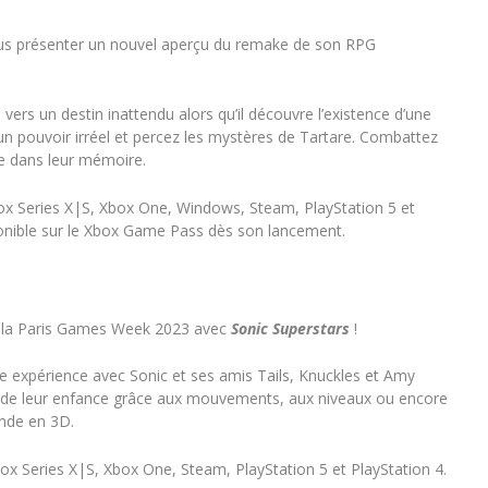
ous présenter un nouvel aperçu du remake de son RPG
ers un destin inattendu alors qu’il découvre l’existence d’une
 un pouvoir irréel et percez les mystères de Tartare. Combattez
te dans leur mémoire.
ox Series X|S, Xbox One, Windows, Steam, PlayStation 5 et
nible sur le Xbox Game Pass dès son lancement.
 à la Paris Games Week 2023 avec
Sonic Superstars
!
e expérience avec Sonic et ses amis Tails, Knuckles et Amy
ce de leur enfance grâce aux mouvements, aux niveaux ou encore
nde en 3D.
ox Series X|S, Xbox One, Steam, PlayStation 5 et PlayStation 4.