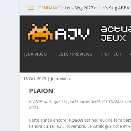
Let’s Sing 2027 et Let’s Sing ABBA
TENDANCE :
JEUX VIDÉO
TESTS / PREVIEWS
HIGHTECH
PLAION annonce son line-up
13 Oct 2023
|
Jeux vidéo
PLAION
PLAION ainsi que ses partenaires SEGA et CYGAMES son
2023.
Cette année encore,
PLAION
est heureux de faire par
tiendra du
1
er
au 5 novembre
. Le catalogue riche et 