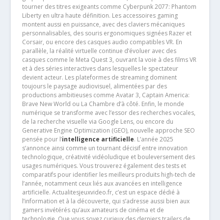
tourner des titres exigeants comme Cyberpunk 2077: Phantom
Liberty en ultra haute définition. Les accessoires gaming
montent aussi en puissance, avec des claviers mécaniques
personnalisables, des souris ergonomiques signées Razer et
Corsair, ou encore des casques audio compatibles VR. En
parallèle, la réalité virtuelle continue d’évoluer avec des
casques comme le Meta Quest 3, ouvrant la voie à des films VR
et à des séries interactives dans lesquelles le spectateur
devient acteur. Les plateformes de streaming dominent
toujours le paysage audiovisuel, alimentées par des
productions ambitieuses comme Avatar 3, Captain America:
Brave New World ou La Chambre d’à côté. Enfin, le monde
numérique se transforme avec l’essor des recherches vocales,
de la recherche visuelle via Google Lens, ou encore du
Generative Engine Optimization (GEO), nouvelle approche SEO
pensée pour l’
intelligence artificielle
. L’année 2025
s’annonce ainsi comme un tournant décisif entre innovation
technologique, créativité vidéoludique et bouleversement des
usages numériques. Vous trouverez également des tests et
comparatifs pour identifier les meilleurs produits high-tech de
l’année, notamment ceux liés aux avancées en intelligence
artificielle. Actualitesjeuxvideo.fr, c’est un espace dédié à
l’information et à la découverte, qui s’adresse aussi bien aux
gamers invétérés qu’aux amateurs de cinéma et de
technologie. Que vous soyez curieux des derniers trailers de