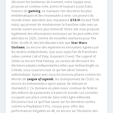
découvrir les tendances du moment, notre équipe vous
propose un contenu riche, précis et toujours à jour.Dans
l’univers du
gaming
, ne manquez rien des titres les plus
emblématiques et des nouveautés à venir. Les joueurs du
monde entier attendent avec impatience
GTA VI
(Grand Theft
Auto), qui promet de révolutionner la franchise culte avec un
monde ouvert encore plus immersif. Notre site vous propose
également des informations exclusives sur les jeux vidéo très
attendus en 2025, comme de nouvelles aventures pour The
Elder Scrolls VI, des blockbusters tels que
Star Wars
Outlaws
, ou encore des expériences innovantes signées par
les studios indépendants. Que vous soyez fan de franchises
cultes comme Call of Duty, Assassin’s Creed, The Legend of
Zelda ou encore Final Fantasy, ou curieux de découvrir les
dernières pépites indépendantes telles que Hollow Knight ou
Celeste, nous couvrons tout ce qui fait vibrer l’univers
vidéoludique. Suivez avec nous les tournois phares comme les
Worlds de
League of Legends
, les championnats de
CS:GO
, ou
encore les événements e-sport autour de
Valorant
et
Overwatch 2
. Ce domaine en plein essor continue de fédérer
des millions de passionnés à travers le monde. Les consoles
occupent une place centrale dans notre ligne éditoriale.
Découvrez tout ce qu’il faut savoir sur les dernières sorties
comme la PlayStation 5 Pro, conçue pour offrir des
performances inégalées en 4K, ou encore sur l’évolution des