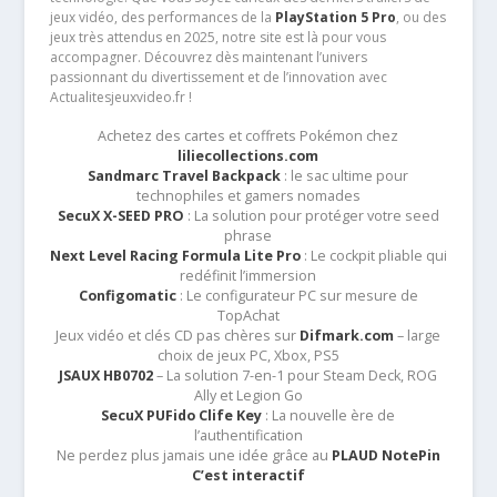
jeux vidéo, des performances de la
PlayStation 5 Pro
, ou des
jeux très attendus en 2025, notre site est là pour vous
accompagner. Découvrez dès maintenant l’univers
passionnant du divertissement et de l’innovation avec
Actualitesjeuxvideo.fr !
Achetez des cartes et coffrets Pokémon chez
liliecollections.com
Sandmarc Travel Backpack
: le sac ultime pour
technophiles et gamers nomades
SecuX X-SEED PRO
: La solution pour protéger votre seed
phrase
Next Level Racing Formula Lite Pro
: Le cockpit pliable qui
redéfinit l’immersion
Configomatic
: Le configurateur PC sur mesure de
TopAchat
Jeux vidéo et clés CD pas chères sur
Difmark.com
– large
choix de jeux PC, Xbox, PS5
JSAUX HB0702
– La solution 7-en-1 pour Steam Deck, ROG
Ally et Legion Go
SecuX PUFido Clife Key
: La nouvelle ère de
l’authentification
Ne perdez plus jamais une idée grâce au
PLAUD NotePin
C’est interactif