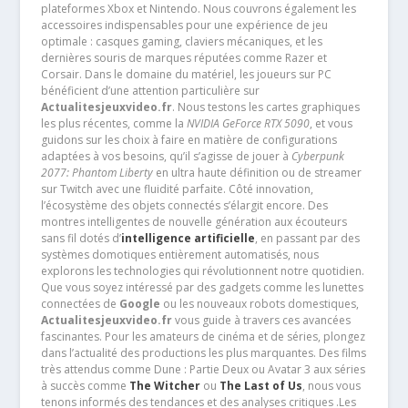
plateformes Xbox et Nintendo. Nous couvrons également les
accessoires indispensables pour une expérience de jeu
optimale : casques gaming, claviers mécaniques, et les
dernières souris de marques réputées comme Razer et
Corsair. Dans le domaine du matériel, les joueurs sur PC
bénéficient d’une attention particulière sur
Actualitesjeuxvideo.fr
. Nous testons les cartes graphiques
les plus récentes, comme la
NVIDIA GeForce RTX 5090
, et vous
guidons sur les choix à faire en matière de configurations
adaptées à vos besoins, qu’il s’agisse de jouer à
Cyberpunk
2077: Phantom Liberty
en ultra haute définition ou de streamer
sur Twitch avec une fluidité parfaite. Côté innovation,
l’écosystème des objets connectés s’élargit encore. Des
montres intelligentes de nouvelle génération aux écouteurs
sans fil dotés d’
intelligence artificielle
, en passant par des
systèmes domotiques entièrement automatisés, nous
explorons les technologies qui révolutionnent notre quotidien.
Que vous soyez intéressé par des gadgets comme les lunettes
connectées de
Google
ou les nouveaux robots domestiques,
Actualitesjeuxvideo.fr
vous guide à travers ces avancées
fascinantes. Pour les amateurs de cinéma et de séries, plongez
dans l’actualité des productions les plus marquantes. Des films
très attendus comme Dune : Partie Deux ou Avatar 3 aux séries
à succès comme
The Witcher
ou
The Last of Us
, nous vous
tenons informés des tendances et des analyses critiques .Les