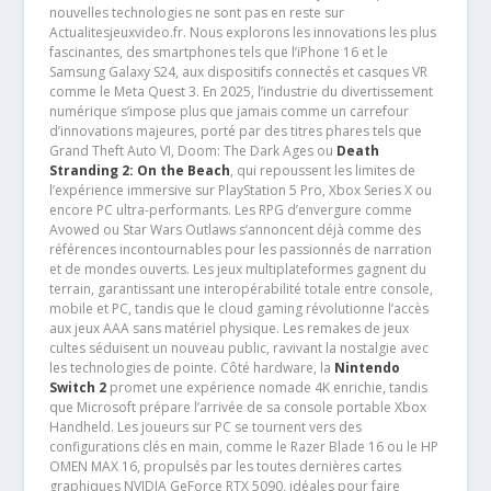
nouvelles technologies ne sont pas en reste sur
Actualitesjeuxvideo.fr. Nous explorons les innovations les plus
fascinantes, des smartphones tels que l’iPhone 16 et le
Samsung Galaxy S24, aux dispositifs connectés et casques VR
comme le Meta Quest 3. En 2025, l’industrie du divertissement
numérique s’impose plus que jamais comme un carrefour
d’innovations majeures, porté par des titres phares tels que
Grand Theft Auto VI, Doom: The Dark Ages ou
Death
Stranding 2: On the Beach
, qui repoussent les limites de
l’expérience immersive sur PlayStation 5 Pro, Xbox Series X ou
encore PC ultra-performants. Les RPG d’envergure comme
Avowed ou Star Wars Outlaws s’annoncent déjà comme des
références incontournables pour les passionnés de narration
et de mondes ouverts. Les jeux multiplateformes gagnent du
terrain, garantissant une interopérabilité totale entre console,
mobile et PC, tandis que le cloud gaming révolutionne l’accès
aux jeux AAA sans matériel physique. Les remakes de jeux
cultes séduisent un nouveau public, ravivant la nostalgie avec
les technologies de pointe. Côté hardware, la
Nintendo
Switch 2
promet une expérience nomade 4K enrichie, tandis
que Microsoft prépare l’arrivée de sa console portable Xbox
Handheld. Les joueurs sur PC se tournent vers des
configurations clés en main, comme le Razer Blade 16 ou le HP
OMEN MAX 16, propulsés par les toutes dernières cartes
graphiques NVIDIA GeForce RTX 5090, idéales pour faire