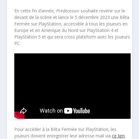
En cette fin d’année,
Predecessor
souhaite revenir sur le
devant de la scène et lance le 5 décembre 2023 une Bêta
Fermée sur PlayStation, accessible à tous les joueurs en
Europe et en Amérique du Nord sur PlayStation 4 et
PlayStation 5 et qui sera cross plateform avec les joueurs
PC.
Pour accéder à la Bêta Fermée sur PlayStation, les
joueurs doivent enregistrer leur adresse mail via
ce lien
.