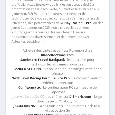
artificielle. Actualitesjeuxvideo.fr, c’est un espace dédié à
l’information et à la découverte, qui s’adresse aussi bien aux
gamers invétérés qu’aux amateurs de cinéma et de
technologie. Que vous soyez curieux des derniers trailers de
jeux vidéo, des performances de la
PlayStation 5 Pro
, ou des
jeux très attendus en 2025, notre site est là pour vous
accompagner. Découvrez dès maintenant l’univers
passionnant du divertissement et de l’innovation avec
Actualitesjeuxvideo.fr !
Achetez des cartes et coffrets Pokémon chez
liliecollections.com
Sandmarc Travel Backpack
: le sac ultime pour
technophiles et gamers nomades
SecuX X-SEED PRO
: La solution pour protéger votre seed
phrase
Next Level Racing Formula Lite Pro
: Le cockpit pliable qui
redéfinit l’immersion
Configomatic
: Le configurateur PC sur mesure de
TopAchat
Jeux vidéo et clés CD pas chères sur
Difmark.com
– large
choix de jeux PC, Xbox, PS5
JSAUX HB0702
– La solution 7-en-1 pour Steam Deck, ROG
Ally et Legion Go