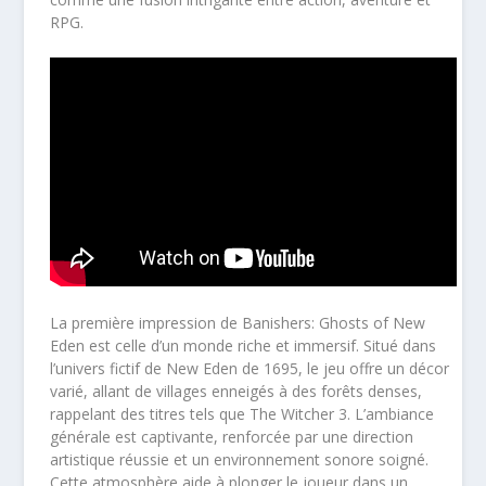
RPG.
La première impression de Banishers: Ghosts of New
Eden est celle d’un monde riche et immersif. Situé dans
l’univers fictif de New Eden de 1695, le jeu offre un décor
varié, allant de villages enneigés à des forêts denses,
rappelant des titres tels que The Witcher 3. L’ambiance
générale est captivante, renforcée par une direction
artistique réussie et un environnement sonore soigné.
Cette atmosphère aide à plonger le joueur dans un