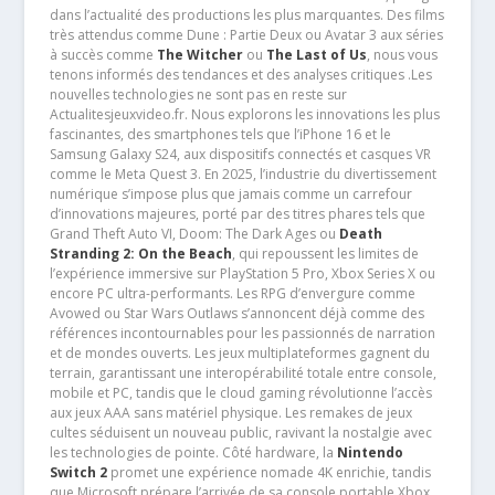
dans l’actualité des productions les plus marquantes. Des films
très attendus comme Dune : Partie Deux ou Avatar 3 aux séries
à succès comme
The Witcher
ou
The Last of Us
, nous vous
tenons informés des tendances et des analyses critiques .Les
nouvelles technologies ne sont pas en reste sur
Actualitesjeuxvideo.fr. Nous explorons les innovations les plus
fascinantes, des smartphones tels que l’iPhone 16 et le
Samsung Galaxy S24, aux dispositifs connectés et casques VR
comme le Meta Quest 3. En 2025, l’industrie du divertissement
numérique s’impose plus que jamais comme un carrefour
d’innovations majeures, porté par des titres phares tels que
Grand Theft Auto VI, Doom: The Dark Ages ou
Death
Stranding 2: On the Beach
, qui repoussent les limites de
l’expérience immersive sur PlayStation 5 Pro, Xbox Series X ou
encore PC ultra-performants. Les RPG d’envergure comme
Avowed ou Star Wars Outlaws s’annoncent déjà comme des
références incontournables pour les passionnés de narration
et de mondes ouverts. Les jeux multiplateformes gagnent du
terrain, garantissant une interopérabilité totale entre console,
mobile et PC, tandis que le cloud gaming révolutionne l’accès
aux jeux AAA sans matériel physique. Les remakes de jeux
cultes séduisent un nouveau public, ravivant la nostalgie avec
les technologies de pointe. Côté hardware, la
Nintendo
Switch 2
promet une expérience nomade 4K enrichie, tandis
que Microsoft prépare l’arrivée de sa console portable Xbox