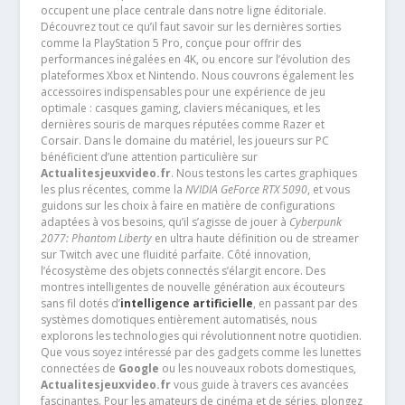
occupent une place centrale dans notre ligne éditoriale.
Découvrez tout ce qu’il faut savoir sur les dernières sorties
comme la PlayStation 5 Pro, conçue pour offrir des
performances inégalées en 4K, ou encore sur l’évolution des
plateformes Xbox et Nintendo. Nous couvrons également les
accessoires indispensables pour une expérience de jeu
optimale : casques gaming, claviers mécaniques, et les
dernières souris de marques réputées comme Razer et
Corsair. Dans le domaine du matériel, les joueurs sur PC
bénéficient d’une attention particulière sur
Actualitesjeuxvideo.fr
. Nous testons les cartes graphiques
les plus récentes, comme la
NVIDIA GeForce RTX 5090
, et vous
guidons sur les choix à faire en matière de configurations
adaptées à vos besoins, qu’il s’agisse de jouer à
Cyberpunk
2077: Phantom Liberty
en ultra haute définition ou de streamer
sur Twitch avec une fluidité parfaite. Côté innovation,
l’écosystème des objets connectés s’élargit encore. Des
montres intelligentes de nouvelle génération aux écouteurs
sans fil dotés d’
intelligence artificielle
, en passant par des
systèmes domotiques entièrement automatisés, nous
explorons les technologies qui révolutionnent notre quotidien.
Que vous soyez intéressé par des gadgets comme les lunettes
connectées de
Google
ou les nouveaux robots domestiques,
Actualitesjeuxvideo.fr
vous guide à travers ces avancées
fascinantes. Pour les amateurs de cinéma et de séries, plongez