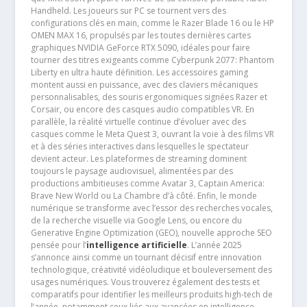
Handheld. Les joueurs sur PC se tournent vers des
configurations clés en main, comme le Razer Blade 16 ou le HP
OMEN MAX 16, propulsés par les toutes dernières cartes
graphiques NVIDIA GeForce RTX 5090, idéales pour faire
tourner des titres exigeants comme Cyberpunk 2077: Phantom
Liberty en ultra haute définition. Les accessoires gaming
montent aussi en puissance, avec des claviers mécaniques
personnalisables, des souris ergonomiques signées Razer et
Corsair, ou encore des casques audio compatibles VR. En
parallèle, la réalité virtuelle continue d’évoluer avec des
casques comme le Meta Quest 3, ouvrant la voie à des films VR
et à des séries interactives dans lesquelles le spectateur
devient acteur. Les plateformes de streaming dominent
toujours le paysage audiovisuel, alimentées par des
productions ambitieuses comme Avatar 3, Captain America:
Brave New World ou La Chambre d’à côté. Enfin, le monde
numérique se transforme avec l’essor des recherches vocales,
de la recherche visuelle via Google Lens, ou encore du
Generative Engine Optimization (GEO), nouvelle approche SEO
pensée pour l’
intelligence artificielle
. L’année 2025
s’annonce ainsi comme un tournant décisif entre innovation
technologique, créativité vidéoludique et bouleversement des
usages numériques. Vous trouverez également des tests et
comparatifs pour identifier les meilleurs produits high-tech de
l’année, notamment ceux liés aux avancées en intelligence