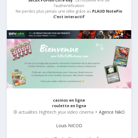
SecuX PUFido Clife Key
: La nouvelle ère de
l’authentification
Ne perdez plus jamais une idée grâce au
PLAUD NotePin
C’est interactif
casinos en ligne
roulette en ligne
© actualites Hightech jeux video cinema +
Agence NikO
Louis NICOD