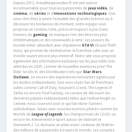
Depuis 2012, Actualitesjeuxvideo.fr est une source
incontournable pour tous les passionnés de
jeux vidéo
, de
cinéma
,
de
séries
et d’
innovations technologiques
. Que
vous cherchiez à suivre l’actualité des grandes licences ou à
découvrir les tendances du moment, notre équipe vous
propose un contenu riche, précis et toujours à jour.Dans
l’univers du
gaming
, ne manquez rien des titres les plus
emblématiques et des nouveautés à venir. Les joueurs du
monde entier attendent avec impatience
GTA VI
(Grand Theft
Auto), qui promet de révolutionner la franchise culte avec un
monde ouvert encore plus immersif. Notre site vous propose
également des informations exclusives sur les jeux vidéo très
attendus en 2025, comme de nouvelles aventures pour The
Elder Scrolls VI, des blockbusters tels que
Star Wars
Outlaws
, ou encore des expériences innovantes signées par
les studios indépendants. Que vous soyez fan de franchises
cultes comme Call of Duty, Assassin’s Creed, The Legend of
Zelda ou encore Final Fantasy, ou curieux de découvrir les
dernières pépites indépendantes telles que Hollow Knight ou
Celeste, nous couvrons tout ce qui fait vibrer l’univers
vidéoludique. Suivez avec nous les tournois phares comme les
Worlds de
League of Legends
, les championnats de
CS:GO
, ou
encore les événements e-sport autour de
Valorant
et
Overwatch 2
. Ce domaine en plein essor continue de fédérer
des millions de passionnés à travers le monde. Les consoles