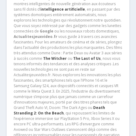
montres intelligentes de nouvelle génération aux écouteurs
sans fil dotés d’
intelligence artificielle
, en passant par des
systèmes domotiques entièrement automatisés, nous
explorons les technologies qui révolutionnent notre quotidien.
Que vous soyez intéressé par des gadgets comme les lunettes
connectées de
Google
ou les nouveaux robots domestiques,
Actualitesjeuxvideo.fr
vous guide à travers ces avancées
fascinantes. Pour les amateurs de cinéma et de séries, plongez
dans l’actualité des productions les plus marquantes. Des films
très attendus comme Dune : Partie Deux ou Avatar 3 aux séries
à succès comme
The Witcher
ou
The Last of Us
, nous vous
tenons informés des tendances et des analyses critiques .Les
nouvelles technologies ne sont pas en reste sur
Actualitesjeuxvideo.fr. Nous explorons les innovations les plus
fascinantes, des smartphones tels que l’iPhone 16 et le
Samsung Galaxy S24, aux dispositifs connectés et casques VR
comme le Meta Quest 3. En 2025, l’industrie du divertissement
numérique s’impose plus que jamais comme un carrefour
d’innovations majeures, porté par des titres phares tels que
Grand Theft Auto VI, Doom: The Dark Ages ou
Death
Stranding 2: On the Beach
, qui repoussent les limites de
l’expérience immersive sur PlayStation 5 Pro, Xbox Series X ou
encore PC ultra-performants. Les RPG d’envergure comme
Avowed ou Star Wars Outlaws s’annoncent déjà comme des
références incontournables pour les passionnés de narration