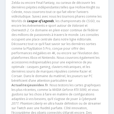
Zelda ou encore Final Fantasy, ou curieux de découvrir les
dernières pépites indépendantes telles que Hollow Knight ou
Celeste, nous couvrons tout ce qui fait vibrer l’univers
vidéoludique. Suivez avec nous les tournois phares comme les
Worlds de
League of Legends
, les championnats de
CS:GO
, ou
encore les événements e-sport autour de
Valorant
et
Overwatch 2
. Ce domaine en plein essor continue de fédérer
des millions de passionnés à travers le monde. Les consoles
occupent une place centrale dans notre ligne éditoriale.
Découvrez tout ce qu’il faut savoir sur les dernières sorties
comme la PlayStation 5 Pro, conçue pour offrir des
performances inégalées en 4K, ou encore sur l’évolution des
plateformes Xbox et Nintendo. Nous couvrons également les
accessoires indispensables pour une expérience de jeu
optimale : casques gaming, claviers mécaniques, et les
dernières souris de marques réputées comme Razer et
Corsair. Dans le domaine du matériel, les joueurs sur PC
bénéficient d’une attention particulière sur
Actualitesjeuxvideo.fr
. Nous testons les cartes graphiques
les plus récentes, comme la
NVIDIA GeForce RTX 5090
, et vous
guidons sur les choix à faire en matière de configurations
adaptées à vos besoins, qu’il s’agisse de jouer à
Cyberpunk
2077: Phantom Liberty
en ultra haute définition ou de streamer
sur Twitch avec une fluidité parfaite. Côté innovation,
l’écosystème des objets connectés s’élargit encore. Des