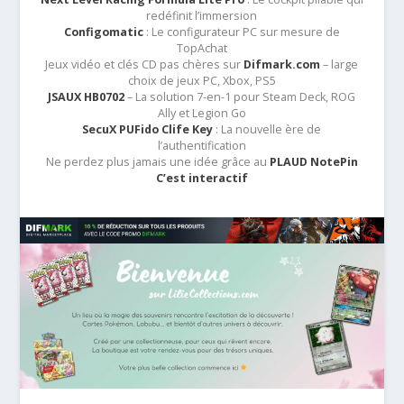
redéfinit l’immersion
Configomatic
: Le configurateur PC sur mesure de
TopAchat
Jeux vidéo et clés CD pas chères sur
Difmark.com
– large
choix de jeux PC, Xbox, PS5
JSAUX HB0702
– La solution 7-en-1 pour Steam Deck, ROG
Ally et Legion Go
SecuX PUFido Clife Key
: La nouvelle ère de
l’authentification
Ne perdez plus jamais une idée grâce au
PLAUD NotePin
C’est interactif