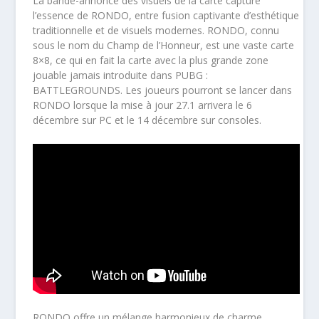
La bande-annonce des visuels de la carte capture
l’essence de RONDO, entre fusion captivante d’esthétique
traditionnelle et de visuels modernes. RONDO, connu
sous le nom du Champ de l’Honneur, est une vaste carte
8×8, ce qui en fait la carte avec la plus grande zone
jouable jamais introduite dans PUBG :
BATTLEGROUNDS. Les joueurs pourront se lancer dans
RONDO lorsque la mise à jour 27.1 arrivera le 6
décembre sur PC et le 14 décembre sur consoles.
RONDO offre un mélange harmonieux de charme