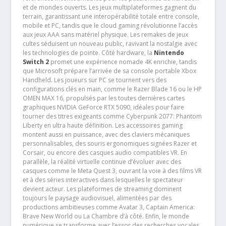
et de mondes ouverts. Les jeux multiplateformes gagnent du
terrain, garantissant une interopérabilité totale entre console,
mobile et PC, tandis que le cloud gaming révolutionne l’accès
aux jeux AAA sans matériel physique. Les remakes de jeux
cultes séduisent un nouveau public, ravivant la nostalgie avec
les technologies de pointe. Côté hardware, la
Nintendo
Switch 2
promet une expérience nomade 4K enrichie, tandis
que Microsoft prépare l’arrivée de sa console portable Xbox
Handheld. Les joueurs sur PC se tournent vers des
configurations clés en main, comme le Razer Blade 16 ou le HP
OMEN MAX 16, propulsés par les toutes dernières cartes
graphiques NVIDIA GeForce RTX 5090, idéales pour faire
tourner des titres exigeants comme Cyberpunk 2077: Phantom
Liberty en ultra haute définition. Les accessoires gaming
montent aussi en puissance, avec des claviers mécaniques
personnalisables, des souris ergonomiques signées Razer et
Corsair, ou encore des casques audio compatibles VR. En
parallèle, la réalité virtuelle continue d’évoluer avec des
casques comme le Meta Quest 3, ouvrant la voie à des films VR
et à des séries interactives dans lesquelles le spectateur
devient acteur. Les plateformes de streaming dominent
toujours le paysage audiovisuel, alimentées par des
productions ambitieuses comme Avatar 3, Captain America:
Brave New World ou La Chambre d’à côté. Enfin, le monde
numérique se transforme avec l’essor des recherches vocales,