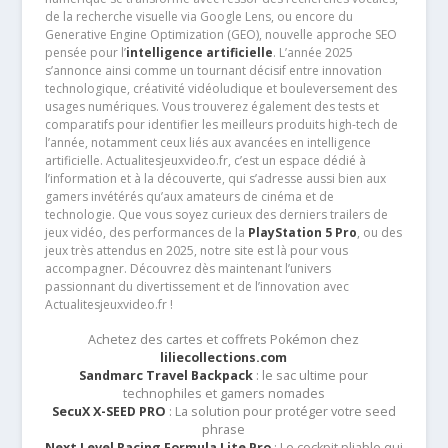
de la recherche visuelle via Google Lens, ou encore du
Generative Engine Optimization (GEO), nouvelle approche SEO
pensée pour l’
intelligence artificielle
. L’année 2025
s’annonce ainsi comme un tournant décisif entre innovation
technologique, créativité vidéoludique et bouleversement des
usages numériques. Vous trouverez également des tests et
comparatifs pour identifier les meilleurs produits high-tech de
l’année, notamment ceux liés aux avancées en intelligence
artificielle. Actualitesjeuxvideo.fr, c’est un espace dédié à
l’information et à la découverte, qui s’adresse aussi bien aux
gamers invétérés qu’aux amateurs de cinéma et de
technologie. Que vous soyez curieux des derniers trailers de
jeux vidéo, des performances de la
PlayStation 5 Pro
, ou des
jeux très attendus en 2025, notre site est là pour vous
accompagner. Découvrez dès maintenant l’univers
passionnant du divertissement et de l’innovation avec
Actualitesjeuxvideo.fr !
Achetez des cartes et coffrets Pokémon chez
liliecollections.com
Sandmarc Travel Backpack
: le sac ultime pour
technophiles et gamers nomades
SecuX X-SEED PRO
: La solution pour protéger votre seed
phrase
Next Level Racing Formula Lite Pro
: Le cockpit pliable qui