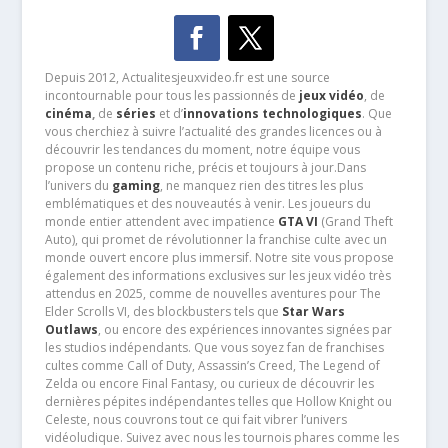
Depuis 2012, Actualitesjeuxvideo.fr est une source
incontournable pour tous les passionnés de
jeux vidéo
, de
cinéma
,
de
séries
et d’
innovations technologiques
. Que
vous cherchiez à suivre l’actualité des grandes licences ou à
découvrir les tendances du moment, notre équipe vous
propose un contenu riche, précis et toujours à jour.Dans
l’univers du
gaming
, ne manquez rien des titres les plus
emblématiques et des nouveautés à venir. Les joueurs du
monde entier attendent avec impatience
GTA VI
(Grand Theft
Auto), qui promet de révolutionner la franchise culte avec un
monde ouvert encore plus immersif. Notre site vous propose
également des informations exclusives sur les jeux vidéo très
attendus en 2025, comme de nouvelles aventures pour The
Elder Scrolls VI, des blockbusters tels que
Star Wars
Outlaws
, ou encore des expériences innovantes signées par
les studios indépendants. Que vous soyez fan de franchises
cultes comme Call of Duty, Assassin’s Creed, The Legend of
Zelda ou encore Final Fantasy, ou curieux de découvrir les
dernières pépites indépendantes telles que Hollow Knight ou
Celeste, nous couvrons tout ce qui fait vibrer l’univers
vidéoludique. Suivez avec nous les tournois phares comme les