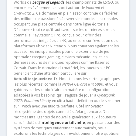
Worlds de
League of Legends
, les championnats de
CS:GO
, ou
encore les événements e-sport autour de
Valorant
et
Overwatch 2
. Ce domaine en plein essor continue de fédérer
des millions de passionnés à travers le monde. Les consoles
occupent une place centrale dans notre ligne éditoriale.
Découvrez tout ce qu’il faut savoir sur les dernières sorties
comme la PlayStation 5 Pro, conçue pour offrir des
performances inégalées en 4K, ou encore sur l’évolution des
plateformes Xbox et Nintendo. Nous couvrons également les
accessoires indispensables pour une expérience de jeu
optimale : casques gaming, claviers mécaniques, et les
dernières souris de marques réputées comme Razer et
Corsair. Dans le domaine du matériel, les joueurs sur PC
bénéficient d’une attention particulière sur
Actualitesjeuxvideo.fr
. Nous testons les cartes graphiques
les plus récentes, comme la
NVIDIA GeForce RTX 5090
, et vous
guidons sur les choix à faire en matière de configurations
adaptées à vos besoins, qu’il s’agisse de jouer à
Cyberpunk
2077: Phantom Liberty
en ultra haute définition ou de streamer
sur Twitch avec une fluidité parfaite. Côté innovation,
l’écosystème des objets connectés s’élargit encore. Des
montres intelligentes de nouvelle génération aux écouteurs
sans fil dotés d’
intelligence artificielle
, en passant par des
systèmes domotiques entièrement automatisés, nous
explorons les technologies qui révolutionnent notre quotidien.