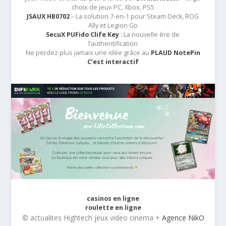
choix de jeux PC, Xbox, PS5
JSAUX HB0702
– La solution 7-en-1 pour Steam Deck, ROG
Ally et Legion Go
SecuX PUFido Clife Key
: La nouvelle ère de
l’authentification
Ne perdez plus jamais une idée grâce au
PLAUD NotePin
C’est interactif
casinos en ligne
roulette en ligne
© actualites Hightech jeux video cinema +
Agence NikO