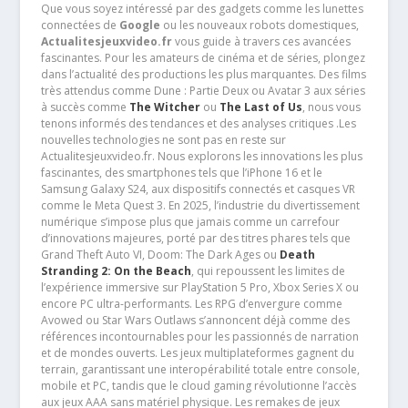
Que vous soyez intéressé par des gadgets comme les lunettes
connectées de
Google
ou les nouveaux robots domestiques,
Actualitesjeuxvideo.fr
vous guide à travers ces avancées
fascinantes. Pour les amateurs de cinéma et de séries, plongez
dans l’actualité des productions les plus marquantes. Des films
très attendus comme Dune : Partie Deux ou Avatar 3 aux séries
à succès comme
The Witcher
ou
The Last of Us
, nous vous
tenons informés des tendances et des analyses critiques .Les
nouvelles technologies ne sont pas en reste sur
Actualitesjeuxvideo.fr. Nous explorons les innovations les plus
fascinantes, des smartphones tels que l’iPhone 16 et le
Samsung Galaxy S24, aux dispositifs connectés et casques VR
comme le Meta Quest 3. En 2025, l’industrie du divertissement
numérique s’impose plus que jamais comme un carrefour
d’innovations majeures, porté par des titres phares tels que
Grand Theft Auto VI, Doom: The Dark Ages ou
Death
Stranding 2: On the Beach
, qui repoussent les limites de
l’expérience immersive sur PlayStation 5 Pro, Xbox Series X ou
encore PC ultra-performants. Les RPG d’envergure comme
Avowed ou Star Wars Outlaws s’annoncent déjà comme des
références incontournables pour les passionnés de narration
et de mondes ouverts. Les jeux multiplateformes gagnent du
terrain, garantissant une interopérabilité totale entre console,
mobile et PC, tandis que le cloud gaming révolutionne l’accès
aux jeux AAA sans matériel physique. Les remakes de jeux