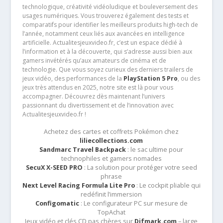
technologique, créativité vidéoludique et bouleversement des
usages numériques. Vous trouverez également des tests et
comparatifs pour identifier les meilleurs produits high-tech de
l’année, notamment ceux liés aux avancées en intelligence
artificielle. Actualitesjeuxvideo.fr, c’est un espace dédié à
l’information et à la découverte, qui s’adresse aussi bien aux
gamers invétérés qu’aux amateurs de cinéma et de
technologie. Que vous soyez curieux des derniers trailers de
jeux vidéo, des performances de la
PlayStation 5 Pro
, ou des
jeux très attendus en 2025, notre site est là pour vous
accompagner. Découvrez dès maintenant l’univers
passionnant du divertissement et de l’innovation avec
Actualitesjeuxvideo.fr !
Achetez des cartes et coffrets Pokémon chez
liliecollections.com
Sandmarc Travel Backpack
: le sac ultime pour
technophiles et gamers nomades
SecuX X-SEED PRO
: La solution pour protéger votre seed
phrase
Next Level Racing Formula Lite Pro
: Le cockpit pliable qui
redéfinit l’immersion
Configomatic
: Le configurateur PC sur mesure de
TopAchat
Jeux vidéo et clés CD pas chères sur
Difmark.com
– large