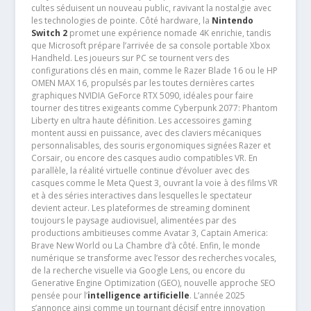
cultes séduisent un nouveau public, ravivant la nostalgie avec
les technologies de pointe. Côté hardware, la
Nintendo
Switch 2
promet une expérience nomade 4K enrichie, tandis
que Microsoft prépare l’arrivée de sa console portable Xbox
Handheld. Les joueurs sur PC se tournent vers des
configurations clés en main, comme le Razer Blade 16 ou le HP
OMEN MAX 16, propulsés par les toutes dernières cartes
graphiques NVIDIA GeForce RTX 5090, idéales pour faire
tourner des titres exigeants comme Cyberpunk 2077: Phantom
Liberty en ultra haute définition. Les accessoires gaming
montent aussi en puissance, avec des claviers mécaniques
personnalisables, des souris ergonomiques signées Razer et
Corsair, ou encore des casques audio compatibles VR. En
parallèle, la réalité virtuelle continue d’évoluer avec des
casques comme le Meta Quest 3, ouvrant la voie à des films VR
et à des séries interactives dans lesquelles le spectateur
devient acteur. Les plateformes de streaming dominent
toujours le paysage audiovisuel, alimentées par des
productions ambitieuses comme Avatar 3, Captain America:
Brave New World ou La Chambre d’à côté. Enfin, le monde
numérique se transforme avec l’essor des recherches vocales,
de la recherche visuelle via Google Lens, ou encore du
Generative Engine Optimization (GEO), nouvelle approche SEO
pensée pour l’
intelligence artificielle
. L’année 2025
s’annonce ainsi comme un tournant décisif entre innovation