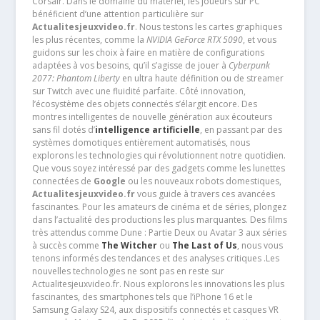
Corsair. Dans le domaine du matériel, les joueurs sur PC
bénéficient d’une attention particulière sur
Actualitesjeuxvideo.fr
. Nous testons les cartes graphiques
les plus récentes, comme la
NVIDIA GeForce RTX 5090
, et vous
guidons sur les choix à faire en matière de configurations
adaptées à vos besoins, qu’il s’agisse de jouer à
Cyberpunk
2077: Phantom Liberty
en ultra haute définition ou de streamer
sur Twitch avec une fluidité parfaite. Côté innovation,
l’écosystème des objets connectés s’élargit encore. Des
montres intelligentes de nouvelle génération aux écouteurs
sans fil dotés d’
intelligence artificielle
, en passant par des
systèmes domotiques entièrement automatisés, nous
explorons les technologies qui révolutionnent notre quotidien.
Que vous soyez intéressé par des gadgets comme les lunettes
connectées de
Google
ou les nouveaux robots domestiques,
Actualitesjeuxvideo.fr
vous guide à travers ces avancées
fascinantes. Pour les amateurs de cinéma et de séries, plongez
dans l’actualité des productions les plus marquantes. Des films
très attendus comme Dune : Partie Deux ou Avatar 3 aux séries
à succès comme
The Witcher
ou
The Last of Us
, nous vous
tenons informés des tendances et des analyses critiques .Les
nouvelles technologies ne sont pas en reste sur
Actualitesjeuxvideo.fr. Nous explorons les innovations les plus
fascinantes, des smartphones tels que l’iPhone 16 et le
Samsung Galaxy S24, aux dispositifs connectés et casques VR