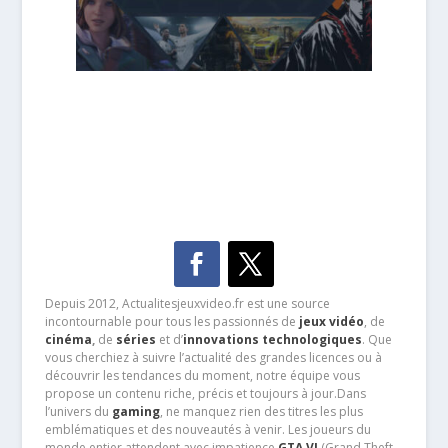
Depuis 2012, Actualitesjeuxvideo.fr est une source
incontournable pour tous les passionnés de
jeux vidéo
, de
cinéma
,
de
séries
et d’
innovations technologiques
. Que
vous cherchiez à suivre l’actualité des grandes licences ou à
découvrir les tendances du moment, notre équipe vous
propose un contenu riche, précis et toujours à jour.Dans
l’univers du
gaming
, ne manquez rien des titres les plus
emblématiques et des nouveautés à venir. Les joueurs du
monde entier attendent avec impatience
GTA VI
(Grand Theft