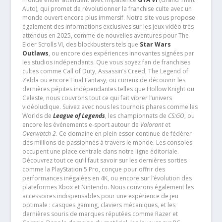
Auto), qui promet de révolutionner la franchise culte avec un
monde ouvert encore plus immersif. Notre site vous propose
également des informations exclusives sur les jeux vidéo très
attendus en 2025, comme de nouvelles aventures pour The
Elder Scrolls VI, des blockbusters tels que
Star Wars
Outlaws
, ou encore des expériences innovantes signées par
les studios indépendants. Que vous soyez fan de franchises
cultes comme Call of Duty, Assassin’s Creed, The Legend of
Zelda ou encore Final Fantasy, ou curieux de découvrir les
dernières pépites indépendantes telles que Hollow Knight ou
Celeste, nous couvrons tout ce qui fait vibrer l’univers
vidéoludique. Suivez avec nous les tournois phares comme les
Worlds de
League of Legends
, les championnats de
CS:GO
, ou
encore les événements e-sport autour de
Valorant
et
Overwatch 2
. Ce domaine en plein essor continue de fédérer
des millions de passionnés à travers le monde. Les consoles
occupent une place centrale dans notre ligne éditoriale.
Découvrez tout ce qu’il faut savoir sur les dernières sorties
comme la PlayStation 5 Pro, conçue pour offrir des
performances inégalées en 4K, ou encore sur l’évolution des
plateformes Xbox et Nintendo. Nous couvrons également les
accessoires indispensables pour une expérience de jeu
optimale : casques gaming, claviers mécaniques, et les
dernières souris de marques réputées comme Razer et