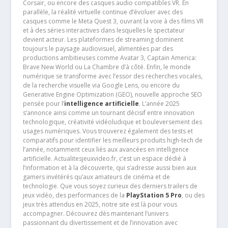
Corsair, ou encore des casques audio compatibles VR. En
parallèle, la réalité virtuelle continue d’évoluer avec des
casques comme le Meta Quest 3, ouvrant la voie à des films VR
et à des séries interactives dans lesquelles le spectateur
devient acteur. Les plateformes de streaming dominent
toujours le paysage audiovisuel, alimentées par des
productions ambitieuses comme Avatar 3, Captain America:
Brave New World ou La Chambre d’à côté. Enfin, le monde
numérique se transforme avec l’essor des recherches vocales,
de la recherche visuelle via Google Lens, ou encore du
Generative Engine Optimization (GEO), nouvelle approche SEO
pensée pour l’
intelligence artificielle
. L’année 2025
s’annonce ainsi comme un tournant décisif entre innovation
technologique, créativité vidéoludique et bouleversement des
usages numériques. Vous trouverez également des tests et
comparatifs pour identifier les meilleurs produits high-tech de
l’année, notamment ceux liés aux avancées en intelligence
artificielle. Actualitesjeuxvideo.fr, c’est un espace dédié à
l’information et à la découverte, qui s’adresse aussi bien aux
gamers invétérés qu’aux amateurs de cinéma et de
technologie. Que vous soyez curieux des derniers trailers de
jeux vidéo, des performances de la
PlayStation 5 Pro
, ou des
jeux très attendus en 2025, notre site est là pour vous
accompagner. Découvrez dès maintenant l’univers
passionnant du divertissement et de l’innovation avec