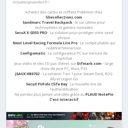
Actualitesjeuxvideo.fr !
Achetez des cartes et coffrets Pokémon chez
liliecollections.com
Sandmarc Travel Backpack
: le sac ultime pour
technophiles et gamers nomades
SecuX X-SEED PRO
: La solution pour protéger votre seed
phrase
Next Level Racing Formula Lite Pro
: Le cockpit pliable qui
redéfinit l’immersion
Configomatic
: Le configurateur PC sur mesure de
TopAchat
Jeux vidéo et clés CD pas chères sur
Difmark.com
– large
choix de jeux PC, Xbox, PS5
JSAUX HB0702
– La solution 7-en-1 pour Steam Deck, ROG
Ally et Legion Go
SecuX PUFido Clife Key
: La nouvelle ère de
l’authentification
Ne perdez plus jamais une idée grâce au
PLAUD NotePin
C’est interactif