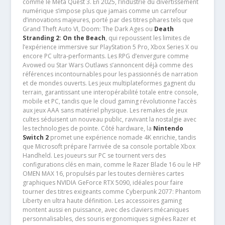
comme le Meta Quest 3. En 2025, l’industrie du divertissement
numérique s’impose plus que jamais comme un carrefour
d’innovations majeures, porté par des titres phares tels que
Grand Theft Auto VI, Doom: The Dark Ages ou
Death
Stranding 2: On the Beach
, qui repoussent les limites de
l’expérience immersive sur PlayStation 5 Pro, Xbox Series X ou
encore PC ultra-performants. Les RPG d’envergure comme
Avowed ou Star Wars Outlaws s’annoncent déjà comme des
références incontournables pour les passionnés de narration
et de mondes ouverts. Les jeux multiplateformes gagnent du
terrain, garantissant une interopérabilité totale entre console,
mobile et PC, tandis que le cloud gaming révolutionne l’accès
aux jeux AAA sans matériel physique. Les remakes de jeux
cultes séduisent un nouveau public, ravivant la nostalgie avec
les technologies de pointe. Côté hardware, la
Nintendo
Switch 2
promet une expérience nomade 4K enrichie, tandis
que Microsoft prépare l’arrivée de sa console portable Xbox
Handheld. Les joueurs sur PC se tournent vers des
configurations clés en main, comme le Razer Blade 16 ou le HP
OMEN MAX 16, propulsés par les toutes dernières cartes
graphiques NVIDIA GeForce RTX 5090, idéales pour faire
tourner des titres exigeants comme Cyberpunk 2077: Phantom
Liberty en ultra haute définition. Les accessoires gaming
montent aussi en puissance, avec des claviers mécaniques
personnalisables, des souris ergonomiques signées Razer et