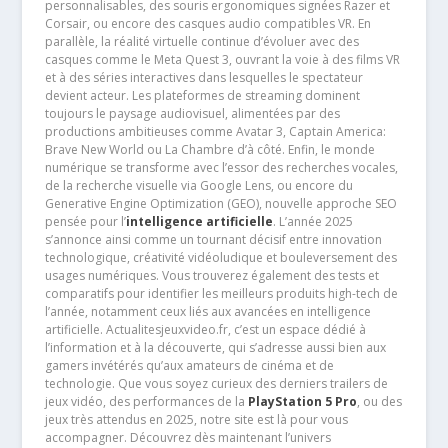
personnalisables, des souris ergonomiques signées Razer et
Corsair, ou encore des casques audio compatibles VR. En
parallèle, la réalité virtuelle continue d’évoluer avec des
casques comme le Meta Quest 3, ouvrant la voie à des films VR
et à des séries interactives dans lesquelles le spectateur
devient acteur. Les plateformes de streaming dominent
toujours le paysage audiovisuel, alimentées par des
productions ambitieuses comme Avatar 3, Captain America:
Brave New World ou La Chambre d’à côté. Enfin, le monde
numérique se transforme avec l’essor des recherches vocales,
de la recherche visuelle via Google Lens, ou encore du
Generative Engine Optimization (GEO), nouvelle approche SEO
pensée pour l’
intelligence artificielle
. L’année 2025
s’annonce ainsi comme un tournant décisif entre innovation
technologique, créativité vidéoludique et bouleversement des
usages numériques. Vous trouverez également des tests et
comparatifs pour identifier les meilleurs produits high-tech de
l’année, notamment ceux liés aux avancées en intelligence
artificielle. Actualitesjeuxvideo.fr, c’est un espace dédié à
l’information et à la découverte, qui s’adresse aussi bien aux
gamers invétérés qu’aux amateurs de cinéma et de
technologie. Que vous soyez curieux des derniers trailers de
jeux vidéo, des performances de la
PlayStation 5 Pro
, ou des
jeux très attendus en 2025, notre site est là pour vous
accompagner. Découvrez dès maintenant l’univers