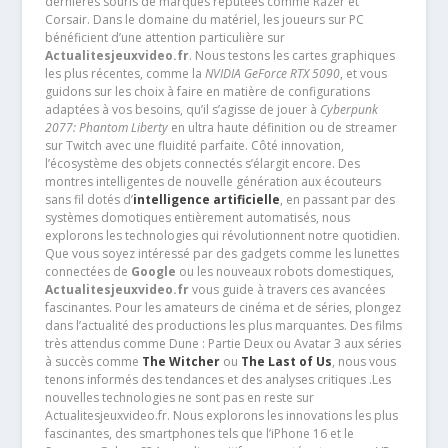
dernières souris de marques réputées comme Razer et
Corsair. Dans le domaine du matériel, les joueurs sur PC
bénéficient d’une attention particulière sur
Actualitesjeuxvideo.fr
. Nous testons les cartes graphiques
les plus récentes, comme la
NVIDIA GeForce RTX 5090
, et vous
guidons sur les choix à faire en matière de configurations
adaptées à vos besoins, qu’il s’agisse de jouer à
Cyberpunk
2077: Phantom Liberty
en ultra haute définition ou de streamer
sur Twitch avec une fluidité parfaite. Côté innovation,
l’écosystème des objets connectés s’élargit encore. Des
montres intelligentes de nouvelle génération aux écouteurs
sans fil dotés d’
intelligence artificielle
, en passant par des
systèmes domotiques entièrement automatisés, nous
explorons les technologies qui révolutionnent notre quotidien.
Que vous soyez intéressé par des gadgets comme les lunettes
connectées de
Google
ou les nouveaux robots domestiques,
Actualitesjeuxvideo.fr
vous guide à travers ces avancées
fascinantes. Pour les amateurs de cinéma et de séries, plongez
dans l’actualité des productions les plus marquantes. Des films
très attendus comme Dune : Partie Deux ou Avatar 3 aux séries
à succès comme
The Witcher
ou
The Last of Us
, nous vous
tenons informés des tendances et des analyses critiques .Les
nouvelles technologies ne sont pas en reste sur
Actualitesjeuxvideo.fr. Nous explorons les innovations les plus
fascinantes, des smartphones tels que l’iPhone 16 et le