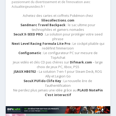
passionnant du divertissement et de l’innovation avec
Actualitesjeuxvideo.fr !
Achetez des cartes et coffrets Pokémon chez
liliecollections.com
Sandmarc Travel Backpack
: le sac ultime pour
technophiles et gamers nomades
SecuX X-SEED PRO
: La solution pour protéger votre seed
phrase
Next Level Racing Formula Lite Pro
: Le cockpit pliable qui
redéfinit l’immersion
Configomatic
: Le configurateur PC sur mesure de
TopAchat
Jeux vidéo et clés CD pas chères sur
Difmark.com
– large
choix de jeux PC, Xbox, PS5
JSAUX HB0702
– La solution 7-en-1 pour Steam Deck, ROG
Ally et Legion Go
SecuX PUFido Clife Key
: La nouvelle ère de
l’authentification
Ne perdez plus jamais une idée grâce au
PLAUD NotePin
C’est interactif