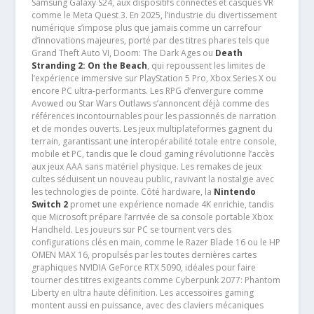
Samsung Galaxy S24, aux dispositifs connectés et casques VR
comme le Meta Quest 3. En 2025, l’industrie du divertissement
numérique s’impose plus que jamais comme un carrefour
d’innovations majeures, porté par des titres phares tels que
Grand Theft Auto VI, Doom: The Dark Ages ou
Death
Stranding 2: On the Beach
, qui repoussent les limites de
l’expérience immersive sur PlayStation 5 Pro, Xbox Series X ou
encore PC ultra-performants. Les RPG d’envergure comme
Avowed ou Star Wars Outlaws s’annoncent déjà comme des
références incontournables pour les passionnés de narration
et de mondes ouverts. Les jeux multiplateformes gagnent du
terrain, garantissant une interopérabilité totale entre console,
mobile et PC, tandis que le cloud gaming révolutionne l’accès
aux jeux AAA sans matériel physique. Les remakes de jeux
cultes séduisent un nouveau public, ravivant la nostalgie avec
les technologies de pointe. Côté hardware, la
Nintendo
Switch 2
promet une expérience nomade 4K enrichie, tandis
que Microsoft prépare l’arrivée de sa console portable Xbox
Handheld. Les joueurs sur PC se tournent vers des
configurations clés en main, comme le Razer Blade 16 ou le HP
OMEN MAX 16, propulsés par les toutes dernières cartes
graphiques NVIDIA GeForce RTX 5090, idéales pour faire
tourner des titres exigeants comme Cyberpunk 2077: Phantom
Liberty en ultra haute définition. Les accessoires gaming
montent aussi en puissance, avec des claviers mécaniques