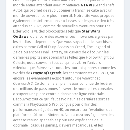
monde entier attendent avec impatience
GTA VI
(Grand Theft
Auto), qui promet de révolutionner la franchise culte avec un
monde ouvert encore plus immersif. Notre site vous propose
également des informations exclusives sur les jeux vidéo très
attendus en 2025, comme de nouvelles aventures pour The
Elder Scrolls VI, des blockbusters tels que
Star Wars
Outlaws
, ou encore des expériences innovantes signées par
les studios indépendants. Que vous soyez fan de franchises
cultes comme Call of Duty, Assassin’s Creed, The Legend of
Zelda ou encore Final Fantasy, ou curieux de découvrir les
dernières pépites indépendantes telles que Hollow Knight ou
Celeste, nous couvrons tout ce qui fait vibrer l’univers
vidéoludique. Suivez avec nous les tournois phares comme les
Worlds de
League of Legends
, les championnats de
CS:GO
, ou
encore les événements e-sport autour de
Valorant
et
Overwatch 2
. Ce domaine en plein essor continue de fédérer
des millions de passionnés à travers le monde. Les consoles
occupent une place centrale dans notre ligne éditoriale.
Découvrez tout ce qu’il faut savoir sur les dernières sorties
comme la PlayStation 5 Pro, conçue pour offrir des
performances inégalées en 4K, ou encore sur l’évolution des
plateformes Xbox et Nintendo. Nous couvrons également les
accessoires indispensables pour une expérience de jeu
optimale : casques gaming, claviers mécaniques, et les