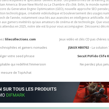
ives dans lesquelles le spectateur devient acteur. Les plateformes de streaming 
ain America: Brave New World ou La Chambre d’à côté. Enfin, le monde numéri
encore du Generative Engine Optimization (GEO), nouvelle approche SEO pensée p
ation technologique, créativité vidéoludique et bouleversement des usages num
ech de l’année, notamment ceux liés aux avancées en intelligence artificielle. Ac
ien aux gamers invétérés qu’aux amateurs de cinéma et de technologie. Que vous 
rès attendus en 2025, notre site est là pour vous accompagner. Découvrez dès m
chez
liliecollections.com
Jeux vidéo et clés CD pas chères 
 technophiles et gamers nomades
JSAUX HB0702
– La solution
otéger votre seed phrase
SecuX PUFido Clife 
 pliable qui redéfinit l’immersion
Ne perdez plus jam
ur mesure de TopAchat