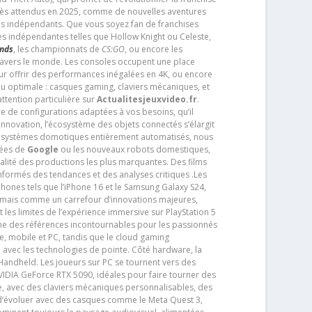
très attendus en 2025, comme de nouvelles aventures
os indépendants. Que vous soyez fan de franchises
es indépendantes telles que Hollow Knight ou Celeste,
ends
, les championnats de
CS:GO
, ou encore les
travers le monde. Les consoles occupent une place
pour offrir des performances inégalées en 4K, ou encore
u optimale : casques gaming, claviers mécaniques, et
ttention particulière sur
Actualitesjeuxvideo.fr
.
ère de configurations adaptées à vos besoins, qu’il
 innovation, l’écosystème des objets connectés s’élargit
s systèmes domotiques entièrement automatisés, nous
tées de
Google
ou les nouveaux robots domestiques,
alité des productions les plus marquantes. Des films
nformés des tendances et des analyses critiques .Les
phones tels que l’iPhone 16 et le Samsung Galaxy S24,
jamais comme un carrefour d’innovations majeures,
t les limites de l’expérience immersive sur PlayStation 5
e des références incontournables pour les passionnés
e, mobile et PC, tandis que le cloud gaming
e avec les technologies de pointe. Côté hardware, la
andheld. Les joueurs sur PC se tournent vers des
IDIA GeForce RTX 5090, idéales pour faire tourner des
e, avec des claviers mécaniques personnalisables, des
e d’évoluer avec des casques comme le Meta Quest 3,