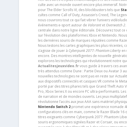
culte avec un monde ouvert encore plus immersif. Notr
pour The Elder Scrolls VI, des blockbusters tels que
Sta
cultes comme Call of Duty, Assassin’s Creed, The Legen
nous couvrons tout ce qui fait vibrer l’univers vidéol
événements e-sport autour de
Valorant
et
Overwatch 2
.
centrale dans notre ligne éditoriale. Découvrez tout ce
sur l’évolution des plateformes Xbox et Nintendo. Nou
les dernières souris de marques réputées comme Razer e
Nous testons les cartes graphiques les plus récentes,
s’agisse de jouer à
Cyberpunk 2077: Phantom Liberty
en u
encore. Des montres intelligentes de nouvelle génératio
explorons les technologies qui révolutionnent notre q
Actualitesjeuxvideo.fr
vous guide à travers ces avan
très attendus comme Dune : Partie Deux ou Avatar 3 a
nouvelles technologies ne sont pas en reste sur Actuali
aux dispositifs connectés et casques VR comme le Meta
porté par des titres phares tels que Grand Theft Auto
Pro, Xbox Series X ou encore PC ultra-performants. L
de narration et de mondes ouverts. Les jeux multiplatef
révolutionne l’accès aux jeux AAA sans matériel physiqu
Nintendo Switch 2
promet une expérience nomade 4K e
configurations clés en main, comme le Razer Blade 16 
titres exigeants comme Cyberpunk 2077: Phantom Libert
souris ergonomiques signées Razer et Corsair, ou encor