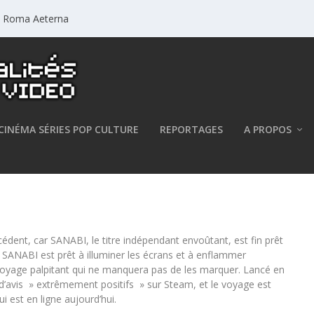
a: Roma Aeterna
CINÉMA SÉRIES POP CULTURE
REPORTAGES
A PROPOS
C et Nintendo Switch
édent, car SANABI, le titre indépendant envoûtant, est fin prêt
. SANABI est prêt à illuminer les écrans et à enflammer
voyage palpitant qui ne manquera pas de les marquer. Lancé en
 d’avis » extrêmement positifs » sur Steam, et le voyage est
i est en ligne aujourd’hui.