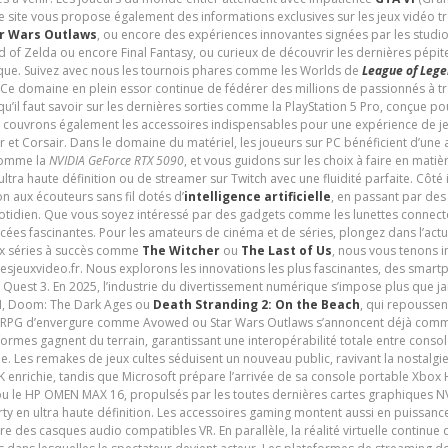
e site vous propose également des informations exclusives sur les jeux vidéo 
r Wars Outlaws
, ou encore des expériences innovantes signées par les studi
d of Zelda ou encore Final Fantasy, ou curieux de découvrir les dernières pépit
udique. Suivez avec nous les tournois phares comme les Worlds de
League of Leg
 Ce domaine en plein essor continue de fédérer des millions de passionnés à 
 qu’il faut savoir sur les dernières sorties comme la PlayStation 5 Pro, conçue 
s couvrons également les accessoires indispensables pour une expérience de je
t Corsair. Dans le domaine du matériel, les joueurs sur PC bénéficient d’une a
 comme la
NVIDIA GeForce RTX 5090
, et vous guidons sur les choix à faire en mati
ltra haute définition ou de streamer sur Twitch avec une fluidité parfaite. Côté
n aux écouteurs sans fil dotés d’
intelligence artificielle
, en passant par de
uotidien. Que vous soyez intéressé par des gadgets comme les lunettes connec
cées fascinantes. Pour les amateurs de cinéma et de séries, plongez dans l’actu
ux séries à succès comme
The Witcher
ou
The Last of Us
, nous vous tenons i
tesjeuxvideo.fr. Nous explorons les innovations les plus fascinantes, des smart
 Quest 3. En 2025, l’industrie du divertissement numérique s’impose plus que 
 VI, Doom: The Dark Ages ou
Death Stranding 2: On the Beach
, qui repoussen
es RPG d’envergure comme Avowed ou Star Wars Outlaws s’annoncent déjà comm
ormes gagnent du terrain, garantissant une interopérabilité totale entre consol
e. Les remakes de jeux cultes séduisent un nouveau public, ravivant la nostalgi
nrichie, tandis que Microsoft prépare l’arrivée de sa console portable Xbox H
ou le HP OMEN MAX 16, propulsés par les toutes dernières cartes graphiques NV
y en ultra haute définition. Les accessoires gaming montent aussi en puissanc
e des casques audio compatibles VR. En parallèle, la réalité virtuelle continu