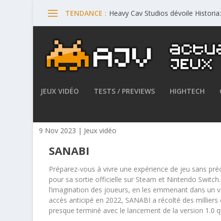
Heavy Cav Studios dévoile Histori
TENDANCE :
JEUX VIDÉO
TESTS / PREVIEWS
HIGHTECH
SANABI est disponible sur P
9 Nov 2023
|
Jeux vidéo
SANABI
Préparez-vous à vivre une expérience de jeu sans préc
pour sa sortie officielle sur Steam et Nintendo Switch
l’imagination des joueurs, en les emmenant dans un 
accès anticipé en 2022, SANABI a récolté des milliers
presque terminé avec le lancement de la version 1.0 qu