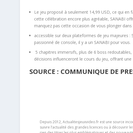
Le jeu proposé à seulement 14,99 USD, ce qui en fa
cette célébration encore plus agréable, SANABI of
manquez pas cette occasion de vous plonger dans le
accessible sur deux plateformes de jeu majeures :
passionné de console, il y a un SANABI pour vous.
5 chapitres immersifs, plus de 6 boss redoutables, 
décisions influenceront le cours du jeu, offrant une
SOURCE : COMMUNIQUE DE PRE
Depuis 2012, Actualitesjeuxvideo.fr est une source in
suivre l’actualité des grandes licences ou à découvrir 
rien des titres les plus emblématiques et des nouveaut