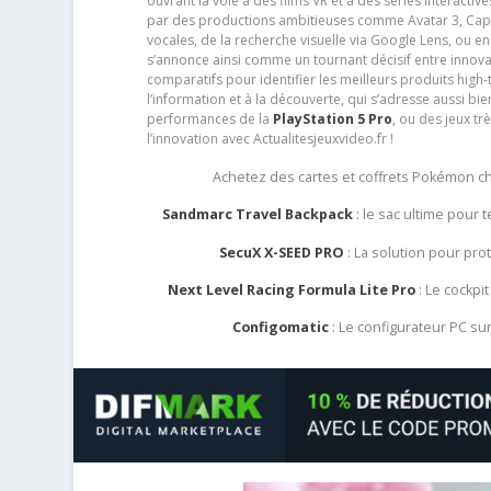
ouvrant la voie à des films VR et à des séries interact
par des productions ambitieuses comme Avatar 3, Capt
vocales, de la recherche visuelle via Google Lens, ou 
s’annonce ainsi comme un tournant décisif entre innov
comparatifs pour identifier les meilleurs produits high-t
l’information et à la découverte, qui s’adresse aussi b
performances de la
PlayStation 5 Pro
, ou des jeux t
l’innovation avec Actualitesjeuxvideo.fr !
Achetez des cartes et coffrets Pokémon 
Sandmarc Travel Backpack
: le sac ultime pour
SecuX X-SEED PRO
: La solution pour pr
Next Level Racing Formula Lite Pro
: Le cockpit
Configomatic
: Le configurateur PC s