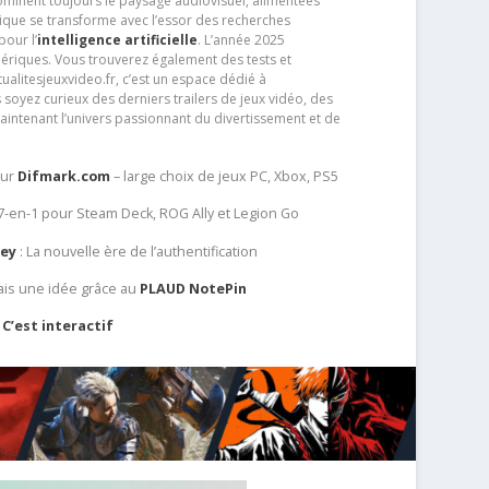
dominent toujours le paysage audiovisuel, alimentées
que se transforme avec l’essor des recherches
our l’
intelligence artificielle
. L’année 2025
ériques. Vous trouverez également des tests et
tualitesjeuxvideo.fr, c’est un espace dédié à
soyez curieux des derniers trailers de jeux vidéo, des
aintenant l’univers passionnant du divertissement et de
sur
Difmark.com
– large choix de jeux PC, Xbox, PS5
 7-en-1 pour Steam Deck, ROG Ally et Legion Go
Key
: La nouvelle ère de l’authentification
ais une idée grâce au
PLAUD NotePin
C’est interactif