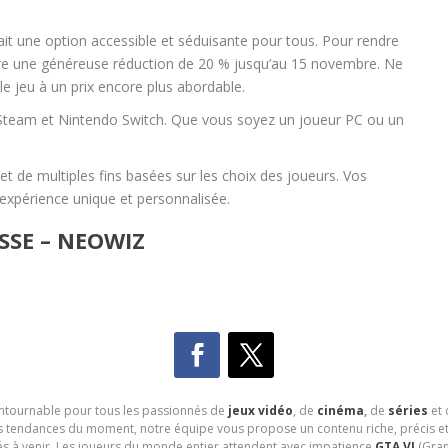
it une option accessible et séduisante pour tous. Pour rendre
fre une généreuse réduction de 20 % jusqu’au 15 novembre. Ne
 jeu à un prix encore plus abordable.
 Steam et Nintendo Switch. Que vous soyez un joueur PC ou un
et de multiples fins basées sur les choix des joueurs. Vos
 expérience unique et personnalisée.
SSE – NEOWIZ
contournable pour tous les passionnés de
jeux vidéo
, de
cinéma
,
de
séries
et 
les tendances du moment, notre équipe vous propose un contenu riche, précis et
és à venir. Les joueurs du monde entier attendent avec impatience
GTA VI
(Gran