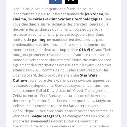
Depuis 2012, Actualitesjeuxvideo.fr est une source
incontournable pour tous les passionnés de
jeux vidéo
, de
cinéma
,
de
séries
et d’
innovations technologiques
. Que
vous cherchiez à suivre l’actualité des grandes licences ou à
découvrir les tendances du moment, notre équipe vous
propose un contenu riche, précis et toujours à jour.Dans
l’univers du
gaming
, ne manquez rien des titres les plus
emblématiques et des nouveautés à venir. Les joueurs du
monde entier attendent avec impatience
GTA VI
(Grand Theft
Auto), qui promet de révolutionner la franchise culte avec un
monde ouvert encore plus immersif. Notre site vous propose
également des informations exclusives sur les jeux vidéo très
attendus en 2025, comme de nouvelles aventures pour The
Elder Scrolls VI, des blockbusters tels que
Star Wars
Outlaws
, ou encore des expériences innovantes signées par
les studios indépendants. Que vous soyez fan de franchises
cultes comme Call of Duty, Assassin’s Creed, The Legend of
Zelda ou encore Final Fantasy, ou curieux de découvrir les
dernières pépites indépendantes telles que Hollow Knight ou
Celeste, nous couvrons tout ce qui fait vibrer l’univers
vidéoludique. Suivez avec nous les tournois phares comme les
Worlds de
League of Legends
, les championnats de
CS:GO
, ou
encore les événements e-sport autour de
Valorant
et
Overwatch 2
. Ce domaine en plein essor continue de fédérer