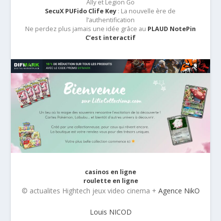
Ally et Legion Go
SecuX PUFido Clife Key
: La nouvelle ère de
l’authentification
Ne perdez plus jamais une idée grâce au
PLAUD NotePin
C’est interactif
casinos en ligne
roulette en ligne
© actualites Hightech jeux video cinema +
Agence NikO
Louis NICOD