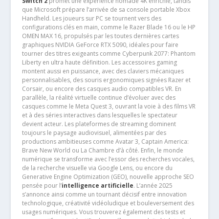
Switch 2
promet une expérience nomade 4K enrichie, tandis
que Microsoft prépare l’arrivée de sa console portable Xbox
Handheld. Les joueurs sur PC se tournent vers des
configurations clés en main, comme le Razer Blade 16 ou le HP
OMEN MAX 16, propulsés par les toutes dernières cartes
graphiques NVIDIA GeForce RTX 5090, idéales pour faire
tourner des titres exigeants comme Cyberpunk 2077: Phantom
Liberty en ultra haute définition. Les accessoires gaming
montent aussi en puissance, avec des claviers mécaniques
personnalisables, des souris ergonomiques signées Razer et
Corsair, ou encore des casques audio compatibles VR. En
parallèle, la réalité virtuelle continue d’évoluer avec des
casques comme le Meta Quest 3, ouvrant la voie à des films VR
et à des séries interactives dans lesquelles le spectateur
devient acteur. Les plateformes de streaming dominent
toujours le paysage audiovisuel, alimentées par des
productions ambitieuses comme Avatar 3, Captain America:
Brave New World ou La Chambre d’à côté. Enfin, le monde
numérique se transforme avec l’essor des recherches vocales,
de la recherche visuelle via Google Lens, ou encore du
Generative Engine Optimization (GEO), nouvelle approche SEO
pensée pour l’
intelligence artificielle
. L’année 2025
s’annonce ainsi comme un tournant décisif entre innovation
technologique, créativité vidéoludique et bouleversement des
usages numériques. Vous trouverez également des tests et