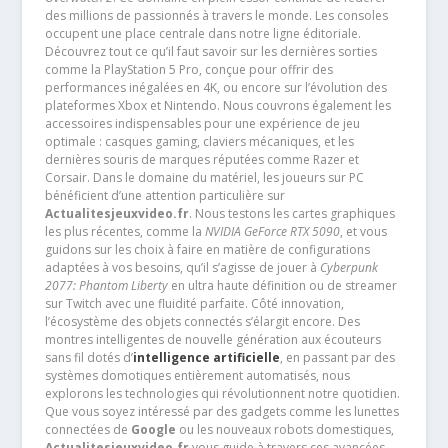
des millions de passionnés à travers le monde. Les consoles
occupent une place centrale dans notre ligne éditoriale.
Découvrez tout ce qu’il faut savoir sur les dernières sorties
comme la PlayStation 5 Pro, conçue pour offrir des
performances inégalées en 4K, ou encore sur l’évolution des
plateformes Xbox et Nintendo. Nous couvrons également les
accessoires indispensables pour une expérience de jeu
optimale : casques gaming, claviers mécaniques, et les
dernières souris de marques réputées comme Razer et
Corsair. Dans le domaine du matériel, les joueurs sur PC
bénéficient d’une attention particulière sur
Actualitesjeuxvideo.fr
. Nous testons les cartes graphiques
les plus récentes, comme la
NVIDIA GeForce RTX 5090
, et vous
guidons sur les choix à faire en matière de configurations
adaptées à vos besoins, qu’il s’agisse de jouer à
Cyberpunk
2077: Phantom Liberty
en ultra haute définition ou de streamer
sur Twitch avec une fluidité parfaite. Côté innovation,
l’écosystème des objets connectés s’élargit encore. Des
montres intelligentes de nouvelle génération aux écouteurs
sans fil dotés d’
intelligence artificielle
, en passant par des
systèmes domotiques entièrement automatisés, nous
explorons les technologies qui révolutionnent notre quotidien.
Que vous soyez intéressé par des gadgets comme les lunettes
connectées de
Google
ou les nouveaux robots domestiques,
Actualitesjeuxvideo.fr
vous guide à travers ces avancées