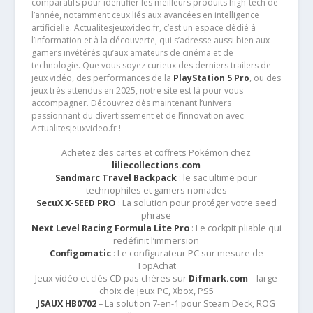
comparatifs pour identifier les meilleurs produits high-tech de
l’année, notamment ceux liés aux avancées en intelligence
artificielle. Actualitesjeuxvideo.fr, c’est un espace dédié à
l’information et à la découverte, qui s’adresse aussi bien aux
gamers invétérés qu’aux amateurs de cinéma et de
technologie. Que vous soyez curieux des derniers trailers de
jeux vidéo, des performances de la
PlayStation 5 Pro
, ou des
jeux très attendus en 2025, notre site est là pour vous
accompagner. Découvrez dès maintenant l’univers
passionnant du divertissement et de l’innovation avec
Actualitesjeuxvideo.fr !
Achetez des cartes et coffrets Pokémon chez
liliecollections.com
Sandmarc Travel Backpack
: le sac ultime pour
technophiles et gamers nomades
SecuX X-SEED PRO
: La solution pour protéger votre seed
phrase
Next Level Racing Formula Lite Pro
: Le cockpit pliable qui
redéfinit l’immersion
Configomatic
: Le configurateur PC sur mesure de
TopAchat
Jeux vidéo et clés CD pas chères sur
Difmark.com
– large
choix de jeux PC, Xbox, PS5
JSAUX HB0702
– La solution 7-en-1 pour Steam Deck, ROG