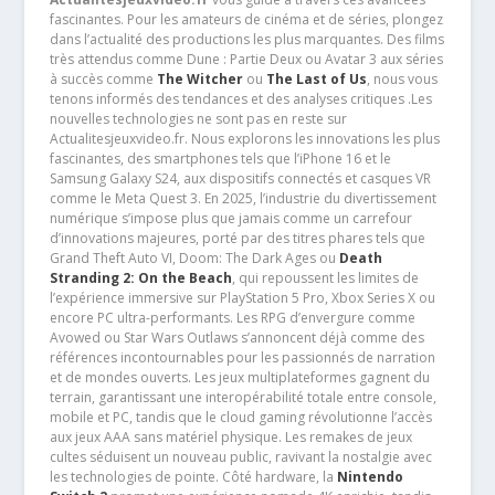
fascinantes. Pour les amateurs de cinéma et de séries, plongez
dans l’actualité des productions les plus marquantes. Des films
très attendus comme Dune : Partie Deux ou Avatar 3 aux séries
à succès comme
The Witcher
ou
The Last of Us
, nous vous
tenons informés des tendances et des analyses critiques .Les
nouvelles technologies ne sont pas en reste sur
Actualitesjeuxvideo.fr. Nous explorons les innovations les plus
fascinantes, des smartphones tels que l’iPhone 16 et le
Samsung Galaxy S24, aux dispositifs connectés et casques VR
comme le Meta Quest 3. En 2025, l’industrie du divertissement
numérique s’impose plus que jamais comme un carrefour
d’innovations majeures, porté par des titres phares tels que
Grand Theft Auto VI, Doom: The Dark Ages ou
Death
Stranding 2: On the Beach
, qui repoussent les limites de
l’expérience immersive sur PlayStation 5 Pro, Xbox Series X ou
encore PC ultra-performants. Les RPG d’envergure comme
Avowed ou Star Wars Outlaws s’annoncent déjà comme des
références incontournables pour les passionnés de narration
et de mondes ouverts. Les jeux multiplateformes gagnent du
terrain, garantissant une interopérabilité totale entre console,
mobile et PC, tandis que le cloud gaming révolutionne l’accès
aux jeux AAA sans matériel physique. Les remakes de jeux
cultes séduisent un nouveau public, ravivant la nostalgie avec
les technologies de pointe. Côté hardware, la
Nintendo