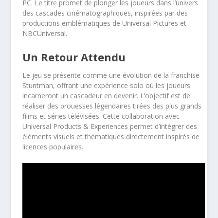
PC. Le titre promet de plonger les joueurs dans l’univers
des cascades cinématographiques, inspirées par des
productions emblématiques de Universal Pictures et
NBCUniversal.
Un Retour Attendu
Le jeu se présente comme une évolution de la franchise
Stuntman, offrant une expérience solo où les joueurs
incarneront un cascadeur en devenir. L’objectif est de
réaliser des prouesses légendaires tirées des plus grands
films et séries télévisées. Cette collaboration avec
Universal Products & Experiences permet d’intégrer des
éléments visuels et thématiques directement inspirés de
licences populaires.