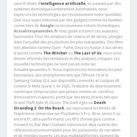
sans fil dotés d’
intelligence artificielle
, en passant par des
systèmes domotiques entièrement automatisés, nous
explorons les technologies qui révolutionnent notre quotidien.
Que vous soyez intéressé par des gadgets comme les lunettes
connectées de
Google
ou les nouveaux robots domestiques,
Actualitesjeuxvideo.fr
vous guide à travers ces avancées
fascinantes. Pour les amateurs de cinéma et de séries, plongez
dans l’actualité des productions les plus marquantes. Des films
très attendus comme Dune : Partie Deux ou Avatar 3 aux séries
à succès comme
The Witcher
ou
The Last of Us
, nous vous
tenons informés des tendances et des analyses critiques .Les
nouvelles technologies ne sont pas en reste sur
Actualitesjeuxvideo.fr. Nous explorons les innovations les plus
fascinantes, des smartphones tels que l’iPhone 16 et le
Samsung Galaxy S24, aux dispositifs connectés et casques VR
comme le Meta Quest 3. En 2025, l’industrie du divertissement
numérique s’impose plus que jamais comme un carrefour
d’innovations majeures, porté par des titres phares tels que
Grand Theft Auto VI, Doom: The Dark Ages ou
Death
Stranding 2: On the Beach
, qui repoussent les limites de
l’expérience immersive sur PlayStation 5 Pro, Xbox Series X ou
encore PC ultra-performants. Les RPG d’envergure comme
Avowed ou Star Wars Outlaws s’annoncent déjà comme des
références incontournables pour les passionnés de narration
et de mondes ouverts. Les jeux multiplateformes gagnent du