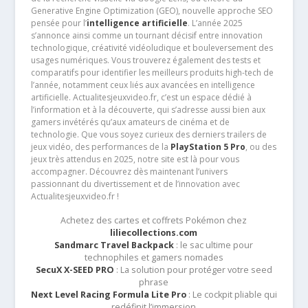
Generative Engine Optimization (GEO), nouvelle approche SEO
pensée pour l’
intelligence artificielle
. L’année 2025
s’annonce ainsi comme un tournant décisif entre innovation
technologique, créativité vidéoludique et bouleversement des
usages numériques. Vous trouverez également des tests et
comparatifs pour identifier les meilleurs produits high-tech de
l’année, notamment ceux liés aux avancées en intelligence
artificielle. Actualitesjeuxvideo.fr, c’est un espace dédié à
l’information et à la découverte, qui s’adresse aussi bien aux
gamers invétérés qu’aux amateurs de cinéma et de
technologie. Que vous soyez curieux des derniers trailers de
jeux vidéo, des performances de la
PlayStation 5 Pro
, ou des
jeux très attendus en 2025, notre site est là pour vous
accompagner. Découvrez dès maintenant l’univers
passionnant du divertissement et de l’innovation avec
Actualitesjeuxvideo.fr !
Achetez des cartes et coffrets Pokémon chez
liliecollections.com
Sandmarc Travel Backpack
: le sac ultime pour
technophiles et gamers nomades
SecuX X-SEED PRO
: La solution pour protéger votre seed
phrase
Next Level Racing Formula Lite Pro
: Le cockpit pliable qui
redéfinit l’immersion