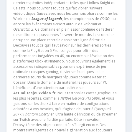
dernières pépites indépendantes telles que Hollow Knight ou
Celeste, nous couvrons tout ce qui fait vibrer l’univers
vidéoludique. Suivez avec nous les tournois phares comme les
Worlds de
League of Legends
, les championnats de
CS:GO
, ou
encore les événements e-sport autour de
Valorant
et
Overwatch 2
. Ce domaine en plein essor continue de fédérer
des millions de passionnés à travers le monde. Les consoles
occupent une place centrale dans notre ligne éditoriale.
Découvrez tout ce qu’il faut savoir sur les dernières sorties
comme la PlayStation 5 Pro, conçue pour offrir des
performances inégalées en 4K, ou encore sur l’évolution des
plateformes Xbox et Nintendo. Nous couvrons également les
accessoires indispensables pour une expérience de jeu
optimale : casques gaming, claviers mécaniques, et les
dernières souris de marques réputées comme Razer et
Corsair. Dans le domaine du matériel, les joueurs sur PC
bénéficient d’une attention particulière sur
Actualitesjeuxvideo.fr
. Nous testons les cartes graphiques
les plus récentes, comme la
NVIDIA GeForce RTX 5090
, et vous
guidons sur les choix à faire en matière de configurations
adaptées à vos besoins, qu’il s’agisse de jouer à
Cyberpunk
2077: Phantom Liberty
en ultra haute définition ou de streamer
sur Twitch avec une fluidité parfaite. Côté innovation,
l’écosystème des objets connectés s’élargit encore. Des
montres intelligentes de nouvelle génération aux écouteurs