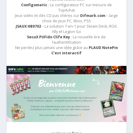
Configomatic
: Le configurateur PC sur mesure de
TopAchat
Jeux vidéo et clés CD pas chères sur
Difmark.com
– large
choix de jeux PC, Xbox, PS5
JSAUX HB0702
– La solution 7-en-1 pour Steam Deck, ROG
Ally et Legion Go
SecuX PUFido Clife Key
: La nouvelle ère de
l’authentification
Ne perdez plus jamais une idée grâce au
PLAUD NotePin
C’est interactif