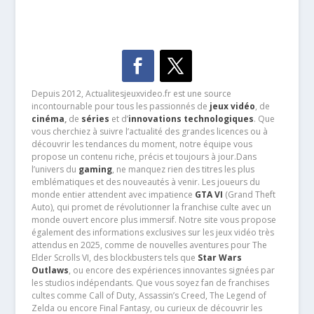
Depuis 2012, Actualitesjeuxvideo.fr est une source
incontournable pour tous les passionnés de
jeux vidéo
, de
cinéma
,
de
séries
et d’
innovations technologiques
. Que
vous cherchiez à suivre l’actualité des grandes licences ou à
découvrir les tendances du moment, notre équipe vous
propose un contenu riche, précis et toujours à jour.Dans
l’univers du
gaming
, ne manquez rien des titres les plus
emblématiques et des nouveautés à venir. Les joueurs du
monde entier attendent avec impatience
GTA VI
(Grand Theft
Auto), qui promet de révolutionner la franchise culte avec un
monde ouvert encore plus immersif. Notre site vous propose
également des informations exclusives sur les jeux vidéo très
attendus en 2025, comme de nouvelles aventures pour The
Elder Scrolls VI, des blockbusters tels que
Star Wars
Outlaws
, ou encore des expériences innovantes signées par
les studios indépendants. Que vous soyez fan de franchises
cultes comme Call of Duty, Assassin’s Creed, The Legend of
Zelda ou encore Final Fantasy, ou curieux de découvrir les