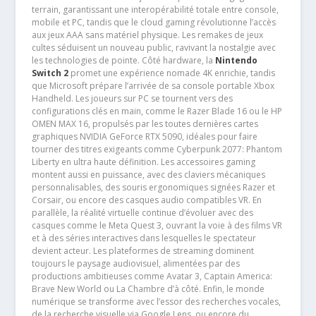
terrain, garantissant une interopérabilité totale entre console,
mobile et PC, tandis que le cloud gaming révolutionne l’accès
aux jeux AAA sans matériel physique. Les remakes de jeux
cultes séduisent un nouveau public, ravivant la nostalgie avec
les technologies de pointe. Côté hardware, la
Nintendo
Switch 2
promet une expérience nomade 4K enrichie, tandis
que Microsoft prépare l’arrivée de sa console portable Xbox
Handheld. Les joueurs sur PC se tournent vers des
configurations clés en main, comme le Razer Blade 16 ou le HP
OMEN MAX 16, propulsés par les toutes dernières cartes
graphiques NVIDIA GeForce RTX 5090, idéales pour faire
tourner des titres exigeants comme Cyberpunk 2077: Phantom
Liberty en ultra haute définition. Les accessoires gaming
montent aussi en puissance, avec des claviers mécaniques
personnalisables, des souris ergonomiques signées Razer et
Corsair, ou encore des casques audio compatibles VR. En
parallèle, la réalité virtuelle continue d’évoluer avec des
casques comme le Meta Quest 3, ouvrant la voie à des films VR
et à des séries interactives dans lesquelles le spectateur
devient acteur. Les plateformes de streaming dominent
toujours le paysage audiovisuel, alimentées par des
productions ambitieuses comme Avatar 3, Captain America:
Brave New World ou La Chambre d’à côté. Enfin, le monde
numérique se transforme avec l’essor des recherches vocales,
de la recherche visuelle via Google Lens, ou encore du