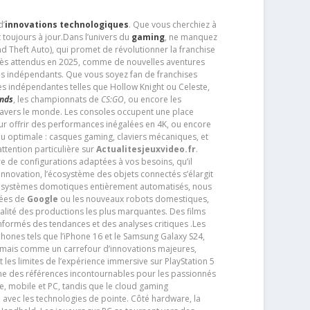
d’
innovations technologiques
. Que vous cherchiez à
 toujours à jour.Dans l’univers du
gaming
, ne manquez
d Theft Auto), qui promet de révolutionner la franchise
très attendus en 2025, comme de nouvelles aventures
os indépendants. Que vous soyez fan de franchises
es indépendantes telles que Hollow Knight ou Celeste,
ends
, les championnats de
CS:GO
, ou encore les
travers le monde. Les consoles occupent une place
pour offrir des performances inégalées en 4K, ou encore
u optimale : casques gaming, claviers mécaniques, et
ttention particulière sur
Actualitesjeuxvideo.fr
.
ère de configurations adaptées à vos besoins, qu’il
 innovation, l’écosystème des objets connectés s’élargit
s systèmes domotiques entièrement automatisés, nous
tées de
Google
ou les nouveaux robots domestiques,
alité des productions les plus marquantes. Des films
nformés des tendances et des analyses critiques .Les
phones tels que l’iPhone 16 et le Samsung Galaxy S24,
jamais comme un carrefour d’innovations majeures,
t les limites de l’expérience immersive sur PlayStation 5
e des références incontournables pour les passionnés
e, mobile et PC, tandis que le cloud gaming
e avec les technologies de pointe. Côté hardware, la