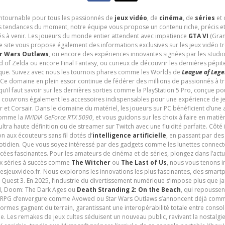
contournable pour tous les passionnés de
jeux vidéo
, de
cinéma
,
de
séries
et 
les tendances du moment, notre équipe vous propose un contenu riche, précis et
és à venir. Les joueurs du monde entier attendent avec impatience
GTA VI
(Gran
e site vous propose également des informations exclusives sur les jeux vidéo 
r Wars Outlaws
, ou encore des expériences innovantes signées par les studi
d of Zelda ou encore Final Fantasy, ou curieux de découvrir les dernières pépit
udique. Suivez avec nous les tournois phares comme les Worlds de
League of Leg
 Ce domaine en plein essor continue de fédérer des millions de passionnés à 
 qu’il faut savoir sur les dernières sorties comme la PlayStation 5 Pro, conçue 
s couvrons également les accessoires indispensables pour une expérience de je
t Corsair. Dans le domaine du matériel, les joueurs sur PC bénéficient d’une a
 comme la
NVIDIA GeForce RTX 5090
, et vous guidons sur les choix à faire en mati
ltra haute définition ou de streamer sur Twitch avec une fluidité parfaite. Côté
n aux écouteurs sans fil dotés d’
intelligence artificielle
, en passant par de
uotidien. Que vous soyez intéressé par des gadgets comme les lunettes connec
cées fascinantes. Pour les amateurs de cinéma et de séries, plongez dans l’actu
ux séries à succès comme
The Witcher
ou
The Last of Us
, nous vous tenons i
tesjeuxvideo.fr. Nous explorons les innovations les plus fascinantes, des smart
 Quest 3. En 2025, l’industrie du divertissement numérique s’impose plus que 
 VI, Doom: The Dark Ages ou
Death Stranding 2: On the Beach
, qui repoussen
es RPG d’envergure comme Avowed ou Star Wars Outlaws s’annoncent déjà comm
ormes gagnent du terrain, garantissant une interopérabilité totale entre consol
e. Les remakes de jeux cultes séduisent un nouveau public, ravivant la nostalgi