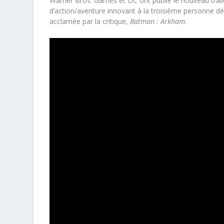
Warner Bros. Games et DC ont publié le nouveau trai
d’action/aventure innovant à la troisième personne d
acclamée par la critique,
Batman : Arkham.