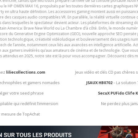
nrichie, tandis que Microsoft prépare l’arrivée de sa console portable Xbox H
ou le HP OMEN MAX 16, propulsés par les toutes dernières cartes graphiques NV
y en ultra haute définition. Les accessoires gaming montent aussi en puissanc
e des casques audio compatibles VR. En parallèle, la réalité virtuelle continu
ives dans lesquelles le spectateur devient acteur. Les plateformes de streaming 
ain America: Brave New World ou La Chambre d’à côté. Enfin, le monde numéri
encore du Generative Engine Optimization (GEO), nouvelle approche SEO pensée p
ation technologique, créativité vidéoludique et bouleversement des usages num
ech de l’année, notamment ceux liés aux avancées en intelligence artificielle. Ac
ien aux gamers invétérés qu’aux amateurs de cinéma et de technologie. Que vous 
rès attendus en 2025, notre site est là pour vous accompagner. Découvrez dès m
chez
liliecollections.com
Jeux vidéo et clés CD pas chères 
 technophiles et gamers nomades
JSAUX HB0702
– La solution
otéger votre seed phrase
SecuX PUFido Clife 
 pliable qui redéfinit l’immersion
Ne perdez plus jam
ur mesure de TopAchat