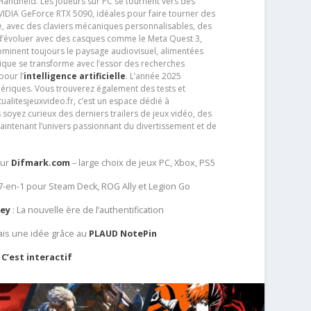
andheld. Les joueurs sur PC se tournent vers des
IDIA GeForce RTX 5090, idéales pour faire tourner des
e, avec des claviers mécaniques personnalisables, des
e d’évoluer avec des casques comme le Meta Quest 3,
dominent toujours le paysage audiovisuel, alimentées
que se transforme avec l’essor des recherches
our l’
intelligence artificielle
. L’année 2025
ériques. Vous trouverez également des tests et
tualitesjeuxvideo.fr, c’est un espace dédié à
soyez curieux des derniers trailers de jeux vidéo, des
aintenant l’univers passionnant du divertissement et de
sur
Difmark.com
– large choix de jeux PC, Xbox, PS5
 7-en-1 pour Steam Deck, ROG Ally et Legion Go
Key
: La nouvelle ère de l’authentification
ais une idée grâce au
PLAUD NotePin
C’est interactif