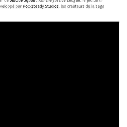
ler de
Suicide Squad
: Kill the Justice League
, le jeu de tir
éveloppé par
Rocksteady Studios
, les créateurs de la saga