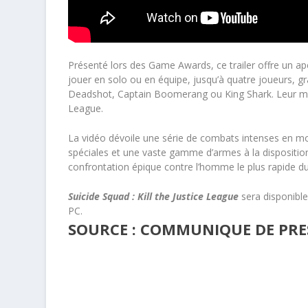
Présenté lors des Game Awards, ce trailer offre un ape
jouer en solo ou en équipe, jusqu’à quatre joueurs, gr
Deadshot, Captain Boomerang ou King Shark. Leur miss
League.
La vidéo dévoile une série de combats intenses en mo
spéciales et une vaste gamme d’armes à la disposition
confrontation épique contre l’homme le plus rapide d
Suicide Squad : Kill the Justice League
sera disponibl
PC.
SOURCE : COMMUNIQUE DE PRE