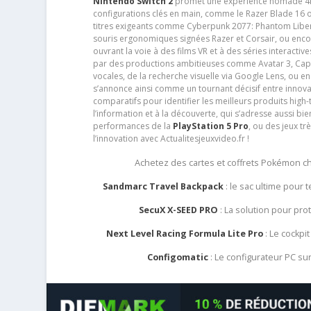
Nintendo Switch 2
promet une expérience nomade 4K e
configurations clés en main, comme le Razer Blade 16 
titres exigeants comme Cyberpunk 2077: Phantom Libert
souris ergonomiques signées Razer et Corsair, ou encor
ouvrant la voie à des films VR et à des séries interact
par des productions ambitieuses comme Avatar 3, Capt
vocales, de la recherche visuelle via Google Lens, ou 
s’annonce ainsi comme un tournant décisif entre innov
comparatifs pour identifier les meilleurs produits high-t
l’information et à la découverte, qui s’adresse aussi b
performances de la
PlayStation 5 Pro
, ou des jeux t
l’innovation avec Actualitesjeuxvideo.fr !
Achetez des cartes et coffrets Pokémon 
Sandmarc Travel Backpack
: le sac ultime pour
SecuX X-SEED PRO
: La solution pour pr
Next Level Racing Formula Lite Pro
: Le cockpit
Configomatic
: Le configurateur PC s