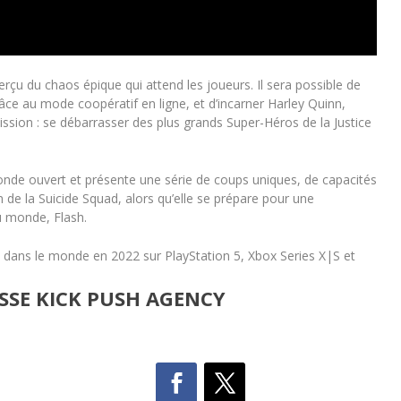
rçu du chaos épique qui attend les joueurs. Il sera possible de
âce au mode coopératif en ligne, et d’incarner Harley Quinn,
ion : se débarrasser des plus grands Super-Héros de la Justice
nde ouvert et présente une série de coups uniques, de capacités
 de la Suicide Squad, alors qu’elle se prépare pour une
u monde, Flash.
e dans le monde en 2022 sur PlayStation 5, Xbox Series X|S et
SSE KICK PUSH AGENCY