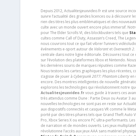
Depuis 2012, Actualitesjeuxvideo.fr est une source in
suivre l’actualité des grandes licences ou à découvrir 
rien des titres les plus emblématiques et des nouveaut
culte avec un monde ouvert encore plus immersif. Notr
pour The Elder Scrolls VI, des blockbusters tels que
Sta
cultes comme Call of Duty, Assassin’s Creed, The Legen
nous couvrons tout ce qui fait vibrer l’univers vidéol
événements e-sport autour de
Valorant
et
Overwatch 2
.
centrale dans notre ligne éditoriale. Découvrez tout ce
sur l’évolution des plateformes Xbox et Nintendo. Nou
les dernières souris de marques réputées comme Razer e
Nous testons les cartes graphiques les plus récentes,
s’agisse de jouer à
Cyberpunk 2077: Phantom Liberty
en u
encore. Des montres intelligentes de nouvelle génératio
explorons les technologies qui révolutionnent notre q
Actualitesjeuxvideo.fr
vous guide à travers ces avan
très attendus comme Dune : Partie Deux ou Avatar 3 a
nouvelles technologies ne sont pas en reste sur Actuali
aux dispositifs connectés et casques VR comme le Meta
porté par des titres phares tels que Grand Theft Auto
Pro, Xbox Series X ou encore PC ultra-performants. L
de narration et de mondes ouverts. Les jeux multiplatef
révolutionne l’accès aux jeux AAA sans matériel physiqu