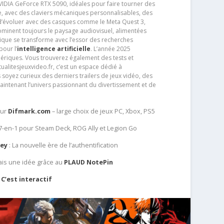
IDIA GeForce RTX 5090, idéales pour faire tourner des
e, avec des claviers mécaniques personnalisables, des
e d’évoluer avec des casques comme le Meta Quest 3,
dominent toujours le paysage audiovisuel, alimentées
que se transforme avec l’essor des recherches
our l’
intelligence artificielle
. L’année 2025
ériques. Vous trouverez également des tests et
tualitesjeuxvideo.fr, c’est un espace dédié à
soyez curieux des derniers trailers de jeux vidéo, des
aintenant l’univers passionnant du divertissement et de
sur
Difmark.com
– large choix de jeux PC, Xbox, PS5
 7-en-1 pour Steam Deck, ROG Ally et Legion Go
Key
: La nouvelle ère de l’authentification
ais une idée grâce au
PLAUD NotePin
C’est interactif