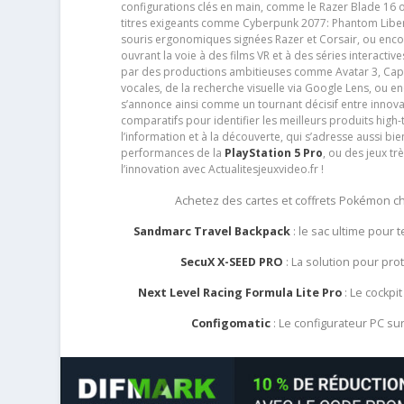
configurations clés en main, comme le Razer Blade 16 
titres exigeants comme Cyberpunk 2077: Phantom Libert
souris ergonomiques signées Razer et Corsair, ou encor
ouvrant la voie à des films VR et à des séries interact
par des productions ambitieuses comme Avatar 3, Capt
vocales, de la recherche visuelle via Google Lens, ou 
s’annonce ainsi comme un tournant décisif entre innov
comparatifs pour identifier les meilleurs produits high-t
l’information et à la découverte, qui s’adresse aussi b
performances de la
PlayStation 5 Pro
, ou des jeux t
l’innovation avec Actualitesjeuxvideo.fr !
Achetez des cartes et coffrets Pokémon 
Sandmarc Travel Backpack
: le sac ultime pour
SecuX X-SEED PRO
: La solution pour pr
Next Level Racing Formula Lite Pro
: Le cockpit
Configomatic
: Le configurateur PC s