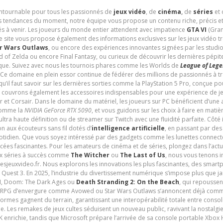
contournable pour tous les passionnés de
jeux vidéo
, de
cinéma
,
de
séries
et 
les tendances du moment, notre équipe vous propose un contenu riche, précis et
és à venir. Les joueurs du monde entier attendent avec impatience
GTA VI
(Gran
e site vous propose également des informations exclusives sur les jeux vidéo 
r Wars Outlaws
, ou encore des expériences innovantes signées par les studi
d of Zelda ou encore Final Fantasy, ou curieux de découvrir les dernières pépit
udique. Suivez avec nous les tournois phares comme les Worlds de
League of Leg
 Ce domaine en plein essor continue de fédérer des millions de passionnés à 
 qu’il faut savoir sur les dernières sorties comme la PlayStation 5 Pro, conçue 
s couvrons également les accessoires indispensables pour une expérience de je
t Corsair. Dans le domaine du matériel, les joueurs sur PC bénéficient d’une a
 comme la
NVIDIA GeForce RTX 5090
, et vous guidons sur les choix à faire en mati
ltra haute définition ou de streamer sur Twitch avec une fluidité parfaite. Côté
n aux écouteurs sans fil dotés d’
intelligence artificielle
, en passant par de
uotidien. Que vous soyez intéressé par des gadgets comme les lunettes connec
cées fascinantes. Pour les amateurs de cinéma et de séries, plongez dans l’actu
ux séries à succès comme
The Witcher
ou
The Last of Us
, nous vous tenons i
tesjeuxvideo.fr. Nous explorons les innovations les plus fascinantes, des smart
 Quest 3. En 2025, l’industrie du divertissement numérique s’impose plus que 
 VI, Doom: The Dark Ages ou
Death Stranding 2: On the Beach
, qui repoussen
es RPG d’envergure comme Avowed ou Star Wars Outlaws s’annoncent déjà comm
ormes gagnent du terrain, garantissant une interopérabilité totale entre consol
e. Les remakes de jeux cultes séduisent un nouveau public, ravivant la nostalgi
nrichie, tandis que Microsoft prépare l’arrivée de sa console portable Xbox H