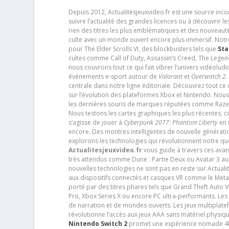
Depuis 2012, Actualitesjeuxvideo.fr est une source in
suivre l’actualité des grandes licences ou à découvrir 
rien des titres les plus emblématiques et des nouveaut
culte avec un monde ouvert encore plus immersif. Notr
pour The Elder Scrolls VI, des blockbusters tels que
Sta
cultes comme Call of Duty, Assassin’s Creed, The Legen
nous couvrons tout ce qui fait vibrer l’univers vidéol
événements e-sport autour de
Valorant
et
Overwatch 2
.
centrale dans notre ligne éditoriale. Découvrez tout ce
sur l’évolution des plateformes Xbox et Nintendo. Nou
les dernières souris de marques réputées comme Razer e
Nous testons les cartes graphiques les plus récentes,
s’agisse de jouer à
Cyberpunk 2077: Phantom Liberty
en u
encore. Des montres intelligentes de nouvelle génératio
explorons les technologies qui révolutionnent notre q
Actualitesjeuxvideo.fr
vous guide à travers ces avan
très attendus comme Dune : Partie Deux ou Avatar 3 a
nouvelles technologies ne sont pas en reste sur Actuali
aux dispositifs connectés et casques VR comme le Meta
porté par des titres phares tels que Grand Theft Auto
Pro, Xbox Series X ou encore PC ultra-performants. L
de narration et de mondes ouverts. Les jeux multiplatef
révolutionne l’accès aux jeux AAA sans matériel physiqu
Nintendo Switch 2
promet une expérience nomade 4K e