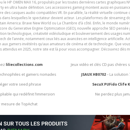
ou le HP OMEN MAX 16, propulsés par les toutes dernières cartes graphiques NV
y en ultra haute définition. Les accessoires gaming montent aussi en puissanc
e des casques audio compatibles VR. En parallèle, la réalité virtuelle continu
ives dans lesquelles le spectateur devient acteur. Les plateformes de streaming 
ain America: Brave New World ou La Chambre d’à côté. Enfin, le monde numéri
encore du Generative Engine Optimization (GEO), nouvelle approche SEO pensée p
ation technologique, créativité vidéoludique et bouleversement des usages num
ech de l’année, notamment ceux liés aux avancées en intelligence artificielle. Ac
ien aux gamers invétérés qu’aux amateurs de cinéma et de technologie. Que vous 
rès attendus en 2025, notre site est là pour vous accompagner. Découvrez dès m
chez
liliecollections.com
Jeux vidéo et clés CD pas chères 
 technophiles et gamers nomades
JSAUX HB0702
– La solution
otéger votre seed phrase
SecuX PUFido Clife 
 pliable qui redéfinit l’immersion
Ne perdez plus jam
ur mesure de TopAchat