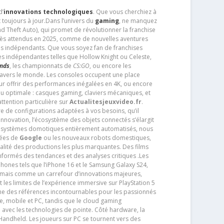
d’
innovations technologiques
. Que vous cherchiez à
 toujours à jour.Dans l’univers du
gaming
, ne manquez
d Theft Auto), qui promet de révolutionner la franchise
très attendus en 2025, comme de nouvelles aventures
os indépendants. Que vous soyez fan de franchises
es indépendantes telles que Hollow Knight ou Celeste,
ends
, les championnats de
CS:GO
, ou encore les
travers le monde. Les consoles occupent une place
pour offrir des performances inégalées en 4K, ou encore
u optimale : casques gaming, claviers mécaniques, et
ttention particulière sur
Actualitesjeuxvideo.fr
.
ère de configurations adaptées à vos besoins, qu’il
 innovation, l’écosystème des objets connectés s’élargit
s systèmes domotiques entièrement automatisés, nous
tées de
Google
ou les nouveaux robots domestiques,
alité des productions les plus marquantes. Des films
nformés des tendances et des analyses critiques .Les
phones tels que l’iPhone 16 et le Samsung Galaxy S24,
jamais comme un carrefour d’innovations majeures,
t les limites de l’expérience immersive sur PlayStation 5
e des références incontournables pour les passionnés
e, mobile et PC, tandis que le cloud gaming
e avec les technologies de pointe. Côté hardware, la
andheld. Les joueurs sur PC se tournent vers des