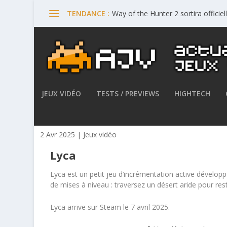
Way of the Hunter 2 sortira offici
TENDANCE :
JEUX VIDÉO
TESTS / PREVIEWS
HIGHTECH
Lyca sortira le 7 avril sur S
2 Avr 2025
|
Jeux vidéo
Lyca
Lyca est un petit jeu d’incrémentation active dévelop
de mises à niveau : traversez un désert aride pour rest
Lyca arrive sur Steam le 7 avril 2025.