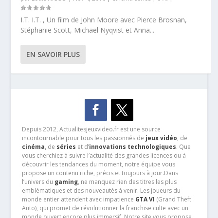
I.T. I.T. , Un film de John Moore avec Pierce Brosnan,
Stéphanie Scott, Michael Nyqvist et Anna...
EN SAVOIR PLUS
Depuis 2012, Actualitesjeuxvideo.fr est une source
incontournable pour tous les passionnés de
jeux vidéo
, de
cinéma
,
de
séries
et d’
innovations technologiques
. Que
vous cherchiez à suivre l’actualité des grandes licences ou à
découvrir les tendances du moment, notre équipe vous
propose un contenu riche, précis et toujours à jour.Dans
l’univers du
gaming
, ne manquez rien des titres les plus
emblématiques et des nouveautés à venir. Les joueurs du
monde entier attendent avec impatience
GTA VI
(Grand Theft
Auto), qui promet de révolutionner la franchise culte avec un
monde ouvert encore plus immersif. Notre site vous propose