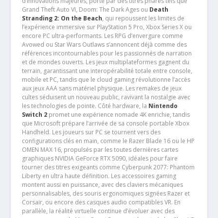
d’innovations majeures, porté par des titres phares tels que
Grand Theft Auto VI, Doom: The Dark Ages ou
Death
Stranding 2: On the Beach
, qui repoussent les limites de
l’expérience immersive sur PlayStation 5 Pro, Xbox Series X ou
encore PC ultra-performants. Les RPG d’envergure comme
Avowed ou Star Wars Outlaws s’annoncent déjà comme des
références incontournables pour les passionnés de narration
et de mondes ouverts. Les jeux multiplateformes gagnent du
terrain, garantissant une interopérabilité totale entre console,
mobile et PC, tandis que le cloud gaming révolutionne l’accès
aux jeux AAA sans matériel physique. Les remakes de jeux
cultes séduisent un nouveau public, ravivant la nostalgie avec
les technologies de pointe. Côté hardware, la
Nintendo
Switch 2
promet une expérience nomade 4K enrichie, tandis
que Microsoft prépare l’arrivée de sa console portable Xbox
Handheld. Les joueurs sur PC se tournent vers des
configurations clés en main, comme le Razer Blade 16 ou le HP
OMEN MAX 16, propulsés par les toutes dernières cartes
graphiques NVIDIA GeForce RTX 5090, idéales pour faire
tourner des titres exigeants comme Cyberpunk 2077: Phantom
Liberty en ultra haute définition. Les accessoires gaming
montent aussi en puissance, avec des claviers mécaniques
personnalisables, des souris ergonomiques signées Razer et
Corsair, ou encore des casques audio compatibles VR. En
parallèle, la réalité virtuelle continue d’évoluer avec des