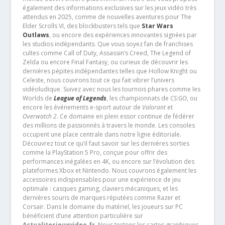
également des informations exclusives sur les jeux vidéo très
attendus en 2025, comme de nouvelles aventures pour The
Elder Scrolls VI, des blockbusters tels que
Star Wars
Outlaws
, ou encore des expériences innovantes signées par
les studios indépendants. Que vous soyez fan de franchises
cultes comme Call of Duty, Assassin’s Creed, The Legend of
Zelda ou encore Final Fantasy, ou curieux de découvrir les
dernières pépites indépendantes telles que Hollow Knight ou
Celeste, nous couvrons tout ce qui fait vibrer l’univers
vidéoludique. Suivez avec nous les tournois phares comme les
Worlds de
League of Legends
, les championnats de
CS:GO
, ou
encore les événements e-sport autour de
Valorant
et
Overwatch 2
. Ce domaine en plein essor continue de fédérer
des millions de passionnés à travers le monde. Les consoles
occupent une place centrale dans notre ligne éditoriale.
Découvrez tout ce qu’il faut savoir sur les dernières sorties
comme la PlayStation 5 Pro, conçue pour offrir des
performances inégalées en 4K, ou encore sur l’évolution des
plateformes Xbox et Nintendo. Nous couvrons également les
accessoires indispensables pour une expérience de jeu
optimale : casques gaming, claviers mécaniques, et les
dernières souris de marques réputées comme Razer et
Corsair. Dans le domaine du matériel, les joueurs sur PC
bénéficient d’une attention particulière sur
Actualitesjeuxvideo.fr
. Nous testons les cartes graphiques