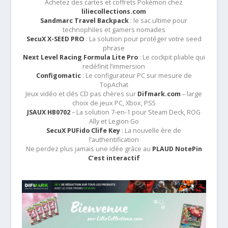
Achetez des cartes et coffrets Pokémon chez
liliecollections.com
Sandmarc Travel Backpack
: le sac ultime pour
technophiles et gamers nomades
SecuX X-SEED PRO
: La solution pour protéger votre seed
phrase
Next Level Racing Formula Lite Pro
: Le cockpit pliable qui
redéfinit l’immersion
Configomatic
: Le configurateur PC sur mesure de
TopAchat
Jeux vidéo et clés CD pas chères sur
Difmark.com
– large
choix de jeux PC, Xbox, PS5
JSAUX HB0702
– La solution 7-en-1 pour Steam Deck, ROG
Ally et Legion Go
SecuX PUFido Clife Key
: La nouvelle ère de
l’authentification
Ne perdez plus jamais une idée grâce au
PLAUD NotePin
C’est interactif