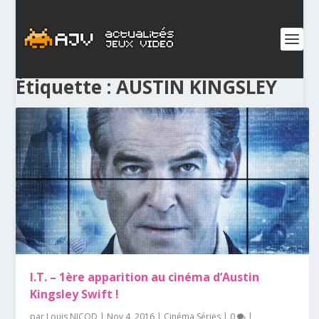
Étiquette :
AUSTIN KINGSLEY
I.T. – 1ère apparition au cinéma d’Austin
Kingsley Swift !
par
Louis NICOD
|
Nov 4, 2016
|
Cinéma Séries
|
0
|