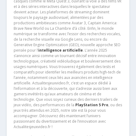
casques comme le Meta Quest 3, ouvrant la voie à des films VR
et à des séries interactives dans lesquelles le spectateur
devient acteur. Les plateformes de streaming dominent
toujours le paysage audiovisuel, alimentées par des
productions ambitieuses comme Avatar 3, Captain America:
Brave New World ou La Chambre d’à côté. Enfin, le monde
numérique se transforme avec l’essor des recherches vocales,
de la recherche visuelle via Google Lens, ou encore du
Generative Engine Optimization (GEO), nouvelle approche SEO
pensée pour l’
intelligence artificielle
. L’année 2025
s’annonce ainsi comme un tournant décisif entre innovation
technologique, créativité vidéoludique et bouleversement des
usages numériques. Vous trouverez également des tests et
comparatifs pour identifier les meilleurs produits high-tech de
l’année, notamment ceux liés aux avancées en intelligence
artificielle. Actualitesjeuxvideo.fr, c’est un espace dédié à
l’information et à la découverte, qui s’adresse aussi bien aux
gamers invétérés qu’aux amateurs de cinéma et de
technologie. Que vous soyez curieux des derniers trailers de
jeux vidéo, des performances de la
PlayStation 5 Pro
, ou des
jeux très attendus en 2025, notre site est là pour vous
accompagner. Découvrez dès maintenant l’univers
passionnant du divertissement et de l’innovation avec
Actualitesjeuxvideo.fr !