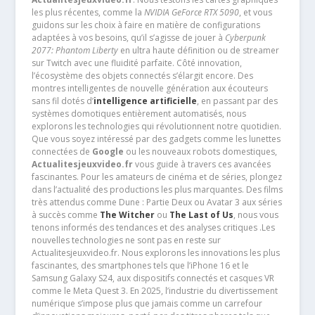
les plus récentes, comme la
NVIDIA GeForce RTX 5090
, et vous
guidons sur les choix à faire en matière de configurations
adaptées à vos besoins, qu’il s’agisse de jouer à
Cyberpunk
2077: Phantom Liberty
en ultra haute définition ou de streamer
sur Twitch avec une fluidité parfaite. Côté innovation,
l’écosystème des objets connectés s’élargit encore. Des
montres intelligentes de nouvelle génération aux écouteurs
sans fil dotés d’
intelligence artificielle
, en passant par des
systèmes domotiques entièrement automatisés, nous
explorons les technologies qui révolutionnent notre quotidien.
Que vous soyez intéressé par des gadgets comme les lunettes
connectées de
Google
ou les nouveaux robots domestiques,
Actualitesjeuxvideo.fr
vous guide à travers ces avancées
fascinantes. Pour les amateurs de cinéma et de séries, plongez
dans l’actualité des productions les plus marquantes. Des films
très attendus comme Dune : Partie Deux ou Avatar 3 aux séries
à succès comme
The Witcher
ou
The Last of Us
, nous vous
tenons informés des tendances et des analyses critiques .Les
nouvelles technologies ne sont pas en reste sur
Actualitesjeuxvideo.fr. Nous explorons les innovations les plus
fascinantes, des smartphones tels que l’iPhone 16 et le
Samsung Galaxy S24, aux dispositifs connectés et casques VR
comme le Meta Quest 3. En 2025, l’industrie du divertissement
numérique s’impose plus que jamais comme un carrefour