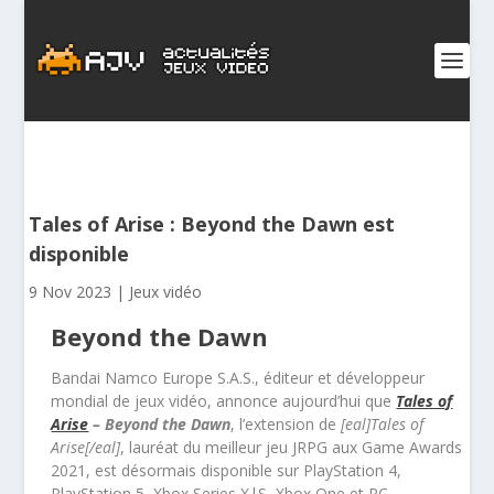
Tales of Arise : Beyond the Dawn est
disponible
9 Nov 2023
|
Jeux vidéo
Beyond the Dawn
Bandai Namco Europe S.A.S., éditeur et développeur
mondial de jeux vidéo, annonce aujourd’hui que
Tales of
Arise
– Beyond the Dawn
, l’extension de
[eal]Tales of
Arise[/eal]
, lauréat du meilleur jeu JRPG aux Game Awards
2021, est désormais disponible sur PlayStation 4,
PlayStation 5, Xbox Series X|S, Xbox One et PC.