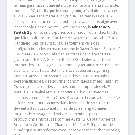
terrain, garantissant une interopérabilité totale entre console,
mobile et PC, tandis que le cloud gaming révolutionne l’accès
aux jeux AAA sans matériel physique. Les remakes de jeux
cultes séduisent un nouveau public, ravivant la nostalgie avec
les technologies de pointe. Côté hardware, la
Nintendo
Switch 2
promet une expérience nomade 4K enrichie, tandis
que Microsoft prépare l’arrivée de sa console portable Xbox
Handheld. Les joueurs sur PC se tournent vers des
configurations clés en main, comme le Razer Blade 16 ou le HP
OMEN MAX 16, propulsés par les toutes dernières cartes
graphiques NVIDIA GeForce RTX 5090, idéales pour faire
tourner des titres exigeants comme Cyberpunk 2077: Phantom
Liberty en ultra haute définition. Les accessoires gaming
montent aussi en puissance, avec des claviers mécaniques
personnalisables, des souris ergonomiques signées Razer et
Corsair, ou encore des casques audio compatibles VR. En
parallèle, la réalité virtuelle continue d’évoluer avec des
casques comme le Meta Quest 3, ouvrant la voie à des films VR
et à des séries interactives dans lesquelles le spectateur
devient acteur. Les plateformes de streaming dominent
toujours le paysage audiovisuel, alimentées par des
productions ambitieuses comme Avatar 3, Captain America:
Brave New World ou La Chambre d’à côté. Enfin, le monde
numérique se transforme avec l’essor des recherches vocales,