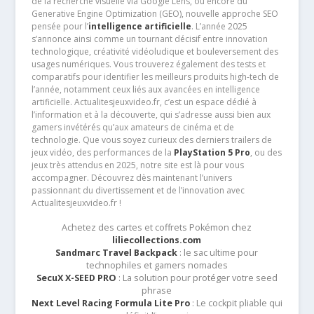
de la recherche visuelle via Google Lens, ou encore du
Generative Engine Optimization (GEO), nouvelle approche SEO
pensée pour l’
intelligence artificielle
. L’année 2025
s’annonce ainsi comme un tournant décisif entre innovation
technologique, créativité vidéoludique et bouleversement des
usages numériques. Vous trouverez également des tests et
comparatifs pour identifier les meilleurs produits high-tech de
l’année, notamment ceux liés aux avancées en intelligence
artificielle. Actualitesjeuxvideo.fr, c’est un espace dédié à
l’information et à la découverte, qui s’adresse aussi bien aux
gamers invétérés qu’aux amateurs de cinéma et de
technologie. Que vous soyez curieux des derniers trailers de
jeux vidéo, des performances de la
PlayStation 5 Pro
, ou des
jeux très attendus en 2025, notre site est là pour vous
accompagner. Découvrez dès maintenant l’univers
passionnant du divertissement et de l’innovation avec
Actualitesjeuxvideo.fr !
Achetez des cartes et coffrets Pokémon chez
liliecollections.com
Sandmarc Travel Backpack
: le sac ultime pour
technophiles et gamers nomades
SecuX X-SEED PRO
: La solution pour protéger votre seed
phrase
Next Level Racing Formula Lite Pro
: Le cockpit pliable qui