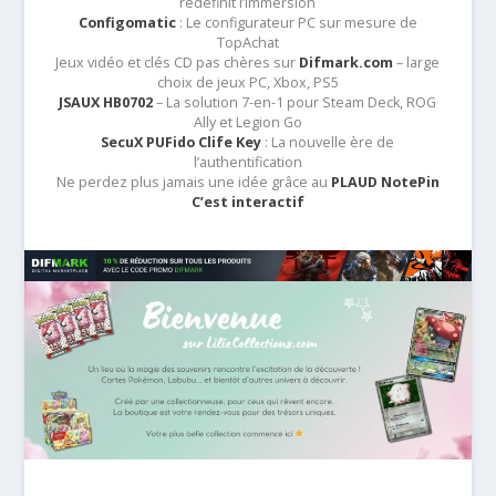
redéfinit l’immersion
Configomatic
: Le configurateur PC sur mesure de
TopAchat
Jeux vidéo et clés CD pas chères sur
Difmark.com
– large
choix de jeux PC, Xbox, PS5
JSAUX HB0702
– La solution 7-en-1 pour Steam Deck, ROG
Ally et Legion Go
SecuX PUFido Clife Key
: La nouvelle ère de
l’authentification
Ne perdez plus jamais une idée grâce au
PLAUD NotePin
C’est interactif