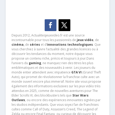
Depuis 2012, Actualitesjeuxvideo.fr est une source
incontournable pour tous les passionnés de
jeux vidéo
, de
cinéma
,
de
séries
et d’
innovations technologiques
. Que
vous cherchiez à suivre l’actualité des grandes licences ou à
découvrir les tendances du moment, notre équipe vous
propose un contenu riche, précis et toujours à jour.Dans
l’univers du
gaming
, ne manquez rien des titres les plus
emblématiques et des nouveautés à venir. Les joueurs du
monde entier attendent avec impatience
GTA VI
(Grand Theft
Auto), qui promet de révolutionner la franchise culte avec un
monde ouvert encore plus immersif. Notre site vous propose
également des informations exclusives sur les jeux vidéo très
attendus en 2025, comme de nouvelles aventures pour The
Elder Scrolls VI, des blockbusters tels que
Star Wars
Outlaws
, ou encore des expériences innovantes signées par
les studios indépendants. Que vous soyez fan de franchises
cultes comme Call of Duty, Assassin’s Creed, The Legend of
Zelda ou encore Final Fantasy, ou curieux de découvrir les