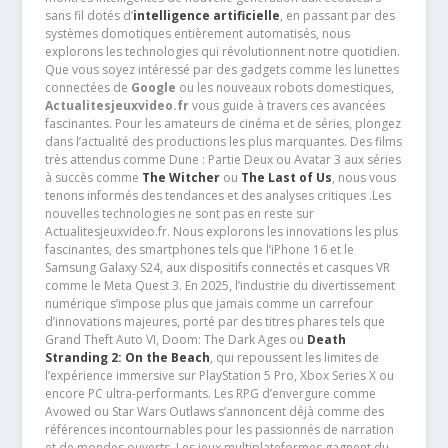
sans fil dotés d’
intelligence artificielle
, en passant par des
systèmes domotiques entièrement automatisés, nous
explorons les technologies qui révolutionnent notre quotidien.
Que vous soyez intéressé par des gadgets comme les lunettes
connectées de
Google
ou les nouveaux robots domestiques,
Actualitesjeuxvideo.fr
vous guide à travers ces avancées
fascinantes. Pour les amateurs de cinéma et de séries, plongez
dans l’actualité des productions les plus marquantes. Des films
très attendus comme Dune : Partie Deux ou Avatar 3 aux séries
à succès comme
The Witcher
ou
The Last of Us
, nous vous
tenons informés des tendances et des analyses critiques .Les
nouvelles technologies ne sont pas en reste sur
Actualitesjeuxvideo.fr. Nous explorons les innovations les plus
fascinantes, des smartphones tels que l’iPhone 16 et le
Samsung Galaxy S24, aux dispositifs connectés et casques VR
comme le Meta Quest 3. En 2025, l’industrie du divertissement
numérique s’impose plus que jamais comme un carrefour
d’innovations majeures, porté par des titres phares tels que
Grand Theft Auto VI, Doom: The Dark Ages ou
Death
Stranding 2: On the Beach
, qui repoussent les limites de
l’expérience immersive sur PlayStation 5 Pro, Xbox Series X ou
encore PC ultra-performants. Les RPG d’envergure comme
Avowed ou Star Wars Outlaws s’annoncent déjà comme des
références incontournables pour les passionnés de narration
et de mondes ouverts. Les jeux multiplateformes gagnent du