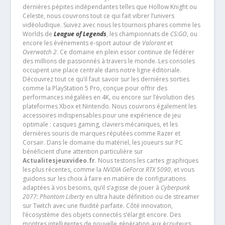
dernières pépites indépendantes telles que Hollow Knight ou
Celeste, nous couvrons tout ce qui fait vibrer l’univers
vidéoludique. Suivez avec nous les tournois phares comme les
Worlds de
League of Legends
, les championnats de
CS:GO
, ou
encore les événements e-sport autour de
Valorant
et
Overwatch 2
. Ce domaine en plein essor continue de fédérer
des millions de passionnés à travers le monde. Les consoles
occupent une place centrale dans notre ligne éditoriale.
Découvrez tout ce qu’il faut savoir sur les dernières sorties
comme la PlayStation 5 Pro, conçue pour offrir des
performances inégalées en 4K, ou encore sur l’évolution des
plateformes Xbox et Nintendo. Nous couvrons également les
accessoires indispensables pour une expérience de jeu
optimale : casques gaming, claviers mécaniques, et les
dernières souris de marques réputées comme Razer et
Corsair. Dans le domaine du matériel, les joueurs sur PC
bénéficient d’une attention particulière sur
Actualitesjeuxvideo.fr
. Nous testons les cartes graphiques
les plus récentes, comme la
NVIDIA GeForce RTX 5090
, et vous
guidons sur les choix à faire en matière de configurations
adaptées à vos besoins, qu’il s’agisse de jouer à
Cyberpunk
2077: Phantom Liberty
en ultra haute définition ou de streamer
sur Twitch avec une fluidité parfaite. Côté innovation,
l’écosystème des objets connectés s’élargit encore. Des
montres intelligentes de nouvelle génération aux écouteurs