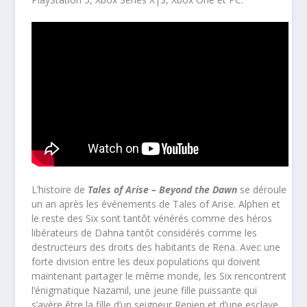
L’histoire de
Tales of Arise – Beyond the Dawn
se déroule
un an après les événements de Tales of Arise. Alphen et
le reste des Six sont tantôt vénérés comme des héros
libérateurs de Dahna tantôt considérés comme les
destructeurs des droits des habitants de Rena. Avec une
forte division entre les deux populations qui doivent
maintenant partager le même monde, les Six rencontrent
l’énigmatique Nazamil, une jeune fille puissante qui
s’avère être la fille d’un seigneur Renien et d’une esclave