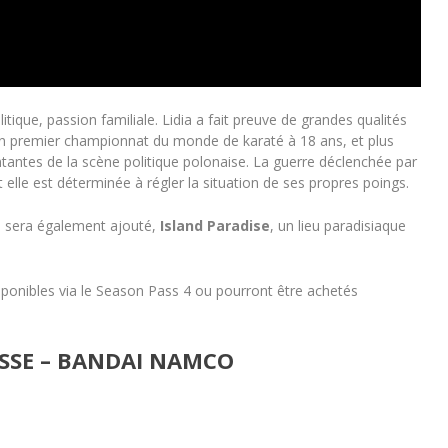
itique, passion familiale. Lidia a fait preuve de grandes qualités
on premier championnat du monde de karaté à 18 ans, et plus
tantes de la scène politique polonaise. La guerre déclenchée par
elle est déterminée à régler la situation de ses propres poings.
 sera également ajouté,
Island Paradise
, un lieu paradisiaque
sponibles via le Season Pass 4 ou pourront être achetés
SSE – BANDAI NAMCO