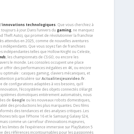
d’
innovations technologiques
. Que vous cherchiez à
 toujours à jour.Dans l’univers du
gaming
, ne manquez
d Theft Auto), qui promet de révolutionner la franchise
très attendus en 2025, comme de nouvelles aventures
os indépendants. Que vous soyez fan de franchises
es indépendantes telles que Hollow Knight ou Celeste,
ends
, les championnats de
CS:GO
, ou encore les
travers le monde. Les consoles occupent une place
pour offrir des performances inégalées en 4K, ou encore
u optimale : casques gaming, claviers mécaniques, et
ttention particulière sur
Actualitesjeuxvideo.fr
.
ère de configurations adaptées à vos besoins, qu’il
 innovation, l’écosystème des objets connectés s’élargit
s systèmes domotiques entièrement automatisés, nous
tées de
Google
ou les nouveaux robots domestiques,
alité des productions les plus marquantes. Des films
nformés des tendances et des analyses critiques .Les
phones tels que l’iPhone 16 et le Samsung Galaxy S24,
jamais comme un carrefour d’innovations majeures,
t les limites de l’expérience immersive sur PlayStation 5
e des références incontournables pour les passionnés