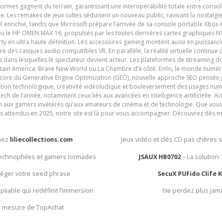
ormes gagnent du terrain, garantissant une interopérabilité totale entre consol
e. Les remakes de jeux cultes séduisent un nouveau public, ravivant la nostalgi
nrichie, tandis que Microsoft prépare l’arrivée de sa console portable Xbox H
ou le HP OMEN MAX 16, propulsés par les toutes dernières cartes graphiques NV
y en ultra haute définition. Les accessoires gaming montent aussi en puissanc
e des casques audio compatibles VR. En parallèle, la réalité virtuelle continu
ives dans lesquelles le spectateur devient acteur. Les plateformes de streaming 
ain America: Brave New World ou La Chambre d’à côté. Enfin, le monde numéri
encore du Generative Engine Optimization (GEO), nouvelle approche SEO pensée p
ation technologique, créativité vidéoludique et bouleversement des usages num
ech de l’année, notamment ceux liés aux avancées en intelligence artificielle. Ac
ien aux gamers invétérés qu’aux amateurs de cinéma et de technologie. Que vous 
rès attendus en 2025, notre site est là pour vous accompagner. Découvrez dès m
chez
liliecollections.com
Jeux vidéo et clés CD pas chères 
 technophiles et gamers nomades
JSAUX HB0702
– La solution
otéger votre seed phrase
SecuX PUFido Clife 
 pliable qui redéfinit l’immersion
Ne perdez plus jam
ur mesure de TopAchat