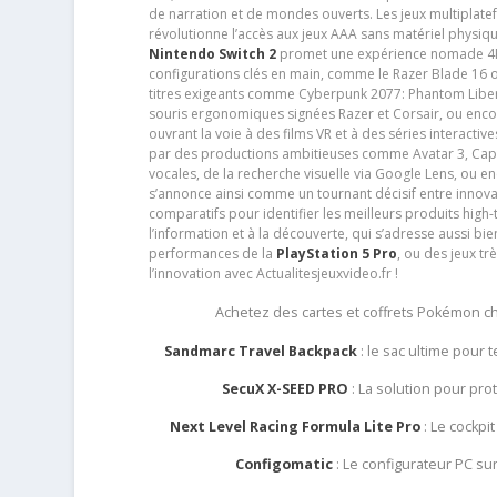
de narration et de mondes ouverts. Les jeux multiplatef
révolutionne l’accès aux jeux AAA sans matériel physiqu
Nintendo Switch 2
promet une expérience nomade 4K e
configurations clés en main, comme le Razer Blade 16 
titres exigeants comme Cyberpunk 2077: Phantom Libert
souris ergonomiques signées Razer et Corsair, ou encor
ouvrant la voie à des films VR et à des séries interact
par des productions ambitieuses comme Avatar 3, Capt
vocales, de la recherche visuelle via Google Lens, ou 
s’annonce ainsi comme un tournant décisif entre innov
comparatifs pour identifier les meilleurs produits high-t
l’information et à la découverte, qui s’adresse aussi b
performances de la
PlayStation 5 Pro
, ou des jeux t
l’innovation avec Actualitesjeuxvideo.fr !
Achetez des cartes et coffrets Pokémon 
Sandmarc Travel Backpack
: le sac ultime pour
SecuX X-SEED PRO
: La solution pour pr
Next Level Racing Formula Lite Pro
: Le cockpit
Configomatic
: Le configurateur PC s