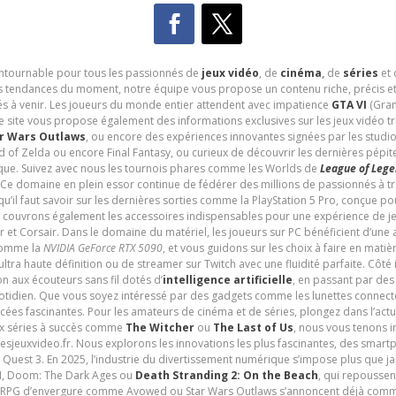
contournable pour tous les passionnés de
jeux vidéo
, de
cinéma
,
de
séries
et 
les tendances du moment, notre équipe vous propose un contenu riche, précis et
és à venir. Les joueurs du monde entier attendent avec impatience
GTA VI
(Gran
e site vous propose également des informations exclusives sur les jeux vidéo 
r Wars Outlaws
, ou encore des expériences innovantes signées par les studi
d of Zelda ou encore Final Fantasy, ou curieux de découvrir les dernières pépit
udique. Suivez avec nous les tournois phares comme les Worlds de
League of Leg
 Ce domaine en plein essor continue de fédérer des millions de passionnés à 
 qu’il faut savoir sur les dernières sorties comme la PlayStation 5 Pro, conçue 
s couvrons également les accessoires indispensables pour une expérience de je
t Corsair. Dans le domaine du matériel, les joueurs sur PC bénéficient d’une a
 comme la
NVIDIA GeForce RTX 5090
, et vous guidons sur les choix à faire en mati
ltra haute définition ou de streamer sur Twitch avec une fluidité parfaite. Côté
n aux écouteurs sans fil dotés d’
intelligence artificielle
, en passant par de
uotidien. Que vous soyez intéressé par des gadgets comme les lunettes connec
cées fascinantes. Pour les amateurs de cinéma et de séries, plongez dans l’actu
ux séries à succès comme
The Witcher
ou
The Last of Us
, nous vous tenons i
tesjeuxvideo.fr. Nous explorons les innovations les plus fascinantes, des smart
 Quest 3. En 2025, l’industrie du divertissement numérique s’impose plus que 
 VI, Doom: The Dark Ages ou
Death Stranding 2: On the Beach
, qui repoussen
es RPG d’envergure comme Avowed ou Star Wars Outlaws s’annoncent déjà comm