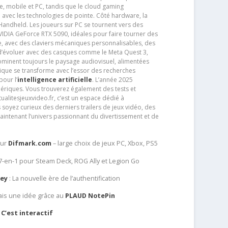
e, mobile et PC, tandis que le cloud gaming
e avec les technologies de pointe. Côté hardware, la
andheld. Les joueurs sur PC se tournent vers des
IDIA GeForce RTX 5090, idéales pour faire tourner des
e, avec des claviers mécaniques personnalisables, des
e d’évoluer avec des casques comme le Meta Quest 3,
dominent toujours le paysage audiovisuel, alimentées
que se transforme avec l’essor des recherches
our l’
intelligence artificielle
. L’année 2025
ériques. Vous trouverez également des tests et
tualitesjeuxvideo.fr, c’est un espace dédié à
soyez curieux des derniers trailers de jeux vidéo, des
aintenant l’univers passionnant du divertissement et de
sur
Difmark.com
– large choix de jeux PC, Xbox, PS5
 7-en-1 pour Steam Deck, ROG Ally et Legion Go
Key
: La nouvelle ère de l’authentification
ais une idée grâce au
PLAUD NotePin
C’est interactif