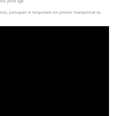
plus jeune âge.
aines, participant et remportant son premier championnat du