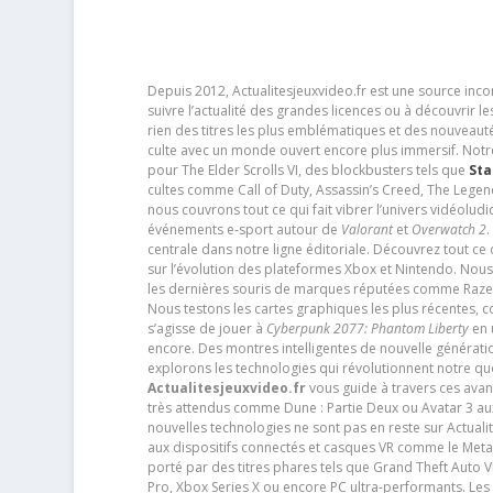
Depuis 2012, Actualitesjeuxvideo.fr est une source in
suivre l’actualité des grandes licences ou à découvrir 
rien des titres les plus emblématiques et des nouveaut
culte avec un monde ouvert encore plus immersif. Notr
pour The Elder Scrolls VI, des blockbusters tels que
Sta
cultes comme Call of Duty, Assassin’s Creed, The Legen
nous couvrons tout ce qui fait vibrer l’univers vidéol
événements e-sport autour de
Valorant
et
Overwatch 2
.
centrale dans notre ligne éditoriale. Découvrez tout ce
sur l’évolution des plateformes Xbox et Nintendo. Nou
les dernières souris de marques réputées comme Razer e
Nous testons les cartes graphiques les plus récentes,
s’agisse de jouer à
Cyberpunk 2077: Phantom Liberty
en u
encore. Des montres intelligentes de nouvelle génératio
explorons les technologies qui révolutionnent notre q
Actualitesjeuxvideo.fr
vous guide à travers ces avan
très attendus comme Dune : Partie Deux ou Avatar 3 a
nouvelles technologies ne sont pas en reste sur Actuali
aux dispositifs connectés et casques VR comme le Meta
porté par des titres phares tels que Grand Theft Auto
Pro, Xbox Series X ou encore PC ultra-performants. L