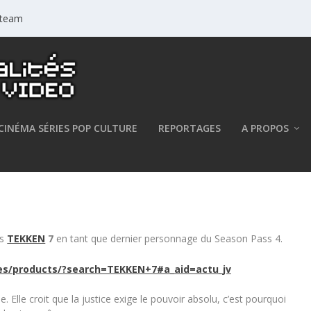
 Steam
CINÉMA SÉRIES POP CULTURE
REPORTAGES
A PROPOS
ejoindra le combat dès demain
ns
TEKKEN
7
en tant que dernier personnage du Season Pass 4.
s/products/?search=TEKKEN+7#a_aid=actu_jv
Elle croit que la justice exige le pouvoir absolu, c’est pourquoi