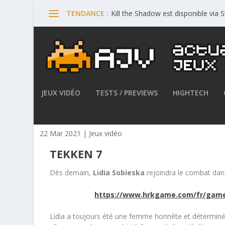
Kill the Shadow est disponible via
TENDANCE :
JEUX VIDÉO
TESTS / PREVIEWS
HIGHTECH
TEKKEN 7 – Lidia Sobieska r
22 Mar 2021
|
Jeux vidéo
TEKKEN 7
Dès demain,
Lidia Sobieska
rejoindra le combat da
https://www.hrkgame.com/fr/game
Lidia a toujours été une femme honnête et déterminée. 