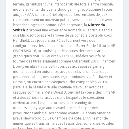
terrain, garantissant une interopérabilité totale entre console,
mobile et PC, tandis que le cloud gaming révolutionne l’accès
aux jeux AAA sans matériel physique. Les remakes de jeux
cultes séduisent un nouveau public, ravivant la nostalgie avec
les technologies de pointe. Côté hardware, la
Nintendo
Switch 2
promet une expérience nomade 4K enrichie, tandis
que Microsoft prépare l’arrivée de sa console portable Xbox
Handheld. Les joueurs sur PC se tournent vers des
configurations clés en main, comme le Razer Blade 16 ou le HP
OMEN MAX 16, propulsés par les toutes dernières cartes
graphiques NVIDIA GeForce RTX 5090, idéales pour faire
tourner des titres exigeants comme Cyberpunk 2077: Phantom
Liberty en ultra haute définition. Les accessoires gaming
montent aussi en puissance, avec des claviers mécaniques
personnalisables, des souris ergonomiques signées Razer et
Corsair, ou encore des casques audio compatibles VR. En
parallèle, la réalité virtuelle continue d’évoluer avec des
casques comme le Meta Quest 3, ouvrant la voie à des films VR
et à des séries interactives dans lesquelles le spectateur
devient acteur. Les plateformes de streaming dominent
toujours le paysage audiovisuel, alimentées par des
productions ambitieuses comme Avatar 3, Captain America:
Brave New World ou La Chambre d’à côté. Enfin, le monde
numérique se transforme avec l’essor des recherches vocales,
de la recherche visuelle via Google Lens, ou encore du