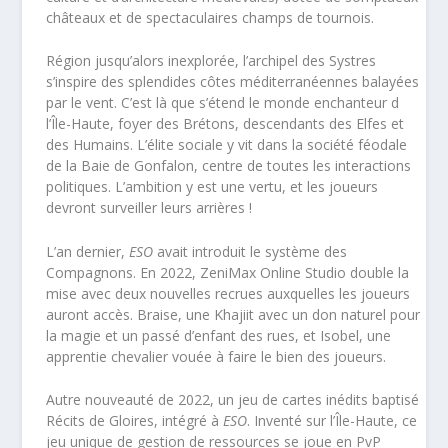
châteaux et de spectaculaires champs de tournois.
Région jusqu’alors inexplorée, l’archipel des Systres
s’inspire des splendides côtes méditerranéennes balayées
par le vent. C’est là que s’étend le monde enchanteur d
l’Île-Haute, foyer des Brétons, descendants des Elfes et
des Humains. L’élite sociale y vit dans la société féodale
de la Baie de Gonfalon, centre de toutes les interactions
politiques. L’ambition y est une vertu, et les joueurs
devront surveiller leurs arrières !
L’an dernier,
ESO
avait introduit le système des
Compagnons. En 2022, ZeniMax Online Studio double la
mise avec deux nouvelles recrues auxquelles les joueurs
auront accès. Braise, une Khajiit avec un don naturel pour
la magie et un passé d’enfant des rues, et Isobel, une
apprentie chevalier vouée à faire le bien des joueurs.
Autre nouveauté de 2022, un jeu de cartes inédits baptisé
Récits de Gloires, intégré à
ESO
. Inventé sur l’Île-Haute, ce
jeu unique de gestion de ressources se joue en PvP