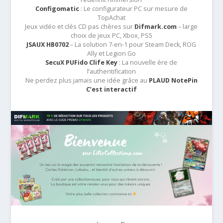
Configomatic
: Le configurateur PC sur mesure de
TopAchat
Jeux vidéo et clés CD pas chères sur
Difmark.com
– large
choix de jeux PC, Xbox, PS5
JSAUX HB0702
– La solution 7-en-1 pour Steam Deck, ROG
Ally et Legion Go
SecuX PUFido Clife Key
: La nouvelle ère de
l’authentification
Ne perdez plus jamais une idée grâce au
PLAUD NotePin
C’est interactif