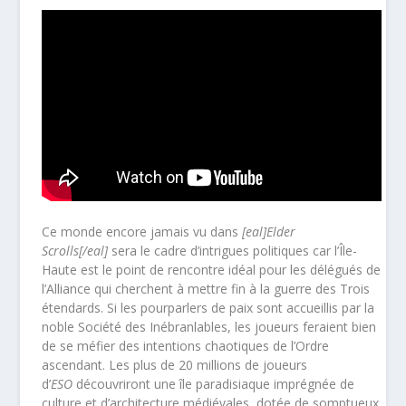
Ce monde encore jamais vu dans
[eal]Elder
Scrolls[/eal]
sera le cadre d’intrigues politiques car l’Île-
Haute est le point de rencontre idéal pour les délégués de
l’Alliance qui cherchent à mettre fin à la guerre des Trois
étendards. Si les pourparlers de paix sont accueillis par la
noble Société des Inébranlables, les joueurs feraient bien
de se méfier des intentions chaotiques de l’Ordre
ascendant. Les plus de 20 millions de joueurs
d’
ESO
découvriront une île paradisiaque imprégnée de
culture et d’architecture médiévales, dotée de somptueux