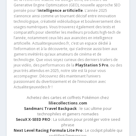
Generative Engine Optimization (GEO), nouvelle approche SEO
pensée pour l’
intelligence artificielle
. L’année 2025
s’annonce ainsi comme un tournant décisif entre innovation
technologique, créativité vidéoludique et bouleversement des
usages numériques. Vous trouverez également des tests et
comparatifs pour identifier les meilleurs produits high-tech de
l’année, notamment ceux liés aux avancées en intelligence
artificielle. Actualitesjeuxvideo.fr, c’est un espace dédié à
l’information et à la découverte, qui s’adresse aussi bien aux
gamers invétérés qu’aux amateurs de cinéma et de
technologie. Que vous soyez curieux des derniers trailers de
jeux vidéo, des performances de la
PlayStation 5 Pro
, ou des
jeux très attendus en 2025, notre site est là pour vous
accompagner. Découvrez dès maintenant l’univers
passionnant du divertissement et de l’innovation avec
Actualitesjeuxvideo.fr !
Achetez des cartes et coffrets Pokémon chez
liliecollections.com
Sandmarc Travel Backpack
: le sac ultime pour
technophiles et gamers nomades
SecuX X-SEED PRO
: La solution pour protéger votre seed
phrase
Next Level Racing Formula Lite Pro
: Le cockpit pliable qui
redéfinit l’immersion