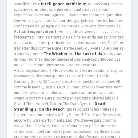
sans fil dotés d’
intelligence artificielle
, en passant par des
systèmes domotiques entièrement automatisés, nous
explorons les technologies qui révolutionnent notre quotidien.
Que vous soyez intéressé par des gadgets comme les lunettes
connectées de
Google
ou les nouveaux robots domestiques,
Actualitesjeuxvideo.fr
vous guide à travers ces avancées
fascinantes. Pour les amateurs de cinéma et de séries, plongez
dans l’actualité des productions les plus marquantes. Des films
très attendus comme Dune : Partie Deux ou Avatar 3 aux séries
à succès comme
The Witcher
ou
The Last of Us
, nous vous
tenons informés des tendances et des analyses critiques .Les
nouvelles technologies ne sont pas en reste sur
Actualitesjeuxvideo.fr. Nous explorons les innovations les plus
fascinantes, des smartphones tels que l’iPhone 16 et le
Samsung Galaxy S24, aux dispositifs connectés et casques VR
comme le Meta Quest 3. En 2025, l’industrie du divertissement
numérique s’impose plus que jamais comme un carrefour
d’innovations majeures, porté par des titres phares tels que
Grand Theft Auto VI, Doom: The Dark Ages ou
Death
Stranding 2: On the Beach
, qui repoussent les limites de
l’expérience immersive sur PlayStation 5 Pro, Xbox Series X ou
encore PC ultra-performants. Les RPG d’envergure comme
Avowed ou Star Wars Outlaws s’annoncent déjà comme des
références incontournables pour les passionnés de narration
et de mondes ouverts. Les jeux multiplateformes gagnent du