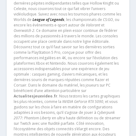
dernières pépites indépendantes telles que Hollow Knight ou
Celeste, nous couvrons tout ce qui fait vibrer l’univers
vidéoludique. Suivez avec nous les tournois phares comme les
Worlds de
League of Legends
, les championnats de
CS:GO
, ou
encore les événements e-sport autour de
Valorant
et
Overwatch 2
. Ce domaine en plein essor continue de fédérer
des millions de passionnés à travers le monde. Les consoles
occupent une place centrale dans notre ligne éditoriale.
Découvrez tout ce qu’il faut savoir sur les dernières sorties
comme la PlayStation 5 Pro, conçue pour offrir des
performances inégalées en 4K, ou encore sur l’évolution des
plateformes Xbox et Nintendo. Nous couvrons également les
accessoires indispensables pour une expérience de jeu
optimale : casques gaming, claviers mécaniques, et les
dernières souris de marques réputées comme Razer et
Corsair. Dans le domaine du matériel, les joueurs sur PC
bénéficient d’une attention particulière sur
Actualitesjeuxvideo.fr
. Nous testons les cartes graphiques
les plus récentes, comme la
NVIDIA GeForce RTX 5090
, et vous
guidons sur les choix à faire en matière de configurations
adaptées à vos besoins, qu’il s’agisse de jouer à
Cyberpunk
2077: Phantom Liberty
en ultra haute définition ou de streamer
sur Twitch avec une fluidité parfaite. Côté innovation,
l’écosystème des objets connectés s’élargit encore. Des
montres intelligentes de nouvelle génération aux écouteurs