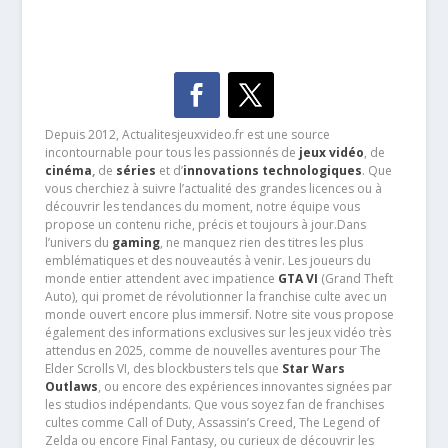
Depuis 2012, Actualitesjeuxvideo.fr est une source
incontournable pour tous les passionnés de
jeux vidéo
, de
cinéma
,
de
séries
et d’
innovations technologiques
. Que
vous cherchiez à suivre l’actualité des grandes licences ou à
découvrir les tendances du moment, notre équipe vous
propose un contenu riche, précis et toujours à jour.Dans
l’univers du
gaming
, ne manquez rien des titres les plus
emblématiques et des nouveautés à venir. Les joueurs du
monde entier attendent avec impatience
GTA VI
(Grand Theft
Auto), qui promet de révolutionner la franchise culte avec un
monde ouvert encore plus immersif. Notre site vous propose
également des informations exclusives sur les jeux vidéo très
attendus en 2025, comme de nouvelles aventures pour The
Elder Scrolls VI, des blockbusters tels que
Star Wars
Outlaws
, ou encore des expériences innovantes signées par
les studios indépendants. Que vous soyez fan de franchises
cultes comme Call of Duty, Assassin’s Creed, The Legend of
Zelda ou encore Final Fantasy, ou curieux de découvrir les