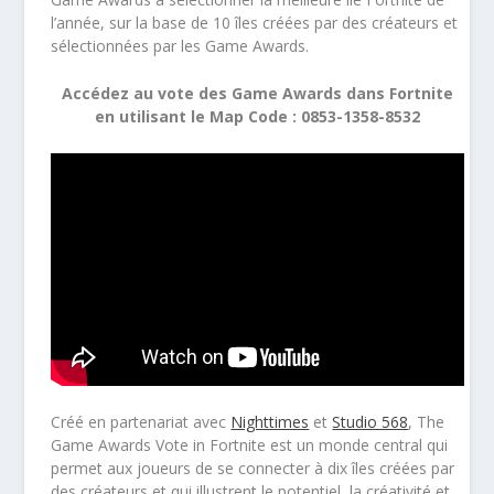
l’année, sur la base de 10 îles créées par des créateurs et
sélectionnées par les Game Awards.
Accédez au vote des Game Awards dans Fortnite
en utilisant le Map Code : 0853-1358-8532
Créé en partenariat avec
Nighttimes
et
Studio 568
, The
Game Awards Vote in Fortnite est un monde central qui
permet aux joueurs de se connecter à dix îles créées par
des créateurs et qui illustrent le potentiel, la créativité et