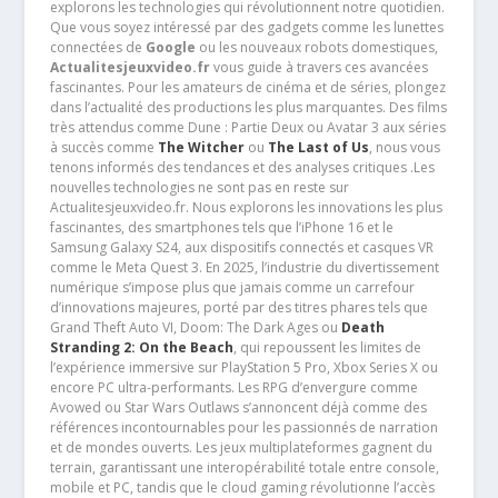
explorons les technologies qui révolutionnent notre quotidien.
Que vous soyez intéressé par des gadgets comme les lunettes
connectées de
Google
ou les nouveaux robots domestiques,
Actualitesjeuxvideo.fr
vous guide à travers ces avancées
fascinantes. Pour les amateurs de cinéma et de séries, plongez
dans l’actualité des productions les plus marquantes. Des films
très attendus comme Dune : Partie Deux ou Avatar 3 aux séries
à succès comme
The Witcher
ou
The Last of Us
, nous vous
tenons informés des tendances et des analyses critiques .Les
nouvelles technologies ne sont pas en reste sur
Actualitesjeuxvideo.fr. Nous explorons les innovations les plus
fascinantes, des smartphones tels que l’iPhone 16 et le
Samsung Galaxy S24, aux dispositifs connectés et casques VR
comme le Meta Quest 3. En 2025, l’industrie du divertissement
numérique s’impose plus que jamais comme un carrefour
d’innovations majeures, porté par des titres phares tels que
Grand Theft Auto VI, Doom: The Dark Ages ou
Death
Stranding 2: On the Beach
, qui repoussent les limites de
l’expérience immersive sur PlayStation 5 Pro, Xbox Series X ou
encore PC ultra-performants. Les RPG d’envergure comme
Avowed ou Star Wars Outlaws s’annoncent déjà comme des
références incontournables pour les passionnés de narration
et de mondes ouverts. Les jeux multiplateformes gagnent du
terrain, garantissant une interopérabilité totale entre console,
mobile et PC, tandis que le cloud gaming révolutionne l’accès