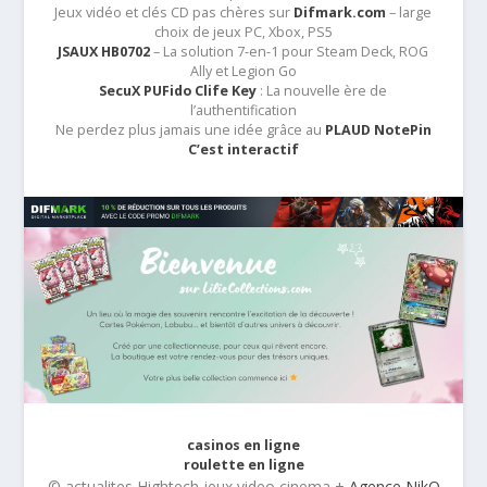
Jeux vidéo et clés CD pas chères sur
Difmark.com
– large
choix de jeux PC, Xbox, PS5
JSAUX HB0702
– La solution 7-en-1 pour Steam Deck, ROG
Ally et Legion Go
SecuX PUFido Clife Key
: La nouvelle ère de
l’authentification
Ne perdez plus jamais une idée grâce au
PLAUD NotePin
C’est interactif
casinos en ligne
roulette en ligne
© actualites Hightech jeux video cinema +
Agence NikO