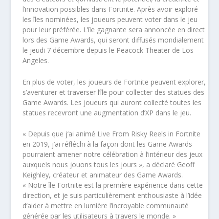
l’innovation possibles dans Fortnite. Après avoir exploré
les îles nominées, les joueurs peuvent voter dans le jeu
pour leur préférée. L’île gagnante sera annoncée en direct
lors des Game Awards, qui seront diffusés mondialement
le jeudi 7 décembre depuis le Peacock Theater de Los
Angeles.
En plus de voter, les joueurs de Fortnite peuvent explorer,
s’aventurer et traverser l’île pour collecter des statues des
Game Awards. Les joueurs qui auront collecté toutes les
statues recevront une augmentation d’XP dans le jeu.
« Depuis que j’ai animé Live From Risky Reels in Fortnite
en 2019, j’ai réfléchi à la façon dont les Game Awards
pourraient amener notre célébration à l’intérieur des jeux
auxquels nous jouons tous les jours », a déclaré Geoff
Keighley, créateur et animateur des Game Awards.
« Notre île Fortnite est la première expérience dans cette
direction, et je suis particulièrement enthousiaste à l’idée
d’aider à mettre en lumière l’incroyable communauté
générée par les utilisateurs à travers le monde. »