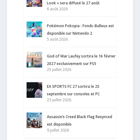
Look » sera diffusé le 27 août
6 août 2026
Pokémon Pokopia : Fonds-Bulleux est
disponible sur Nintendo 2
5 août 2026
God of War Laufey sortira le 16 février
2027 exclusivement sur PS5
25 juillet 2026
EA SPORTS FC 27 sortira le 25
septembre sur consoles et PC
23 juillet 2026
Assassin’s Creed Black Flag Resynced
est disponible
9 juillet 2026