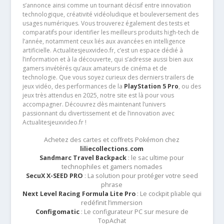
s’annonce ainsi comme un tournant décisif entre innovation
technologique, créativité vidéoludique et bouleversement des
usages numériques. Vous trouverez également des tests et
comparatifs pour identifier les meilleurs produits high-tech de
l’année, notamment ceux liés aux avancées en intelligence
artificielle. Actualitesjeuxvideo.fr, c’est un espace dédié à
l’information et à la découverte, qui s’adresse aussi bien aux
gamers invétérés qu’aux amateurs de cinéma et de
technologie. Que vous soyez curieux des derniers trailers de
jeux vidéo, des performances de la
PlayStation 5 Pro
, ou des
jeux très attendus en 2025, notre site est là pour vous
accompagner. Découvrez dès maintenant l’univers
passionnant du divertissement et de l’innovation avec
Actualitesjeuxvideo.fr !
Achetez des cartes et coffrets Pokémon chez
liliecollections.com
Sandmarc Travel Backpack
: le sac ultime pour
technophiles et gamers nomades
SecuX X-SEED PRO
: La solution pour protéger votre seed
phrase
Next Level Racing Formula Lite Pro
: Le cockpit pliable qui
redéfinit l’immersion
Configomatic
: Le configurateur PC sur mesure de
TopAchat