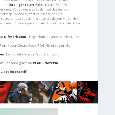
que se transforme avec l’essor des recherches
our l’
intelligence artificielle
. L’année 2025
ériques. Vous trouverez également des tests et
tualitesjeuxvideo.fr, c’est un espace dédié à
soyez curieux des derniers trailers de jeux vidéo, des
aintenant l’univers passionnant du divertissement et de
sur
Difmark.com
– large choix de jeux PC, Xbox, PS5
 7-en-1 pour Steam Deck, ROG Ally et Legion Go
Key
: La nouvelle ère de l’authentification
ais une idée grâce au
PLAUD NotePin
C’est interactif