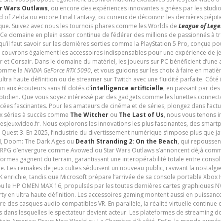
r Wars Outlaws
, ou encore des expériences innovantes signées par les studi
d of Zelda ou encore Final Fantasy, ou curieux de découvrir les dernières pépit
udique. Suivez avec nous les tournois phares comme les Worlds de
League of Leg
 Ce domaine en plein essor continue de fédérer des millions de passionnés à 
 qu’il faut savoir sur les dernières sorties comme la PlayStation 5 Pro, conçue 
s couvrons également les accessoires indispensables pour une expérience de je
t Corsair. Dans le domaine du matériel, les joueurs sur PC bénéficient d’une a
 comme la
NVIDIA GeForce RTX 5090
, et vous guidons sur les choix à faire en mati
ltra haute définition ou de streamer sur Twitch avec une fluidité parfaite. Côté
n aux écouteurs sans fil dotés d’
intelligence artificielle
, en passant par de
uotidien. Que vous soyez intéressé par des gadgets comme les lunettes connec
cées fascinantes. Pour les amateurs de cinéma et de séries, plongez dans l’actu
ux séries à succès comme
The Witcher
ou
The Last of Us
, nous vous tenons i
tesjeuxvideo.fr. Nous explorons les innovations les plus fascinantes, des smart
 Quest 3. En 2025, l’industrie du divertissement numérique s’impose plus que 
 VI, Doom: The Dark Ages ou
Death Stranding 2: On the Beach
, qui repoussen
es RPG d’envergure comme Avowed ou Star Wars Outlaws s’annoncent déjà comm
ormes gagnent du terrain, garantissant une interopérabilité totale entre consol
e. Les remakes de jeux cultes séduisent un nouveau public, ravivant la nostalgi
nrichie, tandis que Microsoft prépare l’arrivée de sa console portable Xbox H
ou le HP OMEN MAX 16, propulsés par les toutes dernières cartes graphiques NV
y en ultra haute définition. Les accessoires gaming montent aussi en puissanc
e des casques audio compatibles VR. En parallèle, la réalité virtuelle continu
ives dans lesquelles le spectateur devient acteur. Les plateformes de streaming 