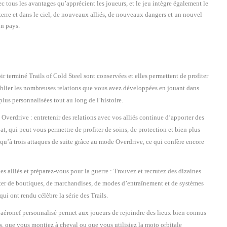
c tous les avantages qu’apprécient les joueurs, et le jeu intègre également le
erre et dans le ciel, de nouveaux alliés, de nouveaux dangers et un nouvel
on pays.
oir terminé
Trails of Cold Steel
sont conservées et elles permettent de profiter
oublier les nombreuses relations que vous avez développées en jouant dans
plus personnalisées tout au long de l’histoire.
e
Overdrive
: entretenir des relations avec vos alliés continue d’apporter des
t, qui peut vous permettre de profiter de soins, de protection et bien plus
qu’à trois attaques de suite grâce au mode
Overdrive
, ce qui confère encore
des alliés et préparez-vous pour la guerre
:
Trouvez et recrutez des dizaines
iter de boutiques, de marchandises, de modes d’entraînement et de systèmes
qui ont rendu célèbre la série des
Trails
.
 aéronef personnalisé permet aux joueurs de rejoindre des lieux bien connus
ais, que vous montiez à cheval ou que vous utilisiez la moto orbitale