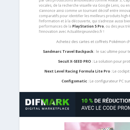
par des productions ambitieuses comme Avatar 3, Capt
vocales, de la recherche visuelle via Google Lens, ou 
s’annonce ainsi comme un tournant décisif entre innov
comparatifs pour identifier les meilleurs produits high-t
l’information et à la découverte, qui s’adresse aussi b
performances de la
PlayStation 5 Pro
, ou des jeux t
l’innovation avec Actualitesjeuxvideo.fr !
Achetez des cartes et coffrets Pokémon 
Sandmarc Travel Backpack
: le sac ultime pour
SecuX X-SEED PRO
: La solution pour pr
Next Level Racing Formula Lite Pro
: Le cockpit
Configomatic
: Le configurateur PC s