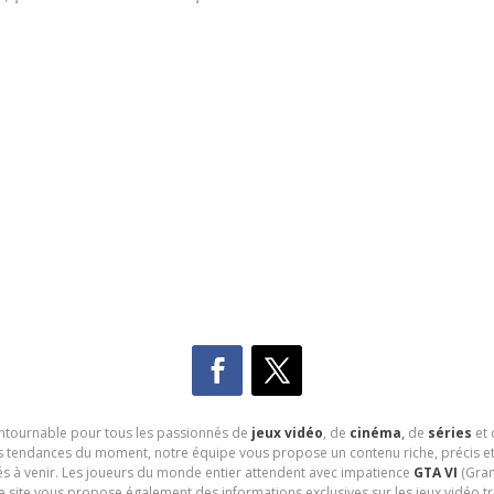
contournable pour tous les passionnés de
jeux vidéo
, de
cinéma
,
de
séries
et 
les tendances du moment, notre équipe vous propose un contenu riche, précis et
és à venir. Les joueurs du monde entier attendent avec impatience
GTA VI
(Gran
e site vous propose également des informations exclusives sur les jeux vidéo 