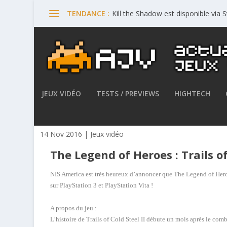
Kill the Shadow est disponible via
TENDANCE :
JEUX VIDÉO
TESTS / PREVIEWS
HIGHTECH
The Legend of Heroes : Trails 
14 Nov 2016
|
Jeux vidéo
The Legend of Heroes : Trails of 
NIS America est très heureux d’annoncer que
The Legend of Heroe
sur PlayStation 3 et PlayStation Vita !
A propos du jeu :
L’histoire de
Trails of Cold Steel II
débute un mois après le comba