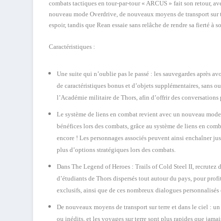
combats tactiques en tour-par-tour « ARCUS » fait son retour, ave
nouveau mode
Overdrive
, de nouveaux moyens de transport sur t
espoir, tandis que Rean essaie sans relâche de rendre sa fierté à s
Caractéristiques :
Une suite qui n’oublie pas le passé
: les sauvegardes après av
de caractéristiques bonus et d’objets supplémentaires, sans 
l’Académie militaire de Thors, afin d’offrir des conversations 
Le système de liens en combat revient avec un nouveau mod
bénéfices lors des combats, grâce au système de liens en comba
encore ! Les personnages associés peuvent ainsi enchaîner jus
plus d’options stratégiques lors des combats.
Dans The Legend of Heroes : Trails of Cold Steel II, recrutez 
d’étudiants de Thors dispersés tout autour du pays, pour prof
exclusifs, ainsi que de ces nombreux dialogues personnalisés 
De nouveaux moyens de transport sur terre et dans le ciel
: un
ou inédits, et les voyages sur terre sont plus rapides que jam