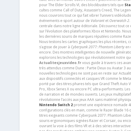
pour The Elder Scrolls VI, des blockbusters tels que
Sta
cultes comme Call of Duty, Assassin’s Creed, The Legen
nous couvrons tout ce qui fait vibrer l’univers vidéol
événements e-sport autour de
Valorant
et
Overwatch 2
.
centrale dans notre ligne éditoriale. Découvrez tout ce
sur l’évolution des plateformes Xbox et Nintendo. Nou
les dernières souris de marques réputées comme Razer e
Nous testons les cartes graphiques les plus récentes,
s’agisse de jouer à
Cyberpunk 2077: Phantom Liberty
en u
encore. Des montres intelligentes de nouvelle génératio
explorons les technologies qui révolutionnent notre q
Actualitesjeuxvideo.fr
vous guide à travers ces avan
très attendus comme Dune : Partie Deux ou Avatar 3 a
nouvelles technologies ne sont pas en reste sur Actuali
aux dispositifs connectés et casques VR comme le Meta
porté par des titres phares tels que Grand Theft Auto
Pro, Xbox Series X ou encore PC ultra-performants. L
de narration et de mondes ouverts. Les jeux multiplatef
révolutionne l’accès aux jeux AAA sans matériel physiqu
Nintendo Switch 2
promet une expérience nomade 4K e
configurations clés en main, comme le Razer Blade 16 
titres exigeants comme Cyberpunk 2077: Phantom Libert
souris ergonomiques signées Razer et Corsair, ou encor
ouvrant la voie à des films VR et à des séries interact