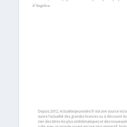
d’Angelica.
Depuis 2012, Actualitesjeuxvideo.fr est une source in
suivre l’actualité des grandes licences ou à découvrir 
rien des titres les plus emblématiques et des nouveaut
culte avec un monde ouvert encore plus immersif. Notr