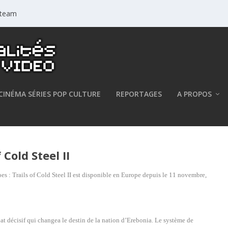
 Steam
CINÉMA SÉRIES POP CULTURE
REPORTAGES
A PROPOS
of Cold Steel II est disponible !
Cold Steel II
s : Trails of Cold Steel II
est disponible en Europe depuis le 11 novembre,
t décisif qui changea le destin de la nation d’Erebonia. Le système de