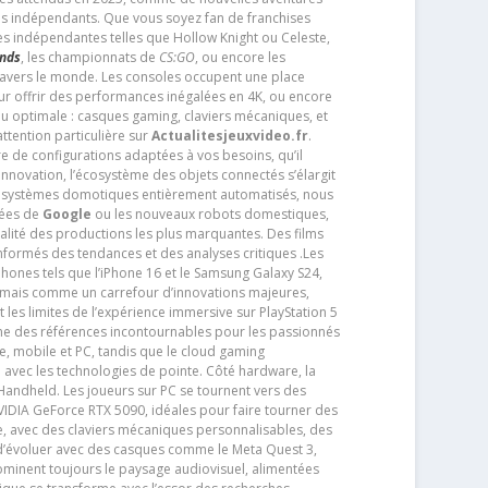
os indépendants. Que vous soyez fan de franchises
es indépendantes telles que Hollow Knight ou Celeste,
ends
, les championnats de
CS:GO
, ou encore les
travers le monde. Les consoles occupent une place
pour offrir des performances inégalées en 4K, ou encore
u optimale : casques gaming, claviers mécaniques, et
ttention particulière sur
Actualitesjeuxvideo.fr
.
ère de configurations adaptées à vos besoins, qu’il
 innovation, l’écosystème des objets connectés s’élargit
s systèmes domotiques entièrement automatisés, nous
tées de
Google
ou les nouveaux robots domestiques,
alité des productions les plus marquantes. Des films
nformés des tendances et des analyses critiques .Les
phones tels que l’iPhone 16 et le Samsung Galaxy S24,
jamais comme un carrefour d’innovations majeures,
t les limites de l’expérience immersive sur PlayStation 5
e des références incontournables pour les passionnés
e, mobile et PC, tandis que le cloud gaming
e avec les technologies de pointe. Côté hardware, la
andheld. Les joueurs sur PC se tournent vers des
IDIA GeForce RTX 5090, idéales pour faire tourner des
e, avec des claviers mécaniques personnalisables, des
e d’évoluer avec des casques comme le Meta Quest 3,
dominent toujours le paysage audiovisuel, alimentées