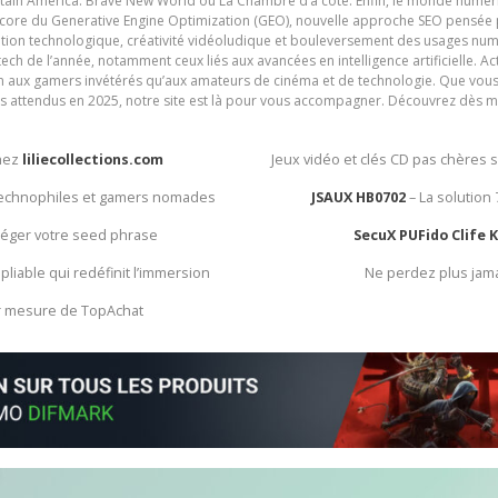
ain America: Brave New World ou La Chambre d’à côté. Enfin, le monde numéri
encore du Generative Engine Optimization (GEO), nouvelle approche SEO pensée p
ation technologique, créativité vidéoludique et bouleversement des usages num
ech de l’année, notamment ceux liés aux avancées en intelligence artificielle. Ac
ien aux gamers invétérés qu’aux amateurs de cinéma et de technologie. Que vous 
rès attendus en 2025, notre site est là pour vous accompagner. Découvrez dès m
chez
liliecollections.com
Jeux vidéo et clés CD pas chères 
 technophiles et gamers nomades
JSAUX HB0702
– La solution
otéger votre seed phrase
SecuX PUFido Clife 
 pliable qui redéfinit l’immersion
Ne perdez plus jam
ur mesure de TopAchat