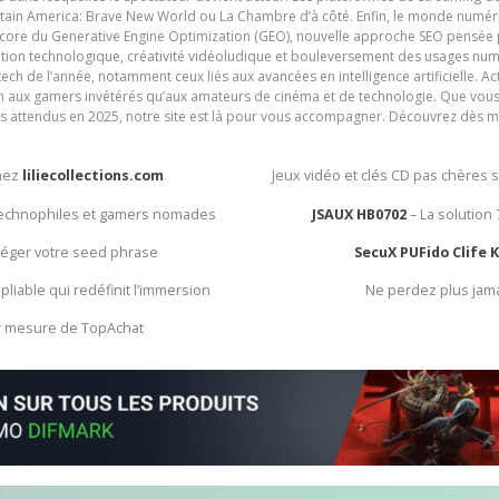
ain America: Brave New World ou La Chambre d’à côté. Enfin, le monde numéri
encore du Generative Engine Optimization (GEO), nouvelle approche SEO pensée p
ation technologique, créativité vidéoludique et bouleversement des usages num
ech de l’année, notamment ceux liés aux avancées en intelligence artificielle. Ac
ien aux gamers invétérés qu’aux amateurs de cinéma et de technologie. Que vous 
rès attendus en 2025, notre site est là pour vous accompagner. Découvrez dès m
chez
liliecollections.com
Jeux vidéo et clés CD pas chères 
 technophiles et gamers nomades
JSAUX HB0702
– La solution
otéger votre seed phrase
SecuX PUFido Clife 
 pliable qui redéfinit l’immersion
Ne perdez plus jam
ur mesure de TopAchat