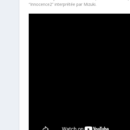
“Innocence
2
” interprétée par Mizuki.