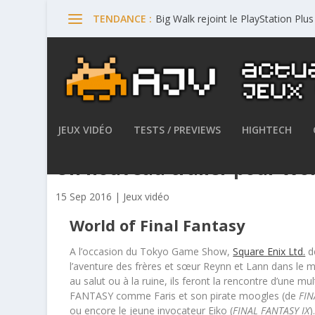
Big Walk rejoint le PlayStation Plu
TENDANCE :
JEUX VIDÉO
TESTS / PREVIEWS
HIGHTECH
Un nouveau trailer pour Worl
15 Sep 2016
|
Jeux vidéo
World of Final Fantasy
A l’occasion du Tokyo Game Show,
Square Enix Ltd.
dé
l’aventure des frères et sœur Reynn et Lann dans le
au salut ou à la ruine, ils feront la rencontre d’une m
FANTASY comme Faris et son pirate moogles (de
FIN
ou encore le jeune invocateur Eiko (
FINAL FANTASY IX
)