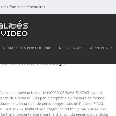
s sans frais supplémentaires
CINÉMA SÉRIES POP CULTURE
REPORTAGES
A PROPOS
d of Final Fantasy !
voile un nouveau trailer de
WORLD OF FINAL FANTASY
qui suit
 monde de Grymoire. Liés par la prophétie qui mènera ce monde
ultitude de créatures et de personnages issus de l’univers FINAL
AL FANTASY V
), Rydia et son dragon de brume (
FINAL FANTASY IV
)
. Le trailer présente également la chanson du générique de début