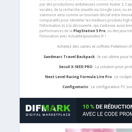
par des productions ambitieuses comme Avatar 3, Capt
vocales, de la recherche visuelle via Google Lens, ou 
s’annonce ainsi comme un tournant décisif entre innov
comparatifs pour identifier les meilleurs produits high-t
l’information et à la découverte, qui s’adresse aussi b
performances de la
PlayStation 5 Pro
, ou des jeux t
l’innovation avec Actualitesjeuxvideo.fr !
Achetez des cartes et coffrets Pokémon 
Sandmarc Travel Backpack
: le sac ultime pour
SecuX X-SEED PRO
: La solution pour pr
Next Level Racing Formula Lite Pro
: Le cockpit
Configomatic
: Le configurateur PC s