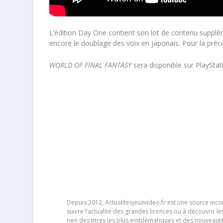
L’édition Day One contient son lot de contenu suppl
encore le doublage des voix en japonais. Pour la pr
WORLD OF FINAL FANTASY
sera disponible sur PlayStat
Depuis 2012, Actualitesjeuxvideo.fr est une source in
suivre l’actualité des grandes licences ou à découvrir 
rien des titres les plus emblématiques et des nouveaut