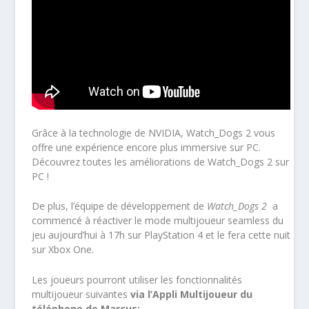
Grâce à la technologie de NVIDIA, Watch_Dogs 2 vous
offre une expérience encore plus immersive sur PC.
Découvrez toutes les améliorations de Watch_Dogs 2 sur
PC !
De plus, l’équipe de développement de
Watch_Dogs 2
a
commencé à réactiver le mode multijoueur seamless du
jeu aujourd’hui à 17h sur PlayStation 4 et le fera cette nuit
sur Xbox One.
Les joueurs pourront utiliser les fonctionnalités
multijoueur suivantes
via l’Appli Multijoueur du
téléphone de Marcus: