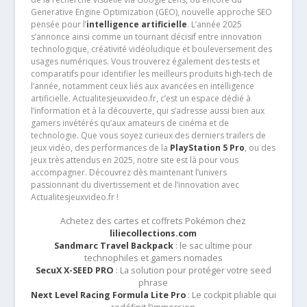
Generative Engine Optimization (GEO), nouvelle approche SEO
pensée pour l’
intelligence artificielle
. L’année 2025
s’annonce ainsi comme un tournant décisif entre innovation
technologique, créativité vidéoludique et bouleversement des
usages numériques. Vous trouverez également des tests et
comparatifs pour identifier les meilleurs produits high-tech de
l’année, notamment ceux liés aux avancées en intelligence
artificielle. Actualitesjeuxvideo.fr, c’est un espace dédié à
l’information et à la découverte, qui s’adresse aussi bien aux
gamers invétérés qu’aux amateurs de cinéma et de
technologie. Que vous soyez curieux des derniers trailers de
jeux vidéo, des performances de la
PlayStation 5 Pro
, ou des
jeux très attendus en 2025, notre site est là pour vous
accompagner. Découvrez dès maintenant l’univers
passionnant du divertissement et de l’innovation avec
Actualitesjeuxvideo.fr !
Achetez des cartes et coffrets Pokémon chez
liliecollections.com
Sandmarc Travel Backpack
: le sac ultime pour
technophiles et gamers nomades
SecuX X-SEED PRO
: La solution pour protéger votre seed
phrase
Next Level Racing Formula Lite Pro
: Le cockpit pliable qui