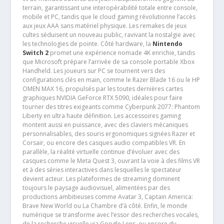
terrain, garantissant une interopérabilité totale entre console,
mobile et PC, tandis que le cloud gaming révolutionne l’accès
aux jeux AAA sans matériel physique. Les remakes de jeux
cultes séduisent un nouveau public, ravivant la nostalgie avec
les technologies de pointe. Côté hardware, la
Nintendo
Switch 2
promet une expérience nomade 4K enrichie, tandis
que Microsoft prépare l’arrivée de sa console portable Xbox
Handheld. Les joueurs sur PC se tournent vers des
configurations clés en main, comme le Razer Blade 16 ou le HP
OMEN MAX 16, propulsés par les toutes dernières cartes
graphiques NVIDIA GeForce RTX 5090, idéales pour faire
tourner des titres exigeants comme Cyberpunk 2077: Phantom
Liberty en ultra haute définition. Les accessoires gaming
montent aussi en puissance, avec des claviers mécaniques
personnalisables, des souris ergonomiques signées Razer et
Corsair, ou encore des casques audio compatibles VR. En
parallèle, la réalité virtuelle continue d’évoluer avec des
casques comme le Meta Quest 3, ouvrant la voie à des films VR
et à des séries interactives dans lesquelles le spectateur
devient acteur. Les plateformes de streaming dominent
toujours le paysage audiovisuel, alimentées par des
productions ambitieuses comme Avatar 3, Captain America:
Brave New World ou La Chambre d’à côté. Enfin, le monde
numérique se transforme avec l’essor des recherches vocales,
de la recherche visuelle via Google Lens, ou encore du