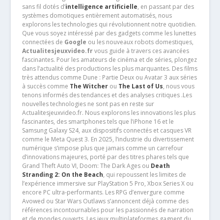
sans fil dotés d’
intelligence artificielle
, en passant par des
systèmes domotiques entièrement automatisés, nous
explorons les technologies qui révolutionnent notre quotidien.
Que vous soyez intéressé par des gadgets comme les lunettes
connectées de
Google
ou les nouveaux robots domestiques,
Actualitesjeuxvideo.fr
vous guide à travers ces avancées
fascinantes. Pour les amateurs de cinéma et de séries, plongez
dans l’actualité des productions les plus marquantes. Des films
très attendus comme Dune : Partie Deux ou Avatar 3 aux séries
à succès comme
The Witcher
ou
The Last of Us
, nous vous
tenons informés des tendances et des analyses critiques .Les
nouvelles technologies ne sont pas en reste sur
Actualitesjeuxvideo.fr. Nous explorons les innovations les plus
fascinantes, des smartphones tels que l’iPhone 16 et le
Samsung Galaxy S24, aux dispositifs connectés et casques VR
comme le Meta Quest 3. En 2025, l’industrie du divertissement
numérique s’impose plus que jamais comme un carrefour
d’innovations majeures, porté par des titres phares tels que
Grand Theft Auto VI, Doom: The Dark Ages ou
Death
Stranding 2: On the Beach
, qui repoussent les limites de
l’expérience immersive sur PlayStation 5 Pro, Xbox Series X ou
encore PC ultra-performants. Les RPG d’envergure comme
Avowed ou Star Wars Outlaws s’annoncent déjà comme des
références incontournables pour les passionnés de narration
et de mondes ouverts. Les jeux multiplateformes gagnent du