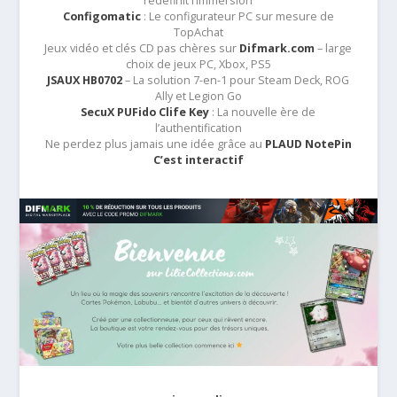
redéfinit l’immersion
Configomatic
: Le configurateur PC sur mesure de
TopAchat
Jeux vidéo et clés CD pas chères sur
Difmark.com
– large
choix de jeux PC, Xbox, PS5
JSAUX HB0702
– La solution 7-en-1 pour Steam Deck, ROG
Ally et Legion Go
SecuX PUFido Clife Key
: La nouvelle ère de
l’authentification
Ne perdez plus jamais une idée grâce au
PLAUD NotePin
C’est interactif