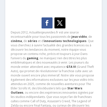
Depuis 2012, Actualitesjeuxvideo.fr est une source
incontournable pour tous les passionnés de
jeux vidéo
, de
cinéma
,
de
séries
et d’
innovations technologiques
. Que
vous cherchiez à suivre l’actualité des grandes licences ou à
découvrir les tendances du moment, notre équipe vous
propose un contenu riche, précis et toujours à jour.Dans
l’univers du
gaming
, ne manquez rien des titres les plus
emblématiques et des nouveautés à venir. Les joueurs du
monde entier attendent avec impatience
GTA VI
(Grand Theft
Auto), qui promet de révolutionner la franchise culte avec un
monde ouvert encore plus immersif. Notre site vous propose
également des informations exclusives sur les jeux vidéo très
attendus en 2025, comme de nouvelles aventures pour The
Elder Scrolls VI, des blockbusters tels que
Star Wars
Outlaws
, ou encore des expériences innovantes signées par
les studios indépendants. Que vous soyez fan de franchises
cultes comme Call of Duty, Assassin’s Creed, The Legend of
Zelda ou encore Final Fantasy, ou curieux de découvrir les