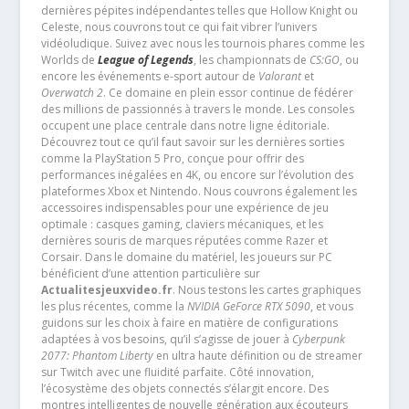
dernières pépites indépendantes telles que Hollow Knight ou
Celeste, nous couvrons tout ce qui fait vibrer l’univers
vidéoludique. Suivez avec nous les tournois phares comme les
Worlds de
League of Legends
, les championnats de
CS:GO
, ou
encore les événements e-sport autour de
Valorant
et
Overwatch 2
. Ce domaine en plein essor continue de fédérer
des millions de passionnés à travers le monde. Les consoles
occupent une place centrale dans notre ligne éditoriale.
Découvrez tout ce qu’il faut savoir sur les dernières sorties
comme la PlayStation 5 Pro, conçue pour offrir des
performances inégalées en 4K, ou encore sur l’évolution des
plateformes Xbox et Nintendo. Nous couvrons également les
accessoires indispensables pour une expérience de jeu
optimale : casques gaming, claviers mécaniques, et les
dernières souris de marques réputées comme Razer et
Corsair. Dans le domaine du matériel, les joueurs sur PC
bénéficient d’une attention particulière sur
Actualitesjeuxvideo.fr
. Nous testons les cartes graphiques
les plus récentes, comme la
NVIDIA GeForce RTX 5090
, et vous
guidons sur les choix à faire en matière de configurations
adaptées à vos besoins, qu’il s’agisse de jouer à
Cyberpunk
2077: Phantom Liberty
en ultra haute définition ou de streamer
sur Twitch avec une fluidité parfaite. Côté innovation,
l’écosystème des objets connectés s’élargit encore. Des
montres intelligentes de nouvelle génération aux écouteurs