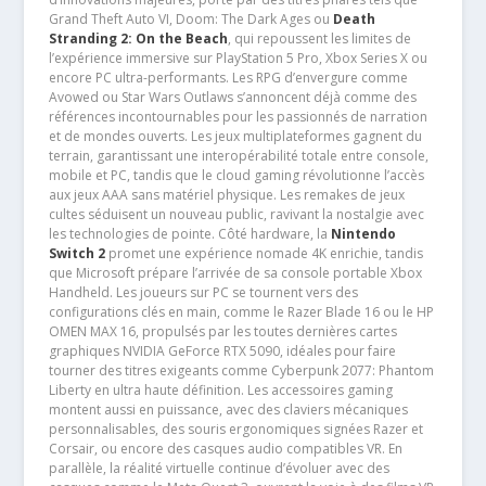
Grand Theft Auto VI, Doom: The Dark Ages ou
Death
Stranding 2: On the Beach
, qui repoussent les limites de
l’expérience immersive sur PlayStation 5 Pro, Xbox Series X ou
encore PC ultra-performants. Les RPG d’envergure comme
Avowed ou Star Wars Outlaws s’annoncent déjà comme des
références incontournables pour les passionnés de narration
et de mondes ouverts. Les jeux multiplateformes gagnent du
terrain, garantissant une interopérabilité totale entre console,
mobile et PC, tandis que le cloud gaming révolutionne l’accès
aux jeux AAA sans matériel physique. Les remakes de jeux
cultes séduisent un nouveau public, ravivant la nostalgie avec
les technologies de pointe. Côté hardware, la
Nintendo
Switch 2
promet une expérience nomade 4K enrichie, tandis
que Microsoft prépare l’arrivée de sa console portable Xbox
Handheld. Les joueurs sur PC se tournent vers des
configurations clés en main, comme le Razer Blade 16 ou le HP
OMEN MAX 16, propulsés par les toutes dernières cartes
graphiques NVIDIA GeForce RTX 5090, idéales pour faire
tourner des titres exigeants comme Cyberpunk 2077: Phantom
Liberty en ultra haute définition. Les accessoires gaming
montent aussi en puissance, avec des claviers mécaniques
personnalisables, des souris ergonomiques signées Razer et
Corsair, ou encore des casques audio compatibles VR. En
parallèle, la réalité virtuelle continue d’évoluer avec des