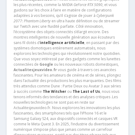
les plus récentes, comme la
NVIDIA GeForce RTX 5090
, et vous
guidons sur les choix à faire en matière de configurations
adaptées à vos besoins, qu’il s’agisse de jouer à
Cyberpunk
2077: Phantom Liberty
en ultra haute définition ou de streamer
sur Twitch avec une fluidité parfaite. Côté innovation,
l’écosystème des objets connectés s’élargit encore. Des
montres intelligentes de nouvelle génération aux écouteurs
sans fil dotés d’
intelligence artificielle
, en passant par des
systèmes domotiques entièrement automatisés, nous
explorons les technologies qui révolutionnent notre quotidien.
Que vous soyez intéressé par des gadgets comme les lunettes
connectées de
Google
ou les nouveaux robots domestiques,
Actualitesjeuxvideo.fr
vous guide à travers ces avancées
fascinantes. Pour les amateurs de cinéma et de séries, plongez
dans l’actualité des productions les plus marquantes. Des films
très attendus comme Dune : Partie Deux ou Avatar 3 aux séries
à succès comme
The Witcher
ou
The Last of Us
, nous vous
tenons informés des tendances et des analyses critiques .Les
nouvelles technologies ne sont pas en reste sur
Actualitesjeuxvideo.fr. Nous explorons les innovations les plus
fascinantes, des smartphones tels que l’iPhone 16 et le
Samsung Galaxy S24, aux dispositifs connectés et casques VR
comme le Meta Quest 3. En 2025, l’industrie du divertissement
numérique s’impose plus que jamais comme un carrefour
d’innovations majeures, porté par des titres phares tels que