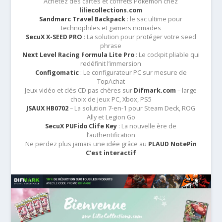
Achetez des cartes et coffrets Pokémon chez
liliecollections.com
Sandmarc Travel Backpack
: le sac ultime pour
technophiles et gamers nomades
SecuX X-SEED PRO
: La solution pour protéger votre seed
phrase
Next Level Racing Formula Lite Pro
: Le cockpit pliable qui
redéfinit l’immersion
Configomatic
: Le configurateur PC sur mesure de
TopAchat
Jeux vidéo et clés CD pas chères sur
Difmark.com
– large
choix de jeux PC, Xbox, PS5
JSAUX HB0702
– La solution 7-en-1 pour Steam Deck, ROG
Ally et Legion Go
SecuX PUFido Clife Key
: La nouvelle ère de
l’authentification
Ne perdez plus jamais une idée grâce au
PLAUD NotePin
C’est interactif