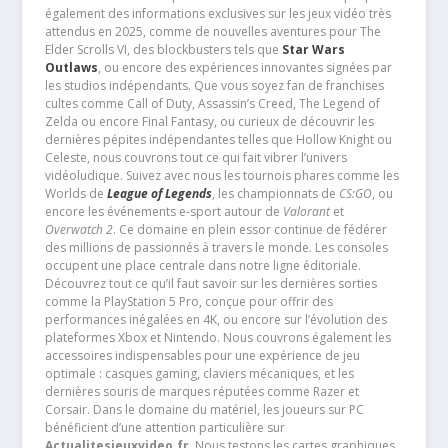
également des informations exclusives sur les jeux vidéo très
attendus en 2025, comme de nouvelles aventures pour The
Elder Scrolls VI, des blockbusters tels que
Star Wars
Outlaws
, ou encore des expériences innovantes signées par
les studios indépendants. Que vous soyez fan de franchises
cultes comme Call of Duty, Assassin’s Creed, The Legend of
Zelda ou encore Final Fantasy, ou curieux de découvrir les
dernières pépites indépendantes telles que Hollow Knight ou
Celeste, nous couvrons tout ce qui fait vibrer l’univers
vidéoludique. Suivez avec nous les tournois phares comme les
Worlds de
League of Legends
, les championnats de
CS:GO
, ou
encore les événements e-sport autour de
Valorant
et
Overwatch 2
. Ce domaine en plein essor continue de fédérer
des millions de passionnés à travers le monde. Les consoles
occupent une place centrale dans notre ligne éditoriale.
Découvrez tout ce qu’il faut savoir sur les dernières sorties
comme la PlayStation 5 Pro, conçue pour offrir des
performances inégalées en 4K, ou encore sur l’évolution des
plateformes Xbox et Nintendo. Nous couvrons également les
accessoires indispensables pour une expérience de jeu
optimale : casques gaming, claviers mécaniques, et les
dernières souris de marques réputées comme Razer et
Corsair. Dans le domaine du matériel, les joueurs sur PC
bénéficient d’une attention particulière sur
Actualitesjeuxvideo.fr
. Nous testons les cartes graphiques