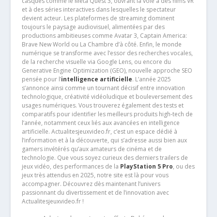
casques comme le Meta Quest 3, ouvrant la voie à des films VR
et à des séries interactives dans lesquelles le spectateur
devient acteur. Les plateformes de streaming dominent
toujours le paysage audiovisuel, alimentées par des
productions ambitieuses comme Avatar 3, Captain America:
Brave New World ou La Chambre d’à côté. Enfin, le monde
numérique se transforme avec l’essor des recherches vocales,
de la recherche visuelle via Google Lens, ou encore du
Generative Engine Optimization (GEO), nouvelle approche SEO
pensée pour l’
intelligence artificielle
. L’année 2025
s’annonce ainsi comme un tournant décisif entre innovation
technologique, créativité vidéoludique et bouleversement des
usages numériques. Vous trouverez également des tests et
comparatifs pour identifier les meilleurs produits high-tech de
l’année, notamment ceux liés aux avancées en intelligence
artificielle. Actualitesjeuxvideo.fr, c’est un espace dédié à
l’information et à la découverte, qui s’adresse aussi bien aux
gamers invétérés qu’aux amateurs de cinéma et de
technologie. Que vous soyez curieux des derniers trailers de
jeux vidéo, des performances de la
PlayStation 5 Pro
, ou des
jeux très attendus en 2025, notre site est là pour vous
accompagner. Découvrez dès maintenant l’univers
passionnant du divertissement et de l’innovation avec
Actualitesjeuxvideo.fr !