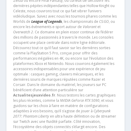
Zelda ou encore Final Fantasy, ou curieux de découvrir les
dernières pépites indépendantes telles que Hollow Knight ou
Celeste, nous couvrons tout ce qui fait vibrer l’univers
vidéoludique. Suivez avec nous les tournois phares comme les
Worlds de
League of Legends
, les championnats de
CS:GO
, ou
encore les événements e-sport autour de
Valorant
et
Overwatch 2
. Ce domaine en plein essor continue de fédérer
des millions de passionnés à travers le monde. Les consoles
occupent une place centrale dans notre ligne éditoriale.
Découvrez tout ce qu’il faut savoir sur les dernières sorties
comme la PlayStation 5 Pro, conçue pour offrir des
performances inégalées en 4K, ou encore sur l’évolution des
plateformes Xbox et Nintendo. Nous couvrons également les
accessoires indispensables pour une expérience de jeu
optimale : casques gaming, claviers mécaniques, et les
dernières souris de marques réputées comme Razer et
Corsair. Dans le domaine du matériel, les joueurs sur PC
bénéficient d’une attention particulière sur
Actualitesjeuxvideo.fr
. Nous testons les cartes graphiques
les plus récentes, comme la
NVIDIA GeForce RTX 5090
, et vous
guidons sur les choix à faire en matière de configurations
adaptées à vos besoins, qu’il s’agisse de jouer à
Cyberpunk
2077: Phantom Liberty
en ultra haute définition ou de streamer
sur Twitch avec une fluidité parfaite. Côté innovation,
l’écosystème des objets connectés s’élargit encore. Des