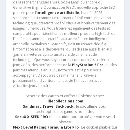
de la recherche visuelle via Google Lens, ou encore du
Generative Engine Optimization (GEO), nouvelle approche SEO
pensée pour l’
intelligence artificielle
. L’année 2025
s’annonce ainsi comme un tournant décisif entre innovation
technologique, créativité vidéoludique et bouleversement des
usages numériques. Vous trouverez également des tests et
comparatifs pour identifier les meilleurs produits high-tech de
l’année, notamment ceux liés aux avancées en intelligence
artificielle. Actualitesjeuxvideo.fr, c’est un espace dédié à
l’information et à la découverte, qui s’adresse aussi bien aux
gamers invétérés qu’aux amateurs de cinéma et de
technologie. Que vous soyez curieux des derniers trailers de
jeux vidéo, des performances de la
PlayStation 5 Pro
, ou des
jeux très attendus en 2025, notre site est là pour vous
accompagner. Découvrez dès maintenant l’univers
passionnant du divertissement et de l’innovation avec
Actualitesjeuxvideo.fr !
Achetez des cartes et coffrets Pokémon chez
liliecollections.com
Sandmarc Travel Backpack
: le sac ultime pour
technophiles et gamers nomades
SecuX X-SEED PRO
: La solution pour protéger votre seed
phrase
Next Level Racing Formula Lite Pro
: Le cockpit pliable qui