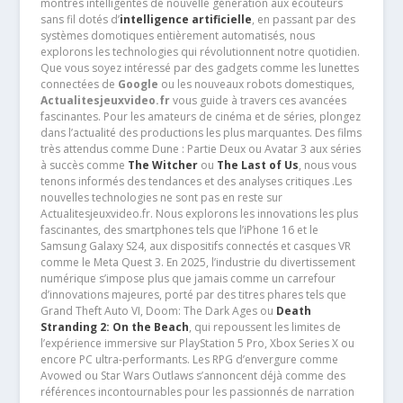
montres intelligentes de nouvelle génération aux écouteurs
sans fil dotés d’
intelligence artificielle
, en passant par des
systèmes domotiques entièrement automatisés, nous
explorons les technologies qui révolutionnent notre quotidien.
Que vous soyez intéressé par des gadgets comme les lunettes
connectées de
Google
ou les nouveaux robots domestiques,
Actualitesjeuxvideo.fr
vous guide à travers ces avancées
fascinantes. Pour les amateurs de cinéma et de séries, plongez
dans l’actualité des productions les plus marquantes. Des films
très attendus comme Dune : Partie Deux ou Avatar 3 aux séries
à succès comme
The Witcher
ou
The Last of Us
, nous vous
tenons informés des tendances et des analyses critiques .Les
nouvelles technologies ne sont pas en reste sur
Actualitesjeuxvideo.fr. Nous explorons les innovations les plus
fascinantes, des smartphones tels que l’iPhone 16 et le
Samsung Galaxy S24, aux dispositifs connectés et casques VR
comme le Meta Quest 3. En 2025, l’industrie du divertissement
numérique s’impose plus que jamais comme un carrefour
d’innovations majeures, porté par des titres phares tels que
Grand Theft Auto VI, Doom: The Dark Ages ou
Death
Stranding 2: On the Beach
, qui repoussent les limites de
l’expérience immersive sur PlayStation 5 Pro, Xbox Series X ou
encore PC ultra-performants. Les RPG d’envergure comme
Avowed ou Star Wars Outlaws s’annoncent déjà comme des
références incontournables pour les passionnés de narration