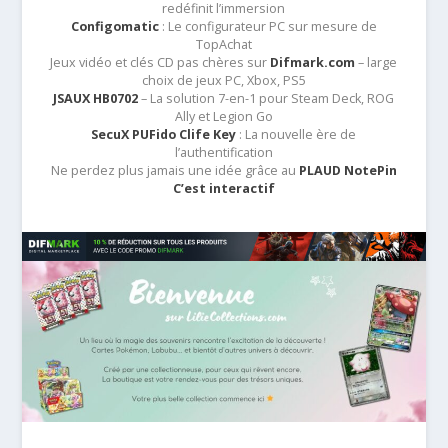
redéfinit l’immersion
Configomatic
: Le configurateur PC sur mesure de
TopAchat
Jeux vidéo et clés CD pas chères sur
Difmark.com
– large
choix de jeux PC, Xbox, PS5
JSAUX HB0702
– La solution 7-en-1 pour Steam Deck, ROG
Ally et Legion Go
SecuX PUFido Clife Key
: La nouvelle ère de
l’authentification
Ne perdez plus jamais une idée grâce au
PLAUD NotePin
C’est interactif