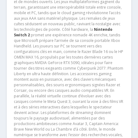
et de mondes ouverts. Les jeux multiplateformes gagnent du
terrain, garantissant une interopérabilité totale entre console,
mobile et PC, tandis que le cloud gaming révolutionne l’accès
aux jeux AAA sans matériel physique. Les remakes de jeux
cultes séduisent un nouveau public, ravivant la nostalgie avec
les technologies de pointe. Côté hardware, la
Nintendo
Switch 2
promet une expérience nomade 4K enrichie, tandis
que Microsoft prépare l’arrivée de sa console portable Xbox
Handheld. Les joueurs sur PC se tournent vers des
configurations clés en main, comme le Razer Blade 16 ou le HP
OMEN MAX 16, propulsés par les toutes dernières cartes
graphiques NVIDIA GeForce RTX 5090, idéales pour faire
tourner des titres exigeants comme Cyberpunk 2077: Phantom
Liberty en ultra haute définition. Les accessoires gaming
montent aussi en puissance, avec des claviers mécaniques
personnalisables, des souris ergonomiques signées Razer et
Corsair, ou encore des casques audio compatibles VR. En
parallèle, la réalité virtuelle continue d’évoluer avec des
casques comme le Meta Quest 3, ouvrant la voie à des films VR
et à des séries interactives dans lesquelles le spectateur
devient acteur. Les plateformes de streaming dominent
toujours le paysage audiovisuel, alimentées par des
productions ambitieuses comme Avatar 3, Captain America:
Brave New World ou La Chambre d’à côté. Enfin, le monde
numérique se transforme avec l’essor des recherches vocales,