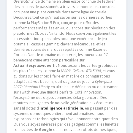
Overwatch 2
. Ce domaine en plein essor continue de fédérer
des millions de passionnés à travers le monde. Les consoles
occupent une place centrale dans notre ligne éditoriale.
Découvrez tout ce qu’il faut savoir sur les dernières sorties
comme la PlayStation 5 Pro, conçue pour offrir des
performances inégalées en 4K, ou encore sur l’évolution des
plateformes Xbox et Nintendo. Nous couvrons également les
accessoires indispensables pour une expérience de jeu
optimale : casques gaming, claviers mécaniques, et les
dernières souris de marques réputées comme Razer et
Corsair. Dans le domaine du matériel, les joueurs sur PC
bénéficient d’une attention particulière sur
Actualitesjeuxvideo.fr
. Nous testons les cartes graphiques
les plus récentes, comme la
NVIDIA GeForce RTX 5090
, et vous
guidons sur les choix à faire en matière de configurations
adaptées à vos besoins, qu’il s’agisse de jouer à
Cyberpunk
2077: Phantom Liberty
en ultra haute définition ou de streamer
sur Twitch avec une fluidité parfaite. Côté innovation,
l’écosystème des objets connectés s’élargit encore. Des
montres intelligentes de nouvelle génération aux écouteurs
sans fil dotés d’
intelligence artificielle
, en passant par des
systèmes domotiques entièrement automatisés, nous
explorons les technologies qui révolutionnent notre quotidien.
Que vous soyez intéressé par des gadgets comme les lunettes
connectées de
Google
ou les nouveaux robots domestiques,