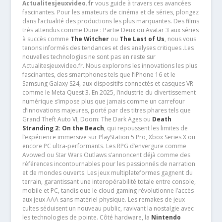
Actualitesjeuxvideo.fr
vous guide à travers ces avancées
fascinantes. Pour les amateurs de cinéma et de séries, plongez
dans l’actualité des productions les plus marquantes. Des films
très attendus comme Dune : Partie Deux ou Avatar 3 aux séries
à succès comme
The Witcher
ou
The Last of Us
, nous vous
tenons informés des tendances et des analyses critiques .Les
nouvelles technologies ne sont pas en reste sur
Actualitesjeuxvideo.fr. Nous explorons les innovations les plus
fascinantes, des smartphones tels que l’iPhone 16 et le
Samsung Galaxy S24, aux dispositifs connectés et casques VR
comme le Meta Quest 3. En 2025, l’industrie du divertissement
numérique s’impose plus que jamais comme un carrefour
d’innovations majeures, porté par des titres phares tels que
Grand Theft Auto VI, Doom: The Dark Ages ou
Death
Stranding 2: On the Beach
, qui repoussent les limites de
l’expérience immersive sur PlayStation 5 Pro, Xbox Series X ou
encore PC ultra-performants. Les RPG d’envergure comme
Avowed ou Star Wars Outlaws s’annoncent déjà comme des
références incontournables pour les passionnés de narration
et de mondes ouverts. Les jeux multiplateformes gagnent du
terrain, garantissant une interopérabilité totale entre console,
mobile et PC, tandis que le cloud gaming révolutionne l’accès
aux jeux AAA sans matériel physique. Les remakes de jeux
cultes séduisent un nouveau public, ravivant la nostalgie avec
les technologies de pointe. Côté hardware, la
Nintendo