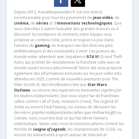
Depuis 2012, Actualitesjeuxvideo.fr est une source
incontournable pour tous les passionnés de
jeux vidéo
, de
cinéma
,
de
séries
et d’
innovations technologiques
. Que
vous cherchiez à suivre l’actualité des grandes licences ou à
découvrir les tendances du moment, notre équipe vous
propose un contenu riche, précis et toujours à jour.Dans
l’univers du
gaming
, ne manquez rien des titres les plus
emblématiques et des nouveautés à venir. Les joueurs du
monde entier attendent avec impatience
GTA VI
(Grand Theft
Auto), qui promet de révolutionner la franchise culte avec un
monde ouvert encore plus immersif. Notre site vous propose
également des informations exclusives sur les jeux vidéo très
attendus en 2025, comme de nouvelles aventures pour The
Elder Scrolls VI, des blockbusters tels que
Star Wars
Outlaws
, ou encore des expériences innovantes signées par
les studios indépendants. Que vous soyez fan de franchises
cultes comme Call of Duty, Assassin’s Creed, The Legend of
Zelda ou encore Final Fantasy, ou curieux de découvrir les
dernières pépites indépendantes telles que Hollow Knight ou
Celeste, nous couvrons tout ce qui fait vibrer l’univers
vidéoludique. Suivez avec nous les tournois phares comme les
Worlds de
League of Legends
, les championnats de
CS:GO
, ou
encore les événements e-sport autour de
Valorant
et