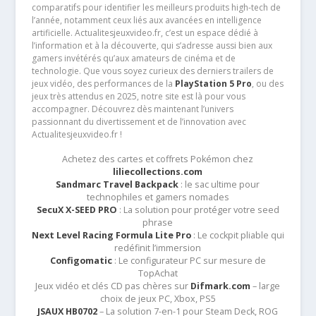
comparatifs pour identifier les meilleurs produits high-tech de
l’année, notamment ceux liés aux avancées en intelligence
artificielle. Actualitesjeuxvideo.fr, c’est un espace dédié à
l’information et à la découverte, qui s’adresse aussi bien aux
gamers invétérés qu’aux amateurs de cinéma et de
technologie. Que vous soyez curieux des derniers trailers de
jeux vidéo, des performances de la
PlayStation 5 Pro
, ou des
jeux très attendus en 2025, notre site est là pour vous
accompagner. Découvrez dès maintenant l’univers
passionnant du divertissement et de l’innovation avec
Actualitesjeuxvideo.fr !
Achetez des cartes et coffrets Pokémon chez
liliecollections.com
Sandmarc Travel Backpack
: le sac ultime pour
technophiles et gamers nomades
SecuX X-SEED PRO
: La solution pour protéger votre seed
phrase
Next Level Racing Formula Lite Pro
: Le cockpit pliable qui
redéfinit l’immersion
Configomatic
: Le configurateur PC sur mesure de
TopAchat
Jeux vidéo et clés CD pas chères sur
Difmark.com
– large
choix de jeux PC, Xbox, PS5
JSAUX HB0702
– La solution 7-en-1 pour Steam Deck, ROG