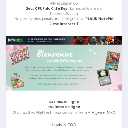
Ally et Legion Go
SecuX PUFido Clife Key
: La nouvelle ère de
l’authentification
Ne perdez plus jamais une idée grâce au
PLAUD NotePin
C’est interactif
casinos en ligne
roulette en ligne
© actualites Hightech jeux video cinema +
Agence NikO
Louis NICOD