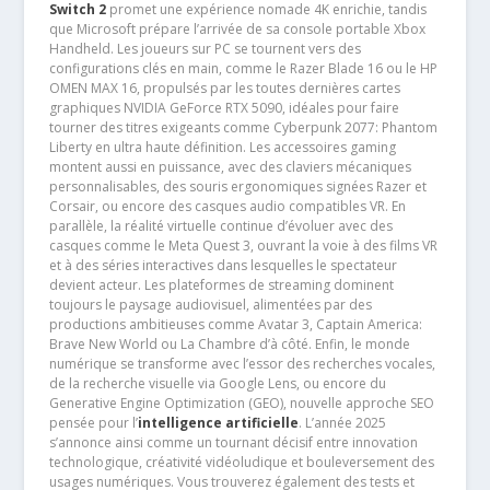
Switch 2
promet une expérience nomade 4K enrichie, tandis
que Microsoft prépare l’arrivée de sa console portable Xbox
Handheld. Les joueurs sur PC se tournent vers des
configurations clés en main, comme le Razer Blade 16 ou le HP
OMEN MAX 16, propulsés par les toutes dernières cartes
graphiques NVIDIA GeForce RTX 5090, idéales pour faire
tourner des titres exigeants comme Cyberpunk 2077: Phantom
Liberty en ultra haute définition. Les accessoires gaming
montent aussi en puissance, avec des claviers mécaniques
personnalisables, des souris ergonomiques signées Razer et
Corsair, ou encore des casques audio compatibles VR. En
parallèle, la réalité virtuelle continue d’évoluer avec des
casques comme le Meta Quest 3, ouvrant la voie à des films VR
et à des séries interactives dans lesquelles le spectateur
devient acteur. Les plateformes de streaming dominent
toujours le paysage audiovisuel, alimentées par des
productions ambitieuses comme Avatar 3, Captain America:
Brave New World ou La Chambre d’à côté. Enfin, le monde
numérique se transforme avec l’essor des recherches vocales,
de la recherche visuelle via Google Lens, ou encore du
Generative Engine Optimization (GEO), nouvelle approche SEO
pensée pour l’
intelligence artificielle
. L’année 2025
s’annonce ainsi comme un tournant décisif entre innovation
technologique, créativité vidéoludique et bouleversement des
usages numériques. Vous trouverez également des tests et