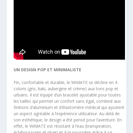
UN DESIGN POP ET MINIMALISTE
Fin, confortable et durable, le WiMATE se décline en 4
coloris (gris, kaki, aubergine et crème) aux tons pop et
urbains. Il est équipé d’un bracelet ajustable pour toutes
les tailles qui permet un confort sans égal, combiné aux
finitions d’aluminium et d’élastomère médical qui ajoutent
un aspect agréable à l’expérience utilisateur. Au-delà de
son esthétique, le design a été pensé pour l’aventure. En
effet, le WiMATE est résistant à l’eau (transpiration,
éclaboussures et pluie) et à la poussière grâce à sa