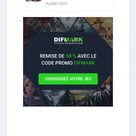
9 juillet 2026