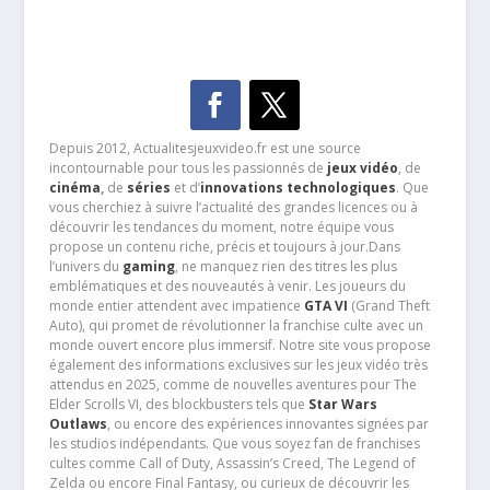
Depuis 2012, Actualitesjeuxvideo.fr est une source
incontournable pour tous les passionnés de
jeux vidéo
, de
cinéma
,
de
séries
et d’
innovations technologiques
. Que
vous cherchiez à suivre l’actualité des grandes licences ou à
découvrir les tendances du moment, notre équipe vous
propose un contenu riche, précis et toujours à jour.Dans
l’univers du
gaming
, ne manquez rien des titres les plus
emblématiques et des nouveautés à venir. Les joueurs du
monde entier attendent avec impatience
GTA VI
(Grand Theft
Auto), qui promet de révolutionner la franchise culte avec un
monde ouvert encore plus immersif. Notre site vous propose
également des informations exclusives sur les jeux vidéo très
attendus en 2025, comme de nouvelles aventures pour The
Elder Scrolls VI, des blockbusters tels que
Star Wars
Outlaws
, ou encore des expériences innovantes signées par
les studios indépendants. Que vous soyez fan de franchises
cultes comme Call of Duty, Assassin’s Creed, The Legend of
Zelda ou encore Final Fantasy, ou curieux de découvrir les