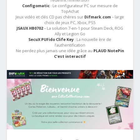
redéfinit l’immersion
Configomatic
: Le configurateur PC sur mesure de
TopAchat
Jeux vidéo et clés CD pas chères sur
Difmark.com
– large
choix de jeux PC, Xbox, PS5
JSAUX HB0702
– La solution 7-en-1 pour Steam Deck, ROG
Ally et Legion Go
SecuX PUFido Clife Key
: La nouvelle ère de
l’authentification
Ne perdez plus jamais une idée grâce au
PLAUD NotePin
C’est interactif