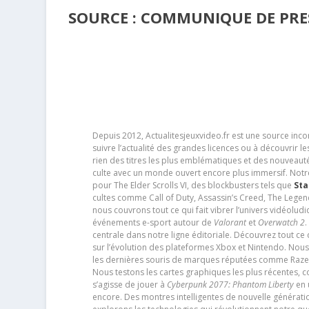
SOURCE : COMMUNIQUE DE PRES
Depuis 2012, Actualitesjeuxvideo.fr est une source in
suivre l’actualité des grandes licences ou à découvrir 
rien des titres les plus emblématiques et des nouveaut
culte avec un monde ouvert encore plus immersif. Notr
pour The Elder Scrolls VI, des blockbusters tels que
Sta
cultes comme Call of Duty, Assassin’s Creed, The Legen
nous couvrons tout ce qui fait vibrer l’univers vidéol
événements e-sport autour de
Valorant
et
Overwatch 2
.
centrale dans notre ligne éditoriale. Découvrez tout ce
sur l’évolution des plateformes Xbox et Nintendo. Nou
les dernières souris de marques réputées comme Razer e
Nous testons les cartes graphiques les plus récentes,
s’agisse de jouer à
Cyberpunk 2077: Phantom Liberty
en u
encore. Des montres intelligentes de nouvelle génératio