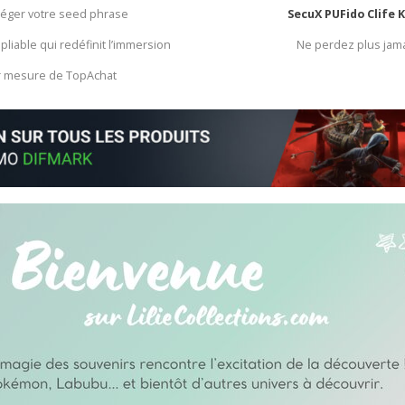
otéger votre seed phrase
SecuX PUFido Clife 
 pliable qui redéfinit l’immersion
Ne perdez plus jam
ur mesure de TopAchat