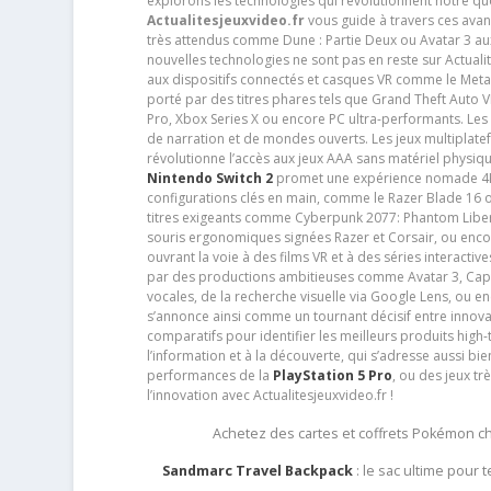
explorons les technologies qui révolutionnent notre q
Actualitesjeuxvideo.fr
vous guide à travers ces avan
très attendus comme Dune : Partie Deux ou Avatar 3 a
nouvelles technologies ne sont pas en reste sur Actuali
aux dispositifs connectés et casques VR comme le Meta
porté par des titres phares tels que Grand Theft Auto
Pro, Xbox Series X ou encore PC ultra-performants. L
de narration et de mondes ouverts. Les jeux multiplatef
révolutionne l’accès aux jeux AAA sans matériel physiqu
Nintendo Switch 2
promet une expérience nomade 4K e
configurations clés en main, comme le Razer Blade 16 
titres exigeants comme Cyberpunk 2077: Phantom Libert
souris ergonomiques signées Razer et Corsair, ou encor
ouvrant la voie à des films VR et à des séries interact
par des productions ambitieuses comme Avatar 3, Capt
vocales, de la recherche visuelle via Google Lens, ou 
s’annonce ainsi comme un tournant décisif entre innov
comparatifs pour identifier les meilleurs produits high-t
l’information et à la découverte, qui s’adresse aussi b
performances de la
PlayStation 5 Pro
, ou des jeux t
l’innovation avec Actualitesjeuxvideo.fr !
Achetez des cartes et coffrets Pokémon 
Sandmarc Travel Backpack
: le sac ultime pour