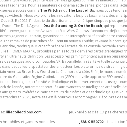
uotidien. Que vous soyez intéressé par des gadgets comme les lunettes connec
cées fascinantes. Pour les amateurs de cinéma et de séries, plongez dans l’actu
ux séries à succès comme
The Witcher
ou
The Last of Us
, nous vous tenons i
tesjeuxvideo.fr. Nous explorons les innovations les plus fascinantes, des smart
 Quest 3. En 2025, l’industrie du divertissement numérique s’impose plus que 
 VI, Doom: The Dark Ages ou
Death Stranding 2: On the Beach
, qui repoussen
es RPG d’envergure comme Avowed ou Star Wars Outlaws s’annoncent déjà comm
ormes gagnent du terrain, garantissant une interopérabilité totale entre consol
e. Les remakes de jeux cultes séduisent un nouveau public, ravivant la nostalgi
nrichie, tandis que Microsoft prépare l’arrivée de sa console portable Xbox H
ou le HP OMEN MAX 16, propulsés par les toutes dernières cartes graphiques NV
y en ultra haute définition. Les accessoires gaming montent aussi en puissanc
e des casques audio compatibles VR. En parallèle, la réalité virtuelle continu
ives dans lesquelles le spectateur devient acteur. Les plateformes de streaming 
ain America: Brave New World ou La Chambre d’à côté. Enfin, le monde numéri
encore du Generative Engine Optimization (GEO), nouvelle approche SEO pensée p
ation technologique, créativité vidéoludique et bouleversement des usages num
ech de l’année, notamment ceux liés aux avancées en intelligence artificielle. Ac
ien aux gamers invétérés qu’aux amateurs de cinéma et de technologie. Que vous 
rès attendus en 2025, notre site est là pour vous accompagner. Découvrez dès m
chez
liliecollections.com
Jeux vidéo et clés CD pas chères 
 technophiles et gamers nomades
JSAUX HB0702
– La solution