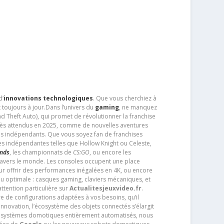
d’
innovations technologiques
. Que vous cherchiez à
 toujours à jour.Dans l’univers du
gaming
, ne manquez
d Theft Auto), qui promet de révolutionner la franchise
très attendus en 2025, comme de nouvelles aventures
os indépendants. Que vous soyez fan de franchises
es indépendantes telles que Hollow Knight ou Celeste,
ends
, les championnats de
CS:GO
, ou encore les
travers le monde. Les consoles occupent une place
pour offrir des performances inégalées en 4K, ou encore
u optimale : casques gaming, claviers mécaniques, et
ttention particulière sur
Actualitesjeuxvideo.fr
.
ère de configurations adaptées à vos besoins, qu’il
 innovation, l’écosystème des objets connectés s’élargit
s systèmes domotiques entièrement automatisés, nous