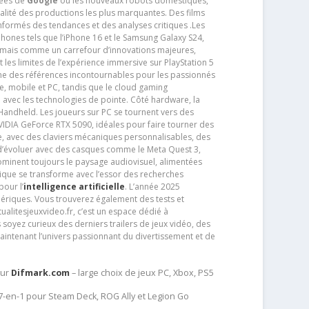
tées de
Google
ou les nouveaux robots domestiques,
alité des productions les plus marquantes. Des films
nformés des tendances et des analyses critiques .Les
phones tels que l’iPhone 16 et le Samsung Galaxy S24,
jamais comme un carrefour d’innovations majeures,
t les limites de l’expérience immersive sur PlayStation 5
e des références incontournables pour les passionnés
e, mobile et PC, tandis que le cloud gaming
e avec les technologies de pointe. Côté hardware, la
andheld. Les joueurs sur PC se tournent vers des
IDIA GeForce RTX 5090, idéales pour faire tourner des
e, avec des claviers mécaniques personnalisables, des
e d’évoluer avec des casques comme le Meta Quest 3,
dominent toujours le paysage audiovisuel, alimentées
que se transforme avec l’essor des recherches
our l’
intelligence artificielle
. L’année 2025
ériques. Vous trouverez également des tests et
tualitesjeuxvideo.fr, c’est un espace dédié à
soyez curieux des derniers trailers de jeux vidéo, des
aintenant l’univers passionnant du divertissement et de
sur
Difmark.com
– large choix de jeux PC, Xbox, PS5
 7-en-1 pour Steam Deck, ROG Ally et Legion Go