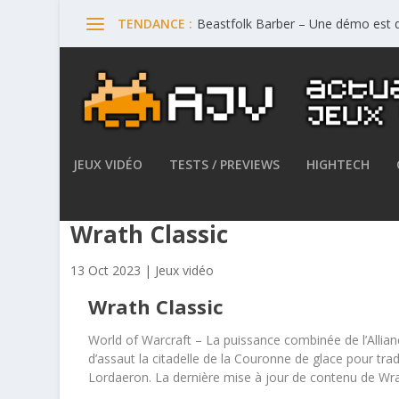
Beastfolk Barber – Une démo est d
TENDANCE :
JEUX VIDÉO
TESTS / PREVIEWS
HIGHTECH
World of Warcraft : La Chute
Wrath Classic
13 Oct 2023
|
Jeux vidéo
Wrath Classic
World of Warcraft – La puissance combinée de l’Allian
d’assaut la citadelle de la Couronne de glace pour trad
Lordaeron. La dernière mise à jour de contenu de Wra