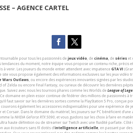
SE – AGENCE CARTEL
contournable pour tous les passionnés de
jeux vidéo
, de
cinéma
,
de
séries
et 
les tendances du moment, notre équipe vous propose un contenu riche, précis et
és à venir. Les joueurs du monde entier attendent avec impatience
GTA VI
(Gran
e site vous propose également des informations exclusives sur les jeux vidéo 
r Wars Outlaws
, ou encore des expériences innovantes signées par les studi
d of Zelda ou encore Final Fantasy, ou curieux de découvrir les dernières pépit
udique. Suivez avec nous les tournois phares comme les Worlds de
League of Leg
 Ce domaine en plein essor continue de fédérer des millions de passionnés à 
 qu’il faut savoir sur les dernières sorties comme la PlayStation 5 Pro, conçue 
s couvrons également les accessoires indispensables pour une expérience de je
t Corsair. Dans le domaine du matériel, les joueurs sur PC bénéficient d’une a
 comme la
NVIDIA GeForce RTX 5090
, et vous guidons sur les choix à faire en mati
ltra haute définition ou de streamer sur Twitch avec une fluidité parfaite. Côté
n aux écouteurs sans fil dotés d’
intelligence artificielle
, en passant par de