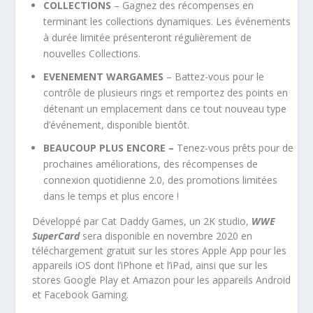
COLLECTIONS
– Gagnez des récompenses en
terminant les collections dynamiques. Les événements
à durée limitée présenteront régulièrement de
nouvelles Collections.
EVENEMENT WARGAMES
– Battez-vous pour le
contrôle de plusieurs rings et remportez des points en
détenant un emplacement dans ce tout nouveau type
d’événement, disponible bientôt.
BEAUCOUP PLUS ENCORE –
Tenez-vous prêts pour de
prochaines améliorations, des récompenses de
connexion quotidienne 2.0, des promotions limitées
dans le temps et plus encore !
Développé par Cat Daddy Games, un 2K studio,
WWE
SuperCard
sera disponible en novembre 2020 en
téléchargement gratuit sur les stores Apple App pour les
appareils iOS dont l’iPhone et l’iPad, ainsi que sur les
stores Google Play et Amazon pour les appareils Android
et Facebook Gaming.