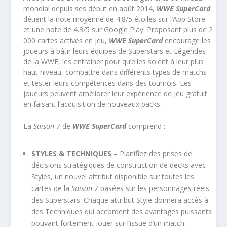
mondial depuis ses début en août 2014,
WWE SuperCard
détient la note moyenne de 4.8/5 étoiles sur l’App Store
et une note de 4.3/5 sur Google Play. Proposant plus de 2
000 cartes actives en jeu,
WWE SuperCard
encourage les
joueurs à bâtir leurs équipes de Superstars et Légendes
de la WWE, les entrainer pour qu’elles soient à leur plus
haut niveau, combattre dans différents types de matchs
et tester leurs compétences dans des tournois. Les
joueurs peuvent améliorer leur expérience de jeu gratuit
en faisant l’acquisition de nouveaux packs.
La
Saison 7
de
WWE SuperCard
comprend :
STYLES & TECHNIQUES
– Planifiez des prises de
décisions stratégiques de construction de decks avec
Styles, un nouvel attribut disponible sur toutes les
cartes de la
Saison 7
basées sur les personnages réels
des Superstars. Chaque attribut Style donnera accès à
des Techniques qui accordent des avantages puissants
pouvant fortement jouer sur l’issue d’un match.