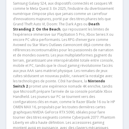
Samsung Galaxy S24, aux dispositifs connectés et casques VR
comme le Meta Quest 3. En 2025, l’industrie du divertissement
numérique s’impose plus que jamais comme un carrefour
d’innovations majeures, porté par des titres phares tels que
Grand Theft Auto VI, Doom: The Dark Ages ou
Death
Stranding 2: On the Beach
, qui repoussent les limites de
l’expérience immersive sur PlayStation 5 Pro, Xbox Series X ou
encore PC ultra-performants. Les RPG d’envergure comme
Avowed ou Star Wars Outlaws s’annoncent déjà comme des
références incontournables pour les passionnés de narration
et de mondes ouverts. Les jeux multiplateformes gagnent du
terrain, garantissant une interopérabilité totale entre console,
mobile et PC, tandis que le cloud gaming révolutionne l’accès
aux jeux AAA sans matériel physique. Les remakes de jeux
cultes séduisent un nouveau public, ravivant la nostalgie avec
les technologies de pointe. Côté hardware, la
Nintendo
Switch 2
promet une expérience nomade 4K enrichie, tandis
que Microsoft prépare l’arrivée de sa console portable Xbox
Handheld. Les joueurs sur PC se tournent vers des
configurations clés en main, comme le Razer Blade 16 ou le HP
OMEN MAX 16, propulsés par les toutes dernières cartes
graphiques NVIDIA GeForce RTX 5090, idéales pour faire
tourner des titres exigeants comme Cyberpunk 2077: Phantom
Liberty en ultra haute définition. Les accessoires gaming
montent aussi en puissance, avec des claviers mécaniques