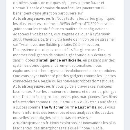
dernières souris de marques réputées comme Razer et
Corsair. Dans le domaine du matériel, les joueurs sur PC
bénéficient d’une attention particulière sur
Actualitesjeuxvideo.fr
. Nous testons les cartes graphiques
les plus récentes, comme la
NVIDIA GeForce RTX 5090
, et vous
guidons sur les choix à faire en matière de configurations
adaptées à vos besoins, qu’il s’agisse de jouer à
Cyberpunk
2077: Phantom Liberty
en ultra haute définition ou de streamer
sur Twitch avec une fluidité parfaite. Côté innovation,
l’écosystème des objets connectés s’élargit encore. Des
montres intelligentes de nouvelle génération aux écouteurs
sans fil dotés d’
intelligence artificielle
, en passant par des
systèmes domotiques entièrement automatisés, nous
explorons les technologies qui révolutionnent notre quotidien.
Que vous soyez intéressé par des gadgets comme les lunettes
connectées de
Google
ou les nouveaux robots domestiques,
Actualitesjeuxvideo.fr
vous guide à travers ces avancées
fascinantes. Pour les amateurs de cinéma et de séries, plongez
dans l’actualité des productions les plus marquantes. Des films
très attendus comme Dune : Partie Deux ou Avatar 3 aux séries
à succès comme
The Witcher
ou
The Last of Us
, nous vous
tenons informés des tendances et des analyses critiques .Les
nouvelles technologies ne sont pas en reste sur
Actualitesjeuxvideo.fr. Nous explorons les innovations les plus
fascinantes, des smartphones tels que l’iPhone 16 et le