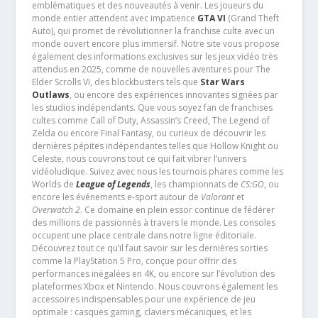
emblématiques et des nouveautés à venir. Les joueurs du
monde entier attendent avec impatience
GTA VI
(Grand Theft
Auto), qui promet de révolutionner la franchise culte avec un
monde ouvert encore plus immersif. Notre site vous propose
également des informations exclusives sur les jeux vidéo très
attendus en 2025, comme de nouvelles aventures pour The
Elder Scrolls VI, des blockbusters tels que
Star Wars
Outlaws
, ou encore des expériences innovantes signées par
les studios indépendants. Que vous soyez fan de franchises
cultes comme Call of Duty, Assassin’s Creed, The Legend of
Zelda ou encore Final Fantasy, ou curieux de découvrir les
dernières pépites indépendantes telles que Hollow Knight ou
Celeste, nous couvrons tout ce qui fait vibrer l’univers
vidéoludique. Suivez avec nous les tournois phares comme les
Worlds de
League of Legends
, les championnats de
CS:GO
, ou
encore les événements e-sport autour de
Valorant
et
Overwatch 2
. Ce domaine en plein essor continue de fédérer
des millions de passionnés à travers le monde. Les consoles
occupent une place centrale dans notre ligne éditoriale.
Découvrez tout ce qu’il faut savoir sur les dernières sorties
comme la PlayStation 5 Pro, conçue pour offrir des
performances inégalées en 4K, ou encore sur l’évolution des
plateformes Xbox et Nintendo. Nous couvrons également les
accessoires indispensables pour une expérience de jeu
optimale : casques gaming, claviers mécaniques, et les