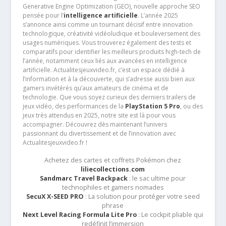
Generative Engine Optimization (GEO), nouvelle approche SEO
pensée pour l’
intelligence artificielle
. L’année 2025
s’annonce ainsi comme un tournant décisif entre innovation
technologique, créativité vidéoludique et bouleversement des
usages numériques. Vous trouverez également des tests et
comparatifs pour identifier les meilleurs produits high-tech de
l’année, notamment ceux liés aux avancées en intelligence
artificielle. Actualitesjeuxvideo.fr, c’est un espace dédié à
l’information et à la découverte, qui s’adresse aussi bien aux
gamers invétérés qu’aux amateurs de cinéma et de
technologie. Que vous soyez curieux des derniers trailers de
jeux vidéo, des performances de la
PlayStation 5 Pro
, ou des
jeux très attendus en 2025, notre site est là pour vous
accompagner. Découvrez dès maintenant l’univers
passionnant du divertissement et de l’innovation avec
Actualitesjeuxvideo.fr !
Achetez des cartes et coffrets Pokémon chez
liliecollections.com
Sandmarc Travel Backpack
: le sac ultime pour
technophiles et gamers nomades
SecuX X-SEED PRO
: La solution pour protéger votre seed
phrase
Next Level Racing Formula Lite Pro
: Le cockpit pliable qui
redéfinit l’immersion