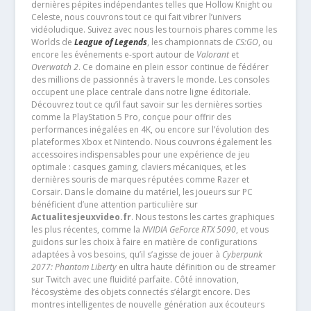
dernières pépites indépendantes telles que Hollow Knight ou
Celeste, nous couvrons tout ce qui fait vibrer l’univers
vidéoludique. Suivez avec nous les tournois phares comme les
Worlds de
League of Legends
, les championnats de
CS:GO
, ou
encore les événements e-sport autour de
Valorant
et
Overwatch 2
. Ce domaine en plein essor continue de fédérer
des millions de passionnés à travers le monde. Les consoles
occupent une place centrale dans notre ligne éditoriale.
Découvrez tout ce qu’il faut savoir sur les dernières sorties
comme la PlayStation 5 Pro, conçue pour offrir des
performances inégalées en 4K, ou encore sur l’évolution des
plateformes Xbox et Nintendo. Nous couvrons également les
accessoires indispensables pour une expérience de jeu
optimale : casques gaming, claviers mécaniques, et les
dernières souris de marques réputées comme Razer et
Corsair. Dans le domaine du matériel, les joueurs sur PC
bénéficient d’une attention particulière sur
Actualitesjeuxvideo.fr
. Nous testons les cartes graphiques
les plus récentes, comme la
NVIDIA GeForce RTX 5090
, et vous
guidons sur les choix à faire en matière de configurations
adaptées à vos besoins, qu’il s’agisse de jouer à
Cyberpunk
2077: Phantom Liberty
en ultra haute définition ou de streamer
sur Twitch avec une fluidité parfaite. Côté innovation,
l’écosystème des objets connectés s’élargit encore. Des
montres intelligentes de nouvelle génération aux écouteurs