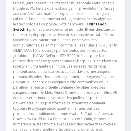
terrain, garantissant une interopérabilité totale entre console,
mobile et PC, tandis que le cloud gaming révolutionne l’accès
aux jeux AAA sans matériel physique. Les remakes de jeux
cultes séduisent un nouveau public, ravivant la nostalgie avec
les technologies de pointe. Côté hardware, la
Nintendo
Switch 2
promet une expérience nomade 4K enrichie, tandis
que Microsoft prépare l’arrivée de sa console portable Xbox
Handheld. Les joueurs sur PC se tournent vers des
configurations clés en main, comme le Razer Blade 16 ou le HP
OMEN MAX 16, propulsés par les toutes dernières cartes
graphiques NVIDIA GeForce RTX 5090, idéales pour faire
tourner des titres exigeants comme Cyberpunk 2077: Phantom
Liberty en ultra haute définition. Les accessoires gaming
montent aussi en puissance, avec des claviers mécaniques
personnalisables, des souris ergonomiques signées Razer et
Corsair, ou encore des casques audio compatibles VR. En
parallèle, la réalité virtuelle continue d’évoluer avec des
casques comme le Meta Quest 3, ouvrant la voie à des films VR
et à des séries interactives dans lesquelles le spectateur
devient acteur. Les plateformes de streaming dominent
toujours le paysage audiovisuel, alimentées par des
productions ambitieuses comme Avatar 3, Captain America:
Brave New World ou La Chambre d’à côté. Enfin, le monde
numérique se transforme avec l’essor des recherches vocales,
de la recherche visuelle via Google Lens, ou encore du