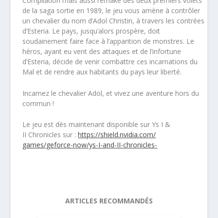
Compilation mais aussi remake des deux premiers volets
de la saga sortie en 1989, le jeu vous amène à contrôler
un chevalier du nom d’
Adol
Christin
, à travers les contrées
d’
Esteria
. Le pays, jusqu’alors prospère, doit
soudainement faire face à l’apparition de monstres. Le
héros, ayant eu vent des attaques et de l’infortune
d’
Esteria
, décide de venir combattre ces incarnations du
Mal et de rendre aux habitants du pays leur liberté.
Incarnez le chevalier
Adol
, et vivez une aventure hors du
commun !
Le jeu est dès maintenant disponible sur Ys I &
II
Chronicles
sur :
https://shield.nvidia.com/
games/geforce-now/ys-I-and-II-
chronicles-
ARTICLES RECOMMANDÉS