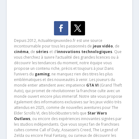
Depuis 2012, Actualitesjeuxvideo.fr est une source
incontournable pour tous les passionnés de
jeux vidéo
, de
cinéma
,
de
séries
et d’
innovations technologiques
. Que
vous cherchiez à suivre l’actualité des grandes licences ou à
découvrir les tendances du moment, notre équipe vous
propose un contenu riche, précis et toujours à jour.Dans
l’univers du
gaming
, ne manquez rien des titres les plus
emblématiques et des nouveautés à venir. Les joueurs du
monde entier attendent avec impatience
GTA VI
(Grand Theft
Auto), qui promet de révolutionner la franchise culte avec un
monde ouvert encore plus immersif. Notre site vous propose
également des informations exclusives sur les jeux vidéo très
attendus en 2025, comme de nouvelles aventures pour The
Elder Scrolls VI, des blockbusters tels que
Star Wars
Outlaws
, ou encore des expériences innovantes signées par
les studios indépendants. Que vous soyez fan de franchises
cultes comme Call of Duty, Assassin’s Creed, The Legend of
Zelda ou encore Final Fantasy, ou curieux de découvrir les