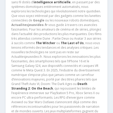
sans fil dotés d’
intelligence artificielle
, en passant par des
systèmes domotiques entièrement automatisés, nous
explorons les technologies qui révolutionnent notre quotidien.
Que vous soyez intéressé par des gadgets comme les lunettes
connectées de
Google
ou les nouveaux robots domestiques,
Actualitesjeuxvideo.fr
vous guide à travers ces avancées
fascinantes. Pour les amateurs de cinéma et de séries, plongez
dans l’actualité des productions les plus marquantes. Des films
très attendus comme Dune : Partie Deux ou Avatar 3 aux séries
à succès comme
The Witcher
ou
The Last of Us
, nous vous
tenons informés des tendances et des analyses critiques .Les
nouvelles technologies ne sont pas en reste sur
Actualitesjeuxvideo.fr. Nous explorons les innovations les plus
fascinantes, des smartphones tels que l’iPhone 16 et le
Samsung Galaxy S24, aux dispositifs connectés et casques VR
comme le Meta Quest 3. En 2025, l’industrie du divertissement
numérique s’impose plus que jamais comme un carrefour
d’innovations majeures, porté par des titres phares tels que
Grand Theft Auto VI, Doom: The Dark Ages ou
Death
Stranding 2: On the Beach
, qui repoussent les limites de
l’expérience immersive sur PlayStation 5 Pro, Xbox Series X ou
encore PC ultra-performants. Les RPG d’envergure comme
Avowed ou Star Wars Outlaws s’annoncent déjà comme des
références incontournables pour les passionnés de narration
et de mondes ouverts. Les jeux multiplateformes gagnent du