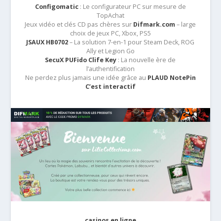
Configomatic
: Le configurateur PC sur mesure de
TopAchat
Jeux vidéo et clés CD pas chères sur
Difmark.com
– large
choix de jeux PC, Xbox, PS5
JSAUX HB0702
– La solution 7-en-1 pour Steam Deck, ROG
Ally et Legion Go
SecuX PUFido Clife Key
: La nouvelle ère de
l’authentification
Ne perdez plus jamais une idée grâce au
PLAUD NotePin
C’est interactif
casinos en ligne