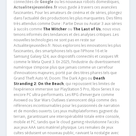
connectées de
Google
ou les nouveaux robots domestiques,
Actualitesjeuxvideo.fr
vous guide à travers ces avancées
fascinantes. Pour les amateurs de cinéma et de séries, plongez
dans l’actualité des productions les plus marquantes. Des films
très attendus comme Dune : Partie Deux ou Avatar 3 aux séries
à succès comme
The Witcher
ou
The Last of Us
, nous vous
tenons informés des tendances et des analyses critiques .Les
nouvelles technologies ne sont pas en reste sur
Actualitesjeuxvideo.fr. Nous explorons les innovations les plus
fascinantes, des smartphones tels que l’iPhone 16 et le
Samsung Galaxy S24, aux dispositifs connectés et casques VR
comme le Meta Quest 3. En 2025, l’industrie du divertissement
numérique s’impose plus que jamais comme un carrefour
d’innovations majeures, porté par des titres phares tels que
Grand Theft Auto VI, Doom: The Dark Ages ou
Death
Stranding 2: On the Beach
, qui repoussent les limites de
l’expérience immersive sur PlayStation 5 Pro, Xbox Series X ou
encore PC ultra-performants. Les RPG d’envergure comme
Avowed ou Star Wars Outlaws s’annoncent déjà comme des
références incontournables pour les passionnés de narration
et de mondes ouverts. Les jeux multiplateformes gagnent du
terrain, garantissant une interopérabilité totale entre console,
mobile et PC, tandis que le cloud gaming révolutionne l’accès
aux jeux AAA sans matériel physique. Les remakes de jeux
cultes séduisent un nouveau public, ravivant la nostalgie avec