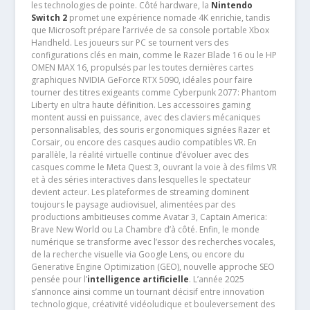
les technologies de pointe. Côté hardware, la
Nintendo
Switch 2
promet une expérience nomade 4K enrichie, tandis
que Microsoft prépare l’arrivée de sa console portable Xbox
Handheld. Les joueurs sur PC se tournent vers des
configurations clés en main, comme le Razer Blade 16 ou le HP
OMEN MAX 16, propulsés par les toutes dernières cartes
graphiques NVIDIA GeForce RTX 5090, idéales pour faire
tourner des titres exigeants comme Cyberpunk 2077: Phantom
Liberty en ultra haute définition. Les accessoires gaming
montent aussi en puissance, avec des claviers mécaniques
personnalisables, des souris ergonomiques signées Razer et
Corsair, ou encore des casques audio compatibles VR. En
parallèle, la réalité virtuelle continue d’évoluer avec des
casques comme le Meta Quest 3, ouvrant la voie à des films VR
et à des séries interactives dans lesquelles le spectateur
devient acteur. Les plateformes de streaming dominent
toujours le paysage audiovisuel, alimentées par des
productions ambitieuses comme Avatar 3, Captain America:
Brave New World ou La Chambre d’à côté. Enfin, le monde
numérique se transforme avec l’essor des recherches vocales,
de la recherche visuelle via Google Lens, ou encore du
Generative Engine Optimization (GEO), nouvelle approche SEO
pensée pour l’
intelligence artificielle
. L’année 2025
s’annonce ainsi comme un tournant décisif entre innovation
technologique, créativité vidéoludique et bouleversement des