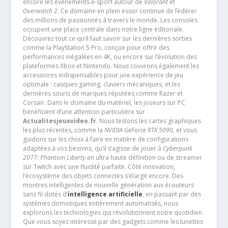
encore les événements e-sport autour de
Valorant
et
Overwatch 2
. Ce domaine en plein essor continue de fédérer
des millions de passionnés à travers le monde. Les consoles
occupent une place centrale dans notre ligne éditoriale.
Découvrez tout ce qu’il faut savoir sur les dernières sorties
comme la PlayStation 5 Pro, conçue pour offrir des
performances inégalées en 4K, ou encore sur l’évolution des
plateformes Xbox et Nintendo. Nous couvrons également les
accessoires indispensables pour une expérience de jeu
optimale : casques gaming, claviers mécaniques, et les
dernières souris de marques réputées comme Razer et
Corsair. Dans le domaine du matériel, les joueurs sur PC
bénéficient d’une attention particulière sur
Actualitesjeuxvideo.fr
. Nous testons les cartes graphiques
les plus récentes, comme la
NVIDIA GeForce RTX 5090
, et vous
guidons sur les choix à faire en matière de configurations
adaptées à vos besoins, qu’il s’agisse de jouer à
Cyberpunk
2077: Phantom Liberty
en ultra haute définition ou de streamer
sur Twitch avec une fluidité parfaite. Côté innovation,
l’écosystème des objets connectés s’élargit encore. Des
montres intelligentes de nouvelle génération aux écouteurs
sans fil dotés d’
intelligence artificielle
, en passant par des
systèmes domotiques entièrement automatisés, nous
explorons les technologies qui révolutionnent notre quotidien.
Que vous soyez intéressé par des gadgets comme les lunettes