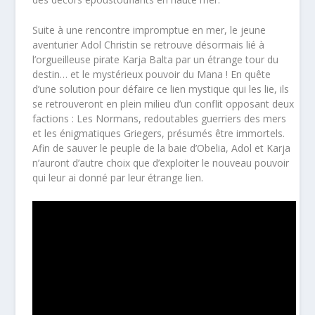
Suite à une rencontre impromptue en mer, le jeune
aventurier Adol Christin se retrouve désormais lié à
l’orgueilleuse pirate Karja Balta par un étrange tour du
destin… et le mystérieux pouvoir du Mana ! En quête
d’une solution pour défaire ce lien mystique qui les lie, ils
se retrouveront en plein milieu d’un conflit opposant deux
factions : Les Normans, redoutables guerriers des mers
et les énigmatiques Griegers, présumés être immortels.
Afin de sauver le peuple de la baie d’Obelia, Adol et Karja
n’auront d’autre choix que d’exploiter le nouveau pouvoir
qui leur ai donné par leur étrange lien.