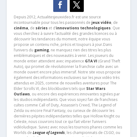
Depuis 2012, Actualitesjeuxvideo.fr est une source
incontournable pour tous les passionnés de
jeux vidéo
, de
cinéma
,
de
séries
et d’
innovations technologiques
. Que
vous cherchiez à suivre l’actualité des grandes licences ou à
découvrir les tendances du moment, notre équipe vous
propose un contenu riche, précis et toujours à jour.Dans
l’univers du
gaming
, ne manquez rien des titres les plus
emblématiques et des nouveautés à venir. Les joueurs du
monde entier attendent avec impatience
GTA VI
(Grand Theft
Auto), qui promet de révolutionner la franchise culte avec un
monde ouvert encore plus immersif. Notre site vous propose
également des informations exclusives sur les jeux vidéo très
attendus en 2025, comme de nouvelles aventures pour The
Elder Scrolls VI, des blockbusters tels que
Star Wars
Outlaws
, ou encore des expériences innovantes signées par
les studios indépendants. Que vous soyez fan de franchises
cultes comme Call of Duty, Assassin’s Creed, The Legend of
Zelda ou encore Final Fantasy, ou curieux de découvrir les
dernières pépites indépendantes telles que Hollow Knight ou
Celeste, nous couvrons tout ce qui fait vibrer l’univers
vidéoludique. Suivez avec nous les tournois phares comme les
Worlds de
League of Legends
, les championnats de
CS:GO
, ou