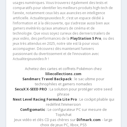
usages numériques. Vous trouverez également des tests et
comparatifs pour identifier les meilleurs produits high-tech de
l’année, notamment ceux liés aux avancées en intelligence
artificielle. Actualitesjeuxvideo.fr, c’est un espace dédié à
l’information et à la découverte, qui s’adresse aussi bien aux
gamers invétérés qu’aux amateurs de cinéma et de
technologie. Que vous soyez curieux des derniers trailers de
jeux vidéo, des performances de la
PlayStation 5 Pro
, ou des
jeux très attendus en 2025, notre site est là pour vous
accompagner. Découvrez dès maintenant l’univers
passionnant du divertissement et de l’innovation avec
Actualitesjeuxvideo.fr !
Achetez des cartes et coffrets Pokémon chez
liliecollections.com
Sandmarc Travel Backpack
: le sac ultime pour
technophiles et gamers nomades
SecuX X-SEED PRO
: La solution pour protéger votre seed
phrase
Next Level Racing Formula Lite Pro
: Le cockpit pliable qui
redéfinit l’immersion
Configomatic
: Le configurateur PC sur mesure de
TopAchat
Jeux vidéo et clés CD pas chères sur
Difmark.com
– large
choix de jeux PC, Xbox, PS5